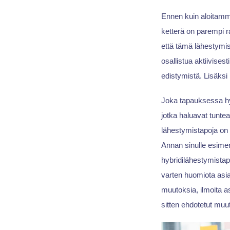
Ennen kuin aloitamm
ketterä on parempi r
että tämä lähestymi
osallistua aktiivise
edistymistä. Lisäks
Joka tapauksessa hyb
jotka haluavat tunte
lähestymistapoja on 
Annan sinulle esimer
hybridilähestymistap
varten huomiota asi
muutoksia, ilmoita a
sitten ehdotetut muu