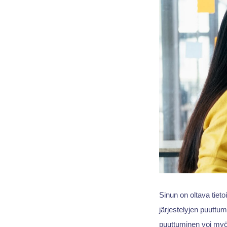
Sinun on oltava tietoi
järjestelyjen puuttum
puuttuminen voi myöh