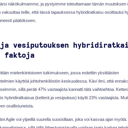
ärsi näkökulmamme, ja pystyimme toteuttamaan tämän muutoksen 
n vakuuttaa teille, että tässä tapauksessa hybridiratkaisu osoittautui h
uneesti päätökseen.
 ja vesiputouksen hybridiratka
a faktoja
rittäin mielenkiintoiseen tutkimukseen, jossa esiteltiin yksittäisten
etelmien käyttöä johtohenkilöstön keskuudessa. Kävi ilmi, että ennak
eimmin, sillä peräti 47% vastaajista kannatti tätä vaihtoehtoa. Ketterä
ös hybridiratkaisua (ketterä ja vesiputous) käytti 23% vastaajista. Mu
en osallistuneista.
ni Agile voi ylpeillä suurella suosiollaan, joka voi kasvaa ajan myötä
 kannattajansa, sillä tällä lähestymistavalla voidaan taata korkea teho