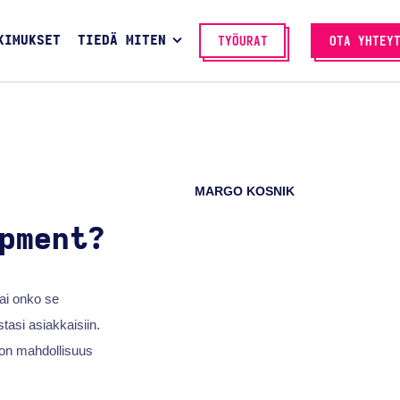
KIMUKSET
TIEDÄ MITEN
TYÖURAT
OTA YHTEY
MARGO KOSNIK
pment?
vai onko se
tasi asiakkaisiin.
a on mahdollisuus