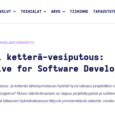
VELUT
TOIMIALAT
ARVO
TIIMIMME
TAPAUSTUT
OHJELMISTOKEHITYS
i ketterä-vesiputous:
ive for Software Develo
tous- ja ketterän lähestymistavan hybridi hyvä ratkaisu projektillesi 
ongelma? Minun näkökulmastani se riippuu projektityypistä ja suhtees
t tällaiseen hybridiratkaisuun liittyvät ymmärrettävät säännöt, sinull