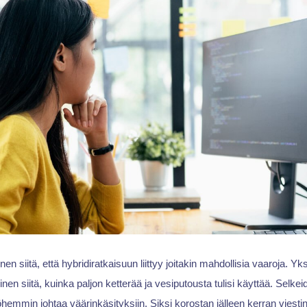
nen siitä, että hybridiratkaisuun liittyy joitakin mahdollisia vaaroja. Yk
inen siitä, kuinka paljon ketterää ja vesiputousta tulisi käyttää. Selke
emmin johtaa väärinkäsityksiin. Siksi korostan jälleen kerran viesti