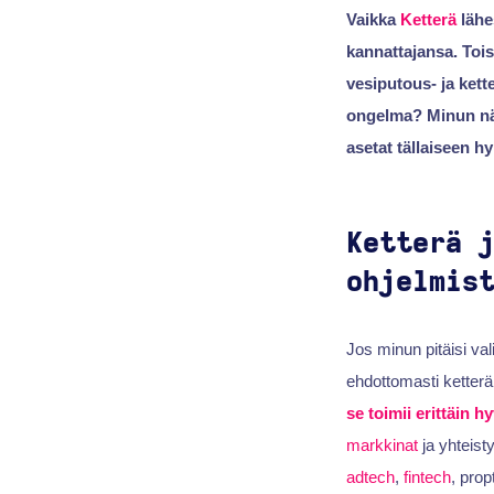
Vaikka
Ketterä
lähe
kannattajansa. Tois
vesiputous- ja kett
ongelma? Minun näkö
asetat tällaiseen h
Ketterä 
ohjelmis
Jos minun pitäisi val
ehdottomasti ketter
se toimii erittäin hy
markkinat
ja yhteist
adtech
,
fintech
, prop