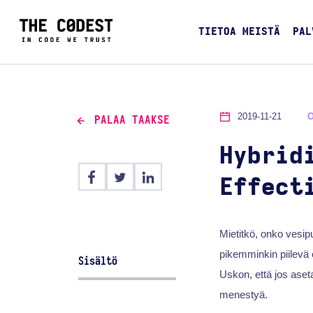
TIETOA MEISTÄ
PAL
2019-11-21
PALAA TAAKSE
Hybrid
Effect
Mietitkö, onko vesipu
pikemminkin piilevä 
Sisältö
Uskon, että jos aseta
menestyä.