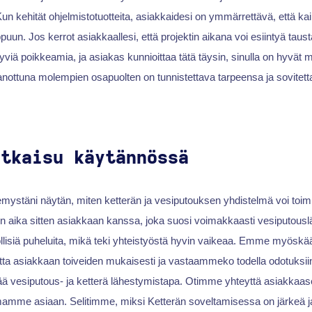
n kehität ohjelmistotuotteita, asiakkaidesi on ymmärrettävä, että k
ppuun. Jos kerrot asiakkaallesi, että projektin aikana voi esiintyä taus
yviä poikkeamia, ja asiakas kunnioittaa tätä täysin, sinulla on hyvät 
anottuna molempien osapuolten on tunnistettava tarpeensa ja sovitett
atkaisu käytännössä
mystäni näytän, miten ketterän ja vesiputouksen yhdistelmä voi toi
n aika sitten asiakkaan kanssa, joka suosi voimakkaasti vesiputous
nöllisiä puheluita, mikä teki yhteistyöstä hyvin vaikeaa. Emme myöskää
a asiakkaan toiveiden mukaisesti ja vastaammeko todella odotuksii
tää vesiputous- ja ketterä lähestymistapa. Otimme yhteyttä asiakkaas
mamme asiaan. Selitimme, miksi Ketterän soveltamisessa on järkeä ja