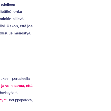
n edelleen
ietitkö, onko
minkin piilevä
si. Uskon, että jos
dollisuus menestyä.
mukseni perusteella
ja voin sanoa, että
teistyöstä.
ynti
, kauppapaikka,