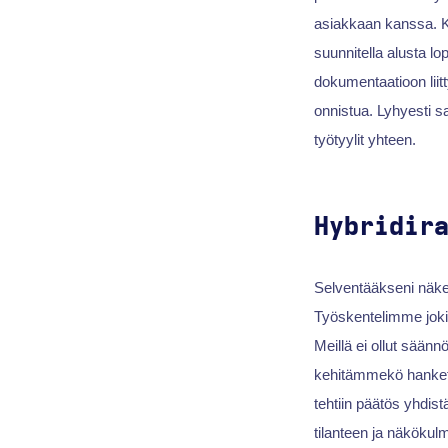
asiakkaan kanssa. Ku
suunnitella alusta lo
dokumentaatioon liitt
onnistua. Lyhyesti s
työtyylit yhteen.
Hybridir
Selventääkseni näke
Työskentelimme joki
Meillä ei ollut sään
kehitämmekö hankett
tehtiin päätös yhdis
tilanteen ja näkökul