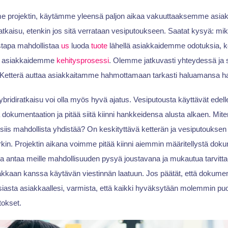
e projektin, käytämme yleensä paljon aikaa vakuuttaaksemme asiak
atkaisu, etenkin jos sitä verrataan vesiputoukseen. Saatat kysyä: mi
stapa mahdollistaa
us
luoda
tuote
lähellä asiakkaidemme odotuksia, k
sti asiakkaidemme
kehitysprosessi
. Olemme jatkuvasti yhteydessä j
i Ketterä auttaa asiakkaitamme hahmottamaan tarkasti haluamansa 
ridiratkaisu voi olla myös hyvä ajatus. Vesiputousta käyttävät edell
a dokumentaation ja pitää siitä kiinni hankkeidensa alusta alkaen. Mi
siis mahdollista yhdistää? On keskityttävä ketterän ja vesiputouksen t
kin. Projektin aikana voimme pitää kiinni aiemmin määritellystä doku
a antaa meille mahdollisuuden pysyä joustavana ja mukautua tarvittae
akkaan kanssa käytävän viestinnän laatuun. Jos päätät, että dokumen
siasta asiakkaallesi, varmista, että kaikki hyväksytään molemmin puol
tokset.