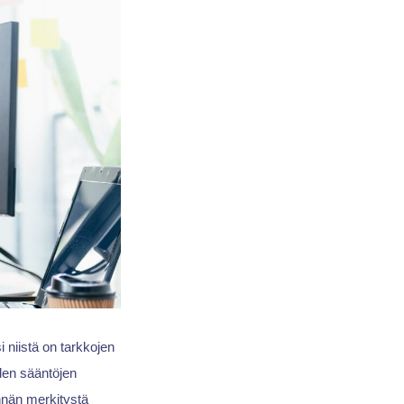
si niistä on tarkkojen
iden sääntöjen
nnän merkitystä