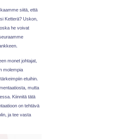
kaamme siitä, että
ksi Ketterä? Uskon,
oska he voivat
a seuraamme
hankkeen.
een monet johtajat,
ten molempia
ärkeimpiin etuihin.
mentaatiosta, mutta
ssa. Kiinnitä tätä
taatioon on tehtävä
in, ja tee vasta