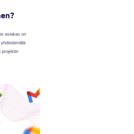
nen?
Jos asiakas on
a yhdistämällä
 projektin