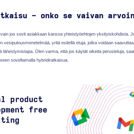
atkaisu - onko se vaivan arvoi
vain jos sovit asiakkaan kanssa yhteistyöehtojen yksityiskohdista. 
in vesiputousmenetelmää, yritä esitellä etuja, jotka voidaan saavutta
ä lähestymistapa. Olen varma, että jos käytät oikeita perusteluja, saat
seen soveltamalla hybridiratkaisua.