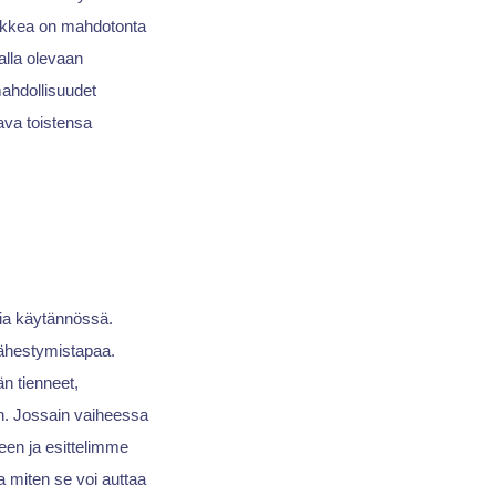
aikkea on mahdotonta
talla olevaan
mahdollisuudet
ava toistensa
mia käytännössä.
lähestymistapaa.
n tienneet,
n. Jossain vaiheessa
een ja esittelimme
 miten se voi auttaa