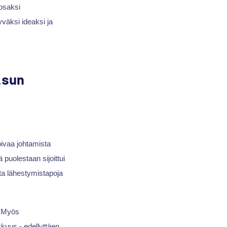
osaksi
yväksi ideaksi ja
isun
oivaa johtamista
 puolestaan sijoittui
ita lähestymistapoja
. Myös
kkuus - edellyttäen