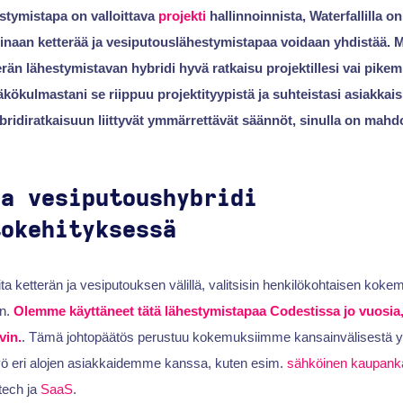
stymistapa on valloittava
projekti
hallinnoinnista, Waterfallilla o
inaan ketterää ja vesiputouslähestymistapaa voidaan yhdistää. M
erän lähestymistavan hybridi hyvä ratkaisu projektillesi vai pikem
kulmastani se riippuu projektityypistä ja suhteistasi asiakkaisii
ybridiratkaisuun liittyvät ymmärrettävät säännöt, sinulla on mah
ja vesiputoushybridi
tokehityksessä
ita ketterän ja vesiputouksen välillä, valitsisin henkilökohtaisen koke
än.
Olemme käyttäneet tätä lähestymistapaa Codestissa jo vuosia, 
vin.
. Tämä johtopäätös perustuu kokemuksiimme kansainvälisestä yh
yö eri alojen asiakkaidemme kanssa, kuten esim.
sähköinen kaupankä
tech ja
SaaS
.