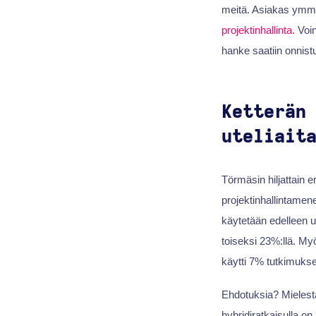
meitä. Asiakas ymm
projektinhallinta
. Voi
hanke saatiin onnist
Ketterän
uteliait
Törmäsin hiljattain e
projektinhallintamen
käytetään edelleen us
toiseksi 23%:llä. My
käytti 7% tutkimukse
Ehdotuksia? Mielestä
hybridiratkaisulla on