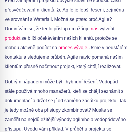
Před zahájením projektu obvykle strávíme spoustu času
přesvědčováním klientů, že Agile je lepší řešení, zejména
ve srovnání s Waterfall. Možná se ptáte: proč Agile?
Domnívám se, že tento přístup umožňuje
nás
vytvořit
produkt
se blíží očekáváním našich klientů, protože se
mohou aktivně podílet na
proces vývoje
. Jsme v neustálém
kontaktu a sledujeme průběh. Agile navíc pomáhá našim
klientům přesně načrtnout projekt, který chtějí realizovat.
Dobrým nápadem může být i hybridní řešení. Vodopád
stále používá mnoho manažerů, kteří se chtějí seznámit s
dokumentací a držet se jí od samého začátku projektu. Jak
je tedy možné oba přístupy zkombinovat? Musíte se
zaměřit na nejdůležitější výhody agilního a vodopádového
přístupu. Uvedu vám příklad. V průběhu projektu se