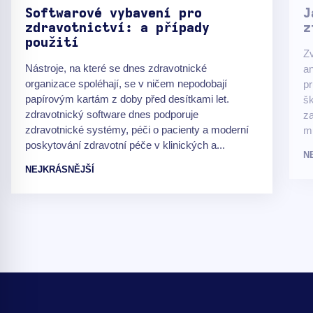
Softwarové vybavení pro
J
zdravotnictví: a případy
z
použití
Zv
Nástroje, na které se dnes zdravotnické
an
organizace spoléhají, se v ničem nepodobají
pr
papírovým kartám z doby před desítkami let.
šk
zdravotnický software dnes podporuje
za
zdravotnické systémy, péči o pacienty a moderní
m
poskytování zdravotní péče v klinických a...
N
NEJKRÁSNĚJŠÍ