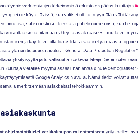
ankäynnin verkkosivujen tärkeimmistä eduista on pääsy kuluttajan
t
totyyppi ei ole käytettävissä, kun valitset offline-myymälän vähittäis
sein nimensä, sähköpostiosoitteensa ja puhelinnumeronsa, kun he kirj
 voi auttaa sinua pitämään yhteyttä asiakkaaseesi, mutta voi myös 
omistaminen ja käyttö voi olla tiukasti lailla säänneltyä maasta riippue
sa yleinen tietosuoja-asetus ("General Data Protection Regulation"
äviä yksityisyyttä ja turvallisuutta koskevia lakeja. Se ei kuitenkaan 
Kun kuluttaja vierailee myymälässäsi, hän antaa sinulle demografiset t
ien käyttäytymisestä Google Analyticsin avulla. Nämä tiedot voivat aut
a samalla merkitsemään asiakkaitasi tehokkaammin.
 asiakaskunta
at ohjelmointikielet verkkokaupan rakentamiseen
yrityksellesi av