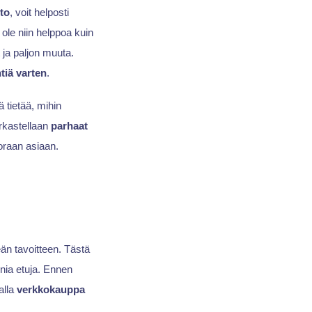
to
, voit helposti
 ole niin helppoa kuin
t ja paljon muuta.
tiä varten
.
tietää, mihin
rkastellaan
parhaat
oraan asiaan.
eän tavoitteen. Tästä
monia etuja. Ennen
alla
verkkokauppa