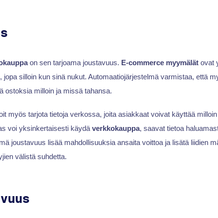
us
okauppa
on sen tarjoama joustavuus.
E-commerce myymälät
ovat 
jopa silloin kun sinä nukut. Automaatiojärjestelmä varmistaa, että m
dä ostoksia milloin ja missä tahansa.
it myös tarjota tietoja verkossa, joita asiakkaat voivat käyttää milloi
as voi yksinkertaisesti käydä
verkkokauppa
, saavat tietoa haluamast
mä joustavuus lisää mahdollisuuksia ansaita voittoa ja lisätä liidien 
jien välistä suhdetta.
uvuus