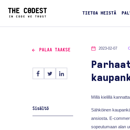
TIETOA MEISTÄ
PAL
2023-02-07
PALAA TAAKSE
Parhaa
kaupan
Millä kielillä kannat
Sisältö
Sähköinen kaupankäyn
ansiosta. E-commerce 
sopeutumaan alan uus