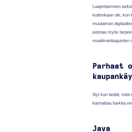
Laajentaminen tarkoit
kuitenkaan ole, kun
muutaman digitaali
poistaa myös tarpeen
maailmanlaajuisten m
Parhaat 
kaupankä
Nyt kun tiedät, mitä 
kannattaa harkita v
Java