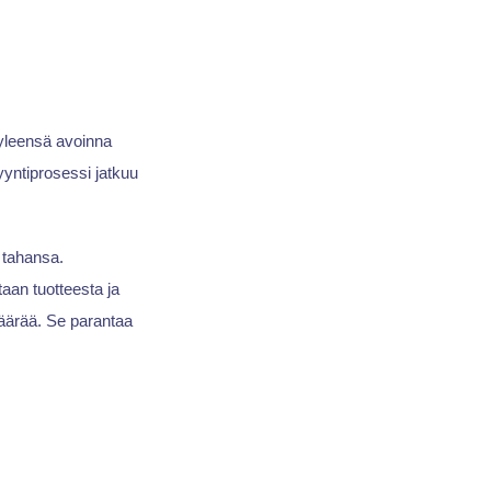
yleensä avoinna
yyntiprosessi jatkuu
n tahansa.
aan tuotteesta ja
määrää. Se parantaa