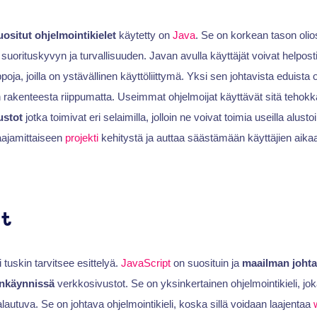
uositut ohjelmointikielet
käytetty on
Java
. Se on korkean tason olios
suorituskyvyn ja turvallisuuden. Javan avulla käyttäjät voivat helposti 
oja, joilla on ystävällinen käyttöliittymä. Yksi sen johtavista eduista 
en rakenteesta riippumatta. Useimmat ohjelmoijat käyttävät sitä tehok
ustot
jotka toimivat eri selaimilla, jolloin ne voivat toimia useilla alust
laajamittaiseen
projekti
kehitystä ja auttaa säästämään käyttäjien aikaa 
pt
 tuskin tarvitsee esittelyä.
JavaScript
on suosituin ja
maailman johtav
nkäynnissä
verkkosivustot. Se on yksinkertainen ohjelmointikieli, joka
lautuva. Se on johtava ohjelmointikieli, koska sillä voidaan laajentaa