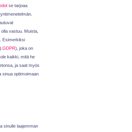
iedot
se tarjoaa
myyntimenetelmän.
autuvat
olla vastuu. Muista,
n. Esimerkiksi
).
GDPR
), joka on
ole kaikki, mitä he
ietonsa, ja saat myös
taa sinua optimoimaan
aa sinulle laajemman