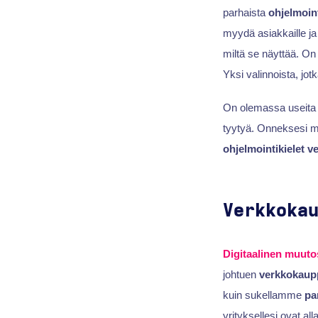
parhaista
ohjelmoint
myydä asiakkaille ja
miltä se näyttää. On 
Yksi valinnoista, jot
On olemassa useit
tyytyä. Onneksesi m
ohjelmointikielet 
Verkkoka
Digitaalinen muuto
johtuen
verkkokaup
kuin sukellamme
pa
yrityksellesi ovat alla