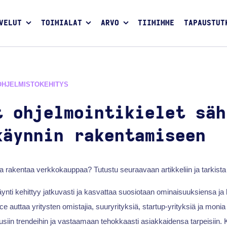
VELUT
TOIMIALAT
ARVO
TIIMIMME
TAPAUSTUT
OHJELMISTOKEHITYS
t ohjelmointikielet säh
käynnin rakentamiseen
taa rakentaa verkkokauppaa? Tutustu seuraavaan artikkeliin ja tarkista 
ti kehittyy jatkuvasti ja kasvattaa suosiotaan ominaisuuksiensa ja 
auttaa yritysten omistajia, suuryrityksiä, startup-yrityksiä ja monia 
iin trendeihin ja vastaamaan tehokkaasti asiakkaidensa tarpeisiin. 