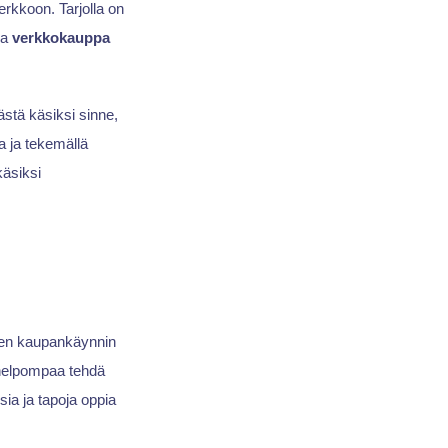
verkkoon. Tarjolla on
sa
verkkokauppa
ästä käsiksi sinne,
a ja tekemällä
käsiksi
sen kaupankäynnin
 helpompaa tehdä
sia ja tapoja oppia