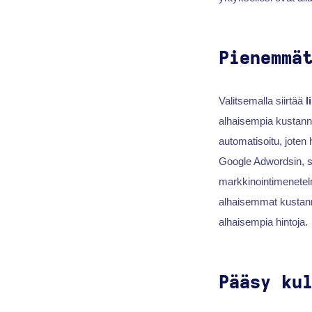
Pienemmä
Valitsemalla siirtää
l
alhaisempia kustannu
automatisoitu, joten 
Google Adwordsin, s
markkinointimenetel
alhaisemmat kustannu
alhaisempia hintoja.
Pääsy ku