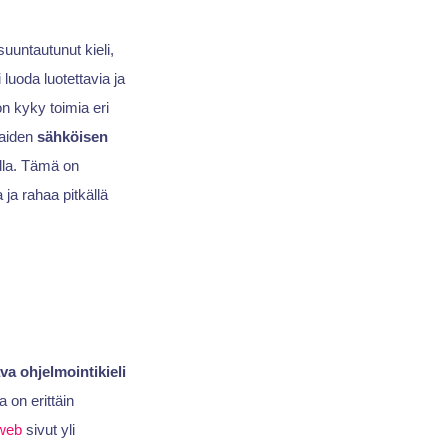
uuntautunut kieli,
luoda luotettavia ja
on kyky toimia eri
kaiden
sähköisen
oilla. Tämä on
ja rahaa pitkällä
a ohjelmointikieli
 on erittäin
web
sivut yli