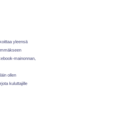
oittaa yleensä
immäkseen
cebook-mainonnan,
äin ollen
ta kuluttajille