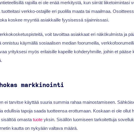
teellisillä rajoilla ei ole enää merkitystä, kun siirrät liiketoimintasi 
uotteitasi verkko-ostajille eri puolilla maata tai maailmaa. Osoittees
joka koskee myyntiä asiakkaille fyysisessä sijainnissasi.
rkkokosketuspisteitä, voit tavoittaa asiakkaat eri näkökulmista ja pä
onnistuu käymällä sosiaalisen median foorumeilla, verkkofoorumeill
a yrityksesi myös erilaisille kapeille kohderyhmille, joihin et pääse 
.
hokas markkinointi
en ei tarvitse käyttää suuria summia rahaa mainostamiseen. Sähköi
 edullisia tapoja saada tuotteensa erottumaan. Koskaan ei ole ollut
 sisältöä omasta
tuote
yksin. Sisällön luomiseen tarkoitettuja sovelluk
ernetin kautta on nykyään valtava määrä.