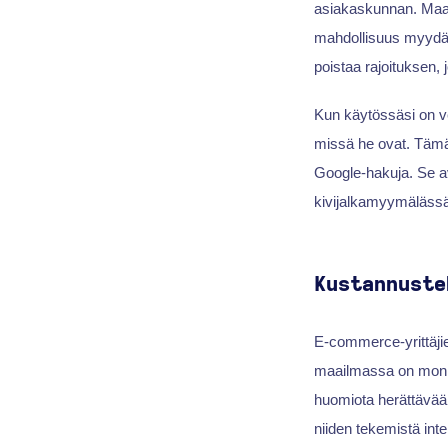
asiakaskunnan. Maantie
mahdollisuus myydä t
poistaa rajoituksen, 
Kun käytössäsi on ve
missä he ovat. Tämä 
Google-hakuja. Se ava
kivijalkamyymälässä
Kustannuste
E-commerce-yrittäji
maailmassa on monia
huomiota herättävää
niiden tekemistä int