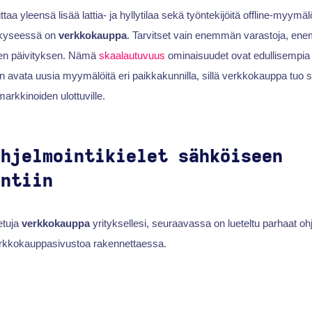
taa yleensä lisää lattia- ja hyllytilaa sekä työntekijöitä offline-myymäl
 kyseessä on
verkkokauppa
. Tarvitset vain enemmän varastoja, ene
sen päivityksen. Nämä
skaalautuvuus
ominaisuudet ovat edullisempia ku
 avata uusia myymälöitä eri paikkakunnilla, sillä verkkokauppa tuo s
arkkinoiden ulottuville.
ohjelmointikielet sähköiseen
yntiin
etuja
verkkokauppa
yrityksellesi, seuraavassa on lueteltu parhaat ohje
erkkokauppasivustoa rakennettaessa.