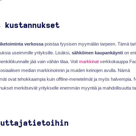
t kustannukset
iiketoiminta verkossa
poistaa fyysisen myymälän tarpeen. Tämä tark
ksia useimmille yrityksille. Lisäksi,
sähköinen kaupankäynti
on en
henkilökunnalle jää vain vähän tilaa. Voit
markkinat
verkkokauppa Fa
osiaalisen median markkinoinnin ja muiden keinojen avulla. Nämä
mät ovat tehokkaampia kuin offline-menetelmät ja myös halvempia. N
kset merkitsevät yritykselle enemmän myyntiä ja mahdollisuutta tarjo
luttajatietoihin