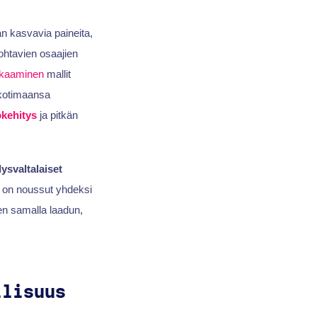
n kasvavia paineita,
johtavien osaajien
kkaaminen
mallit
kotimaansa
okehitys
ja pitkän
ysvaltalaiset
on noussut yhdeksi
en samalla laadun,
llisuus