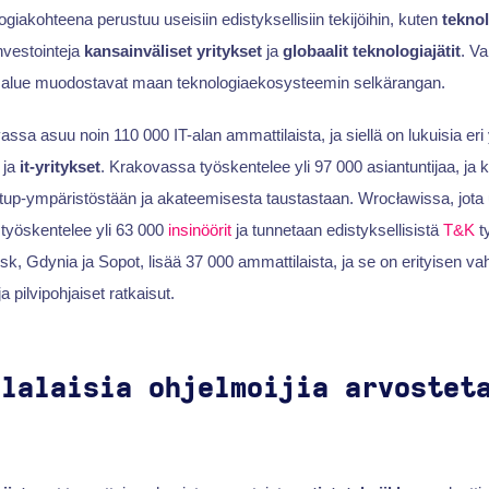
giakohteena perustuu useisiin edistyksellisiin tekijöihin, kuten
tekno
nvestointeja
kansainväliset yritykset
ja
globaalit teknologiajätit
. V
n alue muodostavat maan teknologiaekosysteemin selkärangan.
a asuu noin 110 000 IT-alan ammattilaista, ja siellä on lukuisia eri y
ja
it-yritykset
. Krakovassa työskentelee yli 97 000 asiantuntijaa, ja
artup-ympäristöstään ja akateemisesta taustastaan. Wrocławissa, jota
 työskentelee yli 63 000
insinöörit
ja tunnetaan edistyksellisistä
T&K
ty
k, Gdynia ja Sopot, lisää 37 000 ammattilaista, ja se on erityisen va
a pilvipohjaiset ratkaisut.
olalaisia ohjelmoijia arvostet