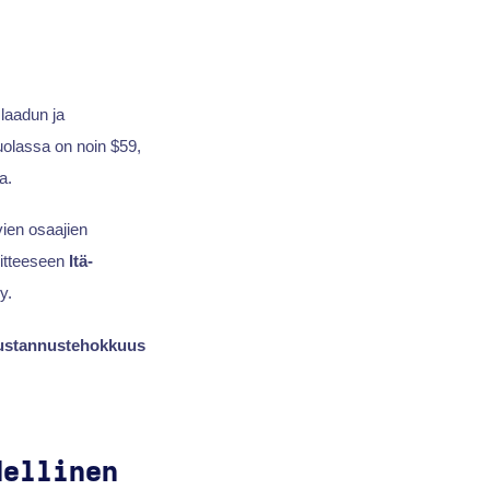
laadun ja
olassa on noin $59,
a.
ien osaajien
itteeseen
Itä-
y.
ustannustehokkuus
dellinen