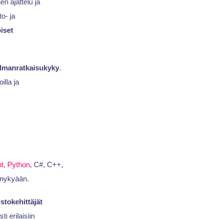
nen ajattelu ja
o- ja
iset
lmanratkaisukyky
.
illa ja
t
,
Python
, C#, C++,
 nykyään.
stokehittäjät
i erilaisiin