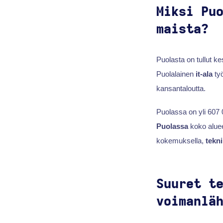
Miksi Pu
maista?
Puolasta on tullut k
Puolalainen
it-ala
työ
kansantaloutta.
Puolassa on yli 607 
Puolassa
koko aluee
kokemuksella,
tekn
Suuret t
voimanlä