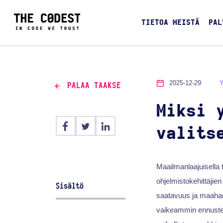
TIETOA MEISTÄ
PAL
2025-12-29
PALAA TAAKSE
Miksi 
valits
Maailmanlaajuisella t
ohjelmistokehittäjie
Sisältö
saatavuus ja maahanm
vaikeammin ennuste