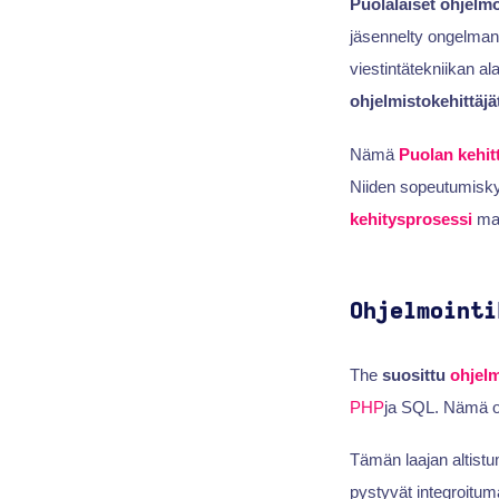
Puolalaiset ohjelmo
jäsennelty ongelmanra
viestintätekniikan al
ohjelmistokehittäjä
Nämä
Puolan kehitt
Niiden sopeutumiskyv
kehitysprosessi
mall
Ohjelmointi
The
suosittu
ohjelm
PHP
ja SQL. Nämä 
Tämän laajan altistu
pystyvät integroitu