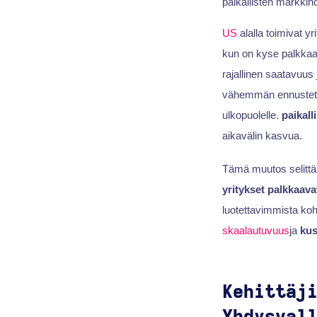
paikallisten markkinoi
US
alalla toimivat yr
kun on kyse palkkaa
rajallinen saatavuu
vähemmän ennustett
ulkopuolelle.
paikall
aikavälin kasvua.
Tämä muutos selittä
yritykset palkkaava
luotettavimmista koht
skaalautuvuus
ja
kus
Kehittäj