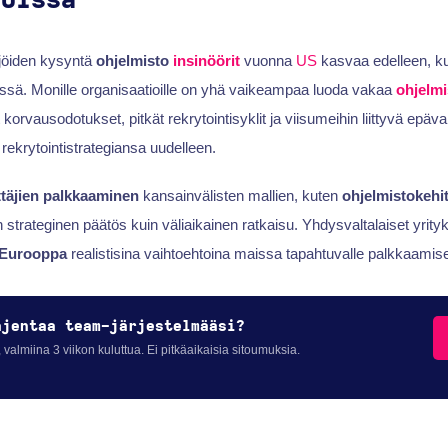
loissa
jöiden kysyntä
ohjelmisto
insinöörit
vuonna
US
kasvaa edelleen, kun
sä. Monille organisaatioille on yhä vaikeampaa luoda vakaa
ohjelmi
t korvausodotukset, pitkät rekrytointisyklit ja viisumeihin liittyvä epä
rekrytointistrategiansa uudelleen.
ttäjien palkkaaminen
kansainvälisten mallien, kuten
ohjelmistokehi
 strateginen päätös kuin väliaikainen ratkaisu. Yhdysvaltalaiset yrityk
-Eurooppa
realistisina vaihtoehtoina maissa tapahtuvalle palkkaamise
ajentaa team-järjestelmääsi?
 valmiina 3 viikon kuluttua. Ei pitkäaikaisia sitoumuksia.