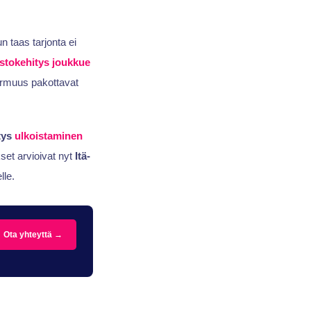
 taas tarjonta ei
stokehitys
joukkue
varmuus pakottavat
tys
ulkoistaminen
set arvioivat nyt
Itä-
lle.
Ota yhteyttä →