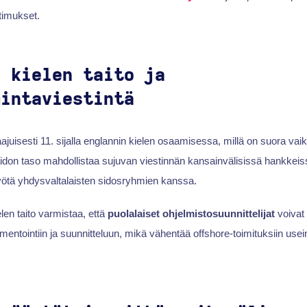
imukset.
n kielen taito ja
mintaviestintä
juisesti 11. sijalla englannin kielen osaamisessa, millä on suora vai
aidon taso mahdollistaa sujuvan viestinnän kansainvälisissä hankkeis
työtä yhdysvaltalaisten sidosryhmien kanssa.
len taito varmistaa, että
puolalaiset ohjelmistosuunnittelijat
voivat 
entointiin ja suunnitteluun, mikä vähentää offshore-toimituksiin usein 