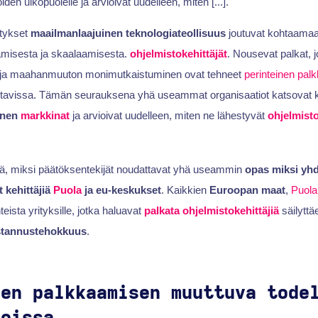
den ulkopuolelle ja arvioivat uudelleen, miten [...].
itykset
maailmanlaajuinen teknologiateollisuus
joutuvat kohtaamaa
misesta ja skaalaamisesta.
ohjelmistokehittäjät
. Nousevat palkat, 
s ja maahanmuuton monimutkaistuminen ovat tehneet
perinteinen pal
avissa. Tämän seurauksena yhä useammat organisaatiot katsovat 
inen
markkinat
ja arvioivat uudelleen, miten ne lähestyvät
ohjelmist
ä, miksi päätöksentekijät noudattavat yhä useammin
opas miksi yhd
t kehittäjiä
Puola
ja eu-keskukset
. Kaikkien
Euroopan maat
,
Puola
eista yrityksille, jotka haluavat
palkata ohjelmistokehittäjiä
säilyttä
tannustehokkuus
.
ien palkkaamisen muuttuva tode