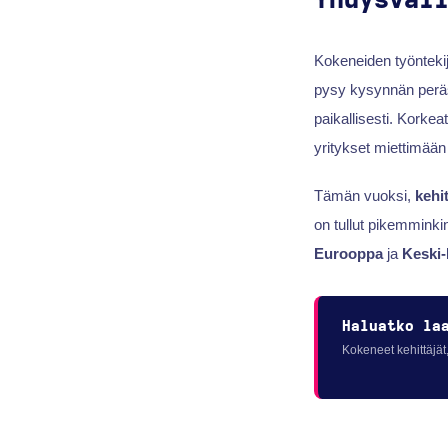
Yhdysval
Kokeneiden työnteki
pysy kysynnän peräs
paikallisesti. Korkea
yritykset miettimään 
Tämän vuoksi,
kehi
on tullut pikemminkin
Eurooppa
ja
Keski
Haluatko la
Kokeneet kehittäjät,