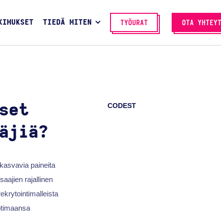
KIMUKSET
TIEDÄ MITEN
TYÖURAT
OTA YHTEY
CODEST
set
äjiä?
 kasvavia paineita
ajien rajallinen
ekrytointimalleista
otimaansa