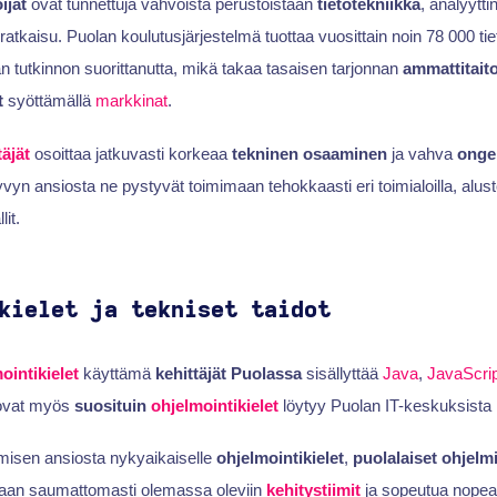
ijat
ovat tunnettuja vahvoista perustoistaan
tietotekniikka
, analyytti
tkaisu. Puolan koulutusjärjestelmä tuottaa vuosittain noin 78 000 tiet
an tutkinnon suorittanutta, mikä takaa tasaisen tarjonnan
ammattitaito
t
syöttämällä
markkinat
.
äjät
osoittaa jatkuvasti korkeaa
tekninen osaaminen
ja vahva
onge
yn ansiosta ne pystyvät toimimaan tehokkaasti eri toimialoilla, alusto
it.
kielet ja tekniset taidot
ointikielet
käyttämä
kehittäjät Puolassa
sisällyttää
Java
,
JavaScrip
ovat myös
suosituin
ohjelmointikielet
löytyy Puolan IT-keskuksista
misen ansiosta nykyaikaiselle
ohjelmointikielet
,
puolalaiset ohjelmi
maan saumattomasti olemassa oleviin
kehitystiimit
ja sopeutua nopeast