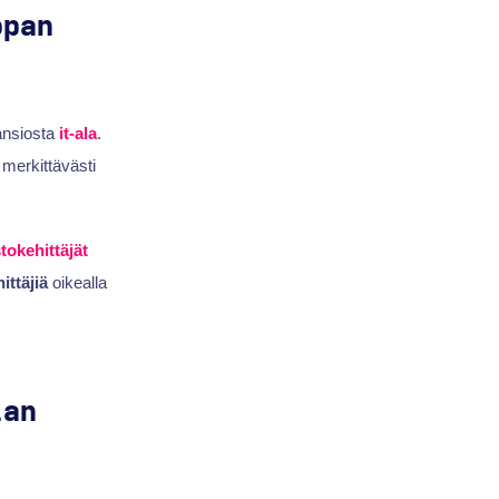
opan
ansiosta
it-ala
.
 merkittävästi
tokehittäjät
ittäjiä
oikealla
lan