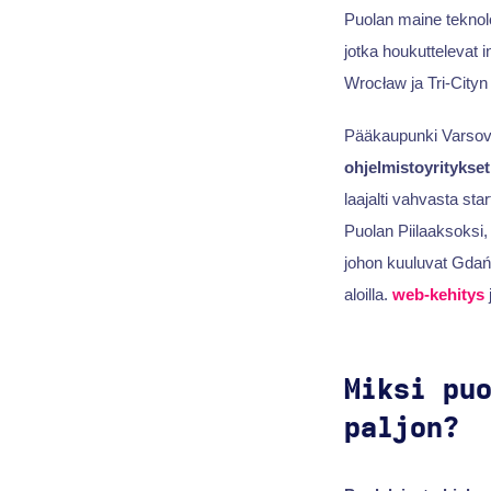
Puolan maine teknolo
jotka houkuttelevat i
Wrocław ja Tri-City
Pääkaupunki Varsovass
ohjelmistoyritykset
laajalti vahvasta st
Puolan Piilaaksoksi,
johon kuuluvat Gdańs
aloilla.
web-kehitys
j
Miksi pu
paljon?