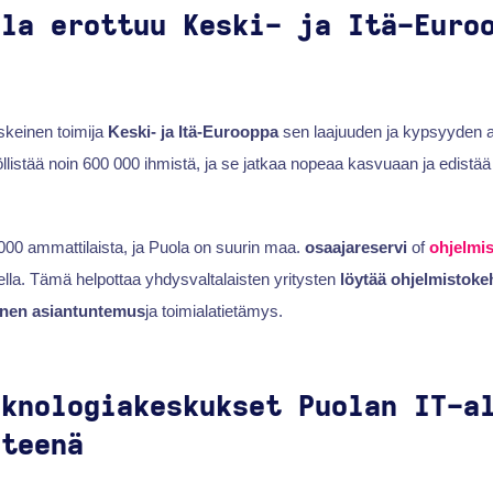
ola erottuu Keski- ja Itä-Euro
eskeinen toimija
Keski- ja Itä-Eurooppa
sen laajuuden ja kypsyyden 
llistää noin 600 000 ihmistä, ja se jatkaa nopeaa kasvuaan ja edistää
000 ammattilaista, ja Puola on suurin maa.
osaajareservi
of
ohjelmis
lla. Tämä helpottaa yhdysvaltalaisten yritysten
löytää ohjelmistokeh
inen asiantuntemus
ja toimialatietämys.
eknologiakeskukset Puolan IT-a
hteenä