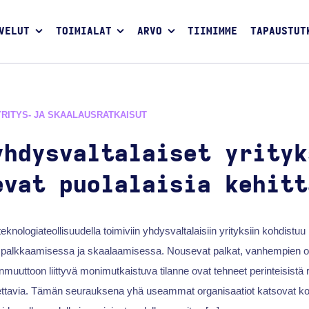
VELUT
TOIMIALAT
ARVO
TIIMIMME
TAPAUSTUT
YRITYS- JA SKAALAUSRATKAISUT
yhdysvaltalaiset yrityk
evat puolalaisia kehitt
eknologiateollisuudella toimiviin yhdysvaltalaisiin yrityksiin kohdistuu
n palkkaamisessa ja skaalaamisessa. Nousevat palkat, vanhempien osa
uuttoon liittyvä monimutkaistuva tilanne ovat tehneet perinteisistä r
ttavia. Tämän seurauksena yhä useammat organisaatiot katsovat k