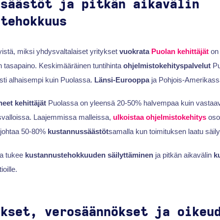
ssäästöt ja pitkän aikavälin
stehokkuus
istä, miksi yhdysvaltalaiset yritykset
vuokrata
Puolan kehittäjät
on 
n tasapaino. Keskimääräinen tuntihinta
ohjelmistokehityspalvelut
Pu
ti alhaisempi kuin Puolassa.
Länsi-Eurooppa
ja Pohjois-Amerikass
eet kehittäjät
Puolassa on yleensä 20-50% halvempaa kuin vastaav
valloissa. Laajemmissa malleissa,
ulkoistaa ohjelmistokehitys
oso
 johtaa 50-80%
kustannussäästöt
samalla kun toimituksen laatu säily
a tukee
kustannustehokkuuden säilyttäminen
ja pitkän aikavälin
k
oille.
ukset, verosäännökset ja oikeu