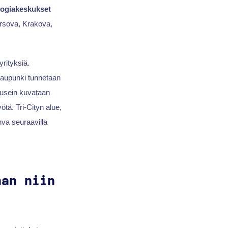
logiakeskukset
arsova, Krakova,
rityksiä.
 kaupunki tunnetaan
 usein kuvataan
ötä. Tri-Cityn alue,
hva seuraavilla
aan niin