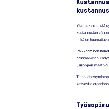
Kustannu
kustannu
Yksi tärkeimmistä sy
kustannusten väline
mikä on huomattavas
Palkkaaminen
koken
palkkaaminen Yhdys
Euroopan maat
voi
Tämä lähestymistap
kasvaville organisaati
Työsopim