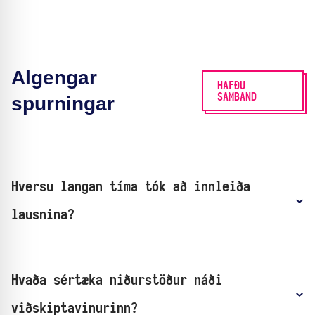
Algengar
HAFÐU
SAMBAND
spurningar
Hversu langan tíma tók að innleiða
lausnina?
Hvaða sértæka niðurstöður náði
viðskiptavinurinn?