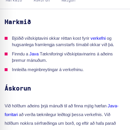
Markmið
Áskorun
Nálgun
Markmið
Bjóðið viðskiptavini okkar réttan kost fyrir
verkefni
og
hugsanlega framlengja samstarfs tímabil okkar við þá.
Finndu a
Java
Tækniforingi viðskiptavinarins á aðeins
þremur mánuðum.
Innleiða meginbreytingar á verkefninu.
Áskorun
Við höfðum aðeins þrjá mánuði til að finna mjög hæfan
Java-
forritari
að verða tæknilegur leiðtogi þessa verkefnis. Við
höfðum nokkra sérfræðinga um borð, og eftir að hafa parað