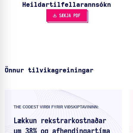
Heildartilfella­rannsókn
SÆKJA PDF
Önnur tilvikagreiningar
THE CODEST VIRÐI FYRIR VIÐSKIPTAVININN:
Lækkun rekstrarkostnaðar
um 38% og afhendingartíma