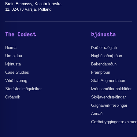
Brain Embassy, Konstruktorska
11, 02-673 Varsjá, Pólland
The Codest
Þjónusta
Heima
Það er ráðgjafi
Um okkur
Hugbúnaðarþróun
Þjónusta
Bakendaþróun
Case Studies
Framþróun
Vitið hvernig
Staff Augmentation
Starfsferilmöguleikar
Þróunaraðilar bakhliðar
Orðabók
Skýjaverkfræðingar
Gagnaverkfræðingar
Annað
Gæðatryggingartæknime