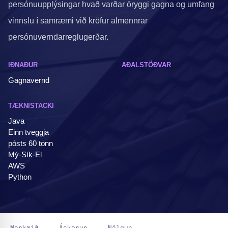
persónuupplýsingar hvað varðar öryggi gagna og umfang
vinnslu í samræmi við kröfur almennrar
persónuverndarreglugerðar.
IÐNAÐUR
AÐALSTÖÐVAR
Gagnavernd
TÆKNISTACKI
Java
Einn tveggja
pósts 60 tonn
Mý-Sík-El
AWS
Python