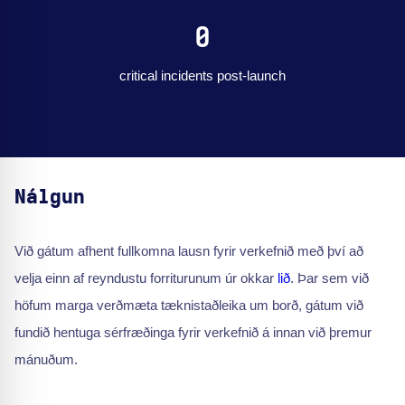
0
critical incidents post-launch
Nálgun
Við gátum afhent fullkomna lausn fyrir verkefnið með því að
velja einn af reyndustu forriturunum úr okkar
lið
. Þar sem við
höfum marga verðmæta tæknistaðleika um borð, gátum við
fundið hentuga sérfræðinga fyrir verkefnið á innan við þremur
mánuðum.