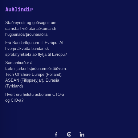
Auðlindir
Staðreyndir og goðsagnir um
samstarf við utanaðkomandi
hugbúnaðarþróunaraðila
Frá Bandaríkjunum til Evrópu: Af
hverju ákveða bandarísk
sprotafyrirtæki að flytja til Evrópu?
Samanburður á
tæknifjarkerfisþróunarmiðstöðvum:
Tech Offshore Europe (Pólland),
ASEAN (Filippseyjar), Eurasia
(Tyrkland)
Hvert eru helstu áskoranir CTO-a
og CIO-a?