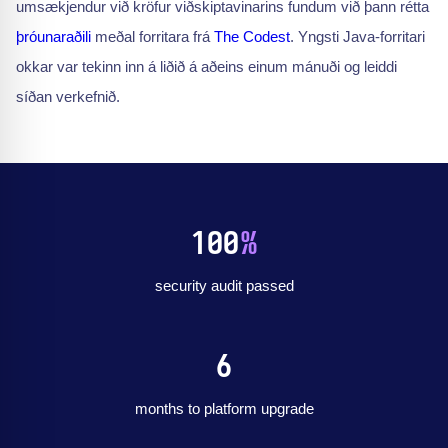
umsækjendur við kröfur viðskiptavinarins fundum við þann rétta
þróunaraðili
meðal forritara frá
The Codest
. Yngsti Java-forritari
okkar var tekinn inn á liðið á aðeins einum mánuði og leiddi
síðan verkefnið.
100
%
security audit passed
6
months to platform upgrade