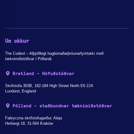
Um okkur
The Codest – Alþjóðlegt hugbúnaðarþróunarfyrirtæki með
tæknimiðstöðvar í Póllandi.
Bretland - Höfuðstöðvar
Skrifstofa 303B, 182-184 High Street North E6 2JA
Lundúnir, England
Pólland - staðbundnar tæknimiðstöðvar
Fabryczna skrifstofugarður, Aleja
Herbergi 18, 31-564 Kraków