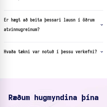
Er hægt að beita þessari lausn í öðrum
atvinnugreinum?
Hvaða tækni var notuð í þessu verkefni?
Ræðum hugmyndina þína