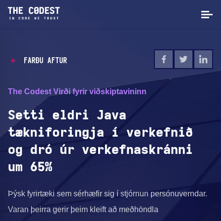
FARÐU AFTUR
The Codest Virði fyrir viðskiptavininn
Setti eldri Java
tækniforingja í verkefnið
og dró úr verkefnaskránni
um 65%
Þýsk fyrirtæki sem sérhæfir sig í stjórnun persónuverndar.
Varan þeirra gerir þeim kleift að meðhöndla