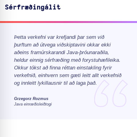
Sérfræðingálit
Þetta verkefni var krefjandi þar sem við
þurftum að útvega viðskiptavini okkar ekki
aðeins framúrskarandi Java-þróunaraðila,
heldur einnig sérfræðing með forystuhæfileika.
Okkur tókst að finna réttan einstakling fyrir
verkefnið, einhvern sem gæti leitt allt verkefnið
og innleitt lykillausnir til að laga það.
Grzegorz Rozmus
Java einræðisleiðtogi