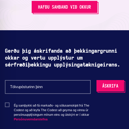
HAFÐU SAMBAND VIÐ OKKUR
Gerðu þig áskrifanda að þekkingargrunni
okkar og vertu upplýstur um
sérfræðiþekkingu upplýsingatæknigeirans.
Ég samþykki að fá markaðs- og sölusamskipti frá The
Codest og að leyfa The Codest að geyma og vinna úr
persónuupplýsingum mínum eins og útskýrt er í okkar
Persónuverndarstefna