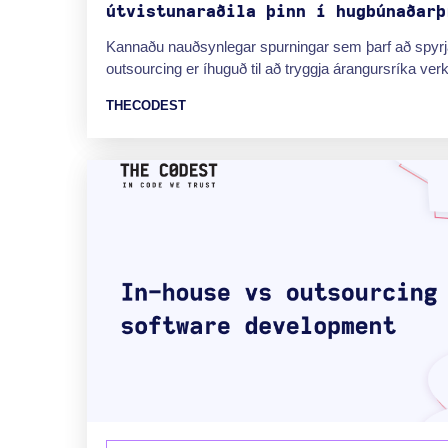
útvistunaraðila þinn í hugbúnaðarþ
Kannaðu nauðsynlegar spurningar sem þarf að spyr
outsourcing er íhuguð til að tryggja árangursríka ver
THECODEST