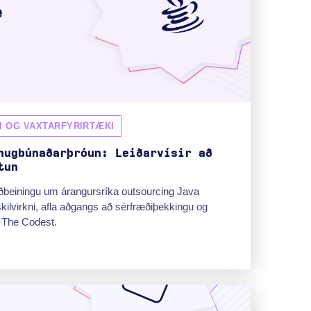
I OG VAXTARFYRIRTÆKI
hugbúnaðarþróun: Leiðarvísir að
tun
ðbeiningu um árangursríka outsourcing Java
kilvirkni, afla aðgangs að sérfræðiþekkingu og
 The Codest.