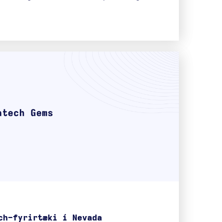
ch-fyrirtæki í Nevada