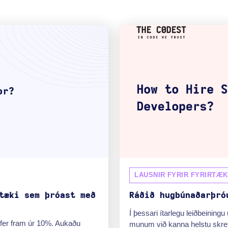
LAUSNIR FYRIR FYRIRTÆK
tæki sem þróast með
Ráðið hugbúnaðarþró
Í þessari ítarlegu leiðbeinin
 fer fram úr 10%. Aukaðu
munum við kanna helstu skref í