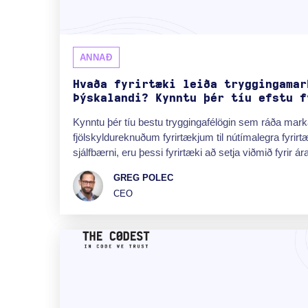
ANNAÐ
Hvaða fyrirtæki leiða tryggingamar
Þýskalandi? Kynntu þér tíu efstu f
Kynntu þér tíu bestu tryggingafélögin sem ráða ma
fjölskyldureknuðum fyrirtækjum til nútímalegra fyrir
sjálfbærni, eru þessi fyrirtæki að setja viðmið fyrir ár
GREG POLEC
CEO