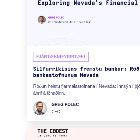
FJÁRTÆKNIFYRIRTÆKI
Silfurríkisins fremstu bankar: Röð
bankastofnunum Nevada
Röðun helstu fjármálastofnana í Nevada: Innsýn í þj
áhrif á iðnaðinn.
GREG POLEC
CEO