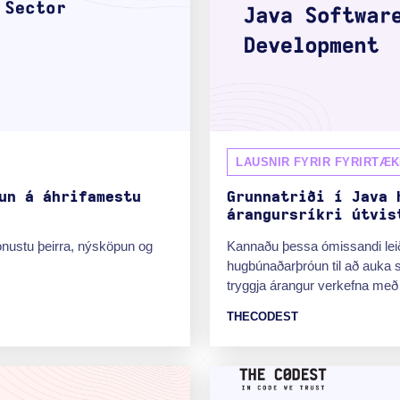
LAUSNIR FYRIR FYRIRTÆK
un á áhrifamestu
Grunnatriði í Java 
árangursríkri útvis
ónustu þeirra, nýsköpun og
Kannaðu þessa ómissandi lei
hugbúnaðarþróun til að auka s
tryggja árangur verkefna með
THECODEST