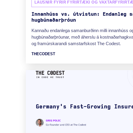
LAUSNIR FYRIR FYRIRTÆKI OG VAXTARFYRIRTÆ
Innanhúss vs. útvistun: Endanleg s
hugbúnaðarþróun
Kannaðu endanlega samanburðinn milli innanhúss og
hugbúnaðarþróunar, með áherslu á kostnaðarhagkv
og framúrskarandi samstarfskost The Codest.
THECODEST