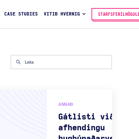
CASE STUDIES
VITIÐ HVERNIG
STARFSFERILMÖGUL
ANNAÐ
Gátlisti við
afhendingu
hugbúnaðarverkefn