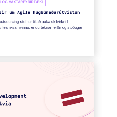
I OG VAXTARFYRIRTÆKI
sir um Agile hugbúnaðarútvistun
tsourcing-stefnur til að auka skilvirkni í
 team-samvinnu, endurteknar ferðir og stöðugar