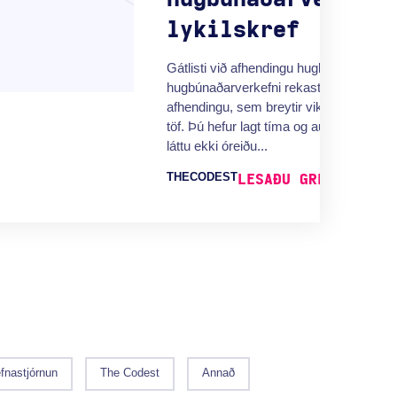
lykilskref
Gátlisti við afhendingu hugbúnaðarverke
hugbúnaðarverkefni rekast á hindranir v
afhendingu, sem breytir vikum vinnu í ri
töf. Þú hefur lagt tíma og auðlindir í verke
láttu ekki óreiðu...
THECODEST
LESAÐU GREININA Í
fnastjórnun
The Codest
Annað