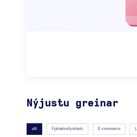
Nýjustu greinar
allt
Fjártæknifyrirtæki
E-commerce
L