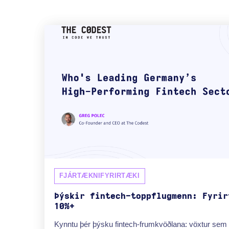
FJÁRTÆKNIFYRIRTÆKI
Þýskir fintech-toppflugmenn: Fyrir
10%+
Kynntu þér þýsku fintech-frumkvöðlana: vöxtur sem