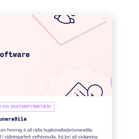
I OG VAXTARFYRIRTÆKI
unaraðila
gu um hvernig á að ráða hugbúnaðarþróunaraðila
 ráðningarferli vefhönnuða, frá því að skilgreina