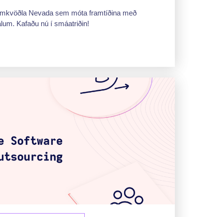
frumkvöðla Nevada sem móta framtíðina með
álum. Kafaðu nú í smáatriðin!