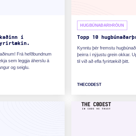
HUGBÚNAÐARÞRÓUN
kaðinn í
Topp 10 hugbúnaðarþ
yrirtækin.
Kynntu þér fremstu hugbúnaðar
rkaðinum! Frá hefðbundnum
þeirra í nýjustu grein okkar. 
tækja sem leggja áherslu á
til við að efla fyrirtækið þitt.
angur og seiglu.
THECODEST