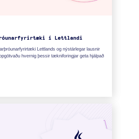
róunarfyrirtæki í Lettlandi
þróunarfyrirtæki Lettlands og nýstárlegar lausnir
Uppgötvaðu hvernig þessir tækniforingjar geta hjálpað