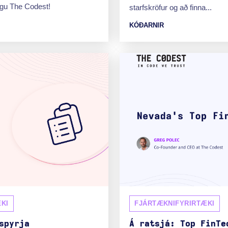
ngu The Codest!
starfskröfur og að finna...
KÓÐARNIR
KI
FJÁRTÆKNIFYRIRTÆKI
spyrja
Á ratsjá: Top FinTe