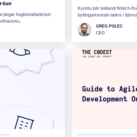
róun
Kynntu þér leiðandi fintech-
ja þegar hugbúnaðarþróun
byltingarkenndri tækni í fjárm
kefnavinnu.
GREG POLEC
CEO