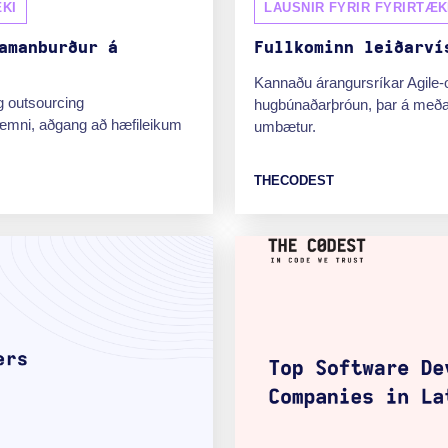
KI
LAUSNIR FYRIR FYRIRTÆK
amanburður á
Fullkominn leiðarví
Kannaðu árangursríkar Agile-ou
 outsourcing
hugbúnaðarþróun, þar á meðal
æmni, aðgang að hæfileikum
umbætur.
THECODEST