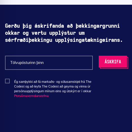
Gerðu þig áskrifanda að þekkingargrunni
okkar og vertu upplýstur um
sérfræðiþekkingu upplýsingatæknigeirans.
Ég samþykki að fá markaðs- og sölusamskipti frá The
Codest og að leyfa The Codest að geyma og vinna úr
persónuupplýsingum mínum eins og útskýrt er í okkar
Persónuverndarstefna