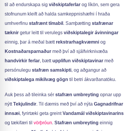
til að endurskapa sig
viðskiptaferlar
og líkön, sem gera
stofnunum kleift að halda samkeppnishæfni í hraða
umhverfinu
stafrænt tímabil
. Samþætting
stafrænar
tæknir
getur leitt til verulegs
viðskiptalegir ávinningar
einnig, þar á meðal bætt
rekstrarhagkvæmni
og
Kostnaðarsparnaður
með því að sjálfvirknivæða
handvirkir ferlar
, bætt
upplifun viðskiptavinar
með
persónulegu
stafræn samskipti
, og aðgangur að
viðskiptalega mikilvæg gögn
til betri ákvarðanatöku.
Auk þess að tileinka sér
stafræn umbreyting
opnar upp
nýtt
Tekjulindir
. Til dæmis með því að nýta
Gagnadrifnar
innsæi
, fyrirtæki geta greint
Vandamál viðskiptavinarins
og tækifæri til
vörþróun
.
Stafræn umbreyting
einnig