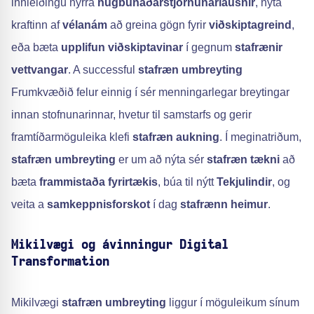
innleiðingu nýrra
hugbúnaðarstjórnunarlausnir
, nýta
kraftinn af
vélanám
að greina gögn fyrir
viðskiptagreind
,
eða bæta
upplifun viðskiptavinar
í gegnum
stafrænir
vettvangar
. A successful
stafræn umbreyting
Frumkvæðið felur einnig í sér menningarlegar breytingar
innan stofnunarinnar, hvetur til samstarfs og gerir
framtíðarmöguleika klefi
stafræn aukning
. Í meginatriðum,
stafræn umbreyting
er um að nýta sér
stafræn tækni
að
bæta
frammistaða fyrirtækis
, búa til nýtt
Tekjulindir
, og
veita a
samkeppnisforskot
í dag
stafrænn heimur
.
Mikilvægi og ávinningur Digital
Transformation
Mikilvægi
stafræn umbreyting
liggur í möguleikum sínum