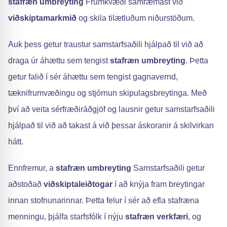
stafræn umbreyting
Frumkvæði samræmast við
viðskiptamarkmið
og skila tilætluðum niðurstöðum.
Auk þess getur traustur samstarfsaðili hjálpað til við að
draga úr áhættu sem tengist
stafræn umbreyting
. Þetta
getur falið í sér áhættu sem tengist gagnavernd,
tæknifrumvæðingu og stjórnun skipulagsbreytinga. Með
því að veita sérfræðiráðgjöf og lausnir getur samstarfsaðili
hjálpað til við að takast á við þessar áskoranir á skilvirkan
hátt.
Ennfremur, a
stafræn umbreyting
Samstarfsaðili getur
aðstoðað
viðskiptaleiðtogar
í að knýja fram breytingar
innan stofnunarinnar. Þetta felur í sér að efla stafræna
menningu, þjálfa starfsfólk í nýju
stafræn verkfæri
, og