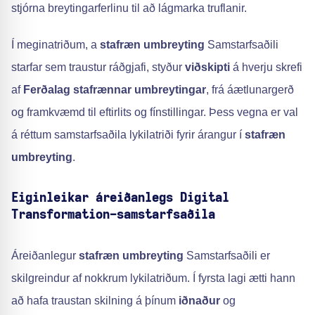
stjórna breytingarferlinu til að lágmarka truflanir.
Í meginatriðum, a
stafræn umbreyting
Samstarfsaðili
starfar sem traustur ráðgjafi, styður
viðskipti
á hverju skrefi
af
Ferðalag stafrænnar umbreytingar
, frá áætlunargerð
og framkvæmd til eftirlits og fínstillingar. Þess vegna er val
á réttum samstarfsaðila lykilatriði fyrir árangur í
stafræn
umbreyting
.
Eiginleikar áreiðanlegs Digital
Transformation-samstarfsaðila
Áreiðanlegur
stafræn umbreyting
Samstarfsaðili er
skilgreindur af nokkrum lykilatriðum. Í fyrsta lagi ætti hann
að hafa traustan skilning á þínum
iðnaður
og