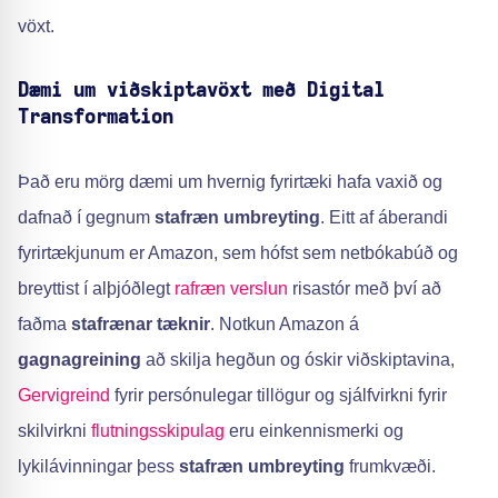
vöxt.
Dæmi um viðskiptavöxt með Digital
Transformation
Það eru mörg dæmi um hvernig fyrirtæki hafa vaxið og
dafnað í gegnum
stafræn umbreyting
. Eitt af áberandi
fyrirtækjunum er Amazon, sem hófst sem netbókabúð og
breyttist í alþjóðlegt
rafræn verslun
risastór með því að
faðma
stafrænar tæknir
. Notkun Amazon á
gagnagreining
að skilja hegðun og óskir viðskiptavina,
Gervigreind
fyrir persónulegar tillögur og sjálfvirkni fyrir
skilvirkni
flutningsskipulag
eru einkennismerki og
lykilávinningar þess
stafræn umbreyting
frumkvæði.