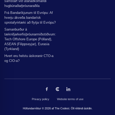
samstarf við utanaðkomandi
hugbúnaðarþróunaraðila
Frá Bandaríkjunum til Evrópu: Af
hverju ákveða bandarísk
sprotafyrirtæki að flytja til Evrópu?
Samanburður á
tæknifjarkerfisþróunarmiðstöðvum:
Tech Offshore Europe (Pólland),
ASEAN (Filippseyjar), Eurasia
(Tyrkland)
Hvert eru helstu áskoranir CTO-a
og CIO-a?
Privacy policy
Website terms of use
Höfundarréttur © 2026 af The Codest. Öll réttindi áskilin.