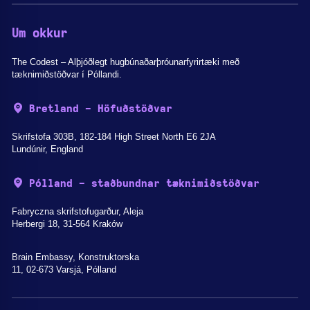
Um okkur
The Codest – Alþjóðlegt hugbúnaðarþróunarfyrirtæki með
tæknimiðstöðvar í Póllandi.
Bretland - Höfuðstöðvar
Skrifstofa 303B, 182-184 High Street North E6 2JA
Lundúnir, England
Pólland - staðbundnar tæknimiðstöðvar
Fabryczna skrifstofugarður, Aleja
Herbergi 18, 31-564 Kraków
Brain Embassy, Konstruktorska
11, 02-673 Varsjá, Pólland