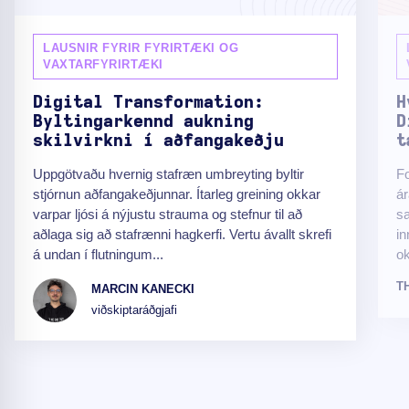
LAUSNIR FYRIR FYRIRTÆKI OG
VAXTARFYRIRTÆKI
Digital Transformation:
H
Byltingarkennd aukning
D
skilvirkni í aðfangakeðju
t
Uppgötvaðu hvernig stafræn umbreyting byltir
F
stjórnun aðfangakeðjunnar. Ítarleg greining okkar
ár
varpar ljósi á nýjustu strauma og stefnur til að
sa
aðlaga sig að stafrænni hagkerfi. Vertu ávallt skrefi
in
á undan í flutningum...
ok
T
MARCIN KANECKI
viðskiptaráðgjafi