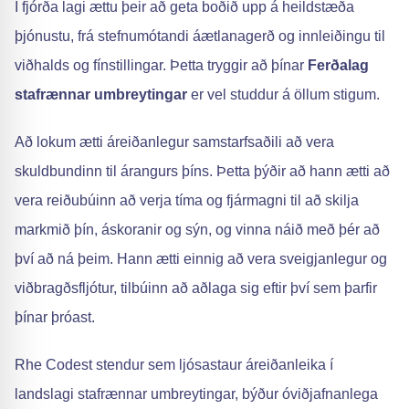
Í fjórða lagi ættu þeir að geta boðið upp á heildstæða
þjónustu, frá stefnumótandi áætlanagerð og innleiðingu til
viðhalds og fínstillingar. Þetta tryggir að þínar
Ferðalag
stafrænnar umbreytingar
er vel studdur á öllum stigum.
Að lokum ætti áreiðanlegur samstarfsaðili að vera
skuldbundinn til árangurs þíns. Þetta þýðir að hann ætti að
vera reiðubúinn að verja tíma og fjármagni til að skilja
markmið þín, áskoranir og sýn, og vinna náið með þér að
því að ná þeim. Hann ætti einnig að vera sveigjanlegur og
viðbragðsfljótur, tilbúinn að aðlaga sig eftir því sem þarfir
þínar þróast.
Rhe Codest stendur sem ljósastaur áreiðanleika í
landslagi stafrænnar umbreytingar, býður óviðjafnanlega