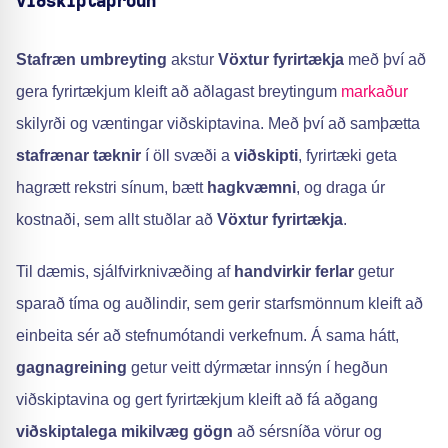
viðskiptaþróun
Stafræn umbreyting
akstur
Vöxtur fyrirtækja
með því að
gera fyrirtækjum kleift að aðlagast breytingum
markaður
skilyrði og væntingar viðskiptavina. Með því að samþætta
stafrænar tæknir
í öll svæði a
viðskipti
, fyrirtæki geta
hagrætt rekstri sínum, bætt
hagkvæmni
, og draga úr
kostnaði, sem allt stuðlar að
Vöxtur fyrirtækja
.
Til dæmis, sjálfvirknivæðing af
handvirkir ferlar
getur
sparað tíma og auðlindir, sem gerir starfsmönnum kleift að
einbeita sér að stefnumótandi verkefnum. Á sama hátt,
gagnagreining
getur veitt dýrmætar innsýn í hegðun
viðskiptavina og gert fyrirtækjum kleift að fá aðgang
viðskiptalega mikilvæg gögn
að sérsníða vörur og