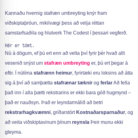
Kannaðu hvernig stafræn umbreyting knýr fram
viðskiptaþróun, mikilvægi þess að velja réttan
samstarfsaðila og hlutverk The Codest í þessari vegferð.
Hér er tómt.
Nú á dögum, ef þú ert enn að velta því fyrir þér hvað allt
vesenið snýst um
stafræn umbreyting
er, þú ert þegar á
eftir. Í nútíma
stafrænn heimur
, fyrirtæki eru loksins að átta
sig á því að samþætta
stafrænar tæknir
og
ferlar
Að fella
það inn í alla þætti rekstrarins er ekki bara góð hugmynd –
það er nauðsyn. Það er leyndarmálið að betri
rekstrarhagkvæmni
, gríðarstórt
Kostnaðarsparnaður
, og
að veita viðskiptavinum þínum
reynsla
Þeir munu ekki
gleyma.