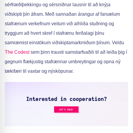
sérfræðiþekkingu og sérsniðnar lausnir til að knýja
viðskipti þín áfram. Með sannaðan árangur af farsælum
stafrænum verkefnum veitum við alhliða stuðning og
tryggjum að hvert skref í stafrænu ferðalagi þínu
samræmist einstökum viðskiptamarkmiðum þínum. Veldu
The Codest
sem þinn trausti samstarfsaðili til að leiða þig í
gegnum flækjustig stafrænnar umbreytingar og opna ný
tækifæri til vaxtar og nýsköpunar.