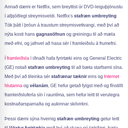
Annað dæmi er Netflix, sem breyttist úr DVD-leiguþjónustu
í alþjóðlegt streymisveldi. Netflix's
stafræn umbreyting
Tók þátt í þróun á traustum streymisvettvangi, með því að
nýta kosti hans
gagnasöfnun
og greiningu til að mæla
með efni, og jafnvel að hasa sér í framleiðslu á frumefni.
Í
framleiðsla
í iðnaði hafa fyrirtæki eins og General Electric
(GE) notað
stafræn umbreyting
til að bæta starfsemi sína.
Með því að tileinka sér
stafrænar tæknir
eins og
Internet
hlutanna
og
vélanám
, GE hefur getað fylgst með og fínstillt
framleiðsluferla sín í rauntíma, sem hefur leitt til verulegra
kostnaðarsparnaða og aukinnar skilvirkni.
Þessi dæmi sýna hvernig
stafræn umbreyting
getur leitt
til
Vöxtur fyrirtækja
með því að skapa ný tækifæri, bæta