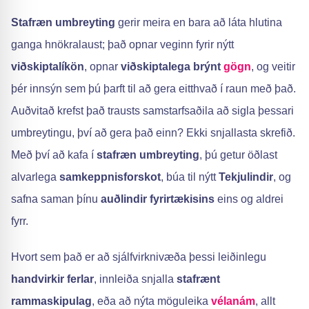
Stafræn umbreyting
gerir meira en bara að láta hlutina
ganga hnökralaust; það opnar veginn fyrir nýtt
viðskiptalíkön
, opnar
viðskiptalega brýnt
gögn
, og veitir
þér innsýn sem þú þarft til að gera eitthvað í raun með það.
Auðvitað krefst það trausts samstarfsaðila að sigla þessari
umbreytingu, því að gera það einn? Ekki snjallasta skrefið.
Með því að kafa í
stafræn umbreyting
, þú getur öðlast
alvarlega
samkeppnisforskot
, búa til nýtt
Tekjulindir
, og
safna saman þínu
auðlindir fyrirtækisins
eins og aldrei
fyrr.
Hvort sem það er að sjálfvirknivæða þessi leiðinlegu
handvirkir ferlar
, innleiða snjalla
stafrænt
rammaskipulag
, eða að nýta möguleika
vélanám
, allt