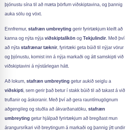
þjónustu sína til að mæta þörfum viðskiptavina, og þannig
auka sölu og vöxt.
Ennfremur,
stafræn umbreyting
gerir fyrirtækjum kleift að
kanna og nýta nýja
viðskiptalíkön
og
Tekjulindir
. Með því
að nýta
stafrænar tæknir
, fyrirtæki geta búið til nýjar vörur
og þjónustu, komist inn á nýja markaði og átt samskipti við
viðskiptavini á nýstárlegan hátt.
Að lokum,
stafræn umbreyting
getur aukið seiglu a
viðskipti
, sem gerir það betur í stakk búið til að takast á við
truflanir og áskoranir. Með því að gera rauntímugögnum
aðgengileg og stuðla að ákvarðanatöku,
stafræn
umbreyting
getur hjálpað fyrirtækjum að bregðast mun
árangursríkari við breytingum á markaði og þannig ýtt undir