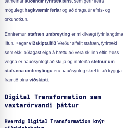
sameinar
auðlindir fyrirtækisins
, sem gerir fleira
mögulegt
hagkvæmir ferlar
og að draga úr efnis- og
orkunotkun.
Ennfremur,
stafræn umbreyting
er mikilvægt fyrir langtíma
lifun. Þegar
viðskiptalífið
Verður sífellt stafræn, fyrirtæki
sem ekki aðlagast eiga á hættu að vera skilinn eftir. Þess
vegna er nauðsynlegt að skilja og innleiða
stefnur um
stafræna umbreytingu
eru nauðsynleg skref til að tryggja
framtíð þína
viðskipti
.
Digital Transformation sem
vaxtarörvandi þáttur
Hvernig Digital Transformation knýr