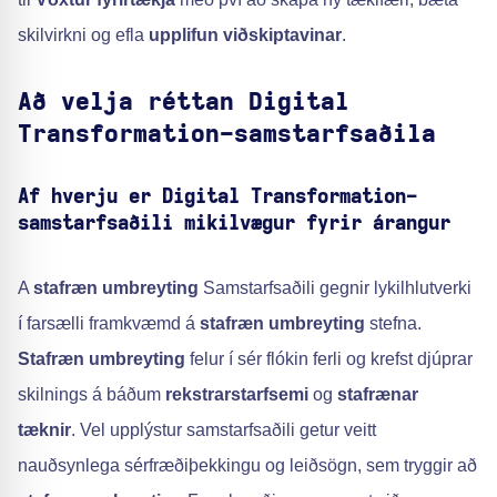
skilvirkni og efla
upplifun viðskiptavinar
.
Að velja réttan Digital
Transformation-samstarfsaðila
Af hverju er Digital Transformation-
samstarfsaðili mikilvægur fyrir árangur
A
stafræn umbreyting
Samstarfsaðili gegnir lykilhlutverki
í farsælli framkvæmd á
stafræn umbreyting
stefna.
Stafræn umbreyting
felur í sér flókin ferli og krefst djúprar
skilnings á báðum
rekstrarstarfsemi
og
stafrænar
tæknir
. Vel upplýstur samstarfsaðili getur veitt
nauðsynlega sérfræðiþekkingu og leiðsögn, sem tryggir að