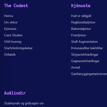
The Codest
Þjónusta
Heima
Það er ráðgjafi
Um okkur
Hugbúnaðarþróun
Þjónusta
Bakendaþróun
Case Studies
Framþróun
Vitið hvernig
Staff Augmentation
Starfsferilmöguleikar
Þróunaraðilar bakhliðar
Orðabók
Skýjaverkfræðingar
Gagnaverkfræðingar
Annað
Gæðatryggingartæknime
Auðlindir
Staðreyndir og goðsagnir um