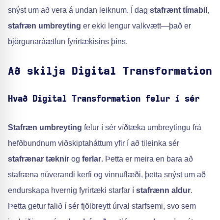
snýst um að vera á undan leiknum. Í dag
stafrænt tímabil
,
stafræn umbreyting
er ekki lengur valkvætt—það er
björgunaráætlun fyrirtækisins þíns.
Að skilja Digital Transformation
Hvað Digital Transformation felur í sér
Stafræn umbreyting
felur í sér víðtæka umbreytingu frá
hefðbundnum viðskiptaháttum yfir í að tileinka sér
stafrænar tæknir
og
ferlar
. Þetta er meira en bara að
stafræna núverandi kerfi og vinnuflæði, þetta snýst um að
endurskapa hvernig fyrirtæki starfar í
stafrænn aldur
.
Þetta getur falið í sér fjölbreytt úrval starfsemi, svo sem