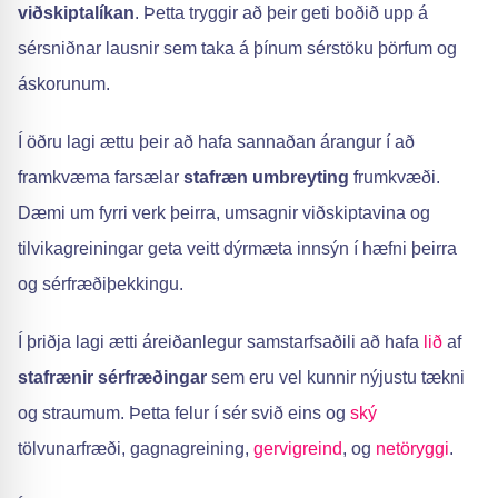
viðskiptalíkan
. Þetta tryggir að þeir geti boðið upp á
sérsniðnar lausnir sem taka á þínum sérstöku þörfum og
áskorunum.
Í öðru lagi ættu þeir að hafa sannaðan árangur í að
framkvæma farsælar
stafræn umbreyting
frumkvæði.
Dæmi um fyrri verk þeirra, umsagnir viðskiptavina og
tilvikagreiningar geta veitt dýrmæta innsýn í hæfni þeirra
og sérfræðiþekkingu.
Í þriðja lagi ætti áreiðanlegur samstarfsaðili að hafa
lið
af
stafrænir sérfræðingar
sem eru vel kunnir nýjustu tækni
og straumum. Þetta felur í sér svið eins og
ský
tölvunarfræði, gagnagreining,
gervigreind
, og
netöryggi
.