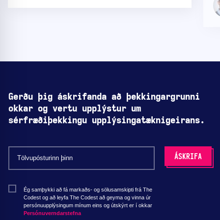
Gerðu þig áskrifanda að þekkingargrunni
okkar og vertu upplýstur um
sérfræðiþekkingu upplýsingatæknigeirans.
Ég samþykki að fá markaðs- og sölusamskipti frá The
Codest og að leyfa The Codest að geyma og vinna úr
persónuupplýsingum mínum eins og útskýrt er í okkar
Persónuverndarstefna