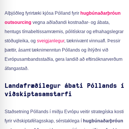
Alþjóðleg fyrirtæki kjósa Pólland fyrir
hugbúnaðarþróun
outsourcing
vegna aðlaðandi kostnaðar- og ábata,
hentugs tímabeltissamræmis, pólitískrar og efnahagslegrar
stöðugleika, og
sveigjanlegur
, tæknivænt vinnuafl. Þessir
þættir, ásamt tæknimenntun Póllands og íhlýðni við
Evrópusambandsstaðla, gera landið að eftirsóknarverðum
áfangastað.
Landafræðilegur ábati Póllands í
viðskiptasamstarfi
Staðsetning Póllands í miðju Evrópu veitir strategíska kosti
fyrir viðskiptafélagsskap, sérstaklega í
hugbúnaðarþróun