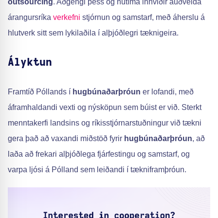
outsourcing
. Aðgengi þess og nútíma innviðir auðvelda
árangursríka
verkefni
stjórnun og samstarf, með áherslu á
hlutverk sitt sem lykilaðila í alþjóðlegri tæknigeira.
Ályktun
Framtíð Póllands í
hugbúnaðarþróun
er lofandi, með
áframhaldandi vexti og nýsköpun sem búist er við. Sterkt
menntakerfi landsins og ríkisstjórnarstuðningur við tækni
gera það að vaxandi miðstöð fyrir
hugbúnaðarþróun
, að
laða að frekari alþjóðlega fjárfestingu og samstarf, og
varpa ljósi á Pólland sem leiðandi í tækniframþróun.