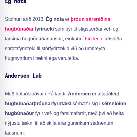
Ég nota
Stofnun árið 2013,
Ég nota
er
þróun sérsniðins
hugbúnaðar
fyrirtæki
sem býr til stigstærðar vef- og
farsíma hugbúnaðarlausnir, einkum í
FinTech
, aðstoða
sprotafyrirtæki til stórfyrirtækja við að umbreyta
hugmyndum í tæknilega veruleika.
Andersen Lab
Með höfuðstöðvar í Póllandi,
Andersen
er alþjóðlegt
hugbúnaðarþróunarfyrirtæki
sérhæfir sig í
sérsniðinn
hugbúnaður
fyrir vef- og farsímaforrit, með því að beita
nýjustu tækni til að skila árangursríkum stafrænum
lausnum.