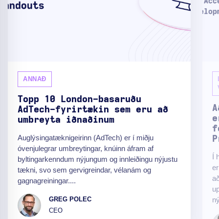
ANNAÐ
Topp 10 London-basa­ruðu
A
AdTech-fyrirtækin sem eru að
e
umbreyta iðnaðinum
f
Auglýsingatæknigeirinn (AdTech) er í miðju
P
óvenjulegrar umbreytingar, knúinn áfram af
Í 
byltingarkenndum nýjungum og innleiðingu nýjustu
er
tækni, svo sem gervigreindar, vélanám og
að
gagnagreiningar....
up
ný
GREG POLEC
CEO