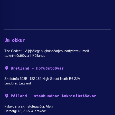
Um okkur
The Codest – Alþjóðlegt hugbúnaðarþróunarfyrirtæki með
tæknimiðstöðvar í Póllandi.
Bretland - Höfuðstöðvar
Skrifstofa 303B, 182-184 High Street North E6 2JA
Lundúnir, England
Pólland - staðbundnar tæknimiðstöðvar
Fabryczna skrifstofugarður, Aleja
Herbergi 18, 31-564 Kraków