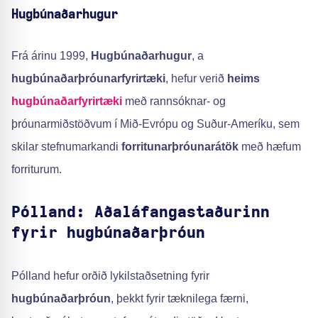
Hugbúnaðarhugur
Frá árinu 1999,
Hugbúnaðarhugur
, a
hugbúnaðarþróunarfyrirtæki
, hefur verið
heims
hugbúnaðarfyrirtæki
með rannsóknar- og
þróunarmiðstöðvum í Mið-Evrópu og Suður-Ameríku, sem
skilar stefnumarkandi
forritunarþróunarátök
með hæfum
forriturum.
Pólland: Aðaláfangastaðurinn
fyrir hugbúnaðarþróun
Pólland hefur orðið lykilstaðsetning fyrir
hugbúnaðarþróun
, þekkt fyrir tæknilega færni,