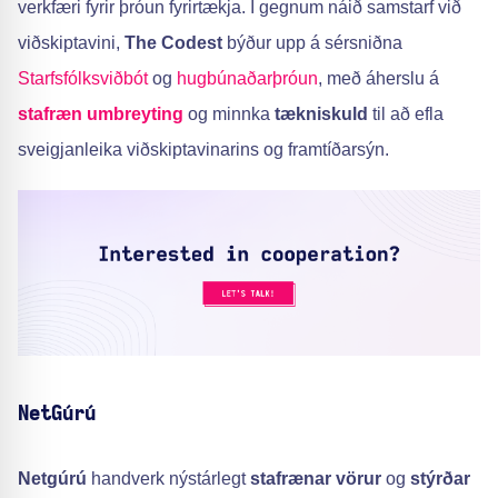
verkfæri fyrir þróun fyrirtækja. Í gegnum náið samstarf við
viðskiptavini,
The Codest
býður upp á sérsniðna
Starfsfólksviðbót
og
hugbúnaðarþróun
, með áherslu á
stafræn umbreyting
og minnka
tækniskuld
til að efla
sveigjanleika viðskiptavinarins og framtíðarsýn.
NetGúrú
Netgúrú
handverk nýstárlegt
stafrænar vörur
og
stýrðar