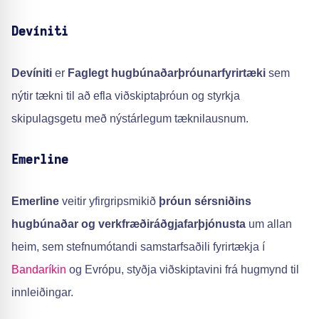
Devíniti
Devíniti
er
Faglegt hugbúnaðarþróunarfyrirtæki
sem
nýtir tækni til að efla viðskiptaþróun og styrkja
skipulagsgetu með nýstárlegum tæknilausnum.
Emerline
Emerline
veitir yfirgripsmikið
þróun sérsniðins
hugbúnaðar og verkfræðiráðgjafarþjónusta
um allan
heim, sem stefnumótandi samstarfsaðili fyrirtækja í
Bandaríkin
og Evrópu, styðja viðskiptavini frá hugmynd til
innleiðingar.