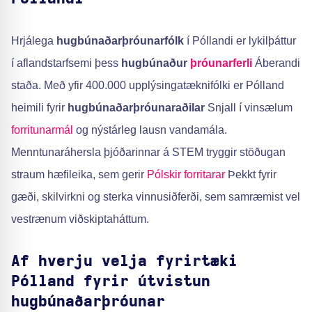
Hrjálega
hugbúnaðarþróunarfólk
í Póllandi er lykilþáttur
í aflandstarfsemi þess
hugbúnaður
þróunarferli
Áberandi
staða. Með yfir 400.000 upplýsingatæknifólki er Pólland
heimili fyrir
hugbúnaðarþróunaraðilar
Snjall í vinsælum
forritunarmál
og nýstárleg lausn vandamála.
Menntunaráhersla þjóðarinnar á STEM tryggir stöðugan
straum hæfileika, sem gerir
Pólskir forritarar
Þekkt fyrir
gæði, skilvirkni og sterka vinnusiðferði, sem samræmist vel
vestrænum viðskiptaháttum.
Af hverju velja fyrirtæki
Pólland fyrir útvistun
hugbúnaðarþróunar