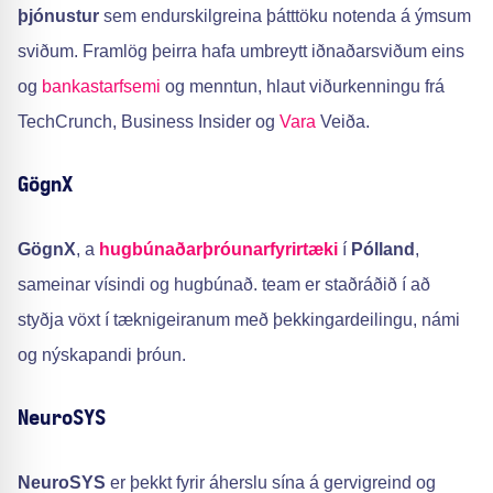
þjónustur
sem endurskilgreina þátttöku notenda á ýmsum
sviðum. Framlög þeirra hafa umbreytt iðnaðarsviðum eins
og
bankastarfsemi
og menntun, hlaut viðurkenningu frá
TechCrunch, Business Insider og
Vara
Veiða.
GögnX
GögnX
, a
hugbúnaðarþróunarfyrirtæki
í
Pólland
,
sameinar vísindi og hugbúnað. team er staðráðið í að
styðja vöxt í tæknigeiranum með þekkingardeilingu, námi
og nýskapandi þróun.
NeuroSYS
NeuroSYS
er þekkt fyrir áherslu sína á gervigreind og