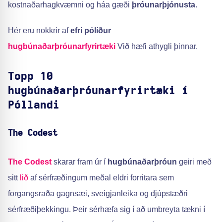
kostnaðarhagkvæmni og háa gæði
þróunarþjónusta
.
Hér eru nokkrir af
efri pólíður
hugbúnaðarþróunarfyrirtæki
Við hæfi athygli þinnar.
Topp 10
hugbúnaðarþróunarfyrirtæki í
Póllandi
The Codest
The Codest
skarar fram úr í
hugbúnaðarþróun
geiri með
sitt
lið
af sérfræðingum meðal eldri forritara sem
forgangsraða gagnsæi, sveigjanleika og djúpstæðri
sérfræðiþekkingu. Þeir sérhæfa sig í að umbreyta tækni í