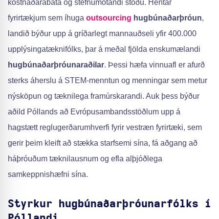
kostnaðarábata og stefnumótandi stöðu. Hentar
fyrirtækjum sem íhuga
outsourcing
hugbúnaðarþróun
,
landið býður upp á gríðarlegt mannauðseli yfir 400.000
upplýsingatæknifólks, þar á meðal fjölda enskumælandi
hugbúnaðarþróunaraðilar
. Þessi hæfa vinnuafl er afurð
sterks áherslu á STEM-menntun og menningar sem metur
nýsköpun og tæknilega framúrskarandi. Auk þess býður
aðild Póllands að Evrópusambandsstöðlum upp á
hagstætt reglugerðarumhverfi fyrir vestræn fyrirtæki, sem
gerir þeim kleift að stækka starfsemi sína, fá aðgang að
háþróuðum tæknilausnum og efla alþjóðlega
samkeppnishæfni sína.
Styrkur hugbúnaðarþróunarfólks í
Póllandi