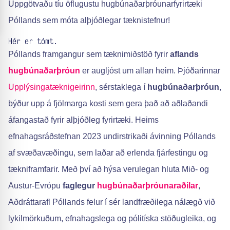
Uppgötvaðu tíu öflugustu hugbúnaðarþróunarfyrirtæki
Póllands sem móta alþjóðlegar tæknistefnur!
Hér er tómt.
Póllands framgangur sem tæknimiðstöð fyrir
aflands
hugbúnaðarþróun
er augljóst um allan heim. Þjóðarinnar
Upplýsingatæknigeirinn
, sérstaklega í
hugbúnaðarþróun
,
býður upp á fjölmarga kosti sem gera það að aðlaðandi
áfangastað fyrir alþjóðleg fyrirtæki. Heims
efnahagsráðstefnan 2023 undirstrikaði ávinning Póllands
af svæðavæðingu, sem laðar að erlenda fjárfestingu og
tækniframfarir. Með því að hýsa verulegan hluta Mið- og
Austur-Evrópu
faglegur
hugbúnaðarþróunaraðilar
,
Aðdráttarafl Póllands felur í sér landfræðilega nálægð við
lykilmörkuðum, efnahagslega og pólitíska stöðugleika, og