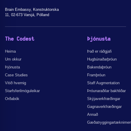
Brain Embassy, Konstruktorska
11, 02-673 Varsjá, Pólland
The Codest
Þjónusta
Heima
Það er ráðgjafi
Um okkur
Hugbúnaðarþróun
Þjónusta
Bakendaþróun
Case Studies
Framþróun
Vitið hvernig
Staff Augmentation
Starfsferilmöguleikar
Þróunaraðilar bakhliðar
Orðabók
Skýjaverkfræðingar
Gagnaverkfræðingar
Annað
Gæðatryggingartæknime