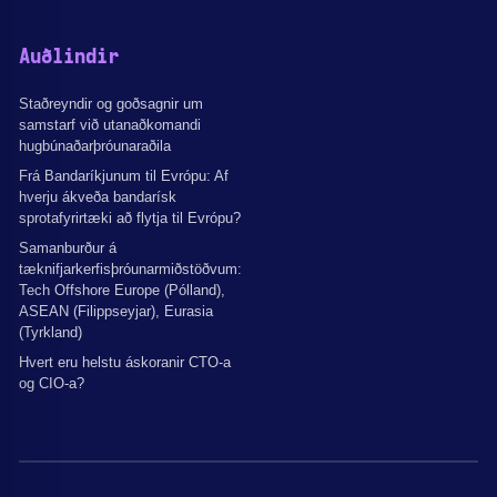
Auðlindir
Staðreyndir og goðsagnir um
samstarf við utanaðkomandi
hugbúnaðarþróunaraðila
Frá Bandaríkjunum til Evrópu: Af
hverju ákveða bandarísk
sprotafyrirtæki að flytja til Evrópu?
Samanburður á
tæknifjarkerfisþróunarmiðstöðvum:
Tech Offshore Europe (Pólland),
ASEAN (Filippseyjar), Eurasia
(Tyrkland)
Hvert eru helstu áskoranir CTO-a
og CIO-a?