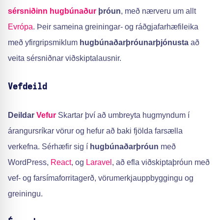
sérsniðinn hugbúnaður
þróun
, með nærveru um allt
Evrópa
. Þeir sameina greiningar- og ráðgjafarhæfileika
með yfirgripsmiklum
hugbúnaðarþróunarþjónusta
að
veita sérsniðnar viðskiptalausnir.
Vefdeild
Deildar
Vefur
Skartar því að umbreyta hugmyndum í
árangursríkar vörur og hefur að baki fjölda farsælla
verkefna. Sérhæfir sig í
hugbúnaðarþróun
með
WordPress,
React
, og
Laravel
, að efla viðskiptaþróun með
vef- og farsímaforritagerð, vörumerkjauppbyggingu og
greiningu.