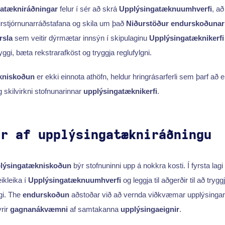
gatækniráðningar
felur í sér að skrá
Upplýsingatæknuumhverfi
, a
urstjórnunarráðstafana og skila um það
Niðurstöður endurskoðunar
rsla
sem veitir dýrmætar innsýn í skipulaginu
Upplýsingatæknikerfi
ryggi, bæta rekstrarafköst og tryggja reglufylgni.
kniskoðun
er ekki einnota athöfn, heldur hringrásarferli sem þarf að e
 skilvirkni stofnunarinnar
upplýsingatæknikerfi
.
ur af upplýsingatækniráðningu
lýsingatækniskoðun
býr stofnuninni upp á nokkra kosti. Í fyrsta lag
ikleika í
Upplýsingatæknuumhverfi
og leggja til aðgerðir til að try
gi. The
endurskoðun
aðstoðar við að vernda viðkvæmar upplýsingar 
yrir
gagnanákvæmni
af samtakanna
upplýsingaeignir
.