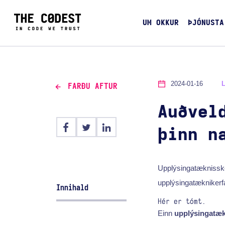
UM OKKUR
ÞJÓNUSTA
2024-01-16
FARÐU AFTUR
Auðvel
þinn n
Upplýsingatæknisskoða
upplýsingatæknikerfa
Innihald
Hér er tómt.
Einn
upplýsingatæ