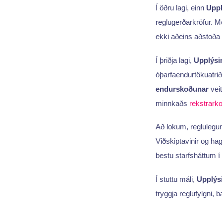
Í öðru lagi, einn
Uppl
reglugerðarkröfur. 
ekki aðeins aðstoða 
Í þriðja lagi,
Upplýsi
óþarfaendurtökuatriði
endurskoðunar
veit
minnkaðs
rekstrark
Að lokum, reglulegu
Viðskiptavinir og hag
bestu starfsháttum 
Í stuttu máli,
Upplýs
tryggja reglufylgni,