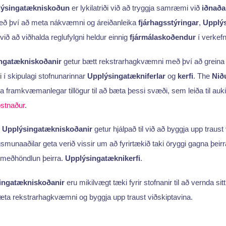
ýsingatækniskoðun
er lykilatriði við að tryggja samræmi við
iðnaða
Með því að meta nákvæmni og áreiðanleika
fjárhagsstýringar
,
Upplý
við að viðhalda reglufylgni heldur einnig
fjármálaskoðendur
í verkef
ngatækniskoðanir
getur bætt rekstrarhagkvæmni með því að greina 
 í skipulagi stofnunarinnar
Upplýsingatækniferlar
og
kerfi
. The
Nið
a framkvæmanlegar tillögur til að bæta þessi svæði, sem leiða til auki
ostnaður
.
r
Upplýsingatækniskoðanir
getur hjálpað til við að byggja upp traust
smunaaðilar geta verið vissir um að fyrirtækið taki öryggi gagna þeirra
í meðhöndlun þeirra.
Upplýsingatæknikerfi
.
ingatækniskoðanir
eru mikilvægt tæki fyrir stofnanir til að vernda sit
 bæta rekstrarhagkvæmni og byggja upp traust viðskiptavina.