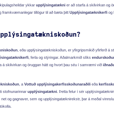
kipulagsheildar ykkar
upplýsingatækni
er að starfa á skilvirkan og ör
framkvæmanlegar tillögur til að bæta þitt
Upplýsingatæknikerfi
og 
upplýsingatækniskoðun?
kniskoðun
, eða upplýsingatækniskoðun, er yfirgripsmikið yfirferð á s
singatæknikerfi
, ferla og stýringar. Aðalmarkmið slíks
endurskoðu
a á skilvirkan og öruggan hátt og hvort þau séu í samræmi við
iðnaða
ækniskoðun
, a
Vottuð upplýsingakerfisskoðunaraðili
eða
kerfissk
ti stofnunarinnar
upplýsingatækni
. Þetta felur í sér upplýsingatækni
net og gagnaver, sem og upplýsingatæknirekstr, þar á meðal vinnslu 
ókolla.