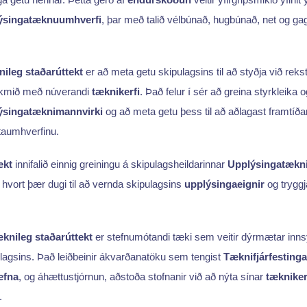
ýsingatæknuumhverfi
, þar með talið vélbúnað, hugbúnað, net og ga
ileg staðarúttekt
er að meta getu skipulagsins til að styðja við reks
kmið með núverandi
tæknikerfi
. Það felur í sér að greina styrkleika o
ýsingatæknimannvirki
og að meta getu þess til að aðlagast framtíð
taumhverfinu.
ekt
innifalið einnig greiningu á skipulagsheildarinnar
Upplýsingatækni
 hvort þær dugi til að vernda skipulagsins
upplýsingaeignir
og tryggj
knileg staðarúttekt
er stefnumótandi tæki sem veitir dýrmætar inns
lagsins. Það leiðbeinir ákvarðanatöku sem tengist
Tæknifjárfestinga
efna
, og áhættustjórnun, aðstoða stofnanir við að nýta sínar
tækniker
.