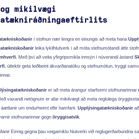
 og mikilvægi
gatækniráðningaeftirlits
atækniskoðanir
í stofnun nær lengra en einungis að meta hana
Uppl
atækniskoðanir
leika lykilhlutverk í að móta stefnumótandi áttir stof
mhverfi
. Með því að veita yfirgripsmikla innsýn í núverandi ástand
Sk
fi
, úttektir geta leiðbeint ákvarðanatöku og stefnumótun, tryggt sa
innar.
lýsingatækniskoðanir
er að meta árangur starfsemi stofnunarinnar
Með vaxandi netógnum er afar mikilvægt að meta reglulega öryggissta
áætlanir um endurheimt eftir hamfarir.
Upplýsingatækniskoðanir
að
 varnir stofnunarinnar gegn
öryggisatvik
.
ðanir
Einnig gegna þau veigamiklu hlutverki við reglugerðarbundna 