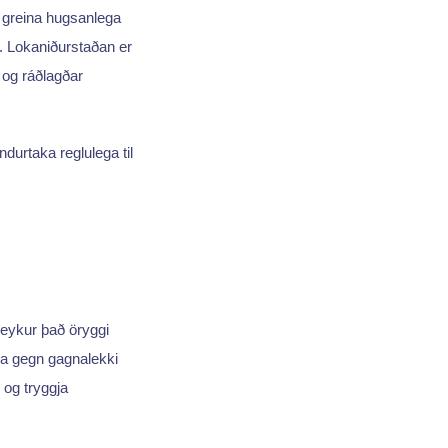
ð greina hugsanlega
. Lokaniðurstaðan er
og ráðlagðar
ndurtaka reglulega til
i eykur það öryggi
ggja gegn gagnalekki
og tryggja