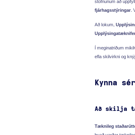
stofnunum að uppfyll
fjárhagsstýringar
. 
Að lokum,
Upplýsin
Upplýsingatæknifer
Í meginatriðum miki
efla skilvirkni og k
Kynna sé
Að skilja t
Tæknileg staðarútt
hvað varðar tæknileg