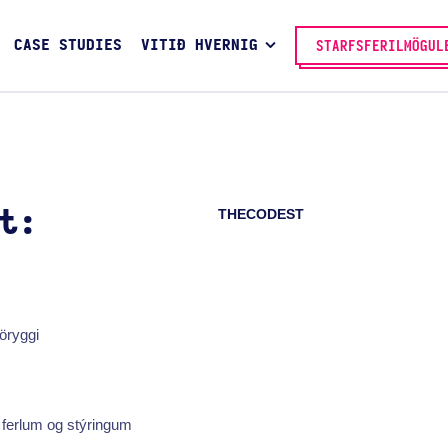
CASE STUDIES
VITIÐ HVERNIG
STARFSFERILMÖGUL
THECODEST
t:
 öryggi
 ferlum og stýringum