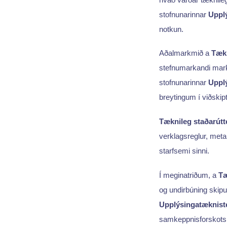
stofnunarinnar
Uppl
notkun.
Aðalmarkmið a
Tækn
stefnumarkandi mar
stofnunarinnar
Uppl
breytingum í viðskip
Tæknileg staðarútt
verklagsreglur, meta
starfsemi sinni.
Í meginatriðum, a
Tæ
og undirbúning skipu
Upplýsingatæknist
samkeppnisforskots