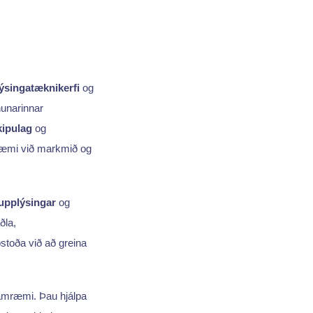
ýsingatæknikerfi
og
nunarinnar
ipulag
og
mræmi við markmið og
upplýsingar
og
ðla,
stoða við að greina
samræmi. Þau hjálpa