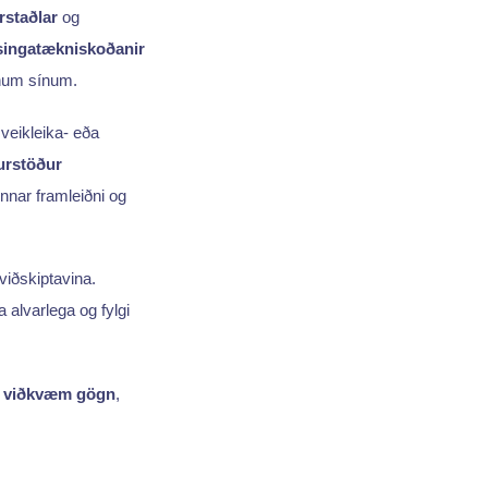
rstaðlar
og
singatækniskoðanir
num sínum.
veikleika- eða
urstöður
nnar framleiðni og
 viðskiptavina.
 alvarlega og fylgi
t
viðkvæm gögn
,