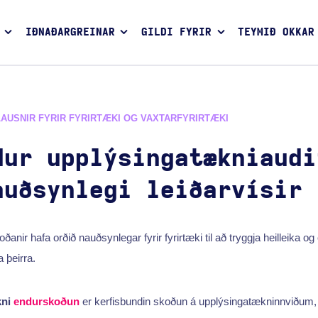
IÐNAÐARGREINAR
GILDI FYRIR
TEYMIÐ OKKAR
LAUSNIR FYRIR FYRIRTÆKI OG VAXTARFYRIRTÆKI
dur upplýsingatækniaudi
auðsynlegi leiðarvísir
nir hafa orðið nauðsynlegar fyrir fyrirtæki til að tryggja heilleika og
 þeirra.
kni
endurskoðun
er kerfisbundin skoðun á upplýsingatækninnviðum,