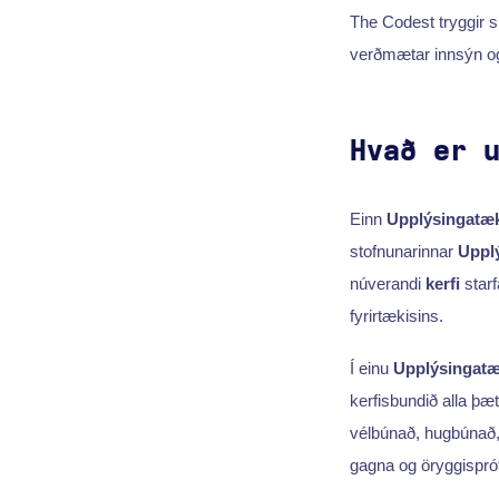
The Codest tryggir s
verðmætar innsýn og 
Hvað er 
Einn
Upplýsingatæ
stofnunarinnar
Upplý
núverandi
kerfi
starf
fyrirtækisins.
Í einu
Upplýsingat
kerfisbundið alla þæt
vélbúnað, hugbúnað, 
gagna og öryggisprót