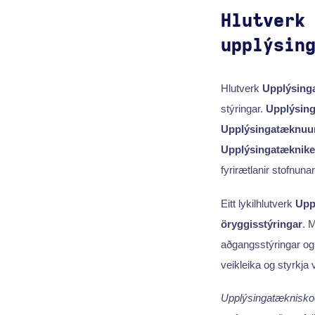
Hlutverk
upplýsin
Hlutverk
Upplýsing
stýringar.
Upplýsing
Upplýsingatæknuu
Upplýsingatækniker
fyrirætlanir stofnunar
Eitt lykilhlutverk
Upp
öryggisstýringar
. 
aðgangsstýringar og 
veikleika og styrkja
Upplýsingatæknisko