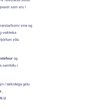
gnaver sem eru í
trarstarfsemi sína og
g veikleika
arþörfum eða
stefnur
og
a samfellu í
ýn í tæknilega getu
r
,
fi
til