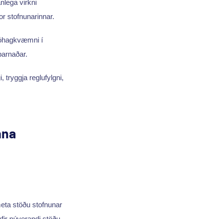
nlega virkni
or stofnunarinnar.
 óhagkvæmni í
parnaðar.
, tryggja reglufylgni,
ana
eta stöðu stofnunar
 yfir núverandi stöðu