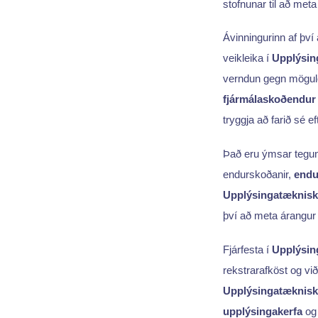
stofnunar til að met
Ávinningurinn af þ
veikleika í
Upplýsin
verndun gegn mög
fjármálaskoðendur
tryggja að farið sé e
Það eru ýmsar tegun
endurskoðanir,
endu
Upplýsingatæknisk
því að meta árangur s
Fjárfesta í
Upplýsin
rekstrarafköst og við
Upplýsingatæknis
upplýsingakerfa
og 