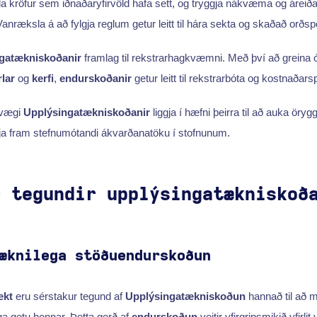
a kröfur sem iðnaðaryfirvöld hafa sett, og tryggja nákvæma og áreiða
Vanræksla á að fylgja reglum getur leitt til hára sekta og skaðað orðsp
gatækniskoðanir
framlag til rekstrarhagkvæmni. Með því að greina
lar
og
kerfi
,
endurskoðanir
getur leitt til rekstrarbóta og kostnaðars
lvægi
Upplýsingatækniskoðanir
liggja í hæfni þeirra til að auka öryggi
nýja fram stefnumótandi ákvarðanatöku í stofnunum.
r tegundir upplýsingatækniskoð
æknilega stöðuendurskoðun
ekt
eru sérstakur tegund af
Upplýsingatækniskoðun
hannað til að m
a getu hennar. Þetta gerð af
endurskoðun
veitir yfirgripsmikið yfirlit