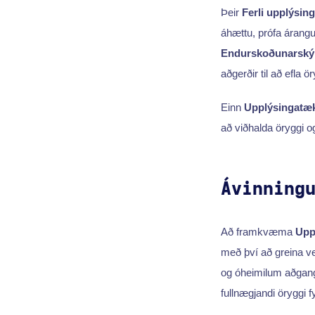
Þeir
Ferli upplýsin
áhættu, prófa árang
Endurskoðunarský
aðgerðir til að efla ö
Einn
Upplýsingatæ
að viðhalda öryggi og
Ávinning
Að framkvæma
Upp
með því að greina ve
og óheimilum aðgan
fullnægjandi öryggi f