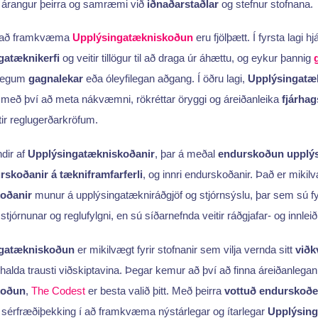
a árangur þeirra og samræmi við
iðnaðarstaðlar
og stefnur stofnana.
ví að framkvæma
Upplýsingatækniskoðun
eru fjölþætt. Í fyrsta lagi h
gatæknikerfi
og veitir tillögur til að draga úr áhættu, og eykur þannig
ulegum
gagnalekar
eða óleyfilegan aðgang. Í öðru lagi,
Upplýsingatæ
með því að meta nákvæmni, rökréttar öryggi og áreiðanleika
fjárhag
ftir reglugerðarkröfum.
dir af
Upplýsingatækniskoðanir
, þar á meðal
endurskoðun upplýs
rskoðanir á tækniframfarferli
, og innri endurskoðanir. Það er mikil
oðanir
munur á upplýsingatækniráðgjöf og stjórnsýslu, þar sem sú fy
tjórnunar og reglufylgni, en sú síðarnefnda veitir ráðgjafar- og innlei
gatækniskoðun
er mikilvægt fyrir stofnanir sem vilja vernda sitt
við
halda trausti viðskiptavina. Þegar kemur að því að finna áreiðanlegan 
koðun
,
The Codest
er besta valið þitt. Með þeirra
vottuð endurskoð
sérfræðiþekking í að framkvæma nýstárlegar og ítarlegar
Upplýsing