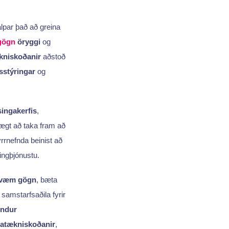
jálpar það að greina
gögn
öryggi
og
kniskoðanir
aðstoð
sstýringar
og
ingakerfis
,
vægt að taka fram að
rrnefnda beinist að
ðingþjónustu.
kvæm gögn
, bæta
samstarfsaðila fyrir
endur
atækniskoðanir
,