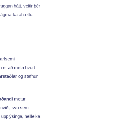
uggan hátt, veitir þér
lágmarka áhættu.
tarfsemi
n
er að meta hvort
rstaðlar
og stefnur
oðandi
metur
nnviði, svo sem
upplýsinga, heilleika