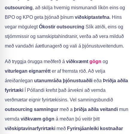
outsourcing
, að skilja hvernig mismunandi líkön eins og
BPO og KPO geta þjónað þínum
viðskiptastefna
. Hins
vegar mögulegt
Ókostir outsourcing
Slík atriði, eins og
stjórnmissir og samskiptahindranir, verða að vera milduð
með vandaðri áætlunagerð og vali á þjónustuveitendum.
Að tryggja örugga meðferð á
viðkvæmt
gögn
og
viturlegan eignarrétt
er af fremsta röð. Að velja
áreiðanlegan
utanumráða þjónustuaðili
eða
Þriðja aðila
fyrirtæki
Í Póllandi krefst það árvekni að vernda
verðmætar eignir fyrirtækisins. Vel samningsbundið
outsourcing samningur
með a
þriðja aðila veitandi
mun
vernda
viðkvæm gögn
á meðan þú veitir þitt
viðskiptavinarfyrirtæki
með
Fyrirsjáanleiki kostnaðar