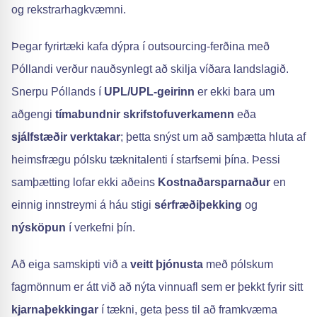
og rekstrarhagkvæmni.
Þegar fyrirtæki kafa dýpra í outsourcing-ferðina með
Póllandi verður nauðsynlegt að skilja víðara landslagið.
Snerpu Póllands í
UPL/UPL-geirinn
er ekki bara um
aðgengi
tímabundnir skrifstofuverkamenn
eða
sjálfstæðir verktakar
; þetta snýst um að samþætta hluta af
heimsfrægu pólsku tæknitalenti í starfsemi þína. Þessi
samþætting lofar ekki aðeins
Kostnaðarsparnaður
en
einnig innstreymi á háu stigi
sérfræðiþekking
og
nýsköpun
í verkefni þín.
Að eiga samskipti við a
veitt þjónusta
með pólskum
fagmönnum er átt við að nýta vinnuafl sem er þekkt fyrir sitt
kjarnaþekkingar
í tækni, geta þess til að framkvæma