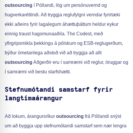
outsourcing
í Póllandi, lög um persónuvernd og
hugverkaréttindi. Að tryggja reglufylgni verndar fyrirtæki
ekki aðeins fyrir lagalegum áhættuþáttum heldur eykur
einnig traust hagsmunaaðila. The Codest, með
yfirgripsmikla þekkingu á pólskum og ESB-reglugerðum,
býður ómetanlega aðstoð við að tryggja að allt
outsourcing
Aðgerðir eru í samræmi við reglur, öruggar og
í samræmi við bestu starfshætti.
Stefnumótandi samstarf fyrir
langtímaárangur
Að lokum, árangursríkur
outsourcing
frá Póllandi snýst
um að byggja upp stefnumótandi samstarf sem nær lengra