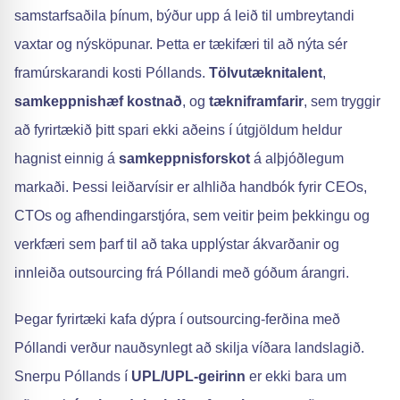
samstarfsaðila þínum, býður upp á leið til umbreytandi
vaxtar og nýsköpunar. Þetta er tækifæri til að nýta sér
framúrskarandi kosti Póllands.
Tölvutæknitalent
,
samkeppnishæf kostnað
, og
tækniframfarir
, sem tryggir
að fyrirtækið þitt spari ekki aðeins í útgjöldum heldur
hagnist einnig á
samkeppnisforskot
á alþjóðlegum
markaði. Þessi leiðarvísir er alhliða handbók fyrir CEOs,
CTOs og afhendingarstjóra, sem veitir þeim þekkingu og
verkfæri sem þarf til að taka upplýstar ákvarðanir og
innleiða outsourcing frá Póllandi með góðum árangri.
Þegar fyrirtæki kafa dýpra í outsourcing-ferðina með
Póllandi verður nauðsynlegt að skilja víðara landslagið.
Snerpu Póllands í
UPL/UPL-geirinn
er ekki bara um