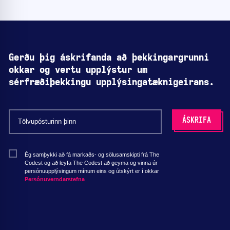
Gerðu þig áskrifanda að þekkingargrunni
okkar og vertu upplýstur um
sérfræðiþekkingu upplýsingatæknigeirans.
Ég samþykki að fá markaðs- og sölusamskipti frá The
Codest og að leyfa The Codest að geyma og vinna úr
persónuupplýsingum mínum eins og útskýrt er í okkar
Persónuverndarstefna