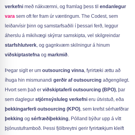
verkefni
með nákvæmni, og framlag þess til
endanlegur
vara
sem oft fer fram úr væntingum. The Codest, sem
leiðarvísir þinn og samstarfsaðili í þessari ferð, leggur
áherslu á mikilvægi skýrrar samskipta, vel skilgreindar
starfshlutverk
, og gagnkvæm skilningur á hinum
viðskiptastefna
og
markmið
.
Þegar siglt er um
outsourcing vinna
, fyrirtæki ættu að
íhuga hin mismunandi
gerðir af outsourcing
aðgengilegt.
Hvort sem það er
viðskiptaferli outsourcing (BPO)
, þar
sem daglegur
stjórnsýsluleg verkefni
eru útvistuð, eða
þekkingarferli outsourcing (KPO)
, sem krefst sérhæfðrar
þekking
og
sérfræðiþekking
, Pólland býður upp á vítt
þjónustuframboð. Þessi fjölbreytni gerir fyrirtækjum kleift