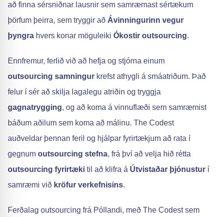
að finna sérsniðnar lausnir sem samræmast sértækum
þörfum þeirra, sem tryggir að
Ávinningurinn vegur
þyngra
hvers konar möguleiki
Ókostir outsourcing
.
Ennfremur, ferlið við að hefja og stjórna einum
outsourcing samningur
krefst athygli á smáatriðum. Það
felur í sér að skilja lagalegu atriðin og tryggja
gagnatrygging
, og að koma á vinnuflæði sem samræmist
báðum aðilum sem koma að málinu. The Codest
auðveldar þennan feril og hjálpar fyrirtækjum að rata í
gegnum
outsourcing stefna
, frá því að velja hið rétta
outsourcing fyrirtæki
til að klifra á
Útvistaðar þjónustur
í
samræmi við
kröfur verkefnisins
.
Ferðalag outsourcing frá Póllandi, með The Codest sem