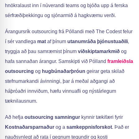
hnökralaust inn í núverandi teams og bjóða upp á ferska
sérfræðiþekkingu og sjónarmið á hagkvæmu verði.
Árangursrík outsourcing frá Póllandi með The Codest felur
í sér vandlega
mat
af þínum
utanumráða þjónustuaðili
,
tryggja að þau samræmist þínum
viðskiptamarkmið
og
hafa sannaðan árangur. Samskipti við Pólland
framleiðsla
outsourcing
og
hugbúnaðarþróun
geirar geta skilað
stefnumarkandi ávinningi, þar á meðal aðgangi að
háþróaðri innviðum, hæfu vinnuafli og nýstárlegum
tæknilausnum.
Að hefja
outsourcing samningur
kynnir tækifæri fyrir
Kostnaðarsparnaður
og a
samkeppnisforskot
. Það er
nauðsynlegt að rata í gegnum tegundir og kosti