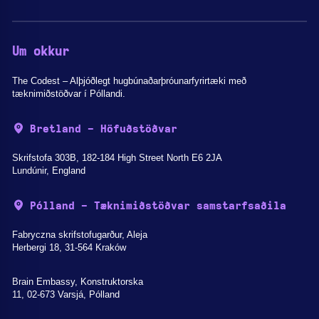
Um okkur
The Codest – Alþjóðlegt hugbúnaðarþróunarfyrirtæki með
tæknimiðstöðvar í Póllandi.
Bretland - Höfuðstöðvar
Skrifstofa 303B, 182-184 High Street North E6 2JA
Lundúnir, England
Pólland - Tæknimiðstöðvar samstarfsaðila
Fabryczna skrifstofugarður, Aleja
Herbergi 18, 31-564 Kraków
Brain Embassy, Konstruktorska
11, 02-673 Varsjá, Pólland