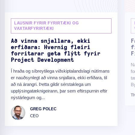
LAUSNIR FYRIR FYRIRTÆKI OG
VAXTARFYRIRTÆKI
Að vinna snjallara, ekki
F
erfiðara: Hvernig fleiri
f
forritarar geta flýtt fyrir
F
Project Development
Ná
Í hraða og síbreytilega viðskiptalandslagi nútímans
fo
er nauðsynlegt að vinna snjallara, ekki erfiðara, til
tæ
að ná árangri. Þetta gildir sérstaklega um
By
upplýsingatæknigeirann, þar sem eftirspurnin eftir
T
nýstárlegum og...
GREG POLEC
CEO