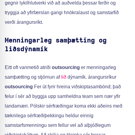
gegnir lykilhlutverki við að auðvelda þessar ferðir og
tryggja að yfirfærslan gangi hnökralaust og samstarfið
verði árangursríkt.
Menningarleg samþætting og
liðsdýnamík
Eitt oft vanmetið atriði
outsourcing
er menningarleg
samþætting og stjórnun af
lið
dýnamík. árangursríkur
outsourcing
Fer út fyrir hreina viðskiptasambönd; það
felur í sér að byggja upp samheldna team sem nær yfir
landamæri. Pólskir sérfræðingar koma ekki aðeins með
tæknilega sérfræðiþekkingu heldur einnig
samstarfsmenningu sem fellur vel að alþjóðlegum
viðskiptaháttum. Að skilja og tileinka sér þessar