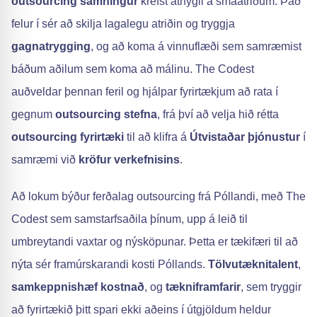
outsourcing samningur
krefst athygli á smáatriðum. Það
felur í sér að skilja lagalegu atriðin og tryggja
gagnatrygging
, og að koma á vinnuflæði sem samræmist
báðum aðilum sem koma að málinu. The Codest
auðveldar þennan feril og hjálpar fyrirtækjum að rata í
gegnum
outsourcing stefna
, frá því að velja hið rétta
outsourcing fyrirtæki
til að klifra á
Útvistaðar þjónustur
í
samræmi við
kröfur verkefnisins
.
Að lokum býður ferðalag outsourcing frá Póllandi, með The
Codest sem samstarfsaðila þínum, upp á leið til
umbreytandi vaxtar og nýsköpunar. Þetta er tækifæri til að
nýta sér framúrskarandi kosti Póllands.
Tölvutæknitalent
,
samkeppnishæf kostnað
, og
tækniframfarir
, sem tryggir
að fyrirtækið þitt spari ekki aðeins í útgjöldum heldur