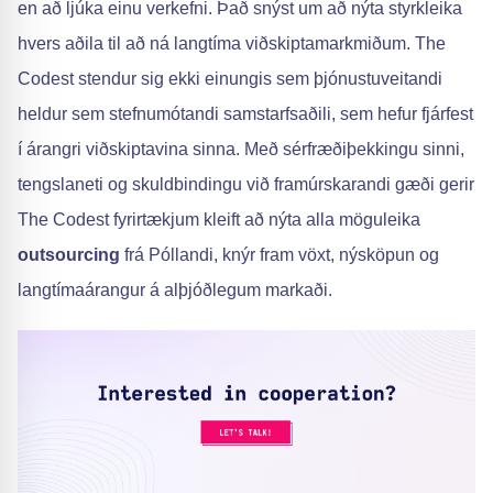
en að ljúka einu verkefni. Það snýst um að nýta styrkleika
hvers aðila til að ná langtíma viðskiptamarkmiðum. The
Codest stendur sig ekki einungis sem þjónustuveitandi
heldur sem stefnumótandi samstarfsaðili, sem hefur fjárfest
í árangri viðskiptavina sinna. Með sérfræðiþekkingu sinni,
tengslaneti og skuldbindingu við framúrskarandi gæði gerir
The Codest fyrirtækjum kleift að nýta alla möguleika
outsourcing
frá Póllandi, knýr fram vöxt, nýsköpun og
langtímaárangur á alþjóðlegum markaði.