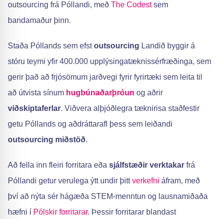
outsourcing frá Póllandi, með
The Codest
sem
bandamaður þinn.
Staða Póllands sem efst
outsourcing
Landið byggir á
stóru teymi yfir 400.000 upplýsingatæknissérfræðinga, sem
gerir það að frjósömum jarðvegi fyrir fyrirtæki sem leita til
að útvista sínum
hugbúnaðarþróun
og aðrir
viðskiptaferlar
. Viðvera alþjóðlegra tæknirisa staðfestir
getu Póllands og aðdráttarafl þess sem leiðandi
outsourcing miðstöð
.
Að fella inn fleiri forritara eða
sjálfstæðir verktakar
frá
Póllandi getur verulega ýtt undir þitt
verkefni
áfram, með
því að nýta sér hágæða STEM-menntun og lausnamiðaða
hæfni í
Pólskir forritarar
. Þessir forritarar blandast