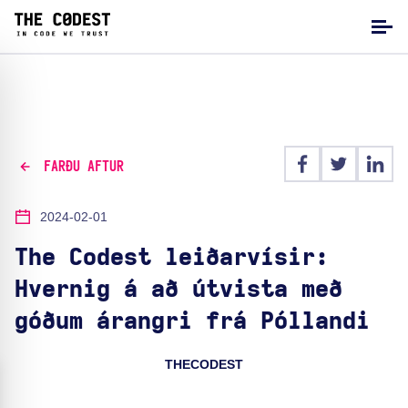
FARÐU AFTUR
2024-02-01
The Codest leiðarvísir:
Hvernig á að útvista með
góðum árangri frá Póllandi
THECODEST