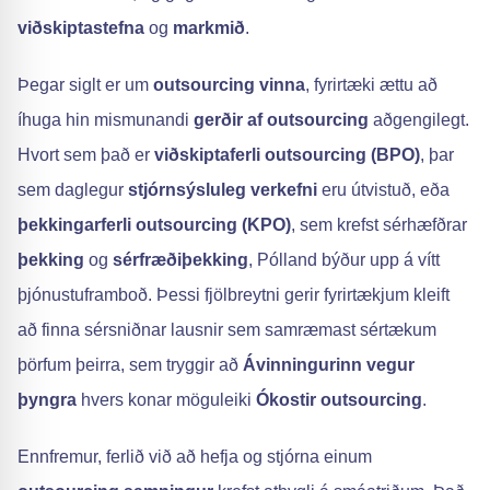
viðskiptastefna
og
markmið
.
Þegar siglt er um
outsourcing vinna
, fyrirtæki ættu að
íhuga hin mismunandi
gerðir af outsourcing
aðgengilegt.
Hvort sem það er
viðskiptaferli outsourcing (BPO)
, þar
sem daglegur
stjórnsýsluleg verkefni
eru útvistuð, eða
þekkingarferli outsourcing (KPO)
, sem krefst sérhæfðrar
þekking
og
sérfræðiþekking
, Pólland býður upp á vítt
þjónustuframboð. Þessi fjölbreytni gerir fyrirtækjum kleift
að finna sérsniðnar lausnir sem samræmast sértækum
þörfum þeirra, sem tryggir að
Ávinningurinn vegur
þyngra
hvers konar möguleiki
Ókostir outsourcing
.
Ennfremur, ferlið við að hefja og stjórna einum