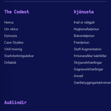
The Codest
Þjónusta
Heima
Það er ráðgjafi
Um okkur
Hugbúnaðarþróun
Þjónusta
Bakendaþróun
Case Studies
Framþróun
Vitið hvernig
Staff Augmentation
Starfsferilmöguleikar
Þróunaraðilar bakhliðar
Orðabók
Skýjaverkfræðingar
Gagnaverkfræðingar
Annað
Gæðatryggingartæknime
Auðlindir