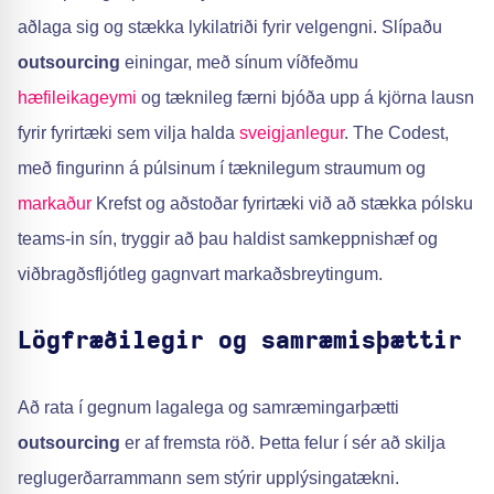
aðlaga sig og stækka lykilatriði fyrir velgengni. Slípaðu
outsourcing
einingar, með sínum víðfeðmu
hæfileikageymi
og tæknileg færni bjóða upp á kjörna lausn
fyrir fyrirtæki sem vilja halda
sveigjanlegur
. The Codest,
með fingurinn á púlsinum í tæknilegum straumum og
markaður
Krefst og aðstoðar fyrirtæki við að stækka pólsku
teams-in sín, tryggir að þau haldist samkeppnishæf og
viðbragðsfljótleg gagnvart markaðsbreytingum.
Lögfræðilegir og samræmisþættir
Að rata í gegnum lagalega og samræmingarþætti
outsourcing
er af fremsta röð. Þetta felur í sér að skilja
reglugerðarrammann sem stýrir upplýsingatækni.