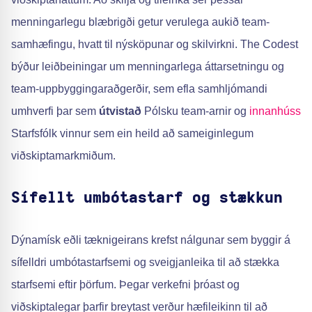
menningarlegu blæbrigði getur verulega aukið team-
samhæfingu, hvatt til nýsköpunar og skilvirkni. The Codest
býður leiðbeiningar um menningarlega áttarsetningu og
team-uppbyggingaraðgerðir, sem efla samhljómandi
umhverfi þar sem
útvistað
Pólsku team-arnir og
innanhúss
Starfsfólk vinnur sem ein heild að sameiginlegum
viðskiptamarkmiðum.
Sífellt umbótastarf og stækkun
Dýnamísk eðli tæknigeirans krefst nálgunar sem byggir á
sífelldri umbótastarfsemi og sveigjanleika til að stækka
starfsemi eftir þörfum. Þegar verkefni þróast og
viðskiptalegar þarfir breytast verður hæfileikinn til að