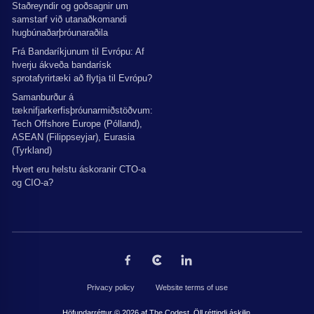
Staðreyndir og goðsagnir um
samstarf við utanaðkomandi
hugbúnaðarþróunaraðila
Frá Bandaríkjunum til Evrópu: Af
hverju ákveða bandarísk
sprotafyrirtæki að flytja til Evrópu?
Samanburður á
tæknifjarkerfisþróunarmiðstöðvum:
Tech Offshore Europe (Pólland),
ASEAN (Filippseyjar), Eurasia
(Tyrkland)
Hvert eru helstu áskoranir CTO-a
og CIO-a?
Privacy policy
Website terms of use
Höfundarréttur © 2026 af The Codest. Öll réttindi áskilin.