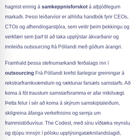
hagnist einnig á
samkeppnisforskot
á alþjóðlegum
markaði. Þessi leiðarvísir er alhliða handbók fyrir CEOs,
CTOs og afhendingarstjóra, sem veitir þeim þekkingu og
verkfæri sem þarf til að taka upplýstar ákvarðanir og
innleiða outsourcing frá Póllandi með góðum árangri.
Framhald þessa stefnumarkandi ferðalags inn í
outsourcing
Frá Póllandi krefst ítarlegrar greiningar á
rekstrarframkvæmdum og ræktunar farsæls samstarfs. Að
koma á fót traustum samstarfsramma er afar mikilvægt.
Þetta felur í sér að koma á skýrum samskiptaleiðum,
skilgreina áfanga verkefnisins og semja um
frammistöðuvísur. The Codest, með sínu víðtæka reynslu
og djúpu innsýn í pólsku upplýsingatæknilandslagið,