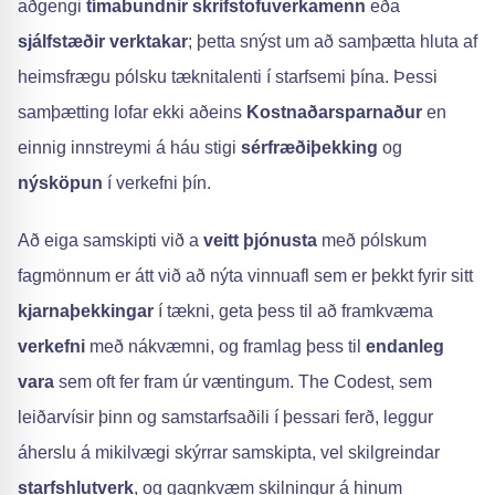
aðgengi
tímabundnir skrifstofuverkamenn
eða
sjálfstæðir verktakar
; þetta snýst um að samþætta hluta af
heimsfrægu pólsku tæknitalenti í starfsemi þína. Þessi
samþætting lofar ekki aðeins
Kostnaðarsparnaður
en
einnig innstreymi á háu stigi
sérfræðiþekking
og
nýsköpun
í verkefni þín.
Að eiga samskipti við a
veitt þjónusta
með pólskum
fagmönnum er átt við að nýta vinnuafl sem er þekkt fyrir sitt
kjarnaþekkingar
í tækni, geta þess til að framkvæma
verkefni
með nákvæmni, og framlag þess til
endanleg
vara
sem oft fer fram úr væntingum. The Codest, sem
leiðarvísir þinn og samstarfsaðili í þessari ferð, leggur
áherslu á mikilvægi skýrrar samskipta, vel skilgreindar
starfshlutverk
, og gagnkvæm skilningur á hinum