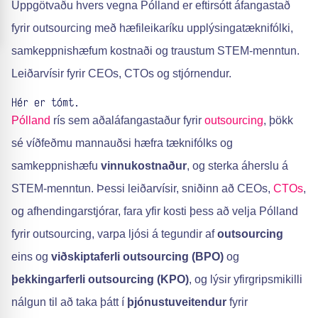
Uppgötvaðu hvers vegna Pólland er eftirsótt áfangastað
fyrir outsourcing með hæfileikaríku upplýsingatæknifólki,
samkeppnishæfum kostnaði og traustum STEM-menntun.
Leiðarvísir fyrir CEOs, CTOs og stjórnendur.
Hér er tómt.
Pólland
rís sem aðaláfangastaður fyrir
outsourcing
, þökk
sé víðfeðmu mannauðsi hæfra tæknifólks og
samkeppnishæfu
vinnukostnaður
, og sterka áherslu á
STEM-menntun. Þessi leiðarvísir, sniðinn að CEOs,
CTOs
,
og afhendingarstjórar, fara yfir kosti þess að velja Pólland
fyrir outsourcing, varpa ljósi á tegundir af
outsourcing
eins og
viðskiptaferli outsourcing (BPO)
og
þekkingarferli outsourcing (KPO)
, og lýsir yfirgripsmikilli
nálgun til að taka þátt í
þjónustuveitendur
fyrir