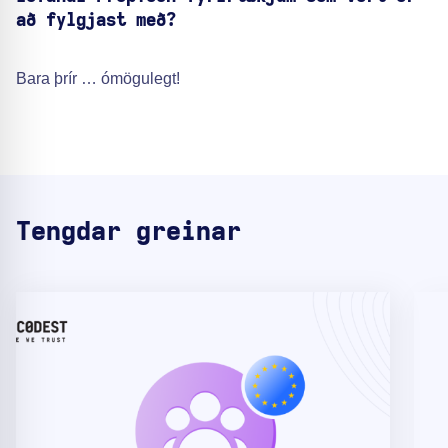
að fylgjast með?
Bara þrír … ómögulegt!
Tengdar greinar