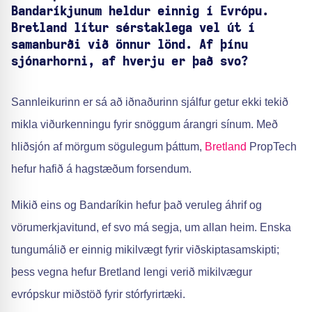
Bandaríkjunum heldur einnig í Evrópu.
Bretland lítur sérstaklega vel út í
samanburði við önnur lönd. Af þínu
sjónarhorni, af hverju er það svo?
Sannleikurinn er sá að iðnaðurinn sjálfur getur ekki tekið
mikla viðurkenningu fyrir snöggum árangri sínum. Með
hliðsjón af mörgum sögulegum þáttum,
Bretland
PropTech
hefur hafið á hagstæðum forsendum.
Mikið eins og Bandaríkin hefur það veruleg áhrif og
vörumerkjavitund, ef svo má segja, um allan heim. Enska
tungumálið er einnig mikilvægt fyrir viðskiptasamskipti;
þess vegna hefur Bretland lengi verið mikilvægur
evrópskur miðstöð fyrir stórfyrirtæki.