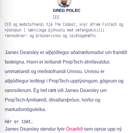
GREG POLEC
CEO
CEO og meðstofnandi hjá The Codest; knýr áfram FinTech og
nýsköpun í tæknilega þjónustu með umfangsmikilli
rannsóknar- og þróunarvinnu og leiðtogahæfni.
James Dearsley er alþjóðlegur aðalræðumaður um framtíð
fasteigna. Hann er leiðandi PropTech-áhrifavaldur,
ummælandi og meðstofnandi Unissu. Unissu er
alþjóðlegur leiðtogi í PropTech-upplýsingum, gögnum og
rannsóknum. Ég hef rætt við James Dearsley um
PropTech-fyrirbærið, iðnaðarsþróun, horfur og
markaðsmöguleika.
Hér er tómt.
James Dearsley stendur fyrir
Ónæðið
sem opnar upp ný