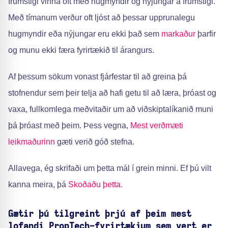
frumstigi vinna oft með hugmyndir og nýjungar á frumstigi.
Með tímanum verður oft ljóst að þessar upprunalegu
hugmyndir eða nýjungar eru ekki það sem
markaður
þarfir
og munu ekki færa fyrirtækið til árangurs.
Af þessum sökum vonast fjárfestar til að greina þá
stofnendur sem þeir telja að hafi getu til að læra, þróast og
vaxa, fullkomlega meðvitaðir um að viðskiptalíkanið muni
þá þróast með þeim. Þess vegna,
Mest verðmæti
leikmaðurinn
gæti verið góð stefna.
Allavega, ég skrifaði um þetta mál í grein minni. Ef þú vilt
kanna meira, þá
Skoðaðu þetta.
Gætir þú tilgreint þrjú af þeim mest
lofandi PropTech-fyrirtækjum sem vert er