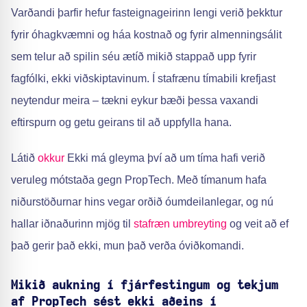
Varðandi þarfir hefur fasteignageirinn lengi verið þekktur
fyrir óhagkvæmni og háa kostnað og fyrir almenningsálit
sem telur að spilin séu ætíð mikið stappað upp fyrir
fagfólki, ekki viðskiptavinum. Í stafrænu tímabili krefjast
neytendur meira – tækni eykur bæði þessa vaxandi
eftirspurn og getu geirans til að uppfylla hana.
Látið
okkur
Ekki má gleyma því að um tíma hafi verið
veruleg mótstaða gegn PropTech. Með tímanum hafa
niðurstöðurnar hins vegar orðið óumdeilanlegar, og nú
hallar iðnaðurinn mjög til
stafræn umbreyting
og veit að ef
það gerir það ekki, mun það verða óviðkomandi.
Mikið aukning í fjárfestingum og tekjum
af PropTech sést ekki aðeins í