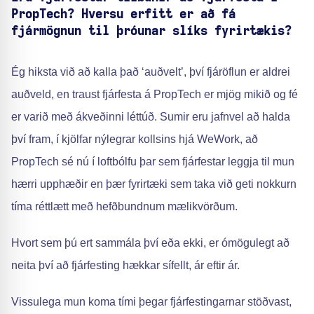
PropTech? Hversu erfitt er að fá
fjármögnun til þróunar slíks fyrirtækis?
Ég hiksta við að kalla það ‘auðvelt’, því fjáröflun er aldrei
auðveld, en traust fjárfesta á PropTech er mjög mikið og fé
er varið með ákveðinni léttúð. Sumir eru jafnvel að halda
því fram, í kjölfar nýlegrar kollsins hjá WeWork, að
PropTech sé nú í loftbólfu þar sem fjárfestar leggja til mun
hærri upphæðir en þær fyrirtæki sem taka við geti nokkurn
tíma réttlætt með hefðbundnum mælikvörðum.
Hvort sem þú ert sammála því eða ekki, er ómögulegt að
neita því að fjárfesting hækkar sífellt, ár eftir ár.
Vissulega mun koma tími þegar fjárfestingarnar stöðvast,