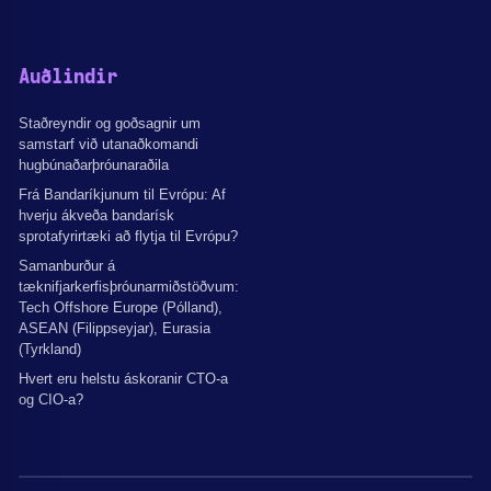
Auðlindir
Staðreyndir og goðsagnir um
samstarf við utanaðkomandi
hugbúnaðarþróunaraðila
Frá Bandaríkjunum til Evrópu: Af
hverju ákveða bandarísk
sprotafyrirtæki að flytja til Evrópu?
Samanburður á
tæknifjarkerfisþróunarmiðstöðvum:
Tech Offshore Europe (Pólland),
ASEAN (Filippseyjar), Eurasia
(Tyrkland)
Hvert eru helstu áskoranir CTO-a
og CIO-a?