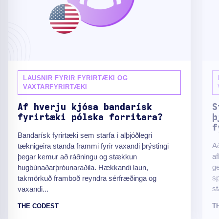
LAUSNIR FYRIR FYRIRTÆKI OG
VAXTARFYRIRTÆKI
Af hverju kjósa bandarísk
S
fyrirtæki pólska forritara?
þ
f
Bandarísk fyrirtæki sem starfa í alþjóðlegri
Að
tæknigeira standa frammi fyrir vaxandi þrýstingi
af
þegar kemur að ráðningu og stækkun
ge
hugbúnaðarþróunaraðila. Hækkandi laun,
sp
takmörkuð framboð reyndra sérfræðinga og
st
vaxandi...
T
THE CODEST