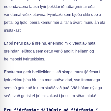
notendavæna lausn fyrir þekktar iðnaðargreinar eða
vandamál viðskiptavina. Fyrirtæki sem bjóða ekki upp á
þetta, og fjöldi þeirra kemur mér alltaf á óvart, munu án efa
mistakast.
Ef þú hefur það á hreinu, er einnig mikilvægt að hafa
greindan leiðtoga sem getur verið andlit, heilann og
heimspeki fyrirtækisins.
Ennfremur gerir hæfileikinn til að skapa traust fjárfesta í
fyrirtækinu þínu hlutina mun auðveldari, svo framarlega
sem þú getur að lokum staðið við það. Við höfum nýlega
séð hvað gerist ef þú mistakast í þessum síðari hluta!
Eru fjárfestar tilbúnir að fjárfesta í