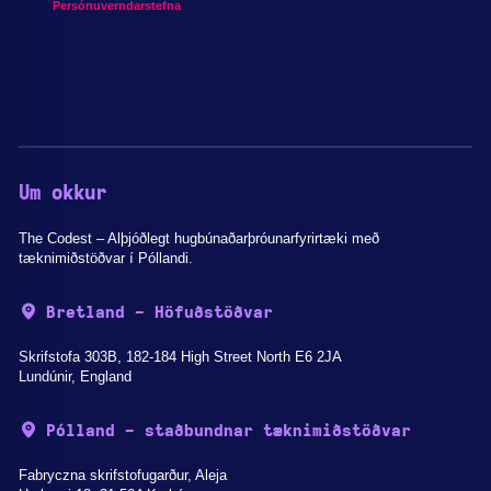
Persónuverndarstefna
Um okkur
The Codest – Alþjóðlegt hugbúnaðarþróunarfyrirtæki með
tæknimiðstöðvar í Póllandi.
Bretland - Höfuðstöðvar
Skrifstofa 303B, 182-184 High Street North E6 2JA
Lundúnir, England
Pólland - staðbundnar tæknimiðstöðvar
Fabryczna skrifstofugarður, Aleja