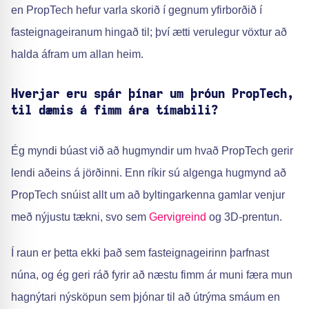
en PropTech hefur varla skorið í gegnum yfirborðið í
fasteignageiranum hingað til; því ætti verulegur vöxtur að
halda áfram um allan heim.
Hverjar eru spár þínar um þróun PropTech,
til dæmis á fimm ára tímabili?
Ég myndi búast við að hugmyndir um hvað PropTech gerir
lendi aðeins á jörðinni. Enn ríkir sú algenga hugmynd að
PropTech snúist allt um að byltingarkenna gamlar venjur
með nýjustu tækni, svo sem
Gervigreind
og 3D-prentun.
Í raun er þetta ekki það sem fasteignageirinn þarfnast
núna, og ég geri ráð fyrir að næstu fimm ár muni færa mun
hagnýtari nýsköpun sem þjónar til að útrýma smáum en