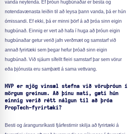
vanda neytenda. Ef þróun hugbúnaðar er besta og
notendavænasta leiðin til að leysa þann vanda, þá er hún
ómissandi. Ef ekki, þá er minni þörf á að þróa sinn eigin
hugbúnað. Einnig er vert að hafa í huga að þróun eigin
hugbúnaðar getur verið jafn verðmæt og samstarf við
annað fyrirtæki sem þegar hefur þróað sinn eigin
hugbúnað. Við sjáum sífellt fleiri samstarf þar sem vörur
eða þjónusta eru samþætt á sama vettvang.
MVP er mjög vinsæl stefna við vöruþróun í
mörgum greinum. Að þínu mati, gæti hún
einnig verið rétt nálgun til að þróa
PropTech-fyrirtæki?
Besti og árangursríkasti fjárfestirnir skilja að fyrirtæki á