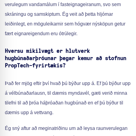
verulegum vandamálum í fasteignageiranum, svo sem
skráningu og samskiptum. Ég veit að þetta hljómar
leiðinlegt, en möguleikarnir sem hógvær nýsköpun getur
fært eignareigendum eru ótrúlegir.
Hversu mikilvægt er hlutverk
hugbúnaðarþróunar þegar kemur að stofnun
PropTech-fyrirtækis?
Það fer mjög eftir því hvað þú býður upp á. Ef þú býður upp
á vélbúnaðarlausn, til dæmis myndavél, gæti verið minna
tilefni til að þróa háþróaðan hugbúnað en ef þú býður til
dæmis upp á vettvang.
Ég sný aftur að meginatriðinu um að leysa raunverulegan