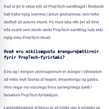
Það er þó til okkar lofs að PropTech-samfélagið í Bretlandi
hafi hafist mjög snemma í þróun greinarinnar, sem hefur
stuðlað að aukinni vitund. Þú munt taka eftir því að lönd
eða svæði sem skortir sterkt PropTech-samfélag hafa ekki
mjög virka PropTech-iðnað.
Hvað eru mikilvægustu árangursþættirnir
fyrir PropTech-fyrirtæki?
Eins og í mörgum atvinnugreinum er árangur í viðskiptum
að miklu leyti blanda af heppni, tímasetningu og galdra.
Hins vegar má vissulega finna sameiginlega þætti í
farsælum PropTech-fyrirtækjum.
Langmikilvægast af þessu er að bjóða upp á einfalda og