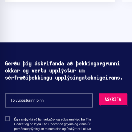
Gerðu þig áskrifanda að þekkingargrunni
okkar og vertu upplýstur um
sérfræðiþekkingu upplýsingatæknigeirans.
Ég samþykki að fá markaðs- og sölusamskipti frá The
Codest og að leyfa The Codest að geyma og vinna úr
persónuupplýsingum mínum eins og útskýrt er í okkar