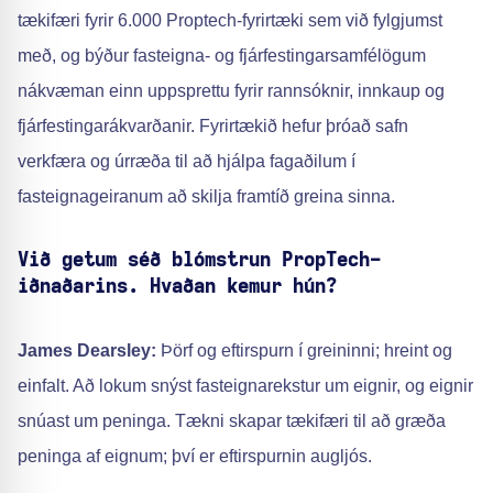
tækifæri fyrir 6.000 Proptech-fyrirtæki sem við fylgjumst
með, og býður fasteigna- og fjárfestingarsamfélögum
nákvæman einn uppsprettu fyrir rannsóknir, innkaup og
fjárfestingarákvarðanir. Fyrirtækið hefur þróað safn
verkfæra og úrræða til að hjálpa fagaðilum í
fasteignageiranum að skilja framtíð greina sinna.
Við getum séð blómstrun PropTech-
iðnaðarins. Hvaðan kemur hún?
James Dearsley:
Þörf og eftirspurn í greininni; hreint og
einfalt. Að lokum snýst fasteignarekstur um eignir, og eignir
snúast um peninga. Tækni skapar tækifæri til að græða
peninga af eignum; því er eftirspurnin augljós.