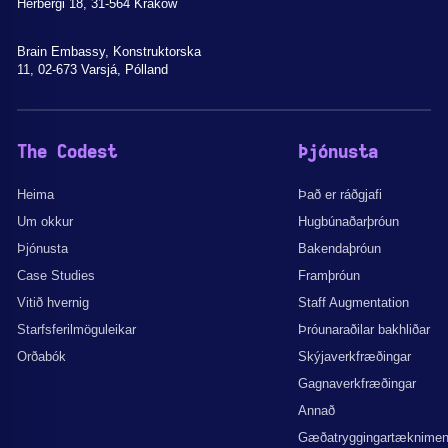
Herbergi 18, 31-564 Kraków
Brain Embassy, Konstruktorska
11, 02-673 Varsjá, Pólland
The Codest
Þjónusta
Heima
Það er ráðgjafi
Um okkur
Hugbúnaðarþróun
Þjónusta
Bakendaþróun
Case Studies
Framþróun
Vitið hvernig
Staff Augmentation
Starfsferilmöguleikar
Þróunaraðilar bakhliðar
Orðabók
Skýjaverkfræðingar
Gagnaverkfræðingar
Annað
Gæðatryggingartæknime