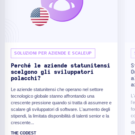
SOLUZIONI PER AZIENDE E SCALEUP
Perché le aziende statunitensi
S
scelgono gli sviluppatori
O
polacchi?
a
a
Le aziende statunitensi che operano nel settore
L'
tecnologico globale stanno affrontando una
l'
crescente pressione quando si tratta di assumere e
fo
scalare gli sviluppatori di software. L'aumento degli
co
stipendi, la limitata disponibilità di talenti senior e la
di
crescente...
T
THE CODEST