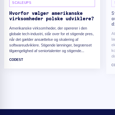
SCALEUPS
Hvorfor vælger amerikanske
S
virksomheder polske udviklere?
o
d
Amerikanske virksomheder, der opererer i den
At
globale tech-industri, står over for et stigende pres,
la
når det gælder ansættelse og skalering af
ek
softwareudviklere. Stigende lønninger, begrænset
ko
tilgængelighed af seniortalenter og stigende...
di
CODEST
C