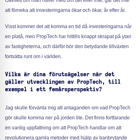
Oavsett om man håller med om det eller inte, går det inte
att förneka att investeringarna ökar och ökar, år efter år.
Visst kommer det att komma en tid då investeringarna når
en platå, men PropTech har hittills knappt skrapat på ytan
av fastigheterna, och därför bör den betydande tillväxten
fortsätta runt om i världen.
Vilka är dina förutsägelser när det
gäller utvecklingen av PropTech, till
exempel i ett femårsperspektiv?
Jag skulle förvänta mig att antaganden om vad PropTech
gör skulle komma ner på jorden lite. Det finns fortfarande
en vanlig uppfattning om att PropTech handlar om att
revolutionera gamla metoder med hjälp av banbrytande