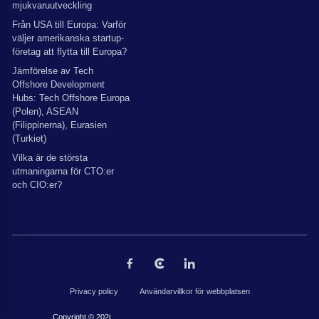
mjukvaruutveckling
Från USA till Europa: Varför
väljer amerikanska startup-
företag att flytta till Europa?
Jämförelse av Tech
Offshore Development
Hubs: Tech Offshore Europa
(Polen), ASEAN
(Filippinerna), Eurasien
(Turkiet)
Vilka är de största
utmaningarna för CTO:er
och CIO:er?
Privacy policy
Användarvillkor för webbplatsen
Copyright © 2026 av The Codest. Alla rättigheter reserverade.