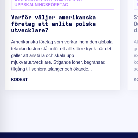
UPPSKALNINGSFÖRETAG
Varför väljer amerikanska
S
företag att anlita polska
O
utvecklare?
d
Amerikanska företag som verkar inom den globala
At
teknikindustrin står inför ett allt större tryck när det
ge
gäller att anställa och skala upp
ex
mjukvaruutvecklare. Stigande löner, begränsad
ko
tillgång till seniora talanger och ökande...
so
KODEST
K