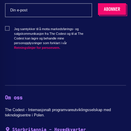
Jeg samtykker til å motta markedsførings- og
salgskommunikasjon fra The Codest og til at The
Codest kan lagre og behandle mine
personopplysninger som forklart i vår
Retningslinjer for personvern.
Om oss
The Codest - Internasjonalt programvareutviklingsselskap med
teknologisentre i Polen.
Storbritannia - Hovedkvarter