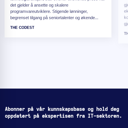
gj
det gjelder å ansette og skalere
ek
programvareutviklere. Stigende lønninger,
ko
begrenset tilgang på seniortalenter og økende...
gj
THE CODEST
T
Abonner på vår kunnskapsbase og hold deg
oppdatert på ekspertisen fra IT-sektoren.