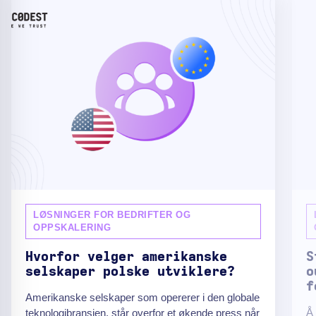
LØSNINGER FOR BEDRIFTER OG
OPPSKALERING
Hvorfor velger amerikanske
S
selskaper polske utviklere?
o
f
Amerikanske selskaper som opererer i den globale
Å
teknologibransjen, står overfor et økende press når