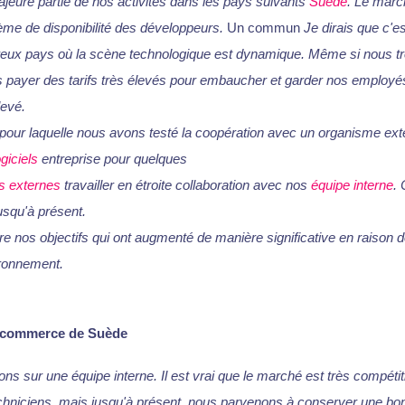
eure partie de nos activités dans les pays suivants
Suède
. Le marc
ème de disponibilité des développeurs.
Un commun
Je dirais que c'e
ux pays où la scène technologique est dynamique. Même si nous tr
s payer des tarifs très élevés pour embaucher et garder nos employés 
levé.
n pour laquelle nous avons testé la coopération avec un organisme exté
giciels
entreprise pour quelques
s externes
travailler en étroite collaboration avec nos
équipe interne
. 
usqu'à présent.
dre nos objectifs qui ont augmenté de manière significative en raison d
ronnement.
E-commerce de Suède
 sur une équipe interne. Il est vrai que le marché est très compétitif 
hniciens, mais jusqu'à présent, nous parvenons à conserver une bo