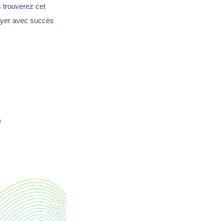
s trouverez cet
loyer avec succès