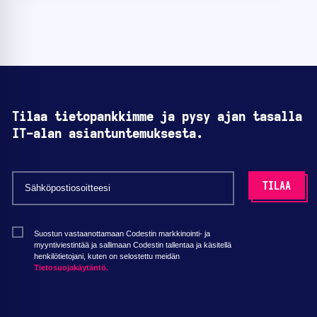
Tilaa tietopankkimme ja pysy ajan tasalla
IT-alan asiantuntemuksesta.
Suostun vastaanottamaan Codestin markkinointi- ja
myyntiviestintää ja sallimaan Codestin tallentaa ja käsitellä
henkilötietojani, kuten on selostettu meidän
Tietosuojakäytäntö.