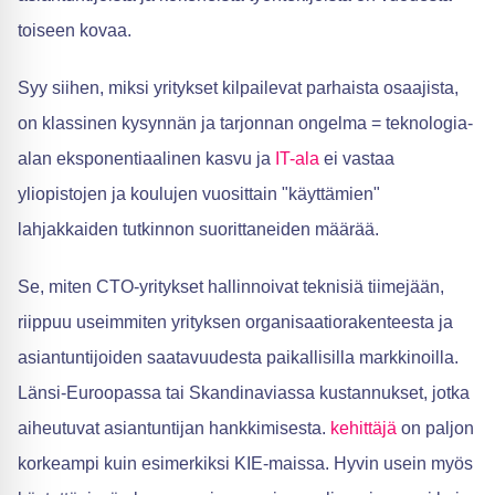
toiseen kovaa.
Syy siihen, miksi yritykset kilpailevat parhaista osaajista,
on klassinen kysynnän ja tarjonnan ongelma = teknologia-
alan eksponentiaalinen kasvu ja
IT-ala
ei vastaa
yliopistojen ja koulujen vuosittain "käyttämien"
lahjakkaiden tutkinnon suorittaneiden määrää.
Se, miten CTO-yritykset hallinnoivat teknisiä tiimejään,
riippuu useimmiten yrityksen organisaatiorakenteesta ja
asiantuntijoiden saatavuudesta paikallisilla markkinoilla.
Länsi-Euroopassa tai Skandinaviassa kustannukset, jotka
aiheutuvat asiantuntijan hankkimisesta.
kehittäjä
on paljon
korkeampi kuin esimerkiksi KIE-maissa. Hyvin usein myös