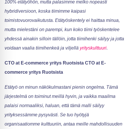
100% etätyöhön, mutta palasimme melko nopeasti
hybridiversioon, koska tiimimme kaipasi
toimistovuorovaikutusta. Etätyöskentely ei haittaa minua,
mutta mielestäni on parempi, kun koko tiimi työskentelee
yhdessä ainakin silloin tällöin, jotta tiimihenki säilyy ja jotta
voidaan vaalia tiimihenkeä ja viljellä
yrityskulttuuri
.
CTO at E-commerce yritys Ruotsista CTO at E-
commerce yritys Ruotsista
Etätyö on minun näkökulmastani pienin ongelma. Tämä
järjestelmä on toiminut meillä hyvin, ja vaikka maailma
palaisi normaaliksi, haluan, että tämä malli säilyy
yrityksessämme pysyvästi. Se tuo hyötyjä
organisaatiomme kulttuuriin, antaa meille mahdollisuuden