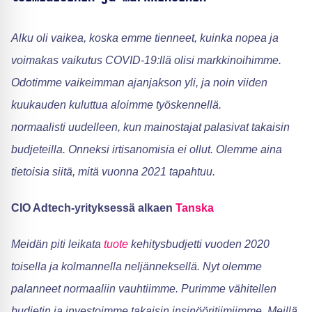
Alku oli vaikea, koska emme tienneet, kuinka nopea ja
voimakas vaikutus COVID-19:llä olisi markkinoihimme.
Odotimme vaikeimman ajanjakson yli, ja noin viiden
kuukauden kuluttua aloimme työskennellä.
normaalisti uudelleen, kun mainostajat palasivat takaisin
budjeteilla. Onneksi irtisanomisia ei ollut. Olemme aina
tietoisia siitä, mitä vuonna 2021 tapahtuu.
CIO Adtech-yrityksessä alkaen
Tanska
Meidän piti leikata
tuote
kehitysbudjetti vuoden 2020
toisella ja kolmannella neljänneksellä. Nyt olemme
palanneet normaaliin vauhtiimme. Purimme vähitellen
budjetin ja investoimme takaisin insinööritiimiimme. Meillä