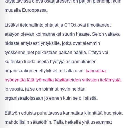
käytettävissä oleva osaajareservi on paljon pienempi kuin
muualla Euroopassa.
Lisäksi tietohallintojohtajat ja CTO:t ovat ilmoittaneet
etätyön olevan kolmanneksi suurin haaste. Se on valtava
hidaste erityisesti yrityksille, jotka ovat aiemmin
työskennelleet pelkästään paikan päällä. Etätyö voi
kuitenkin tuoda useita hyötyjä asianmukaisen
organisaation edellytyksellä. Tältä osin,
kannattaa
hyödyntää tätä työmallia käyttäneiden yritysten tietämystä.
jo vuosia, ja se on toiminut hyvin heidän
organisaatioissaan jo ennen kuin se oli siistiä.
Etätyön eduista puhuttaessa kannattaa kiinnittää huomiota
mahdollisiin säästöihin. Tällä hetkellä yhä useammat