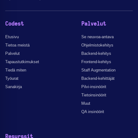
Codest
Palvelut
Etusivu
Se neuvoa-antava
Tietoa meistä
Ohjelmistokehitys
Palvelut
Backend-kehitys
Tapaustutkimukset
Frontend-kehitys
Tiedä miten
Staff Augmentation
Työurat
Backend-kehittäjät
Sanakirja
Pilvi-insinöörit
Tietoinsinöörit
Muut
QA insinöörit
Resurssit