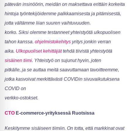
pätevän insinöörin, meidän on maksettava erittäin korkeita
hintoja työntekijöidemme palkkaamisesta ja pitämisestä,
jotta vältämme liian suuren vaihtuvuuden.
korko. Siksi olemme testanneet yhteistyötä ulkopuolisen
tahon kanssa.
ohjelmistokehitys
yritys jonkin verran
aika.
Ulkopuoliset kehittäjät
tehdä tiivistä yhteistyötä
sisäinen tiimi
. Yhteistyö on sujunut hyvin, joten
pitkälle, ja se auttaa meitä saavuttamaan tavoitteemme,
jotka kasvoivat merkittävästi COVIDin sivuvaikutuksena
COVID on
verkko-ostokset.
CTO
E-commerce-yrityksessä Ruotsissa
Keskitymme sisäiseen tiimiin. On totta, että markkinat ovat