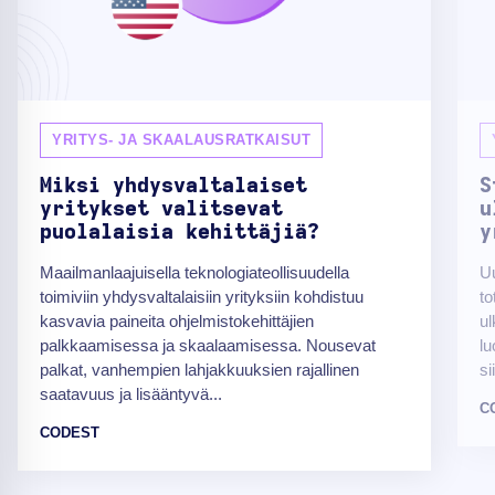
YRITYS- JA SKAALAUSRATKAISUT
Miksi yhdysvaltalaiset
S
yritykset valitsevat
u
puolalaisia kehittäjiä?
y
Maailmanlaajuisella teknologiateollisuudella
Uu
toimiviin yhdysvaltalaisiin yrityksiin kohdistuu
to
kasvavia paineita ohjelmistokehittäjien
ul
palkkaamisessa ja skaalaamisessa. Nousevat
lu
palkat, vanhempien lahjakkuuksien rajallinen
si
saatavuus ja lisääntyvä...
C
CODEST