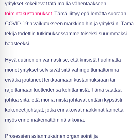
yritykset kokeilevat tätä mallia vähentääkseen
toimintakustannukset
. Tämä liittyy epäilemättä suoraan
COVID-19:n vaikutukseen markkinoihin ja yrityksiin. Tämä
tekijä todettiin tutkimuksessamme toiseksi suurimmaksi
haasteeksi.
Hyvä uutinen on varmasti se, että kriisistä huolimatta
monet yritykset selvisivät siitä vahingoittumattomina
eivätkä joutuneet leikkaamaan kustannuksiaan tai
rajoittamaan tuotteidensa kehittämistä. Tämä saattaa
johtua siitä, että monia niistä johtavat erittäin kypsästi
kokeneet johtajat, jotka ennakoivat markkinatilannetta
myös ennennäkemättöminä aikoina.
Prosessien asianmukainen organisointi ja