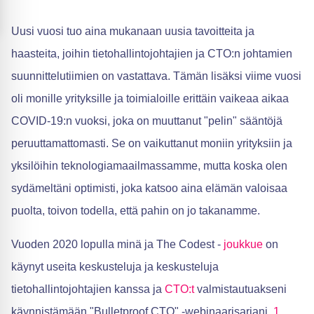
Uusi vuosi tuo aina mukanaan uusia tavoitteita ja
haasteita, joihin tietohallintojohtajien ja CTO:n johtamien
suunnittelutiimien on vastattava. Tämän lisäksi viime vuosi
oli monille yrityksille ja toimialoille erittäin vaikeaa aikaa
COVID-19:n vuoksi, joka on muuttanut "pelin" sääntöjä
peruuttamattomasti. Se on vaikuttanut moniin yrityksiin ja
yksilöihin teknologiamaailmassamme, mutta koska olen
sydämeltäni optimisti, joka katsoo aina elämän valoisaa
puolta, toivon todella, että pahin on jo takanamme.
Vuoden 2020 lopulla minä ja The Codest -
joukkue
on
käynyt useita keskusteluja ja keskusteluja
tietohallintojohtajien kanssa ja
CTO:t
valmistautuakseni
käynnistämään "Bulletproof CTO" -webinaarisarjani.
1.