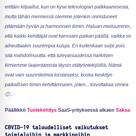
erittäin kilpaillut, kun on kyse teknologian palkkaamisesta,
mutta tähän mennessä olemme jotenkin onnistuneet
pitämään hyvän ja harmonisen tiimin. Haluan mieluummin,
että kaikki kehittäjät ovat kanssani paikan päällä, vaikka se
aiheuttaakin suurempia kuluja. En kuitenkaan sulje pois
sitä mahdollisuutta, että tulevaisuudessa harkitsen
tiimiemme laajentamista täysin etätyöntekijöillä. Nämä
ovat vain suunnitelmia toistaiseksi, koska keskityn
paikallisen tiimin kehittämiseen, joten... toivottakaa onnea
🙂 .
Päällikkö
Tuotekehitys
SaaS-yrityksessä alkaen
Saksa
C0VID-19 taloudelliset vaikutukset
toimialoihin ja markkinoihin