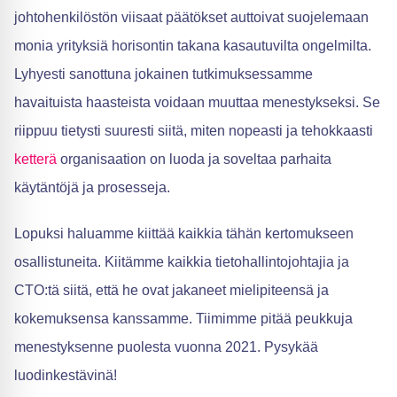
johtohenkilöstön viisaat päätökset auttoivat suojelemaan
monia yrityksiä horisontin takana kasautuvilta ongelmilta.
Lyhyesti sanottuna jokainen tutkimuksessamme
havaituista haasteista voidaan muuttaa menestykseksi. Se
riippuu tietysti suuresti siitä, miten nopeasti ja tehokkaasti
ketterä
organisaation on luoda ja soveltaa parhaita
käytäntöjä ja prosesseja.
Lopuksi haluamme kiittää kaikkia tähän kertomukseen
osallistuneita. Kiitämme kaikkia tietohallintojohtajia ja
CTO:tä siitä, että he ovat jakaneet mielipiteensä ja
kokemuksensa kanssamme. Tiimimme pitää peukkuja
menestyksenne puolesta vuonna 2021. Pysykää
luodinkestävinä!