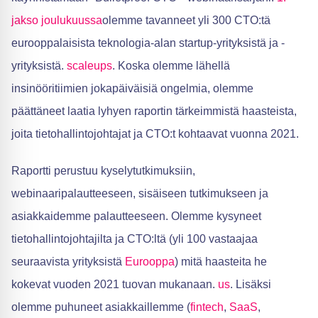
jakso joulukuussa
olemme tavanneet yli 300 CTO:tä
eurooppalaisista teknologia-alan startup-yrityksistä ja -
yrityksistä.
scaleups
. Koska olemme lähellä
insinööritiimien jokapäiväisiä ongelmia, olemme
päättäneet laatia lyhyen raportin tärkeimmistä haasteista,
joita tietohallintojohtajat ja CTO:t kohtaavat vuonna 2021.
Raportti perustuu kyselytutkimuksiin,
webinaaripalautteeseen, sisäiseen tutkimukseen ja
asiakkaidemme palautteeseen. Olemme kysyneet
tietohallintojohtajilta ja CTO:ltä (yli 100 vastaajaa
seuraavista yrityksistä
Eurooppa
) mitä haasteita he
kokevat vuoden 2021 tuovan mukanaan.
us
. Lisäksi
olemme puhuneet asiakkaillemme (
fintech
,
SaaS
,