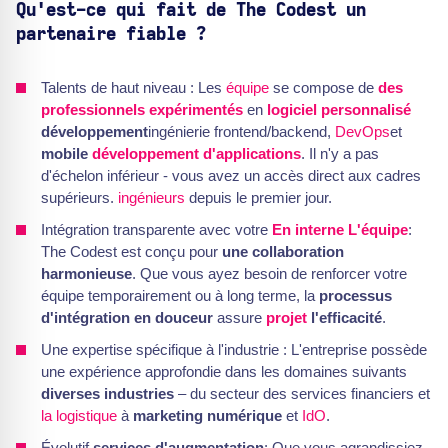
Qu'est-ce qui fait de The Codest un
partenaire fiable ?
Talents de haut niveau : Les
équipe
se compose de
des
professionnels expérimentés
en
logiciel personnalisé
développement
ingénierie frontend/backend,
DevOps
et
mobile
développement d'applications
. Il n'y a pas
d'échelon inférieur - vous avez un accès direct aux cadres
supérieurs.
ingénieurs
depuis le premier jour.
Intégration transparente avec votre
En interne
L'équipe
:
The Codest est conçu pour
une collaboration
harmonieuse
. Que vous ayez besoin de renforcer votre
équipe temporairement ou à long terme, la
processus
d'intégration en douceur
assure
projet
l'efficacité
.
Une expertise spécifique à l'industrie : L'entreprise possède
une expérience approfondie dans les domaines suivants
diverses industries
– du secteur des services financiers et
la logistique
à
marketing numérique
et
IdO
.
Évolutif
services d'augmentation
: Que vous agrandissiez