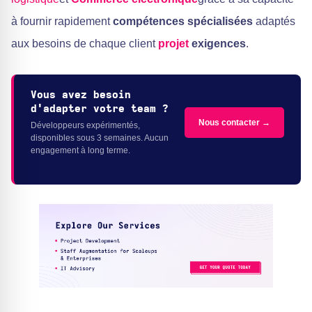
à fournir rapidement
compétences spécialisées
adaptés
aux besoins de chaque client
projet
exigences
.
Vous avez besoin
d'adapter votre team ?
Nous contacter →
Développeurs expérimentés,
disponibles sous 3 semaines. Aucun
engagement à long terme.