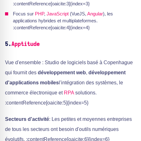
:contentReference[oaicite:3]{index=3}
Focus sur
PHP
,
JavaScript
(VueJS,
Angular
), les
applications hybrides et multiplateformes.
:contentReference[oaicite:4]{index=4}
5.
Apptitude
Vue d'ensemble : Studio de logiciels basé à Copenhague
qui fournit des
développement web
,
développement
d'applications mobiles
l'intégration des systèmes, le
commerce électronique et
RPA
solutions.
:contentReference[oaicite:5]{index=5}
Secteurs d'activité
: Les petites et moyennes entreprises
de tous les secteurs ont besoin d'outils numériques
évolutifs. :contentReference[oaicite:6]{index=6}