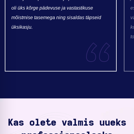
oli üks kõrge pädevuse ja vastastikuse
e
mõistmise tasemega ning sisaldas täpseid
v
üksikasju.
k
t
Kas olete valmis uueks