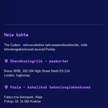
Meie kohta
The Codest - rahvusvaheline tarkvaraarendusettevõte, mille
tehnoloogiakeskused asuvad Poolas.
Ühendkuningriik - peakorter
Büroo 303B, 182-184 High Street North E6 2JA
London, Inglismaa
Poola - kohalikud tehnoloogiakeskused
Fabryczna büroopark, Aleja
Pokoju 18, 31-564 Kraków