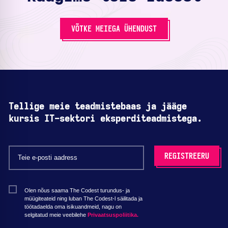
VÕTKE MEIEGA ÜHENDUST
Tellige meie teadmistebaas ja jääge
kursis IT-sektori eksperditeadmistega.
Olen nõus saama The Codest turundus- ja
müügiteateid ning luban The Codest-l säilitada ja
töötadaelda oma isikuandmeid, nagu on
selgitatud meie veebilehe
Privaatsuspoliitika.