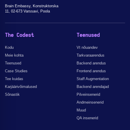
Brain Embassy, Konstruktorska
11, 02-673 Varssavi, Poola
The Codest
Teenused
Kodu
Vt nõuandev
Meie kohta
Tarkvaraarendus
Teenused
Backend arendus
Case Studies
Frontend arendus
Tee kuidas
Staff Augmentation
Karjäärivõimalused
Backend arendajad
Sõnastik
Pilveinsenerid
Andmeinsenerid
Muud
QA insenerid