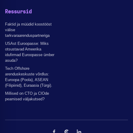
Ressursid
Faktid ja müüdid koostööst
välise
tarkvaraarenduspartneriga
USAst Euroopasse: Miks
otsustavad Ameerika
idufirmad Euroopasse ümber
asuda?
Tech Offshore
arenduskeskuste võrdlus:
Euroopa (Poola), ASEAN
(Filipiinid), Euraasia (Türgi).
Millised on CTO ja CIOde
peamised väljakutsed?