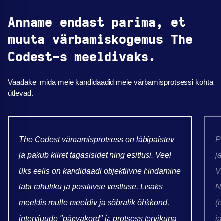
Anname endast parima, et
muuta värbamiskogemus The
Codest-s meeldivaks.
Vaadake, mida meie kandidaadid meie värbamisprotsessi kohta
ütlevad.
The Codest värbamisprotsess on läbipaistev
P
ja pakub kiiret tagasisidet ning esitlusi. Veel
j
üks eelis on kandidaadi objektiivne hindamine
V
läbi rahuliku ja positiivse vestluse. Lisaks
N
meeldis mulle meeldiv ja sõbralik õhkkond,
(
intervjuude "päevakord" ja protsess tervikuna
j