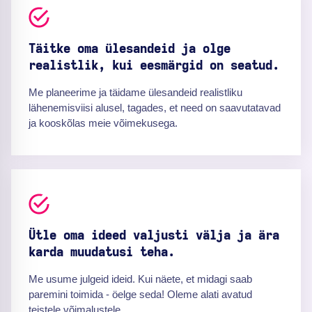
Täitke oma ülesandeid ja olge
realistlik, kui eesmärgid on seatud.
Me planeerime ja täidame ülesandeid realistliku
lähenemisviisi alusel, tagades, et need on saavutatavad
ja kooskõlas meie võimekusega.
Ütle oma ideed valjusti välja ja ära
karda muudatusi teha.
Me usume julgeid ideid. Kui näete, et midagi saab
paremini toimida - öelge seda! Oleme alati avatud
teistele võimalustele.