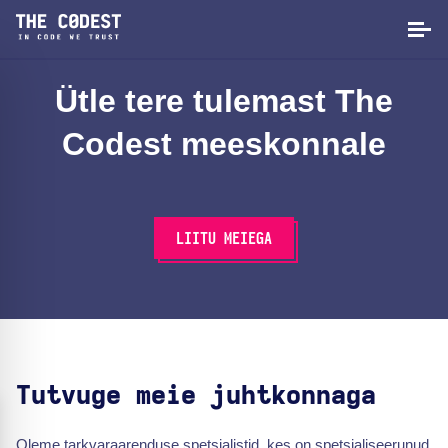
Ütle tere tulemast The
Codest meeskonnale
LIITU MEIEGA
Tutvuge meie juhtkonnaga
Oleme tarkvaraarenduse spetsialistid, kes on spetsialiseerunud