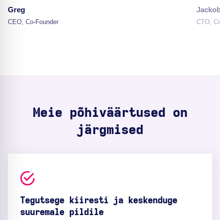
Greg
Jacko
CEO, Co-Founder
CTO, Co
Meie põhiväärtused on
järgmised
Tegutsege kiiresti ja keskenduge
suuremale pildile