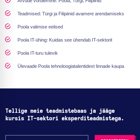
Arvude võrdlemine: Poola, Türgi, Filipiinid
Teadmised: Türgi ja Filipiinid avamere arendamiseks
Poola valimise eelised
Poola IT-ühing: Kuidas see ühendab IT-sektorit
Poola IT-turu tulevik
Ülevaade Poola tehnoloogiatalentidest linnade kaupa
Tellige meie teadmistebaas ja jääge
kursis IT-sektori eksperditeadmistega.