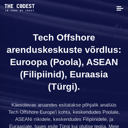
Tech Offshore
arenduskeskuste võrdlus:
Euroopa (Poola), ASEAN
(Filipiinid), Euraasia
(Türgi).
Käesolevas aruandes esitatakse põhjalik analüüs
Tech Offshore Europe'i kohta, keskendudes Poolale,
ASEANi riikidele, keskendudes Filipiinidele, ja
Euraasiale, tuues esile Türgi kui olulise tegija. Meie