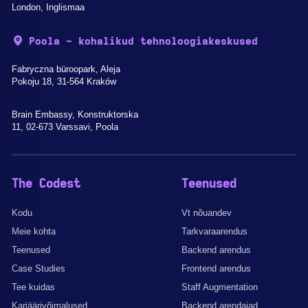
London, Inglismaa
Poola - kohalikud tehnoloogiakeskused
Fabryczna büroopark, Aleja
Pokoju 18, 31-564 Kraków
Brain Embassy, Konstruktorska
11, 02-673 Varssavi, Poola
The Codest
Teenused
Kodu
Vt nõuandev
Meie kohta
Tarkvaraarendus
Teenused
Backend arendus
Case Studies
Frontend arendus
Tee kuidas
Staff Augmentation
Karjäärivõimalused
Backend arendajad