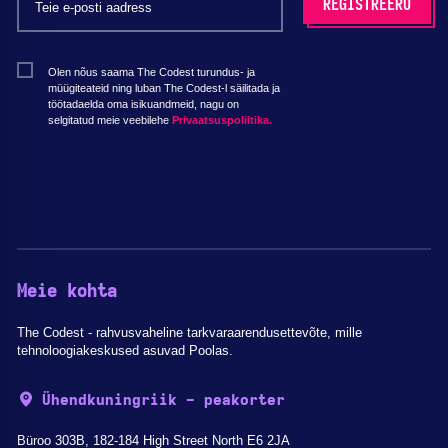
Olen nõus saama The Codest turundus- ja
müügiteateid ning luban The Codest-l säilitada ja
töötadaelda oma isikuandmeid, nagu on
selgitatud meie veebilehe
Privaatsuspoliitika.
Meie kohta
The Codest - rahvusvaheline tarkvaraarendusettevõte, mille
tehnoloogiakeskused asuvad Poolas.
Ühendkuningriik - peakorter
Büroo 303B, 182-184 High Street North E6 2JA