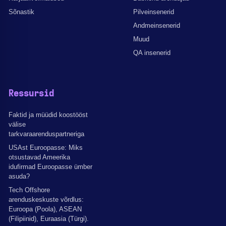
Sõnastik
Pilveinsenerid
Andmeinsenerid
Muud
QA insenerid
Ressursid
Faktid ja müüdid koostööst
välise
tarkvaraarenduspartneriga
USAst Euroopasse: Miks
otsustavad Ameerika
idufirmad Euroopasse ümber
asuda?
Tech Offshore
arenduskeskuste võrdlus:
Euroopa (Poola), ASEAN
(Filipiinid), Euraasia (Türgi).