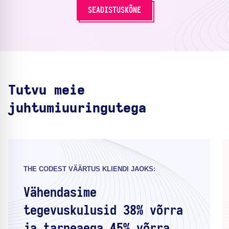
SEADISTUSKÕNE
Tutvu meie
juhtumiuuringutega
THE CODEST VÄÄRTUS KLIENDI JAOKS:
Vähendasime
tegevuskulusid 38% võrra
ja tarneaega 45% võrra