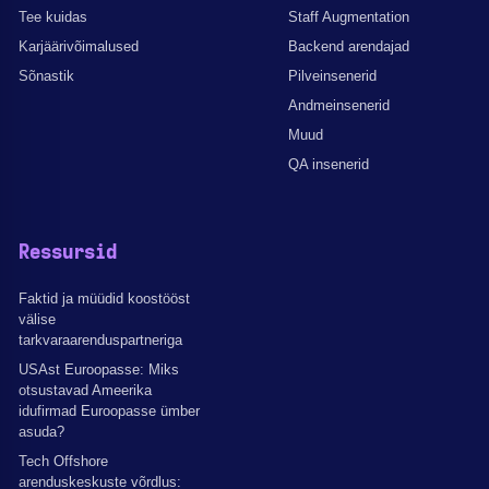
Tee kuidas
Staff Augmentation
Karjäärivõimalused
Backend arendajad
Sõnastik
Pilveinsenerid
Andmeinsenerid
Muud
QA insenerid
Ressursid
Faktid ja müüdid koostööst
välise
tarkvaraarenduspartneriga
USAst Euroopasse: Miks
otsustavad Ameerika
idufirmad Euroopasse ümber
asuda?
Tech Offshore
arenduskeskuste võrdlus: