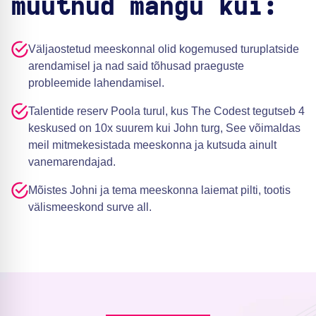
muutnud mängu kui:
Väljaostetud meeskonnal olid kogemused turuplatside
arendamisel ja nad said tõhusad praeguste
probleemide lahendamisel.
Talentide reserv Poola turul, kus The Codest tegutseb 4
keskused on 10x suurem kui John turg, See võimaldas
meil mitmekesistada meeskonna ja kutsuda ainult
vanemarendajad.
Mõistes Johni ja tema meeskonna laiemat pilti, tootis
välismeeskond surve all.