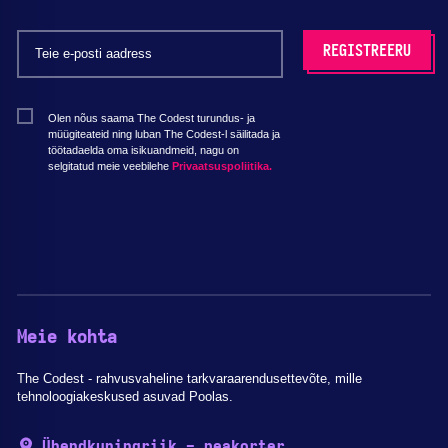
Olen nõus saama The Codest turundus- ja
müügiteateid ning luban The Codest-l säilitada ja
töötadaelda oma isikuandmeid, nagu on
selgitatud meie veebilehe
Privaatsuspoliitika.
Meie kohta
The Codest - rahvusvaheline tarkvaraarendusettevõte, mille
tehnoloogiakeskused asuvad Poolas.
Ühendkuningriik - peakorter