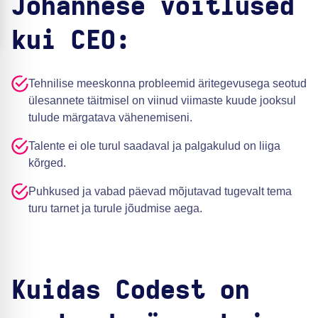
Johannese võitlused
kui CEO:
Tehnilise meeskonna probleemid äritegevusega seotud
ülesannete täitmisel on viinud viimaste kuude jooksul
tulude märgatava vähenemiseni.
Talente ei ole turul saadaval ja palgakulud on liiga
kõrged.
Puhkused ja vabad päevad mõjutavad tugevalt tema
turu tarnet ja turule jõudmise aega.
Kuidas Codest on