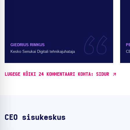
GIEDRIUS RIMKUS
P
Kesko Senukai Digitali tehnikajuhataja
CE
LUGEGE KÕIKI 24 KOMMENTAARI KOHTA: SIDUR
CEO sisukeskus