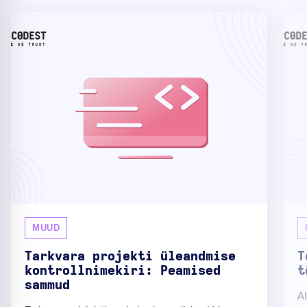
MUUD
Tarkvara projekti üleandmise
T
kontrollnimekiri: Peamised
t
sammud
AI