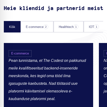
Meie kliendid ja partnerid meist
Kõik
E-commerce
Healthtech
IOT
2
1
1
E-commerce
Pean tunnistama, et The Codest on pakkunud
N
meile kvalifitseeritud backend-inseneride
or
meeskonda, kes tegid oma tööd ilma
C
igasuguste kaebusteta. Nad töötasid uue
o
platvormi käivitamisel olemasoleva e-
j
kaubanduse platvormi peal.