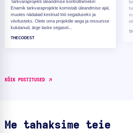
Tarkvaraprojekti üleandmise kontrollnimekiri
to
Enamik tarkvaraprojekte komistab üleandmise ajal,
ha
muutes nädalaid kestnud töö segaduseks ja
mu
viivitusteks. Olete oma projektile aega ja ressursse
et
kulutanud, ärge laske segasel...
T
THECODEST
KÕIK POSTITUSED
Me tahaksime teie