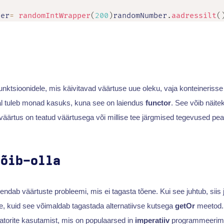
ber
=
randomIntWrapper
(
200
)
randomNumber
.
aadressilt
(
unktsioonidele, mis käivitavad väärtuse uue oleku, vaja konteinerisse
hal tuleb monad kasuks, kuna see on laiendus
functor
. See võib näite
äärtus on teatud väärtusega või millise tee järgmised tegevused pe
võib-olla
endab väärtuste probleemi, mis ei tagasta tõene. Kui see juhtub, sii
e, kuid see võimaldab tagastada alternatiivse kutsega
getOr
meetod.
raatorite kasutamist, mis on populaarsed in
imperatiiv
programmeerim