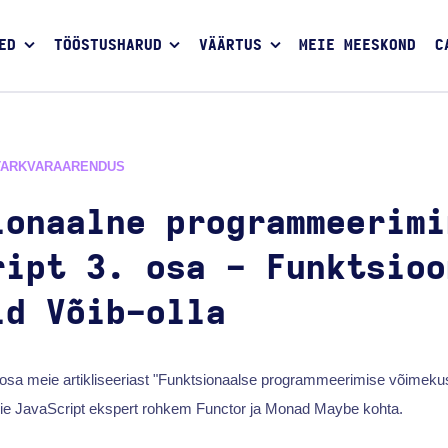
ED
TÖÖSTUSHARUD
VÄÄRTUS
MEIE MEESKOND
C
TARKVARAARENDUS
ionaalne programmeerimi
ript 3. osa - Funktsioo
id Võib-olla
sa meie artikliseeriast "Funktsionaalse programmeerimise võimekus
ie JavaScript ekspert rohkem Functor ja Monad Maybe kohta.