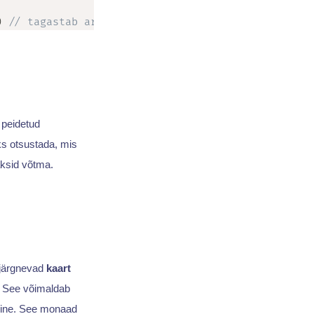
)
// tagastab arvu vahemikus 0 ja 200
randomNumber
.
 peidetud
ks otsustada, mis
aksid võtma.
s järgnevad
kaart
 See võimaldab
ine. See monaad