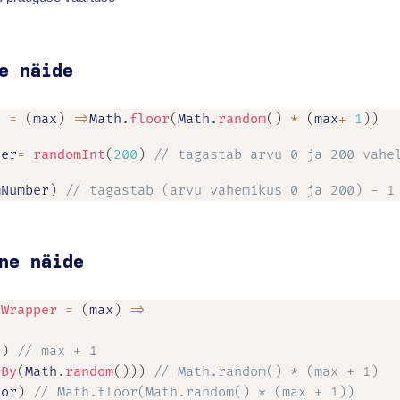
e näide
t
=
(
max
)
=>
Math
.
floor
(
Math
.
random
(
)
*
(
max
+
1
)
)
ber
=
randomInt
(
200
)
// tagastab arvu 0 ja 200 vahe
mNumber
)
// tagastab (arvu vahemikus 0 ja 200) - 1
ne näide
tWrapper
=
(
max
)
=>
)
e
)
// max + 1
yBy
(
Math
.
random
(
)
)
)
// Math.random() * (max + 1)
oor
)
// Math.floor(Math.random() * (max + 1))