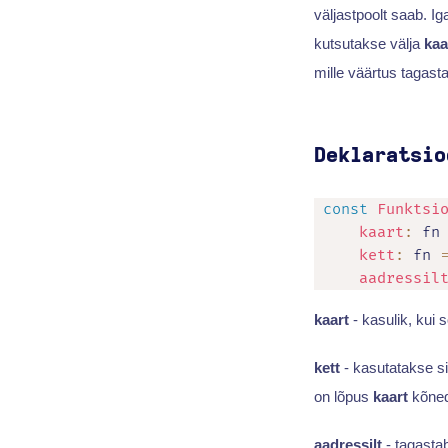
väljastpoolt saab. I
kutsutakse välja
kaa
mille väärtus tagast
Deklaratsio
const
Funktsi
kaart
:
fn
kett
:
fn
aadressil
kaart
- kasulik, kui 
kett
- kasutatakse sii
on lõpus
kaart
kõned
aadressilt
- tagasta