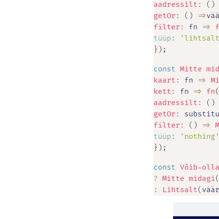
aadressilt
:
(
)
getOr
:
(
)
=>
vä
filter
:
fn
=>
tüüp
:
'lihtsal
}
)
;
const
Mitte mi
kaart
:
fn
=>
M
kett
:
fn
=>
fn
aadressilt
:
(
)
getOr
:
substit
filter
:
(
)
=>
tüüp
:
'nothing
}
)
;
const
Võib-oll
?
Mitte midagi
:
Lihtsalt
(
vää