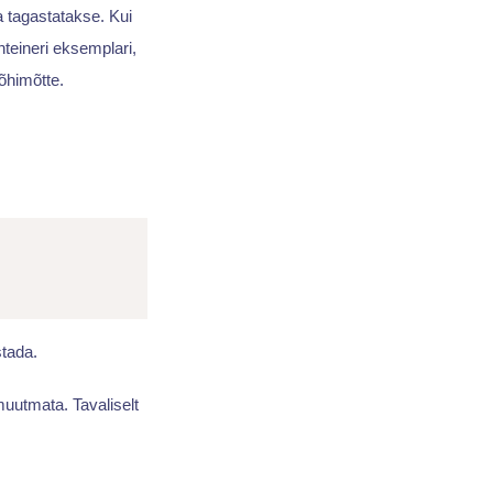
a tagastatakse. Kui
teineri eksemplari,
õhimõtte.
stada.
muutmata. Tavaliselt