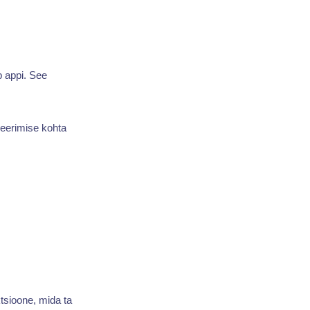
b appi. See
meerimise kohta
ktsioone, mida ta