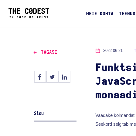
MEIE KOHTA
TEENUS
2022-06-21
TAGASI
Funkts
JavaSc
monaad
Sisu
Vaadake kolmandat o
Seekord selgitab me