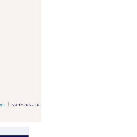
ed
||
väärtus
.
tüüp
===
'nothing'