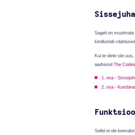
Sissejuh
Sageli on muutmata 
kindlustab väärtused
Kui te olete siin uu
aadressil
The Codes
1. osa - Sissejuh
2. osa - Kombina
Funktsio
Sellel ei ole keeruli