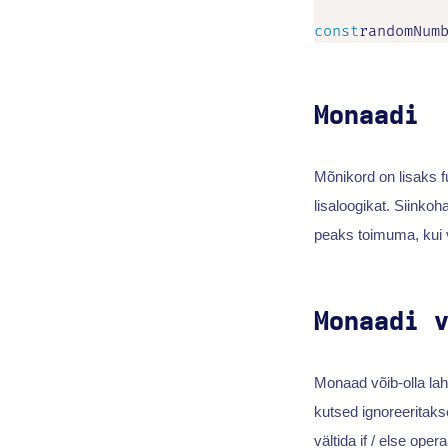
const
randomNum
Monaadi
Mõnikord on lisaks f
lisaloogikat. Siinko
peaks toimuma, kui v
Monaadi 
Monaad võib-olla lah
kutsed ignoreeritaks
vältida if / else ope