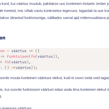
ga kord, kui väärtus muutub, pakitakse uus konteineri instants ümber j
rt
meetod, mis võtab vastu konkreetse tegevuse, tagastab ta uue kon
atakse üleantud funktsiooniga, säilitades samal ajal mittemuudetava p
on
oon
=
väärtus
=>
(
{
=>
Funktsioon
(
fn
(
väärtus
)
)
,
=>
fn
(
väärtus
)
,
t
:
(
)
=>
väärtus
}
)
;
soovite muuta konteineri väärtuse olekut, kuid ei soovi seda veel taga
s, kui soovite funktsiooni väärtust edasi anda ilma konteineri olekut 
.
b praeguse väärtuse