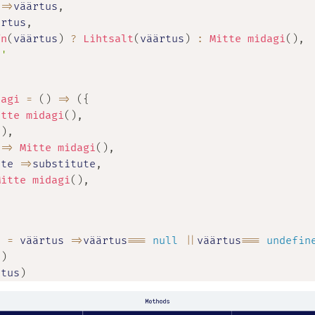
=>
väärtus
,
ärtus
,
fn
(
väärtus
)
?
Lihtsalt
(
väärtus
)
:
Mitte midagi
(
)
,
t'
dagi
=
(
)
=>
(
{
itte midagi
(
)
,
(
)
,
=>
Mitte midagi
(
)
,
ute
=>
substitute
,
Mitte midagi
(
)
,
'
a
=
väärtus
=>
väärtus
===
null
||
väärtus
===
undefin
(
)
rtus
)