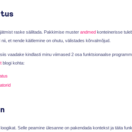
atus
jätmist raske säilitada. Pakkimise muster
andmed
konteinerisse tule
 nii, et nende käitlemine on ohutu, välistades kõrvalmõjud.
s, siis vaadake kindlasti minu viimased 2 osa funktsionaalse program
t
blogi kohta:
atus
atorid
on
st loogikat. Selle peamine ülesanne on pakendada kontekst ja täita fun