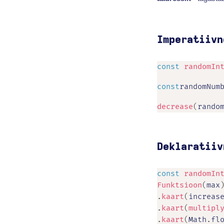
Imperatiivn
const
randomIn
const
randomNum
decrease
(
rando
Deklaratiiv
const
randomIn
Funktsioon
(
max
.
kaart
(
increas
.
kaart
(
multipl
.
kaart
(
Math
.
fl