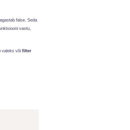
agastab false. Seda
unktsiooni vastu,
b valeks või
filter