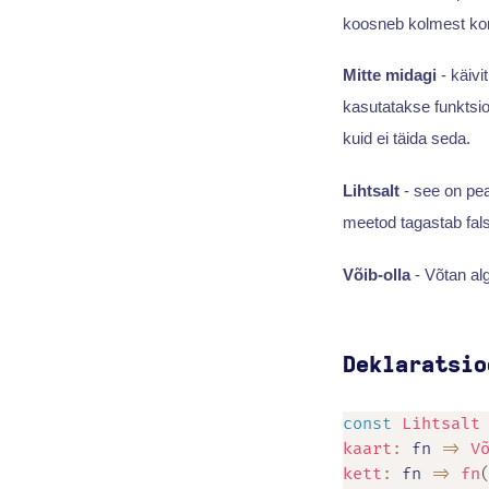
koosneb kolmest kon
Mitte midagi
- käivi
kasutatakse funktsio
kuid ei täida seda.
Lihtsalt
- see on pea
meetod tagastab fals
Võib-olla
- Võtan alg
Deklaratsio
const
Lihtsalt
kaart
:
fn
=>
V
kett
:
fn
=>
fn