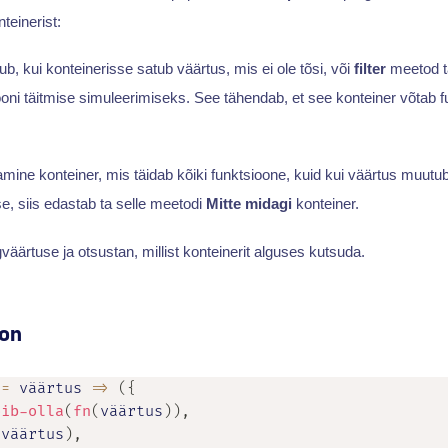
teinerist:
tub, kui konteinerisse satub väärtus, mis ei ole tõsi, või
filter
meetod t
oni täitmise simuleerimiseks. See tähendab, et see konteiner võtab f
mine konteiner, mis täidab kõiki funktsioone, kuid kui väärtus muutu
e, siis edastab ta selle meetodi
Mitte midagi
konteiner.
väärtuse ja otsustan, millist konteinerit alguses kutsuda.
on
=
väärtus
=>
(
{
õib-olla
(
fn
(
väärtus
)
)
,
(
väärtus
)
,