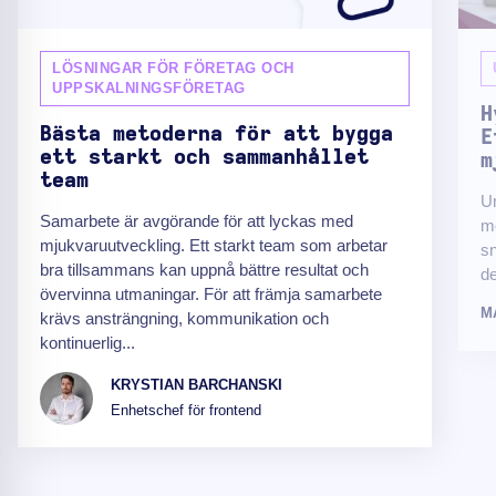
LÖSNINGAR FÖR FÖRETAG OCH
UPPSKALNINGSFÖRETAG
H
Bästa metoderna för att bygga
E
ett starkt och sammanhållet
m
team
Un
Samarbete är avgörande för att lyckas med
me
mjukvaruutveckling. Ett starkt team som arbetar
sn
bra tillsammans kan uppnå bättre resultat och
de
övervinna utmaningar. För att främja samarbete
M
krävs ansträngning, kommunikation och
kontinuerlig...
KRYSTIAN BARCHANSKI
Enhetschef för frontend