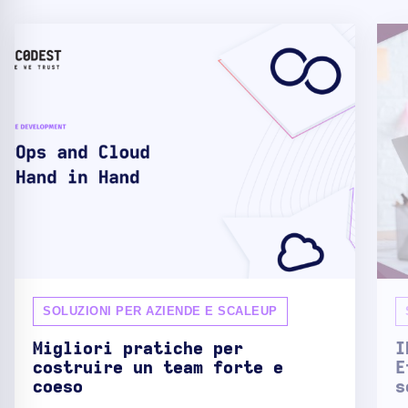
SOLUZIONI PER AZIENDE E SCALEUP
Migliori pratiche per
I
costruire un team forte e
E
coeso
s