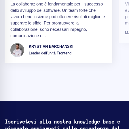
La collaborazione è fondamentale per il successo
Vi
dello sviluppo del software. Un team forte che
e 
lavora bene insieme può ottenere risultati migliori e
pr
superare le sfide. Per promuovere la
mi
collaborazione, sono necessari impegno,
M
comunicazione e...
KRYSTIAN BARCHANSKI
Leader dell'unità Frontend
Iscrivetevi alla nostra knowledge base e
rimanete aggiornati sulle competenze del