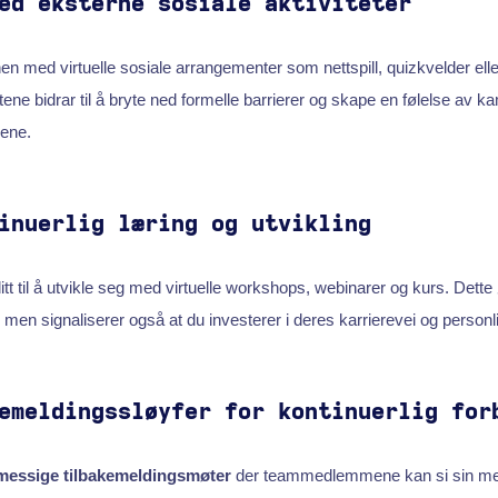
ed eksterne sosiale aktiviteter
tinen med virtuelle sosiale arrangementer som nettspill, quizkvelder e
tene bidrar til å bryte ned formelle barrierer og skape en følelse av 
ene.
inuerlig læring og utvikling
t til å utvikle seg med virtuelle workshops, webinarer og kurs. Dette
en signaliserer også at du investerer i deres karrierevei og personl
emeldingssløyfer for kontinuerlig for
messige tilbakemeldingsmøter
der teammedlemmene kan si sin me