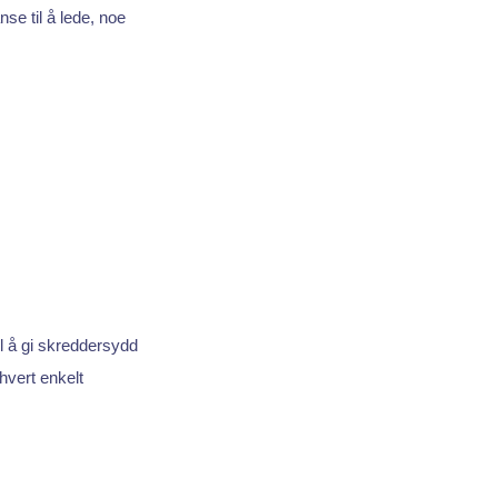
e til å lede, noe
il å gi skreddersydd
hvert enkelt