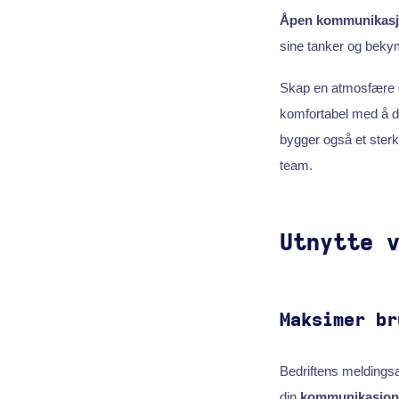
Åpen kommunikas
sine tanker og bekym
Skap en atmosfære de
komfortabel med å de
bygger også et sterk
team.
Utnytte 
Maksimer br
Bedriftens meldingsa
din
kommunikasjon