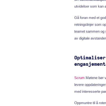
utvidelser som kan 
Gå foran med et go
retningslinjer som o
teamet sammen og si
av digitale avstander
Optimaliser
engasjement
Scrum
Møtene bør væ
levere oppdateringer
med interesserte part
Oppmuntre til å rote