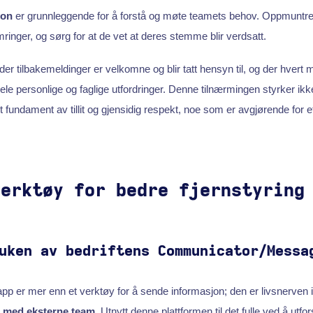
jon
er grunnleggende for å forstå og møte teamets behov. Oppmuntre t
ringer, og sørg for at de vet at deres stemme blir verdsatt.
r tilbakemeldinger er velkomne og blir tatt hensyn til, og der hvert 
le personlige og faglige utfordringer. Denne tilnærmingen styrker ik
t fundament av tillit og gjensidig respekt, noe som er avgjørende for 
verktøy for bedre fjernstyring
uken av bedriftens Communicator/Messa
pp er mer enn et verktøy for å sende informasjon; den er livsnerven i
 med eksterne team
. Utnytt denne plattformen til det fulle ved å utfo