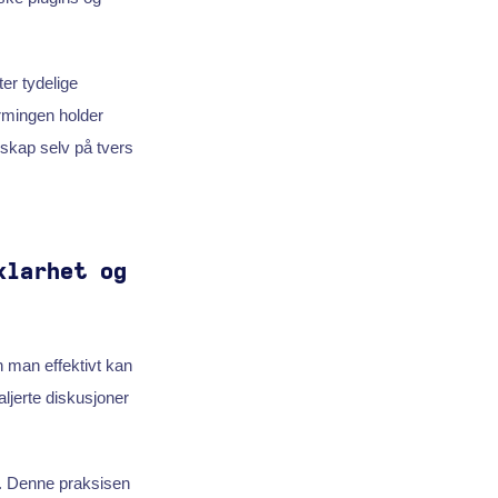
er tydelige
rmingen holder
skap selv på tvers
klarhet og
 man effektivt kan
ljerte diskusjoner
t. Denne praksisen