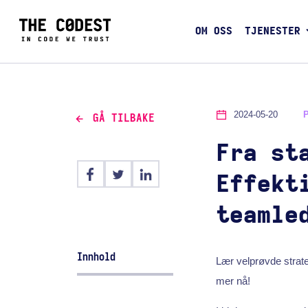
OM OSS
TJENESTER
2024-05-20
GÅ TILBAKE
Fra st
Effekt
teamle
Innhold
Lær velprøvde strate
mer nå!