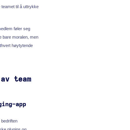
eamet til å uttrykke
medlem føler seg
ke bare moralen, men
ethvert høytytende
 av team
ging-app
 bedriften
rske plugins og