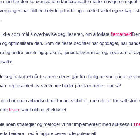
emien har den konvensjonelle kontoransatte måttet navigere i ukjent 
rgangen har blitt en betydelig fordel og en ettertraktet egenskap i st
.
 ikke som mål å overbevise deg, leseren, om å forlate
fjernarbeid
Den
e og optimalisere den. Som de fleste bedrifter har oppdaget, har pande
e og endre forretningspraksis, tjenesteleveranser og, noe som er avg
nsatte
.
e seg frakoblet når teamene deres går fra daglig personlig interaksjon
are representert av svevende hoder på skjermene - om så!
ien har noen arbeidsrutiner funnet stabilitet, men det er fortsatt stort
remme
team
samhold og effektivitet.
 dele noen strategier og metoder vi har implementert med suksess i
Th
edarbeidere med å frigjøre deres fulle potensial!