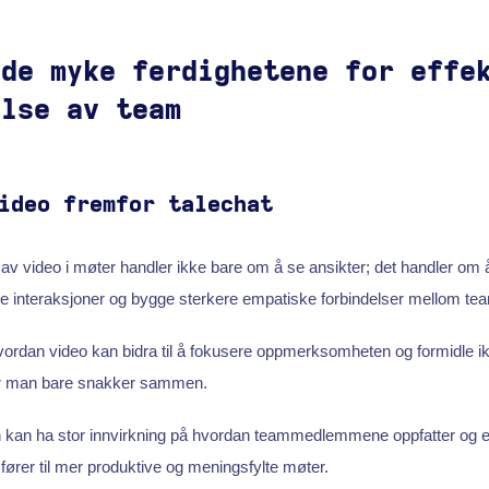
 de myke ferdighetene for effe
else av team
ideo fremfor talechat
 av video i møter handler ikke bare om å se ansikter; det handler om
ge interaksjoner og bygge sterkere empatiske forbindelser mellom
hvordan video kan bidra til å fokusere oppmerksomheten og formidle ik
år man bare snakker sammen.
en kan ha stor innvirkning på hvordan teammedlemmene oppfatter og e
ører til mer produktive og meningsfylte møter.