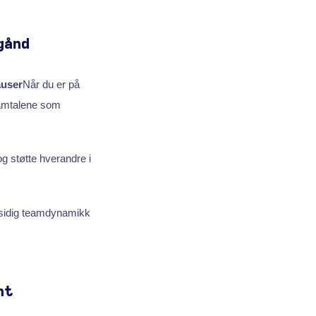
gånd
auser
Når du er på
samtalene som
g støtte hverandre i
llsidig teamdynamikk
nt