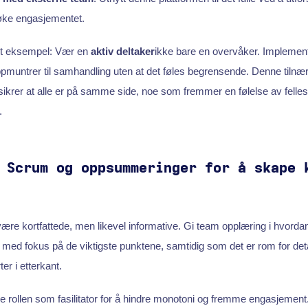
øke engasjementet.
dt eksempel: Vær en
aktiv deltaker
ikke bare en overvåker. Implement
ppmuntrer til samhandling uten at det føles begrensende. Denne tilnæ
krer at alle er på samme side, noe som fremmer en følelse av felles
.
 Scrum og oppsummeringer for å skape 
re kortfattede, men likevel informative. Gi team opplæring i hvordan
 med fokus på de viktigste punktene, samtidig som det er rom for deta
er i etterkant.
re rollen som fasilitator for å hindre monotoni og fremme engasjemen