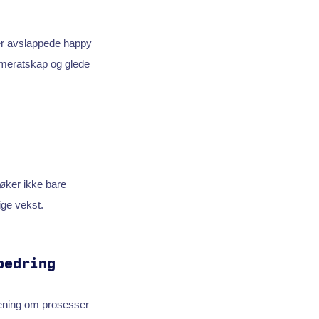
ller avslappede happy
kameratskap og glede
 øker ikke bare
ige vekst.
bedring
ning om prosesser