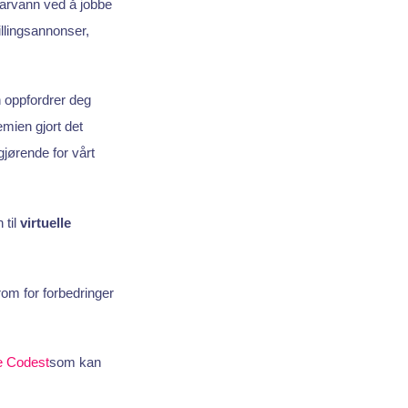
farvann ved å jobbe
illingsannonser,
 oppfordrer deg
mien gjort det
jørende for vårt
 til
virtuelle
 rom for forbedringer
e Codest
som kan