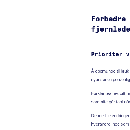
Forbedre
fjernled
Prioriter v
Å oppmuntre til bruk
nyansene i personli
Forklar teamet ditt 
som ofte går tapt n
Denne lille endring
hverandre, noe som f