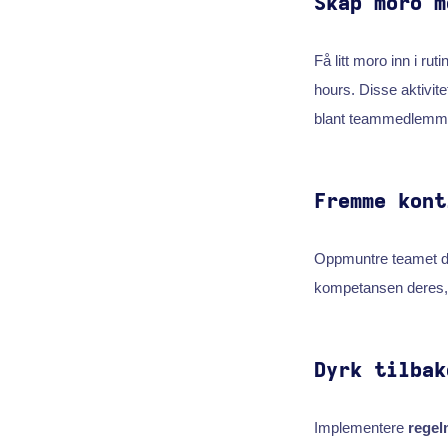
Skap moro m
Få litt moro inn i ru
hours. Disse aktivite
blant teammedlemm
Fremme kont
Oppmuntre teamet dit
kompetansen deres, m
Dyrk tilbak
Implementere
regel