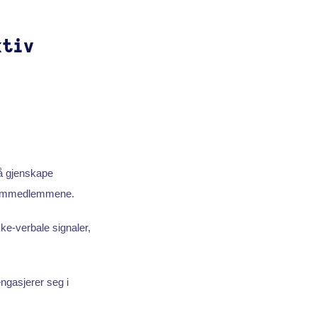
ktiv
 å gjenskape
 teammedlemmene.
ke-verbale signaler,
ngasjerer seg i