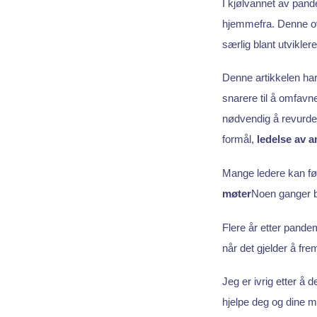
I kjølvannet av pand
hjemmefra. Denne ove
særlig blant utviklere
Denne artikkelen har
snarere til å omfavn
nødvendig å revurder
formål,
ledelse av a
Mange ledere kan føl
møter
Noen ganger b
Flere år etter pandem
når det gjelder å f
Jeg er ivrig etter å
hjelpe deg og dine m