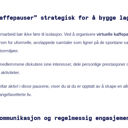
affepauser" strategisk for å bygge la
jernarbeid bør ikke føre til isolasjon. Ved å organisere
virtuelle kaffep
et rom for uformelle, avslappede samtaler som ligner på de spontane 
tormiljøer.
dlemmene diskutere sine interesser, dele personlige prestasjoner o
aktiviteter.
ltar aktivt i disse pausene, viser du at du er opptatt av å skape en a
ngefasetterte liv.
ommunikasjon og regelmessig engasjeme