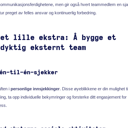
 kommunikasjonsferdighetene, men gir også hvert teammedlem en sjans
r preget av felles ansvar og kontinuerlig forbedring.
det lille ekstra: Å bygge et
sdyktig eksternt team
én-til-én-sjekker
ften i
personlige innsjekkinger
. Disse øyeblikkene er din mulighet t
ing, ta opp individuelle bekymringer og forsterke ditt engasjement for 
ss.