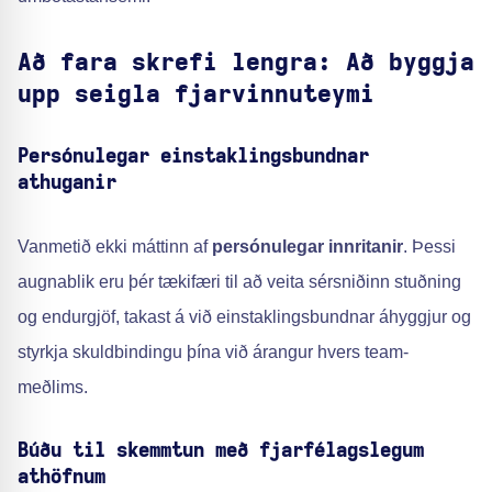
Að fara skrefi lengra: Að byggja
upp seigla fjarvinnuteymi
Persónulegar einstaklingsbundnar
athuganir
Vanmetið ekki máttinn af
persónulegar innritanir
. Þessi
augnablik eru þér tækifæri til að veita sérsniðinn stuðning
og endurgjöf, takast á við einstaklingsbundnar áhyggjur og
styrkja skuldbindingu þína við árangur hvers team-
meðlims.
Búðu til skemmtun með fjarfélagslegum
athöfnum