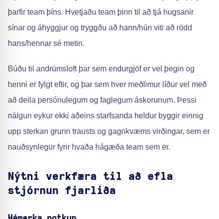
þarfir team þíns. Hvetjaðu team þinn til að tjá hugsanir
sínar og áhyggjur og tryggðu að hann/hún viti að rödd
hans/hennar sé metin.
Búðu til andrúmsloft þar sem endurgjöf er vel þegin og
henni er fylgt eftir, og þar sem hver meðlimur líður vel með
að deila persónulegum og faglegum áskorunum. Þessi
nálgun eykur ekki aðeins starfsanda heldur byggir einnig
upp sterkan grunn trausts og gagnkvæms virðingar, sem er
nauðsynlegur fyrir hvaða hágæða team sem er.
Nýtni verkfæra til að efla
stjórnun fjarliða
Hámarka notkun