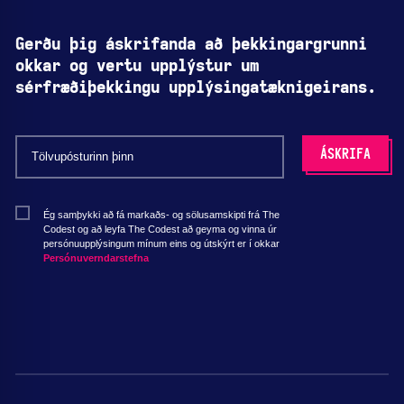
Gerðu þig áskrifanda að þekkingargrunni
okkar og vertu upplýstur um
sérfræðiþekkingu upplýsingatæknigeirans.
Ég samþykki að fá markaðs- og sölusamskipti frá The
Codest og að leyfa The Codest að geyma og vinna úr
persónuupplýsingum mínum eins og útskýrt er í okkar
Persónuverndarstefna