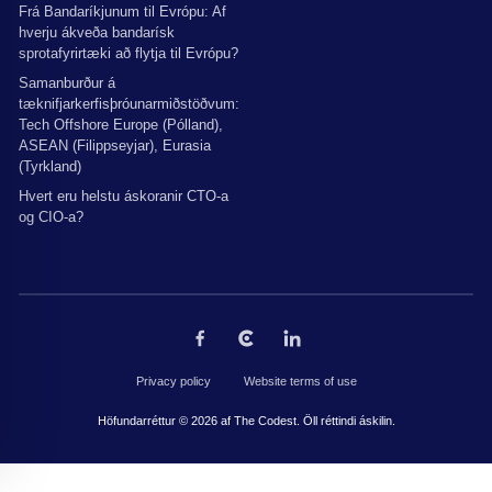
Frá Bandaríkjunum til Evrópu: Af
hverju ákveða bandarísk
sprotafyrirtæki að flytja til Evrópu?
Samanburður á
tæknifjarkerfisþróunarmiðstöðvum:
Tech Offshore Europe (Pólland),
ASEAN (Filippseyjar), Eurasia
(Tyrkland)
Hvert eru helstu áskoranir CTO-a
og CIO-a?
Privacy policy
Website terms of use
Höfundarréttur © 2026 af The Codest. Öll réttindi áskilin.