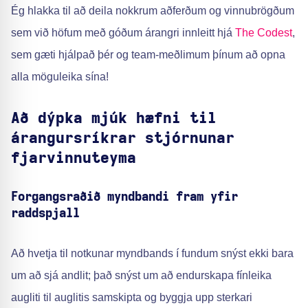
Ég hlakka til að deila nokkrum aðferðum og vinnubrögðum
sem við höfum með góðum árangri innleitt hjá
The Codest
,
sem gæti hjálpað þér og team-meðlimum þínum að opna
alla möguleika sína!
Að dýpka mjúk hæfni til
árangursríkrar stjórnunar
fjarvinnuteyma
Forgangsraðið myndbandi fram yfir
raddspjall
Að hvetja til notkunar myndbands í fundum snýst ekki bara
um að sjá andlit; það snýst um að endurskapa fínleika
augliti til auglitis samskipta og byggja upp sterkari