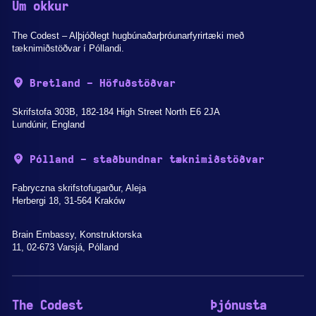
Um okkur
The Codest – Alþjóðlegt hugbúnaðarþróunarfyrirtæki með
tæknimiðstöðvar í Póllandi.
Bretland - Höfuðstöðvar
Skrifstofa 303B, 182-184 High Street North E6 2JA
Lundúnir, England
Pólland - staðbundnar tæknimiðstöðvar
Fabryczna skrifstofugarður, Aleja
Herbergi 18, 31-564 Kraków
Brain Embassy, Konstruktorska
11, 02-673 Varsjá, Pólland
The Codest
Þjónusta