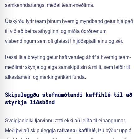
samkenndartengsl meðal team-meðlima.
Útskýrðu fyrir team þínum hvernig myndband getur hjálpað
til við að beina athyglinni og miðla óorðrænum
vísbendingum sem oft glatast í hljóðspjalli einu og sér.
Þessi litla breyting getur haft veruleg áhrif á hvernig team-
meðlimir skynja og eiga samskipti sín á milli, sem leiðir til
afkastameiri og merkingaríkari funda.
Skipuleggðu stefnumótandi kaffihlé til að
styrkja liðsbönd
Sveigjanleiki fjarvinnu ætti ekki að leiða til einangrunar.
Með því að skipuleggja
rafrænar kaffihlé
, Þú býður upp á