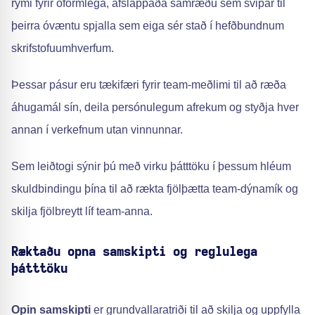
rými fyrir óformlega, afslappaða samræðu sem svipar til
þeirra óvæntu spjalla sem eiga sér stað í hefðbundnum
skrifstofuumhverfum.
Þessar pásur eru tækifæri fyrir team-meðlimi til að ræða
áhugamál sín, deila persónulegum afrekum og styðja hver
annan í verkefnum utan vinnunnar.
Sem leiðtogi sýnir þú með virku þátttöku í þessum hléum
skuldbindingu þína til að rækta fjölþætta team-dýnamík og
skilja fjölbreytt líf team-anna.
Ræktaðu opna samskipti og reglulega
þátttöku
Opin samskipti
er grundvallaratriði til að skilja og uppfylla