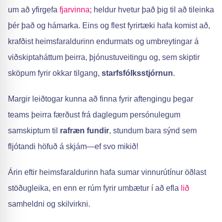
um að yfirgefa
fjarvinna
; heldur hvetur það þig til að tileinka
þér það og hámarka. Eins og flest fyrirtæki hafa komist að,
krafðist heimsfaraldurinn endurmats og umbreytingar á
viðskiptaháttum þeirra, þjónustuveitingu og, sem skiptir
sköpum fyrir okkar tilgang,
starfsfólksstjórnun
.
Margir leiðtogar kunna að finna fyrir aftengingu þegar
teams þeirra færðust frá daglegum persónulegum
samskiptum til
rafræn fundir
, stundum bara sýnd sem
fljótandi höfuð á skjám—ef svo mikið!
Árin eftir heimsfaraldurinn hafa sumar vinnurútínur öðlast
stöðugleika, en enn er rúm fyrir umbætur í að efla
lið
samheldni og skilvirkni.