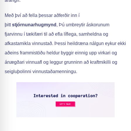
árangri.
Með því að fella þessar aðferðir inn í
þitt
stjórnunarhugmynd
, Þú umbreytir áskorunum
fjarvinnu í tækifæri til að efla líflega, samheldna og
afkastamikla vinnustað. Þessi heildræna nálgun eykur ekki
aðeins frammistöðu heldur byggir einnig upp virkari og
ánægðari vinnuafl og leggur grunninn að kraftmikilli og
seigluþolinni vinnustaðamenningu.