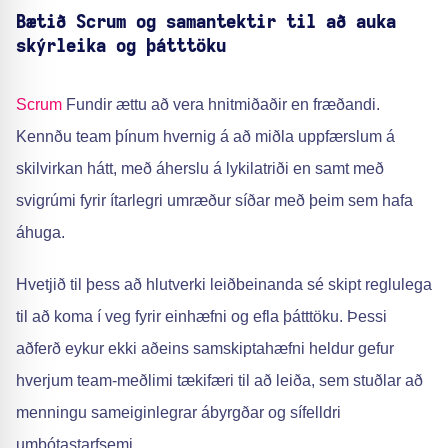
Bætið Scrum og samantektir til að auka
skýrleika og þátttöku
Scrum
Fundir ættu að vera hnitmiðaðir en fræðandi.
Kennðu team þínum hvernig á að miðla uppfærslum á
skilvirkan hátt, með áherslu á lykilatriði en samt með
svigrúmi fyrir ítarlegri umræður síðar með þeim sem hafa
áhuga.
Hvetjið til þess að hlutverki leiðbeinanda sé skipt reglulega
til að koma í veg fyrir einhæfni og efla þátttöku. Þessi
aðferð eykur ekki aðeins samskiptahæfni heldur gefur
hverjum team-meðlimi tækifæri til að leiða, sem stuðlar að
menningu sameiginlegrar ábyrgðar og sífelldri
umbótastarfsemi.