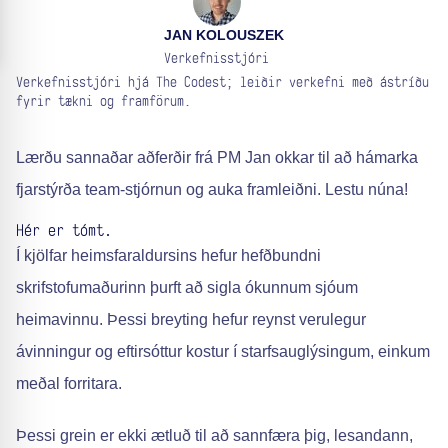
JAN KOLOUSZEK
Verkefnisstjóri
Verkefnisstjóri hjá The Codest; leiðir verkefni með ástríðu
fyrir tækni og framförum.
Lærðu sannaðar aðferðir frá PM Jan okkar til að hámarka
fjarstýrða team-stjórnun og auka framleiðni. Lestu núna!
Hér er tómt.
Í kjölfar heimsfaraldursins hefur hefðbundni
skrifstofumaðurinn þurft að sigla ókunnum sjóum
heimavinnu. Þessi breyting hefur reynst verulegur
ávinningur og eftirsóttur kostur í starfsauglýsingum, einkum
meðal forritara.
Þessi grein er ekki ætluð til að sannfæra þig, lesandann,