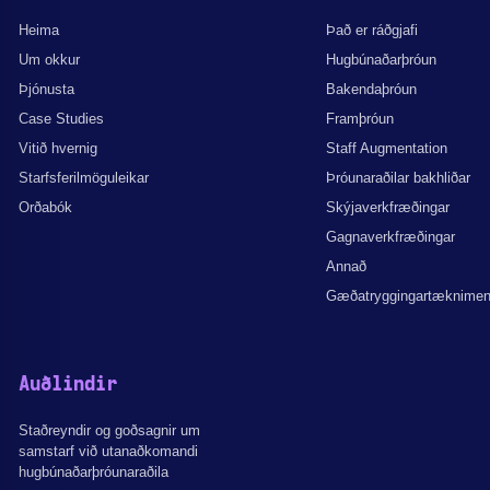
Heima
Það er ráðgjafi
Um okkur
Hugbúnaðarþróun
Þjónusta
Bakendaþróun
Case Studies
Framþróun
Vitið hvernig
Staff Augmentation
Starfsferilmöguleikar
Þróunaraðilar bakhliðar
Orðabók
Skýjaverkfræðingar
Gagnaverkfræðingar
Annað
Gæðatryggingartæknime
Auðlindir
Staðreyndir og goðsagnir um
samstarf við utanaðkomandi
hugbúnaðarþróunaraðila