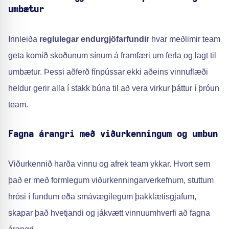
umbætur
Innleiða
reglulegar endurgjöfarfundir
hvar meðlimir team
geta komið skoðunum sínum á framfæri um ferla og lagt til
umbætur. Þessi aðferð fínpússar ekki aðeins vinnuflæði
heldur gerir alla í stakk búna til að vera virkur þáttur í þróun
team.
Fagna árangri með viðurkenningum og umbun
Viðurkennið harða vinnu og afrek team ykkar. Hvort sem
það er með formlegum viðurkenningarverkefnum, stuttum
hrósi í fundum eða smávægilegum þakklætisgjafum,
skapar það hvetjandi og jákvætt vinnuumhverfi að fagna