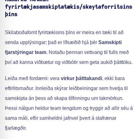
fyrirtækjasamskiptatækis/skeytaforritsins
þíns
Skilaboðaforrit fyrirtækisins þíns er meira en tæki til að
senda upplýsingar; það er lífsæðið hjá þér
Samskipti
fjarstýringar team
. Notaðu þennan vettvang til fulls með
því að kanna viðbætur og viðbótir sem geta aukið þátttöku.
Leiða með fordæmi: vera
virkur þátttakandi
, ekki bara
eftirlitsmaður. Innleiða skýrar leiðbeiningar sem hvetja til
samskipta án þess að skapa tilfinningu um takmörkun.
Þessi nálgun heldur team tengdum og tryggir að allir séu á
sama máli, eflir samheldni jafnvel þvert á stafrænar
fjarlægðir.