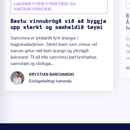
LAUSNIR FYRIR FYRIRTÆKI OG
VAXTARFYRIRTÆKI
B
Bestu vinnubrögð við að byggja
Á
upp sterkt og samheldið teymi
h
Samvinna er lykilatriði fyrir árangur í
Er
hugbúnaðarþróun. Sterkt team sem vinnur vel
Ag
saman getur náð betri árangri og yfirstigið
fa
áskoranir. Til að efla samvinnu þarf fyrirhafnar,
ve
samskipti og stöðuga...
M
KRYSTIAN BARCHANSKI
Einingarleiðtogi framenda