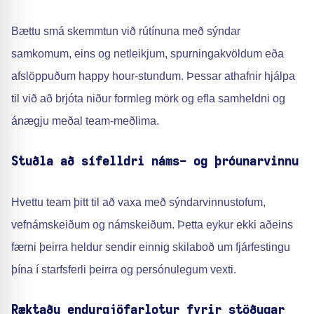
Bættu smá skemmtun við rútínuna með sýndar
samkomum, eins og netleikjum, spurningakvöldum eða
afslöppuðum happy hour-stundum. Þessar athafnir hjálpa
til við að brjóta niður formleg mörk og efla samheldni og
ánægju meðal team-meðlima.
Stuðla að sífelldri náms- og þróunarvinnu
Hvettu team þitt til að vaxa með sýndarvinnustofum,
vefnámskeiðum og námskeiðum. Þetta eykur ekki aðeins
færni þeirra heldur sendir einnig skilaboð um fjárfestingu
þína í starfsferli þeirra og persónulegum vexti.
Ræktaðu endurgjöfarlotur fyrir stöðugar