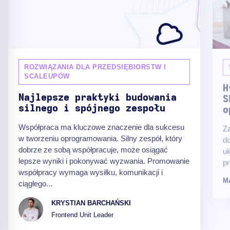
ROZWIĄZANIA DLA PRZEDSIĘBIORSTW I
SCALEUPÓW
H
Najlepsze praktyki budowania
S
silnego i spójnego zespołu
o
Współpraca ma kluczowe znaczenie dla sukcesu
Za
w tworzeniu oprogramowania. Silny zespół, który
do
dobrze ze sobą współpracuje, może osiągać
uk
lepsze wyniki i pokonywać wyzwania. Promowanie
pr
współpracy wymaga wysiłku, komunikacji i
M
ciągłego...
KRYSTIAN BARCHAŃSKI
Frontend Unit Leader