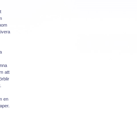
t
m
enom
ivera
a
unna
m att
rblir
.
m en
aper.