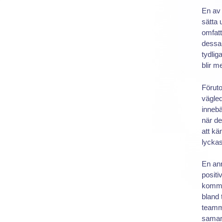
En av 
sätta 
omfat
dessa 
tydli
blir m
Föruto
vägle
innebä
när d
att kä
lyckas
En ann
positi
kommun
bland
teamm
samarb