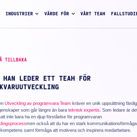
INDUSTRIER
VÄRDE FÖR
VÅRT TEAM
FALLSTUDI
Å TILLBAKA
 MAN LEDER ETT TEAM FÖR
KVARUUTVECKLING
en
Utveckling av programvara
Team
kräver en unik uppsättning färdi
genskaper som går längre än bara
teknisk expertis
. Som ledare är de
t att inte bara ha en djup förståelse för programvaran
klingsprocess
men också att du har en stark kommunikationsförmåga
 kompetens samt förmåga att motivera och inspirera medarbetare.