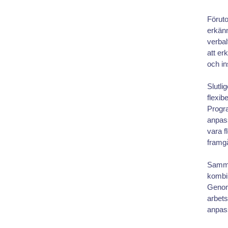
Föruto
erkän
verbal
att e
och in
Slutli
flexib
Progr
anpass
vara f
framgå
Samma
kombi
Genom 
arbets
anpass