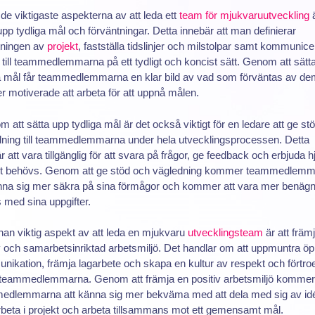
de viktigaste aspekterna av att leda ett
team för mjukvaruutveckling
ä
upp tydliga mål och förväntningar. Detta innebär att man definierar
tningen av
projekt
, fastställa tidslinjer och milstolpar samt kommunice
till teammedlemmarna på ett tydligt och koncist sätt. Genom att sätt
ga mål får teammedlemmarna en klar bild av vad som förväntas av d
er motiverade att arbeta för att uppnå målen.
m att sätta upp tydliga mål är det också viktigt för en ledare att ge st
dning till teammedlemmarna under hela utvecklingsprocessen. Detta
r att vara tillgänglig för att svara på frågor, ge feedback och erbjuda h
et behövs. Genom att ge stöd och vägledning kommer teammedlem
nna sig mer säkra på sina förmågor och kommer att vara mer benägn
 med sina uppgifter.
an viktig aspekt av att leda en mjukvaru
utvecklingsteam
är att främ
v och samarbetsinriktad arbetsmiljö. Det handlar om att uppmuntra ö
ikation, främja lagarbete och skapa en kultur av respekt och förtr
 teammedlemmarna. Genom att främja en positiv arbetsmiljö kommer
edlemmarna att känna sig mer bekväma med att dela med sig av idé
eta i projekt och arbeta tillsammans mot ett gemensamt mål.