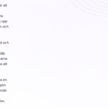
r att
ra
a upp
em och
öd och
jälp
marna
a att
ja en
ppen
oende
er,