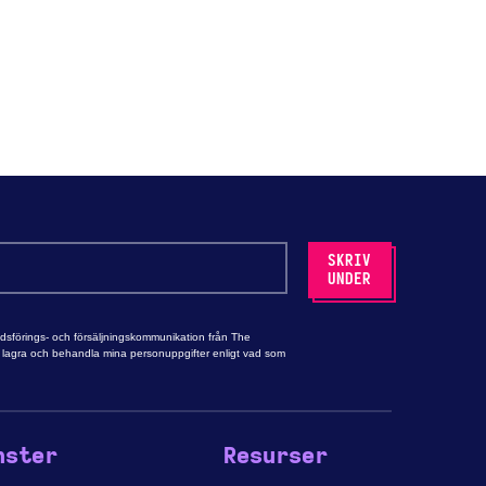
adsförings- och försäljningskommunikation från The
tt lagra och behandla mina personuppgifter enligt vad som
nster
Resurser