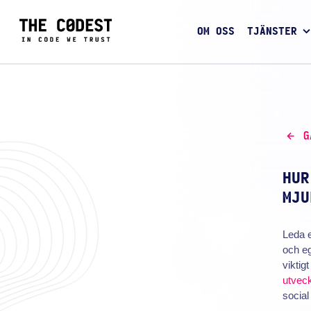
OM OSS
TJÄNSTER
G
HUR
MJU
Leda 
och e
viktig
utvec
social