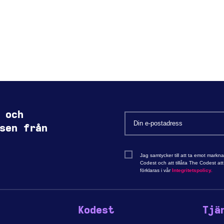
 och
sen från
Jag samtycker till att ta emot markn
Codest och att tillåta The Codest a
förklaras i vår
Integritetspolicy.
Kodest
Tjä