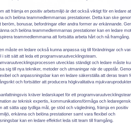
m att främja en positiv arbetsmiljö är det också viktigt för en ledare at
na och belöna teammedlemmarnas prestationer. Detta kan ske geno
t beröm, bonusar, befordringar eller andra former av erkännande. G
rkänna och belöna teammedlemmarnas prestationer kan en ledare mot
spirera teammedlemmarna att fortsätta arbeta hårt och nå framgång.
gen måste en ledare också kunna anpassa sig till förändringar och var
el i sitt sätt att leda ett programvaruutvecklingsteam.
amvaruutvecklingsprocessen utvecklas ständigt och ledare måste k
a sig till nya tekniker, metoder och utmaningar när de uppstår. Geno
lexibel och anpassningsbar kan en ledare säkerställa att deras team fö
ngsrikt och fortsätter att producera högkvalitativa mjukvaruprodukter
nfattningsvis kräver ledarskapet för ett programvaruutvecklingstea
nation av teknisk expertis, kommunikationsförmåga och ledaregensk
att sätta upp tydliga mål, ge stöd och vägledning, främja en positiv
miljö, erkänna och belöna prestationer samt vara flexibel och
ningsbar kan en ledare effektivt leda sitt team till framgång.