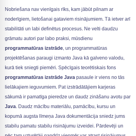
Nobriešana nav vienīgais rīks, kam jābūt pilnam ar
noderīgiem, lietošanai gataviem risinājumiem. Tā ietver arī
stabilitāti un labi definētus procesus. Ne velti daudzu
grāmatu autori par labo praksi, mūsdienu
programmatūras izstrāde
, un programmatūras
projektēšanas paraugi izmanto Java kā galveno valodu,
kurā tiek sniegti piemēri. Spēcīgais teorētiskais fons
programmatūras izstrāde Java
pasaule ir viens no tās
lielākajiem ieguvumiem. Pat izstrādātājiem karjeras
sākumā ir pamatīga pieredze un daudz zināšanu avotu par
Java
. Daudz mācību materiālu, pamācību, kursu un
kopumā augsta līmeņa Java dokumentācija sniedz jums
stabilu pamatu stabilu risinājumu izveidei. Pārdevēji un
pēc tam uzturētāji gandrīz vienmēr var atrast risinājumus