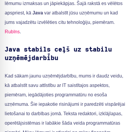
lēmumu izmaksas un jāpiekāpjas. Šajā rakstā es vēlētos
apspriest, kā
Java
var atbalstīt jūsu uzņēmumu un kad
jums vajadzētu izvēlēties citu tehnoloģiju, piemēram.
Rubīns
.
Java stabils ceļš uz stabilu
uzņēmējdarbību
Kad sākam jaunu uzņēmējdarbību, mums ir daudz veidu,
kā atbalstīt savu attīstību ar IT saistītajos aspektos,
piemēram, iegādājoties programmatūru no esoša
uzņēmuma. Šie iepakotie risinājumi ir paredzēti vispārējai
lietošanai to darbības jomā. Teksta redaktori, izklājlapas,
operētājsistēmas ir labākie šāda veida programmatūras