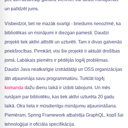
un palīdzēt jums.
Visbeidzot, bet ne mazāk svarīgi - briedums nenozīmē, ka
bibliotēkas un risinājumi ir diezgan pamesti. Daudzi
projekti tiek aktīvi attīstīti un uzturēti. Tam ir divas galvenās
priekšrocības. Pirmkārt, visi šie projekti ir aktuāli drošības
jomā. Labākais piemērs ir pēdējās log4j problēmas.
Daudzi Java neatkarīgie izstrādātāji un OSS organizācijas
ātri atjaunināja savu programmatūru. Turklāt log4j
komanda
dažu dienu laikā ir izdoti labojumi. Un mēs
runājam par bibliotēku, kas tiek aktīvi uzturēta 20 gadu
laikā. Otra lieta ir mūsdienīgu risinājumu atjaunināšana.
Piemēram, Spring Framework atbalstīja GraphQL, kopš šai
tehnoloģijai ir oficiāla specifikācija.