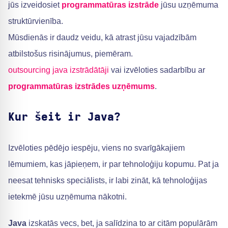
jūs izveidosiet
programmatūras izstrāde
jūsu uzņēmuma
struktūrvienība.
Mūsdienās ir daudz veidu, kā atrast jūsu vajadzībām
atbilstošus risinājumus, piemēram.
outsourcing java izstrādātāji
vai izvēloties sadarbību ar
programmatūras izstrādes uzņēmums
.
Kur šeit ir Java?
Izvēloties pēdējo iespēju, viens no svarīgākajiem
lēmumiem, kas jāpieņem, ir par tehnoloģiju kopumu. Pat ja
neesat tehnisks speciālists, ir labi zināt, kā tehnoloģijas
ietekmē jūsu uzņēmuma nākotni.
Java
izskatās vecs, bet, ja salīdzina to ar citām populārām