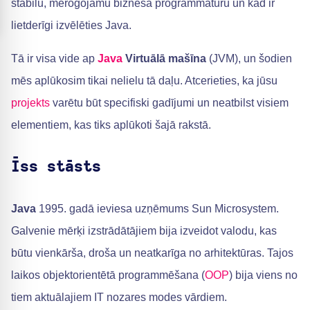
stabilu, mērogojamu biznesa programmatūru un kad ir
lietderīgi izvēlēties Java.
Tā ir visa vide ap
Java
Virtuālā mašīna
(JVM), un šodien
mēs aplūkosim tikai nelielu tā daļu. Atcerieties, ka jūsu
projekts
varētu būt specifiski gadījumi un neatbilst visiem
elementiem, kas tiks aplūkoti šajā rakstā.
Īss stāsts
Java
1995. gadā ieviesa uzņēmums Sun Microsystem.
Galvenie mērķi izstrādātājiem bija izveidot valodu, kas
būtu vienkārša, droša un neatkarīga no arhitektūras. Tajos
laikos objektorientētā programmēšana (
OOP
) bija viens no
tiem aktuālajiem IT nozares modes vārdiem.