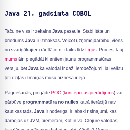
Java 21. gadsimta COBOL
Taču ne viss ir zeltains
Java
pasaule. Stabilitāte un
briedums
Java
ir izmaksas. Veicot uzņēmējdarbību, viens
no svarīgākajiem rādītājiem ir laiks līdz
tirgus
. Procesi ļauj
mums
ātri piegādāt klientiem jaunu programmatūras
versiju, bet
Java
kā valodai ir daži ierobežojumi, lai veiktu
ļoti dziļas izmaiņas mūsu biznesa idejā.
Pagriešanās, piegāde
POC
(
koncepcijas pierādījums
) vai
pārbūve
programmatūra no nulles
katrā iterācijā nav
kaut kas tāds.
Java
ir noderīgs. Ir labāki risinājumi, kas
darbojas uz JVM, piemēram, Kotlin vai Clojure valodas,
kas šādos gadījumos darbojas labi. Kāpēc? Mums