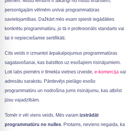
piemēri. Mūsu lēmumi ir atkarīgi no mūsu finansēm,
personīgajām vēlmēm un/vai programmatūras
savietojamības. Dažkārt mēs esam spiesti iegādāties
konkrētu programmatūru, jo tā ir profesionāls standarts vai
tai ir nepieciešamie sertifikāti.
Cits veids ir izmantot ārpakalpojumus programmatūras
sagatavošanai, kas balstītos uz esošajiem risinājumiem.
Ļoti labs piemērs ir tīmekļa vietnes izveide,
e-komercija
vai
adresātu sarakstu. Pārdevējs pielāgo esošo
programmatūru un nodrošina jums risinājumu, kas atbilst
jūsu vajadzībām.
Tomēr ir vēl viens veids. Mēs varam
izstrādāt
programmatūru no nulles
. Protams, neviens negaida, ka