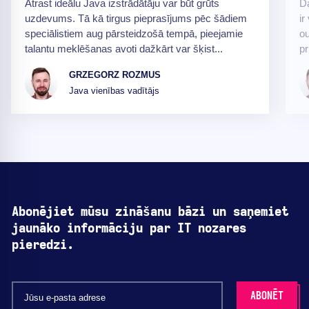
Atrast ideālu Java izstrādātāju var būt grūts
Da
uzdevums. Tā kā tirgus pieprasījums pēc šādiem
ir
speciālistiem aug pārsteidzošā tempā, pieejamie
o
talantu meklēšanas avoti dažkārt var šķist...
pr
GRZEGORZ ROZMUS
Java vienības vadītājs
Abonējiet mūsu zināšanu bāzi un saņemiet
jaunāko informāciju par IT nozares
pieredzi.