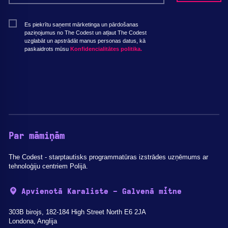
Es piekrītu saņemt mārketinga un pārdošanas
paziņojumus no The Codest un atļaut The Codest
uzglabāt un apstrādāt manus personas datus, kā
paskaidrots mūsu
Konfidencialitātes politika.
Par māmiņām
The Codest - starptautisks programmatūras izstrādes uzņēmums ar
tehnoloģiju centriem Polijā.
Apvienotā Karaliste - Galvenā mītne
303B birojs, 182-184 High Street North E6 2JA
Londona, Anglija