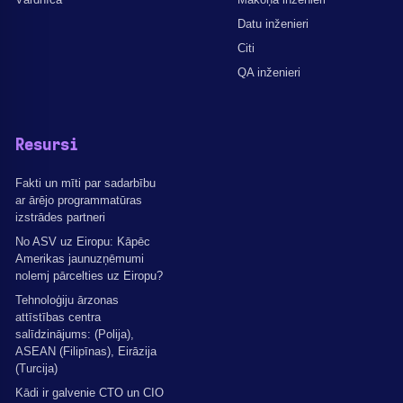
Datu inženieri
Citi
QA inženieri
Resursi
Fakti un mīti par sadarbību
ar ārējo programmatūras
izstrādes partneri
No ASV uz Eiropu: Kāpēc
Amerikas jaunuzņēmumi
nolemj pārcelties uz Eiropu?
Tehnoloģiju ārzonas
attīstības centra
salīdzinājums: (Polija),
ASEAN (Filipīnas), Eirāzija
(Turcija)
Kādi ir galvenie CTO un CIO