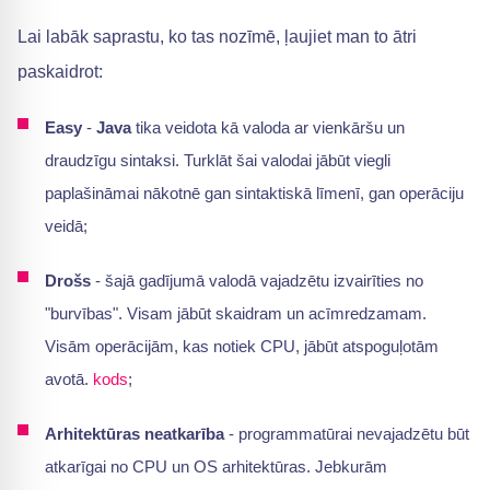
Lai labāk saprastu, ko tas nozīmē, ļaujiet man to ātri
paskaidrot:
Easy
-
Java
tika veidota kā valoda ar vienkāršu un
draudzīgu sintaksi. Turklāt šai valodai jābūt viegli
paplašināmai nākotnē gan sintaktiskā līmenī, gan operāciju
veidā;
Drošs
- šajā gadījumā valodā vajadzētu izvairīties no
"burvības". Visam jābūt skaidram un acīmredzamam.
Visām operācijām, kas notiek CPU, jābūt atspoguļotām
avotā.
kods
;
Arhitektūras neatkarība
- programmatūrai nevajadzētu būt
atkarīgai no CPU un OS arhitektūras. Jebkurām