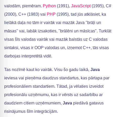
valodām, piemēram.
Python
(1991),
JavaScript
(1995), C#
(2000), C++ (1983) vai
PHP
(1995), tad jūs atklāsiet, ka
lielākā daļa no tām ir vairāk vai mazāk Java "brāļi un
māsas" vai, labāk izsakoties, "brālēni un māsīcas". Turklāt
visas šīs valodas vairāk vai mazāk balstās uz C valodas
sintaksi, visas ir OOP valodas un, izņemot C++, tās visas
darbojas interpretētā vidē.
Tas nozīmē kaut ko vairāk. Visu šo gadu laikā,
Java
ieviesa vai pieņēma daudzus standartus, kas pārtapa par
profesionāliem standartiem. Tātad, ja vēlaties izveidot
profesionālu uzņēmumu, kas ir vērsts uz sadarbību ar
daudziem citiem uzņēmumiem,
Java
piedāvā gatavus
risinājumus šīm integrācijām.