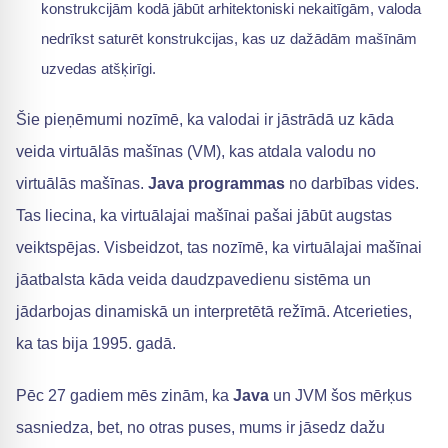
konstrukcijām kodā jābūt arhitektoniski nekaitīgām, valoda
nedrīkst saturēt konstrukcijas, kas uz dažādām mašīnām
uzvedas atšķirīgi.
Šie pieņēmumi nozīmē, ka valodai ir jāstrādā uz kāda
veida virtuālās mašīnas (VM), kas atdala valodu no
virtuālās mašīnas.
Java programmas
no darbības vides.
Tas liecina, ka virtuālajai mašīnai pašai jābūt augstas
veiktspējas. Visbeidzot, tas nozīmē, ka virtuālajai mašīnai
jāatbalsta kāda veida daudzpavedienu sistēma un
jādarbojas dinamiskā un interpretētā režīmā. Atcerieties,
ka tas bija 1995. gadā.
Pēc 27 gadiem mēs zinām, ka
Java
un JVM šos mērķus
sasniedza, bet, no otras puses, mums ir jāsedz dažu