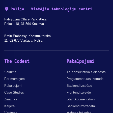
Polija - Vietējie tehnoloģiju centri
Fabryczna Office Park, Aleja
Pokoju 18, 31-564 Krakova
Brain Embassy, Konstruktorska
11, 02-673 Varšava, Polija
The Codest
Pakalpojumi
Sākums
Tā Konsultatīvais dienests
Par māmiņām
Programmatūras izstrāde
Pakalpojumi
Backend izstrāde
Case Studies
Frontend izveide
Zināt, kā
Staff Augmentation
Karjera
Backend izstrādātāji
Vārdnīca
Mākoņa inženieri