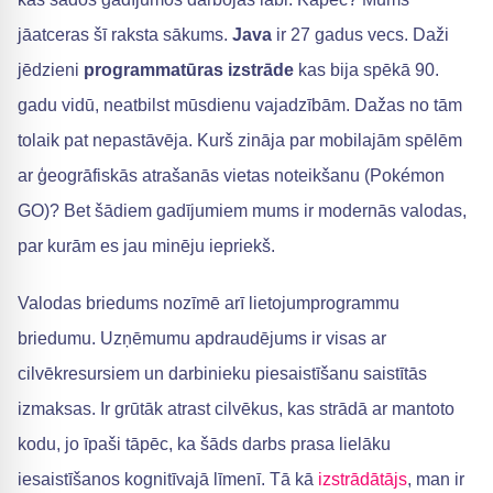
jāatceras šī raksta sākums.
Java
ir 27 gadus vecs. Daži
jēdzieni
programmatūras izstrāde
kas bija spēkā 90.
gadu vidū, neatbilst mūsdienu vajadzībām. Dažas no tām
tolaik pat nepastāvēja. Kurš zināja par mobilajām spēlēm
ar ģeogrāfiskās atrašanās vietas noteikšanu (Pokémon
GO)? Bet šādiem gadījumiem mums ir modernās valodas,
par kurām es jau minēju iepriekš.
Valodas briedums nozīmē arī lietojumprogrammu
briedumu. Uzņēmumu apdraudējums ir visas ar
cilvēkresursiem un darbinieku piesaistīšanu saistītās
izmaksas. Ir grūtāk atrast cilvēkus, kas strādā ar mantoto
kodu, jo īpaši tāpēc, ka šāds darbs prasa lielāku
iesaistīšanos kognitīvajā līmenī. Tā kā
izstrādātājs
, man ir