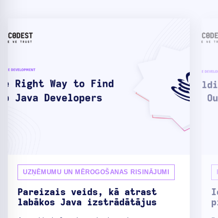
UZŅĒMUMU UN MĒROGOŠANAS RISINĀJUMI
Pareizais veids, kā atrast
I
labākos Java izstrādātājus
p