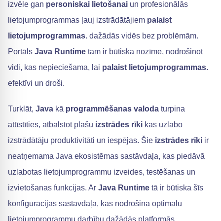
izvēle gan
personiskai lietošanai
un profesionālās
lietojumprogrammas ļauj izstrādātājiem
palaist
lietojumprogrammas.
dažādās vidēs bez problēmām.
Portāls
Java Runtime
tam ir būtiska nozīme, nodrošinot
vidi, kas nepieciešama, lai
palaist lietojumprogrammas.
efektīvi un droši.
Turklāt,
Java
kā
programmēšanas valoda
turpina
attīstīties, atbalstot plašu
izstrādes rīki
kas uzlabo
izstrādātāju produktivitāti un iespējas. Šie
izstrādes rīki
ir
neatņemama Java ekosistēmas sastāvdaļa, kas piedāvā
uzlabotas lietojumprogrammu izveides, testēšanas un
izvietošanas funkcijas. Ar
Java Runtime
tā ir būtiska šīs
konfigurācijas sastāvdaļa, kas nodrošina optimālu
lietojumprogrammu darbību dažādās platformās.