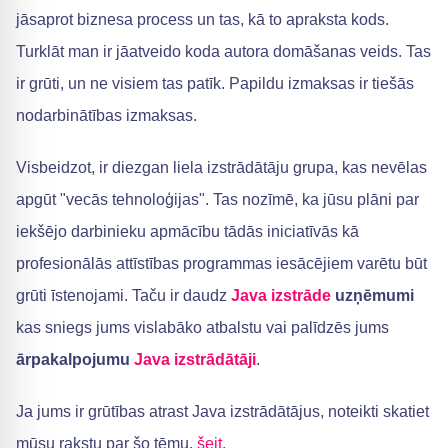
jāsaprot biznesa process un tas, kā to apraksta kods.
Turklāt man ir jāatveido koda autora domāšanas veids. Tas
ir grūti, un ne visiem tas patīk. Papildu izmaksas ir tiešās
nodarbinātības izmaksas.
Visbeidzot, ir diezgan liela izstrādātāju grupa, kas nevēlas
apgūt "vecās tehnoloģijas". Tas nozīmē, ka jūsu plāni par
iekšējo darbinieku apmācību tādās iniciatīvās kā
profesionālās attīstības programmas iesācējiem varētu būt
grūti īstenojami. Taču ir daudz
Java izstrāde
uzņēmumi
kas sniegs jums vislabāko atbalstu vai palīdzēs jums
ārpakalpojumu
Java izstrādātāji
.
Ja jums ir grūtības atrast Java izstrādātājus, noteikti skatiet
mūsu rakstu par šo tēmu.
šeit
.