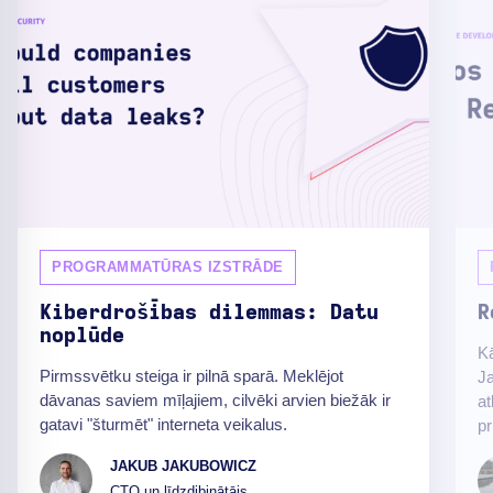
PROGRAMMATŪRAS IZSTRĀDE
Kiberdrošības dilemmas: Datu
R
noplūde
Kā
Pirmssvētku steiga ir pilnā sparā. Meklējot
Ja
dāvanas saviem mīļajiem, cilvēki arvien biežāk ir
at
gatavi "šturmēt" interneta veikalus.
pr
JAKUB JAKUBOWICZ
CTO un līdzdibinātājs