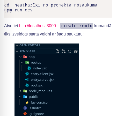
cd [neatkarīgi no projekta nosaukuma]

npm run dev

```
create-remix
Atveriet
http://localhost:3000
. .
komandā
tiks izveidots starta veidni ar šādu struktūru: