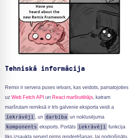
Tehniskā informācija
Remix ir servera puses ietvars, kas veidots, pamatojoties
uz
Web Fetch API
un
React maršrutētājs
, katram
maršrutam remiksā ir trīs galvenie eksporta veidi a
iekrāvēji
darbība
, un
un noklusējuma
komponents
iekrāvēji
eksports. Portāls
funkcija
tiks izsaukta serverī pirms renderēšanas, lai nodrošinātu