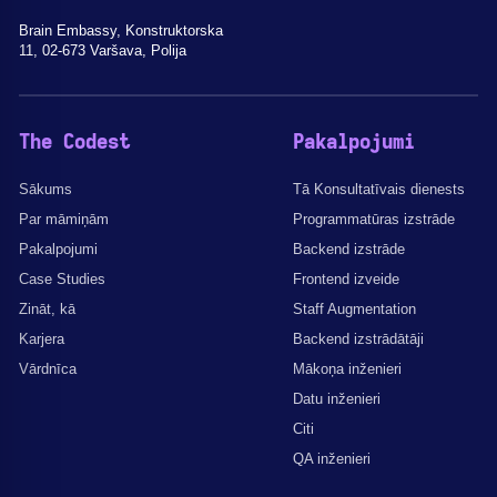
Brain Embassy, Konstruktorska
11, 02-673 Varšava, Polija
The Codest
Pakalpojumi
Sākums
Tā Konsultatīvais dienests
Par māmiņām
Programmatūras izstrāde
Pakalpojumi
Backend izstrāde
Case Studies
Frontend izveide
Zināt, kā
Staff Augmentation
Karjera
Backend izstrādātāji
Vārdnīca
Mākoņa inženieri
Datu inženieri
Citi
QA inženieri