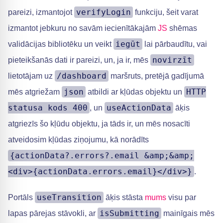
verifyLogin
pareizi, izmantojot
funkciju, šeit varat
izmantot jebkuru no savām iecienītākajām
JS
shēmas
iegūt
validācijas bibliotēku un veikt
lai pārbaudītu, vai
novirzīt
pieteikšanās dati ir pareizi, un, ja ir, mēs
/dashboard
lietotājam uz
maršruts, pretējā gadījumā
json
HTTP
mēs atgriežam
atbildi ar kļūdas objektu un
statusa kods 400
useActionData
, un
āķis
atgriezīs šo kļūdu objektu, ja tāds ir, un mēs nosacīti
atveidosim kļūdas ziņojumu, kā norādīts
{actionData?.errors?.email &amp;&amp;
<div>{actionData.errors.email}</div>}
.
useTransition
Portāls
āķis stāsta
mums
visu par
isSubmitting
lapas pārejas stāvokli, ar
mainīgais mēs