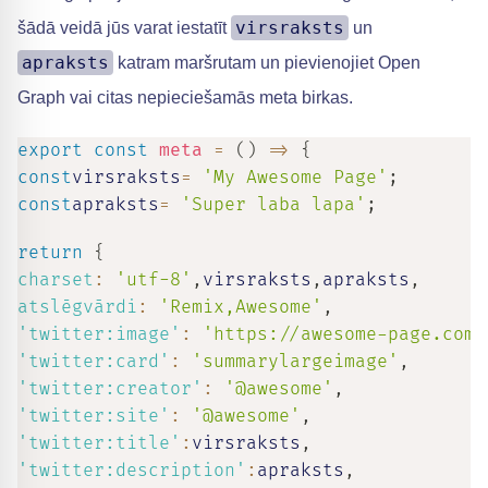
virsraksts
šādā veidā jūs varat iestatīt
un
apraksts
katram maršrutam un pievienojiet Open
Graph vai citas nepieciešamās meta birkas.
export
const
meta
=
(
)
=>
{
const
virsraksts
=
'My Awesome Page'
;
const
apraksts
=
'Super laba lapa'
;
return
{
charset
:
'utf-8'
,
virsraksts
,
apraksts
,
atslēgvārdi
:
'Remix,Awesome'
,
'twitter:image'
:
'https://awesome-page.com/
'twitter:card'
:
'summarylargeimage'
,
'twitter:creator'
:
'@awesome'
,
'twitter:site'
:
'@awesome'
,
'twitter:title'
:
virsraksts
,
'twitter:description'
:
apraksts
,