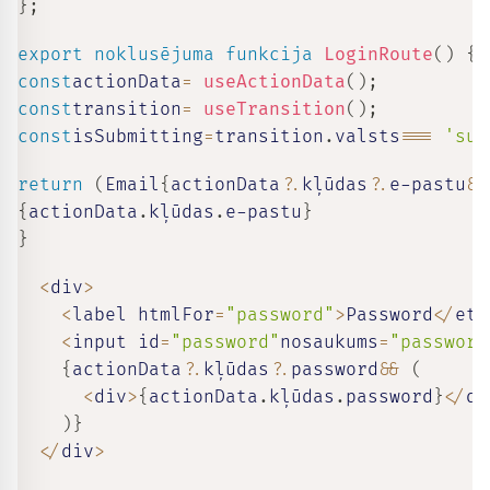
}
;
export
noklusējuma
funkcija
LoginRoute
(
)
{
const
actionData
=
useActionData
(
)
;
const
transition
=
useTransition
(
)
;
const
isSubmitting
=
transition
.
valsts
===
'sub
return
(
Email
{
actionData
?.
kļūdas
?.
e-pastu
&&
{
actionData
.
kļūdas
.
e-pastu
}
}
<
div
>
<
label htmlFor
=
"password"
>
Password
<
/
eti
<
input id
=
"password"
nosaukums
=
"password
{
actionData
?.
kļūdas
?.
password
&&
(
<
div
>
{
actionData
.
kļūdas
.
password
}
<
/
di
)
}
<
/
div
>