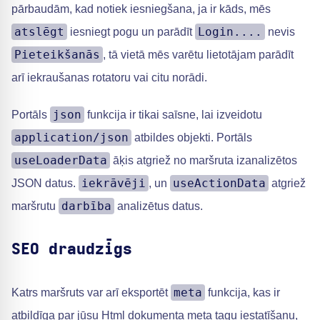
pārbaudām, kad notiek iesniegšana, ja ir kāds, mēs
atslēgt
Login....
iesniegt pogu un parādīt
nevis
Pieteikšanās
, tā vietā mēs varētu lietotājam parādīt
arī iekraušanas rotatoru vai citu norādi.
json
Portāls
funkcija ir tikai saīsne, lai izveidotu
application/json
atbildes objekti. Portāls
useLoaderData
āķis atgriež no maršruta izanalizētos
iekrāvēji
useActionData
JSON datus.
, un
atgriež
darbība
maršrutu
analizētus datus.
SEO draudzīgs
meta
Katrs maršruts var arī eksportēt
funkcija, kas ir
atbildīga par jūsu Html dokumenta meta tagu iestatīšanu,