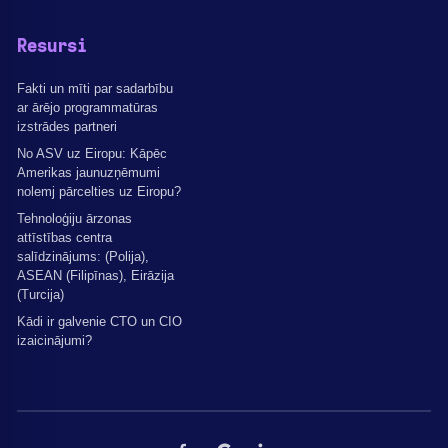
Resursi
Fakti un mīti par sadarbību
ar ārējo programmatūras
izstrādes partneri
No ASV uz Eiropu: Kāpēc
Amerikas jaunuzņēmumi
nolemj pārcelties uz Eiropu?
Tehnoloģiju ārzonas
attīstības centra
salīdzinājums: (Polija),
ASEAN (Filipīnas), Eirāzija
(Turcija)
Kādi ir galvenie CTO un CIO
izaicinājumi?