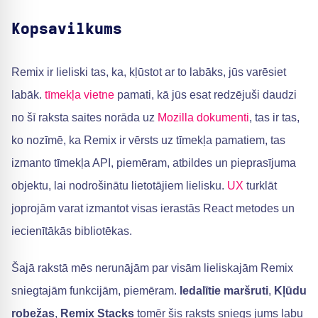
Kopsavilkums
Remix ir lieliski tas, ka, kļūstot ar to labāks, jūs varēsiet
labāk.
tīmekļa vietne
pamati, kā jūs esat redzējuši daudzi
no šī raksta saites norāda uz
Mozilla dokumenti
, tas ir tas,
ko nozīmē, ka Remix ir vērsts uz tīmekļa pamatiem, tas
izmanto tīmekļa API, piemēram, atbildes un pieprasījuma
objektu, lai nodrošinātu lietotājiem lielisku.
UX
turklāt
joprojām varat izmantot visas ierastās React metodes un
iecienītākās bibliotēkas.
Šajā rakstā mēs nerunājām par visām lieliskajām Remix
sniegtajām funkcijām, piemēram.
Iedalītie maršruti
,
Kļūdu
robežas
,
Remix Stacks
tomēr šis raksts sniegs jums labu