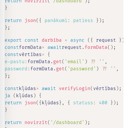
return
novirzīt
(
'/dashboard'
)
;
}
return
json
(
{
panākumi
:
patiess
}
)
;
}
;
export
const
darbība
=
async
(
{
 request 
}
)
const
formData
=
await
request
.
formData
(
)
;
const
vērtības
=
{
e-pastu
:
formData
.
get
(
'email'
)
??
''
,
password
:
formData
.
get
(
'password'
)
??
''
,
}
;
const
kļūdas
=
await
verifyLogin
(
vērtības
)
;
ja
(
kļūdas
)
{
return
json
(
{
kļūdas
}
,
{
statuss
:
400
}
)
;
}
return
novirzīt
(
'/dashboard'
)
;