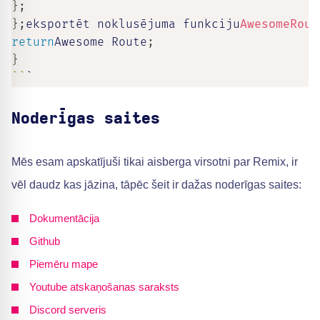
}
;
}
;
eksportēt noklusējuma funkciju
AwesomeRout
return
Awesome Route
;
}
`
`
`
Noderīgas saites
Mēs esam apskatījuši tikai aisberga virsotni par Remix, ir
vēl daudz kas jāzina, tāpēc šeit ir dažas noderīgas saites:
Dokumentācija
Github
Piemēru mape
Youtube atskaņošanas saraksts
Discord serveris