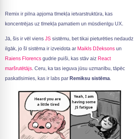
Remix ir pilna apjoma tīmekļa ietvarstruktūra, kas
koncentrējas uz tīmekļa pamatiem un mūsdienīgu UX.
Jā, šis ir vēl viens
JS
sistēmu, bet tikai pieturēties nedaudz
ilgāk, jo šī sistēma ir izveidota ar
Maikls Džeksons
un
Raiens Florencs
gudrie puiši, kas stāv aiz
React
maršrutētājs
. Ceru, ka tas ieguva jūsu uzmanību, tāpēc
paskatīsimies, kas ir labs par
Remiksu sistēma
.