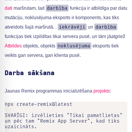
darbība
dati
maršrutam, tad
funkcija ir atbildīga par datu
mutāciju, noklusējuma eksports ir komponents, kas tiks
iekrāvēji
darbība
atveidots šajā maršrutā. .
un
funkcijas tiek izpildītas tikai servera pusē, un tām jāatgriež
noklusējuma
Atbildes
objekts, objekts
eksports tiek
veikts gan servera, gan klienta pusē.
Darba sākšana
Jaunas Remix programmas inicializēšana
projekts
:
npx create-remix@latest

SVARĪGI: izvēlieties "Tikai pamatlietas" 
un pēc tam "Remix App Server", kad tiks 
uzaicināts.
