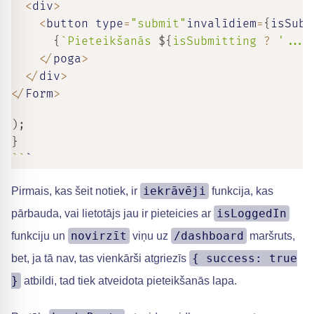
<
div
>
<
button type
=
"submit"
invalīdiem
=
{
isSubm
{
`
Pieteikšanās 
${
isSubmitting 
?
'...'
<
/
poga
>
<
/
div
>
<
/
Form
>
)
;
}
`
`
`
iekrāvēji
Pirmais, kas šeit notiek, ir
funkcija, kas
isLoggedIn
pārbauda, vai lietotājs jau ir pieteicies ar
novirzīt
/dashboard
funkciju un
viņu uz
maršruts,
{ success: true
bet, ja tā nav, tas vienkārši atgriezīs
}
atbildi, tad tiek atveidota pieteikšanās lapa.