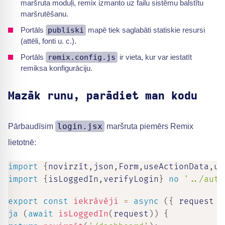
maršruta moduļi, remix izmanto uz failu sistēmu balstītu
maršrutēšanu.
Portāls
publiski
mapē tiek saglabāti statiskie resursi
(attēli, fonti u. c.).
Portāls
remix.config.js
ir vieta, kur var iestatīt
remiksa konfigurāciju.
Mazāk runu, parādiet man kodu
login.jsx
Pārbaudīsim
maršruta piemērs Remix
lietotnē:
import
{
novirzīt
,
json
,
Form
,
useActionData
,
us
import
{
isLoggedIn
,
verifyLogin
}
no
'../auth
export
const
iekrāvēji
=
async
(
{
 request 
}
ja
(
await
isLoggedIn
(
request
)
)
{