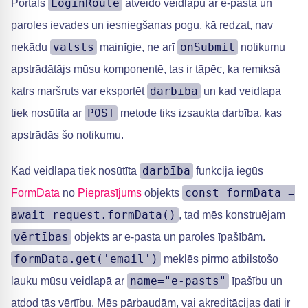
LoginRoute
Portāls
atveido veidlapu ar e-pasta un
paroles ievades un iesniegšanas pogu, kā redzat, nav
valsts
onSubmit
nekādu
mainīgie, ne arī
notikumu
apstrādātājs mūsu komponentē, tas ir tāpēc, ka remiksā
darbība
katrs maršruts var eksportēt
un kad veidlapa
POST
tiek nosūtīta ar
metode tiks izsaukta darbība, kas
apstrādās šo notikumu.
darbība
Kad veidlapa tiek nosūtīta
funkcija iegūs
const formData =
FormData
no
Pieprasījums
objekts
await request.formData()
, tad mēs konstruējam
vērtības
objekts ar e-pasta un paroles īpašībām.
formData.get('email')
meklēs pirmo atbilstošo
name="e-pasts"
lauku mūsu veidlapā ar
īpašību un
atdod tās vērtību. Mēs pārbaudām, vai akreditācijas dati ir