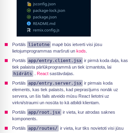
Portāls
lietotne
mapē būs ietverti visi jūsu
lietojumprogrammas maršruti un
kods
.
Portāls
app/entry.client.jsx
ir pirmā koda daļa, kas
tiek palaista pārlūkprogrammā un tiek izmantota, lai
hidrāts
.
React
sastāvdaļas.
Portāls
app/entry.server.jsx
ir pirmais koda
elements, kas tiek palaists, kad pieprasījums nonāk uz
servera, un šis fails atveido mūsu React lietotni uz
virkni/straumi un nosūta to kā atbildi klientam.
Portāls
app/root.jsx
ir vieta, kur atrodas saknes
komponents.
Portāls
app/routes/
ir vieta, kur tiks novietoti visi jūsu