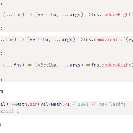
)
;
=
(
...
fns
)
=>
(
vērtība
,
...
args
)
=>
fns
.
reduceRight
)
)
;
...
fns
)
=>
(
vērtība
,
...
args
)
=>
fns
.
samazināt .
(
(
v
)
)
;
=
(
...
fns
)
=>
(
vērtība
,
...
args
)
=>
fns
.
reduceRight
)
)
;
rs
val
)
=>
Math
.
sin
(
val
*
Math
.
PI
/
180
)
// nav lasāms
tgriež 1
s