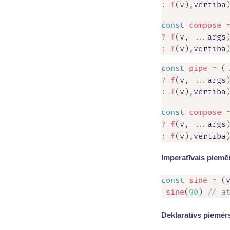
:
f
(
v
)
,
vērtība
const
compose
?
f
(
v
,
...
args
:
f
(
v
)
,
vērtība
const
pipe
=
(
?
f
(
v
,
...
args
:
f
(
v
)
,
vērtība
const
compose
?
f
(
v
,
...
args
:
f
(
v
)
,
vērtība
Imperatīvais piemē
const
sine
=
(
sine
(
90
)
// a
Deklaratīvs piemēr