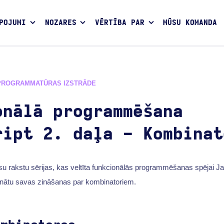
POJUMI
NOZARES
VĒRTĪBA PAR
MŪSU KOMANDA
PROGRAMMATŪRAS IZSTRĀDE
onālā programmēšana
ript 2. daļa - Kombinat
ūsu rakstu sērijas, kas veltīta funkcionālās programmēšanas spējai J
šinātu savas zināšanas par kombinatoriem.