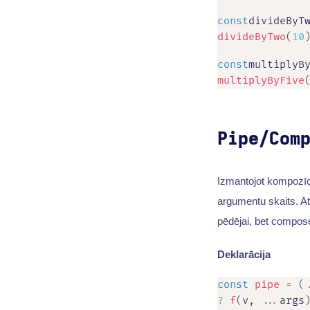
const
divideByT
divideByTwo
(
10
const
multiplyB
multiplyByFive
Pipe/Com
Izmantojot kompozīcij
argumentu skaits. Atš
pēdējai, bet compos
Deklarācija
const
pipe
=
(
?
f
(
v
,
...
args