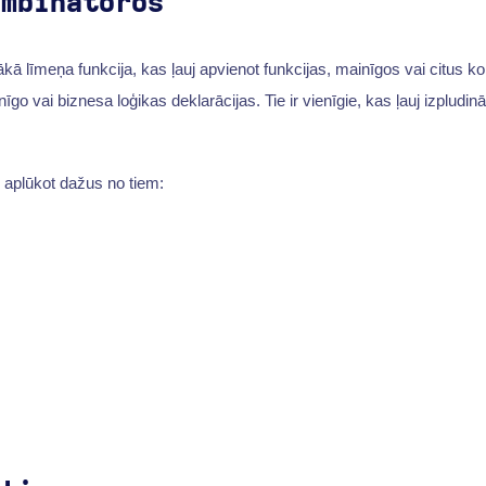
ombinatoros
ākā līmeņa funkcija, kas ļauj apvienot funkcijas, mainīgos vai citus k
īgo vai biznesa loģikas deklarācijas. Tie ir vienīgie, kas ļauj izpludināt
 aplūkot dažus no tiem: