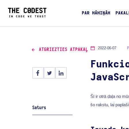
PAR MĀMIŅĀM
PAKAL
2022-06-07
ATGRIEZTIES ATPAKAĻ
Funkci
JavaSc
Šī ir otrā daļa no m
šo rakstu, lai papla
Saturs