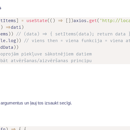
s
etItems
]
=
useState
(
(
)
=>
[
]
)
axios
.
get
(
'http://loc
}
)
=>
dati
)
tems
)
)
// (data) => { setItems(data); return data 
ole
.
log
)
)
// viens then = viena funkcija = viena a
adData
)
)
joprojām piekļuve sākotnējiem datiem
abāt atvēršanas/aizvēršanas principu
 argumentus un ļauj tos izsaukt secīgi.
(
fn
)
=>
{
{