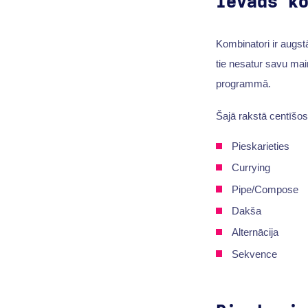
Ievads k
Kombinatori ir augst
tie nesatur savu main
programmā.
Šajā rakstā centīšos
Pieskarieties
Currying
Pipe/Compose
Dakša
Alternācija
Sekvence