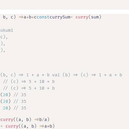
;
,
 b
,
 c
)
=>
a
+
b
+
c
const
currySum
=
curry
(
sum
)
ukumi

c),

),

),



 (b, c) => 1 + a + b vai (b) => (c) => 1 + a + b
)
// (c) => 5 + 10 + b
)
// (c) => 5 + 10 + b
)
(
20
)
// 35
)
(
20
)
// 35
,
20
)
// 35
curry
(
(
a
,
 b
)
=>
b
/
a
)
y
=
curry
(
(
a
,
 b
)
=>
a
*
b
)