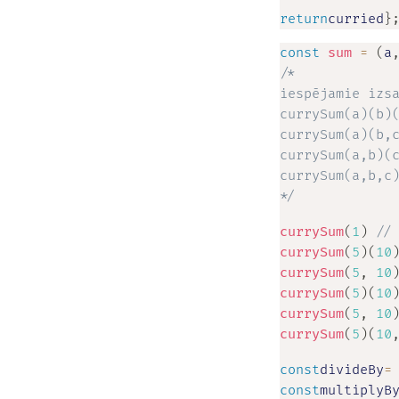
return
curried
}
const
sum
=
(
a
/*

iespējamie izsa
currySum(a)(b)(
currySum(a)(b,c
currySum(a,b)(c
currySum(a,b,c)
*/
currySum
(
1
)
//
currySum
(
5
)
(
10
currySum
(
5
,
10
currySum
(
5
)
(
10
currySum
(
5
,
10
currySum
(
5
)
(
10
const
divideBy
=
const
multiplyB