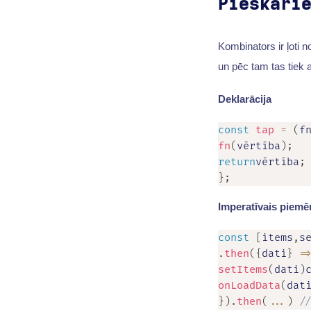
Pieskari
Kombinators ir ļoti 
un pēc tam tas tiek a
Deklarācija
const
tap
=
(
f
fn
(
vērtība
)
;
return
vērtība
;
}
;
Imperatīvais piemē
const
[
items
,
s
.
then
(
{
dati
}
=
setItems
(
dati
)
onLoadData
(
dat
}
)
.
then
(
...
)
/