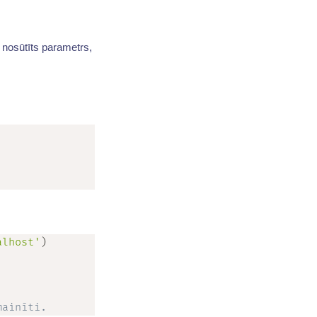
k nosūtīts parametrs,
alhost'
)
mainīti.