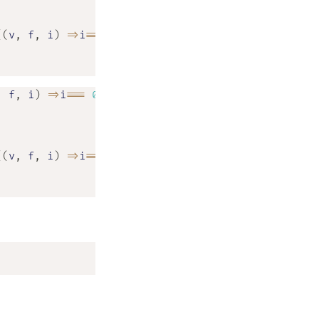
(
(
v
,
 f
,
 i
)
=>
i
===
(
fns
.
garums
-
1
)
,
 f
,
 i
)
=>
i
===
0
(
(
v
,
 f
,
 i
)
=>
i
===
(
fns
.
garums
-
1
)