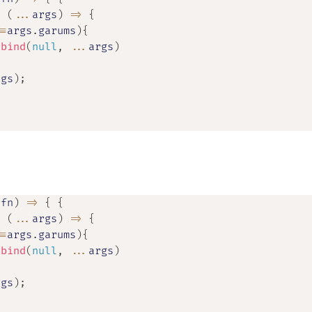
=
(
...
args
)
=>
{
==
args
.
garums
)
{
.
bind
(
null
,
...
args
)
rgs
)
;
;
(
fn
)
=>
{
{
=
(
...
args
)
=>
{
==
args
.
garums
)
{
.
bind
(
null
,
...
args
)
rgs
)
;