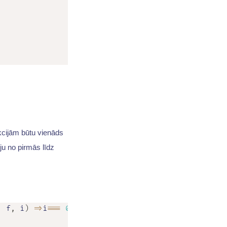
nkcijām būtu vienāds
ju no pirmās līdz
,
 f
,
 i
)
=>
i
===
0