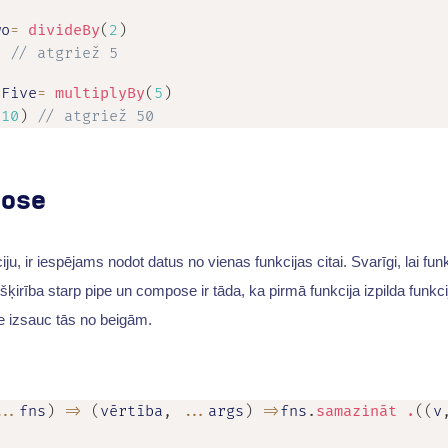
wo
=
divideBy
(
2
)
)
// atgriež 5
yFive
=
multiplyBy
(
5
)
(
10
)
// atgriež 50
pose
u, ir iespējams nodot datus no vienas funkcijas citai. Svarīgi, lai fu
ķirība starp pipe un compose ir tāda, ka pirmā funkcija izpilda funkci
e izsauc tās no beigām.
...
fns
)
=>
(
vērtība
,
...
args
)
=>
fns
.
samazināt .
(
(
v
)