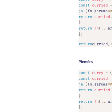
const
curried
ja
(
fn
.
garums
!
return
curried
}
return
fn
(
...
a
}
;
return
curried
}
Piemērs
const
curry
=
const
curried
ja
(
fn
.
garums
!
return
curried
}
return
fn
(
...
a
}
;