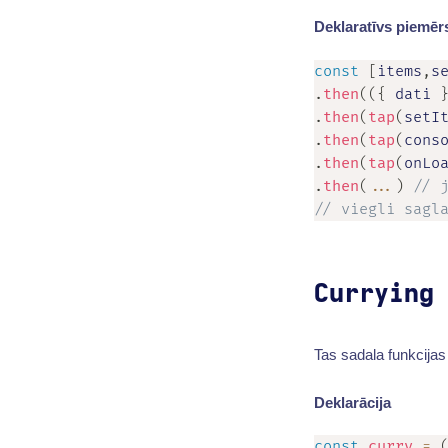
Deklaratīvs piemēr
const
[
items
,
s
.
then
(
(
{
 dati 
.
then
(
tap
(
setI
.
then
(
tap
(
cons
.
then
(
tap
(
onLo
.
then
(
...
)
// 
// viegli sagl
Currying
Tas sadala funkcijas
Deklarācija
const
curry
=