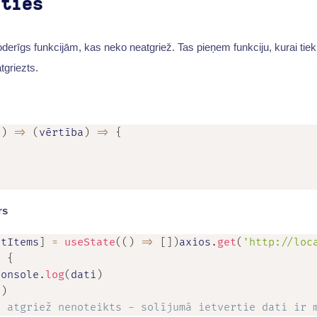
eties
noderīgs funkcijām, kas neko neatgriež. Tas pieņem funkciju, kurai tie
tgriezts.
n
)
=>
(
vērtība
)
=>
{
rs
etItems
]
=
useState
(
(
)
=>
[
]
)
axios
.
get
(
'http://loc
>
{
console
.
log
(
dati
)
i
)
/ atgriež nenoteikts - solījumā ietvertie dati ir 