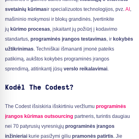
svetainių kūrimas
ir specializuotos technologijos, pvz.
AI
,
mašininio mokymosi ir blokų grandinės. Įvertinkite
jų
kūrimo procesas
, įskaitant jų požiūrį į kodavimo
standartus,
programinės įrangos testavimas
, ir
kokybės
užtikrinimas
. Techniškai išmananti įmonė pateiks
patikimą, aukštos kokybės programinės įrangos
sprendimą, atitinkantį jūsų
verslo reikalavimai
.
Kodėl The Codest?
The Codest išsiskiria išskirtiniu veržlumu
programinės
įrangos kūrimas outsourcing
partneris, turintis daugiau
nei 70 patyrusių vyresniųjų
programinės įrangos
inžinieriai
kurie pasižymi giliu
pramonės patirtis
. Jie