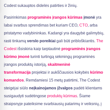
Codest sukauptos didelės patirties ir žinių.
Pasirinkimas
programinės įrangos kūrimas
įmonė
yra
labai svarbus sprendimas bet kuriam CEO,
CTO
, arba
pristatymo vadybininkas. Kadangi yra daugybė galimybių,
rasti tinkamą
verslo poreikiai
gali būti pribloškiantis.
The
Codest
išsiskiria kaip tarptautinė
programinės įrangos
kūrimo įmonė
turinti turtingą sėkmingų programinės
įrangos produktų istoriją,
skaitmeninė
transformacija
projektai ir aukščiausios kokybės
kūrimo
komandos
. Remdamiesi 15 metų patirtimi, The Codest
steigėjai siūlo
neįkainojamos įžvalgos
padėti klientams
susigaudyti sudėtingose
produktų kūrimas
. Šiame
straipsnyje pateiksime svarbiausių patarimų ir veiksnių, į