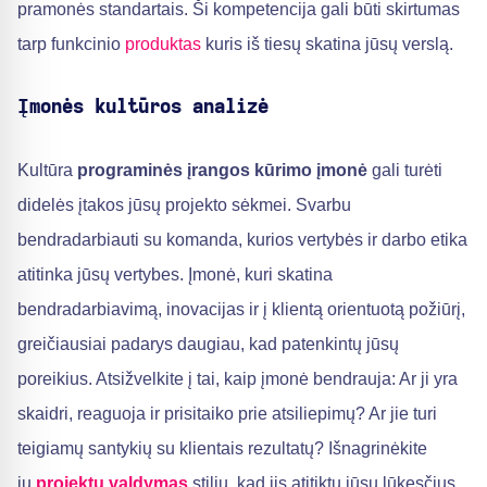
pramonės standartais. Ši kompetencija gali būti skirtumas
tarp funkcinio
produktas
kuris iš tiesų skatina jūsų verslą.
Įmonės kultūros analizė
Kultūra
programinės įrangos kūrimo įmonė
gali turėti
didelės įtakos jūsų projekto sėkmei. Svarbu
bendradarbiauti su komanda, kurios vertybės ir darbo etika
atitinka jūsų vertybes. Įmonė, kuri skatina
bendradarbiavimą, inovacijas ir į klientą orientuotą požiūrį,
greičiausiai padarys daugiau, kad patenkintų jūsų
poreikius. Atsižvelkite į tai, kaip įmonė bendrauja: Ar ji yra
skaidri, reaguoja ir prisitaiko prie atsiliepimų? Ar jie turi
teigiamų santykių su klientais rezultatų? Išnagrinėkite
jų
projektų valdymas
stilių, kad jis atitiktų jūsų lūkesčius.