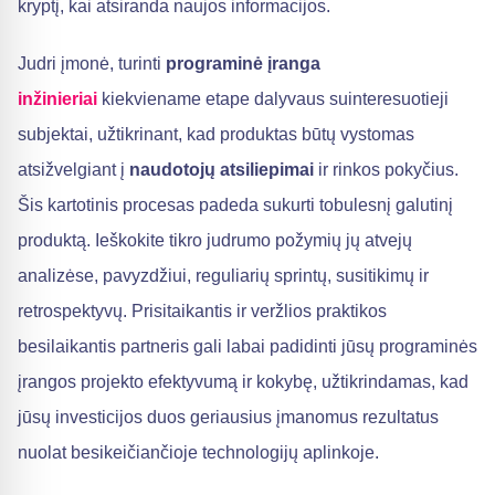
kryptį, kai atsiranda naujos informacijos.
Judri įmonė, turinti
programinė įranga
inžinieriai
kiekviename etape dalyvaus suinteresuotieji
subjektai, užtikrinant, kad produktas būtų vystomas
atsižvelgiant į
naudotojų atsiliepimai
ir rinkos pokyčius.
Šis kartotinis procesas padeda sukurti tobulesnį galutinį
produktą. Ieškokite tikro judrumo požymių jų atvejų
analizėse, pavyzdžiui, reguliarių sprintų, susitikimų ir
retrospektyvų. Prisitaikantis ir veržlios praktikos
besilaikantis partneris gali labai padidinti jūsų programinės
įrangos projekto efektyvumą ir kokybę, užtikrindamas, kad
jūsų investicijos duos geriausius įmanomus rezultatus
nuolat besikeičiančioje technologijų aplinkoje.