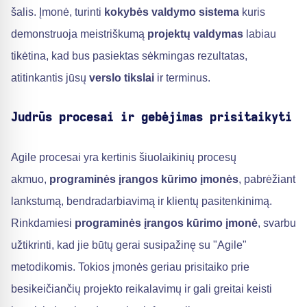
šalis. Įmonė, turinti
kokybės valdymo sistema
kuris
demonstruoja meistriškumą
projektų valdymas
labiau
tikėtina, kad bus pasiektas sėkmingas rezultatas,
atitinkantis jūsų
verslo tikslai
ir terminus.
Judrūs procesai ir gebėjimas prisitaikyti
Agile procesai yra kertinis šiuolaikinių procesų
akmuo,
programinės įrangos kūrimo įmonės
, pabrėžiant
lankstumą, bendradarbiavimą ir klientų pasitenkinimą.
Rinkdamiesi
programinės įrangos kūrimo įmonė
, svarbu
užtikrinti, kad jie būtų gerai susipažinę su "Agile"
metodikomis. Tokios įmonės geriau prisitaiko prie
besikeičiančių projekto reikalavimų ir gali greitai keisti