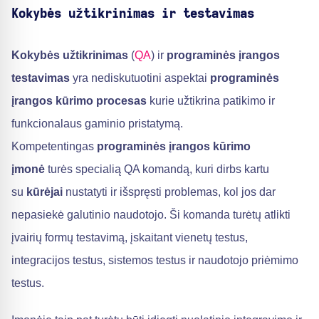
Kokybės užtikrinimas ir testavimas
Kokybės užtikrinimas
(
QA
) ir
programinės įrangos
testavimas
yra nediskutuotini aspektai
programinės
įrangos kūrimo procesas
kurie užtikrina patikimo ir
funkcionalaus gaminio pristatymą.
Kompetentingas
programinės įrangos kūrimo
įmonė
turės specialią QA komandą, kuri dirbs kartu
su
kūrėjai
nustatyti ir išspręsti problemas, kol jos dar
nepasiekė galutinio naudotojo. Ši komanda turėtų atlikti
įvairių formų testavimą, įskaitant vienetų testus,
integracijos testus, sistemos testus ir naudotojo priėmimo
testus.