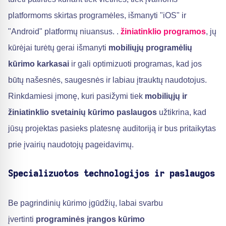
platformoms skirtas programėles, išmanyti "iOS" ir
"Android" platformų niuansus. .
žiniatinklio programos
, jų
kūrėjai turėtų gerai išmanyti
mobiliųjų programėlių
kūrimo karkasai
ir gali optimizuoti programas, kad jos
būtų našesnės, saugesnės ir labiau įtrauktų naudotojus.
Rinkdamiesi įmonę, kuri pasižymi tiek
mobiliųjų ir
žiniatinklio svetainių kūrimo paslaugos
užtikrina, kad
jūsų projektas pasieks platesnę auditoriją ir bus pritaikytas
prie įvairių naudotojų pageidavimų.
Specializuotos technologijos ir paslaugos
Be pagrindinių kūrimo įgūdžių, labai svarbu
įvertinti
programinės įrangos kūrimo