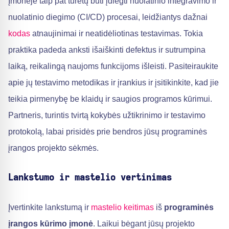
Įmonėje taip pat turėtų būti įdiegti nuolatinio integravimo ir
nuolatinio diegimo (CI/CD) procesai, leidžiantys dažnai
kodas
atnaujinimai ir neatidėliotinas testavimas. Tokia
praktika padeda anksti išaiškinti defektus ir sutrumpina
laiką, reikalingą naujoms funkcijoms išleisti. Pasiteiraukite
apie jų testavimo metodikas ir įrankius ir įsitikinkite, kad jie
teikia pirmenybę be klaidų ir saugios programos kūrimui.
Partneris, turintis tvirtą kokybės užtikrinimo ir testavimo
protokolą, labai prisidės prie bendros jūsų programinės
įrangos projekto sėkmės.
Lankstumo ir mastelio vertinimas
Įvertinkite lankstumą ir
mastelio keitimas
iš
programinės
įrangos kūrimo įmonė
. Laikui bėgant jūsų projekto