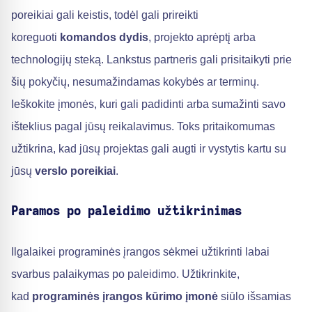
poreikiai gali keistis, todėl gali prireikti
koreguoti
komandos dydis
, projekto aprėptį arba
technologijų steką. Lankstus partneris gali prisitaikyti prie
šių pokyčių, nesumažindamas kokybės ar terminų.
Ieškokite įmonės, kuri gali padidinti arba sumažinti savo
išteklius pagal jūsų reikalavimus. Toks pritaikomumas
užtikrina, kad jūsų projektas gali augti ir vystytis kartu su
jūsų
verslo poreikiai
.
Paramos po paleidimo užtikrinimas
Ilgalaikei programinės įrangos sėkmei užtikrinti labai
svarbus palaikymas po paleidimo. Užtikrinkite,
kad
programinės įrangos kūrimo įmonė
siūlo išsamias