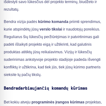
išdėstyti savo lūkesčius dėl projekto terminų, biudžeto ir
rezultatų.
Bendra vizija padės
kūrimo komanda
priimti sprendimus,
kurie atspindėtų jūsų
verslo tikslai
ir naudotojų poreikius.
Reguliarus šių lūkesčių peržiūrėjimas ir patvirtinimas gali
padėti išlaikyti projekto eigą ir užtikrinti, kad galutinis
produktas atitiktų jūsų reikalavimus. Vizijų ir lūkesčių
suderinimas ankstyvoje projekto stadijoje padeda išvengti
konfliktų ir užtikrina, kad tiek jūs, tiek jūsų kūrimo partneris
sieksite tų pačių tikslų.
Bendradarbiaujančių komandų kūrimas
Bet kokiu atveju
programinės įrangos kūrimas
projektas,