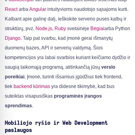
React
arba
Angular
intuityvioms naudotojo sąsajoms kurti.
Kalbant apie galinę dalį, ieškokite serverio pusės kalbų ir
struktūrų, pvz.
Node.js
,
Ruby
svetainėje
Bėgiai
arba Python
Django
. Taip pat svarbu, kad įmonė gerai išmanytų
duomenų bazes, API ir serverių valdymą. Šios
kompetencijos yra labai svarbios kuriant keičiamo dydžio ir
saugią taikomąją programą, atitinkančią jūsų
verslo
poreikiai
. Įmonė, turinti išsamius įgūdžius tiek frontend,
tiek
backend kūrimas
yra didesnė tikimybė, kad bus
suteiktas visapusiškas
programinės įrangos
sprendimas
.
Mobiliojo ryšio ir Web Development
paslaugos