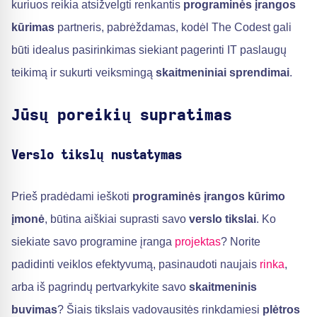
kuriuos reikia atsižvelgti renkantis
programinės įrangos
kūrimas
partneris, pabrėždamas, kodėl The Codest gali
būti idealus pasirinkimas siekiant pagerinti IT paslaugų
teikimą ir sukurti veiksmingą
skaitmeniniai sprendimai
.
Jūsų poreikių supratimas
Verslo tikslų nustatymas
Prieš pradėdami ieškoti
programinės įrangos kūrimo
įmonė
, būtina aiškiai suprasti savo
verslo tikslai
. Ko
siekiate savo programine įranga
projektas
? Norite
padidinti veiklos efektyvumą, pasinaudoti naujais
rinka
,
arba iš pagrindų pertvarkykite savo
skaitmeninis
buvimas
? Šiais tikslais vadovausitės rinkdamiesi
plėtros