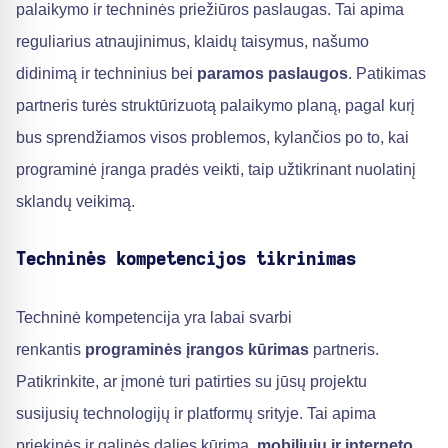
palaikymo ir techninės priežiūros paslaugas. Tai apima
reguliarius atnaujinimus, klaidų taisymus, našumo
didinimą ir techninius bei
paramos paslaugos
. Patikimas
partneris turės struktūrizuotą palaikymo planą, pagal kurį
bus sprendžiamos visos problemos, kylančios po to, kai
programinė įranga pradės veikti, taip užtikrinant nuolatinį
sklandų veikimą.
Techninės kompetencijos tikrinimas
Techninė kompetencija yra labai svarbi
renkantis
programinės įrangos kūrimas
partneris.
Patikrinkite, ar įmonė turi patirties su jūsų projektu
susijusių technologijų ir platformų srityje. Tai apima
priekinės ir galinės dalies kūrimą,
mobiliųjų ir interneto