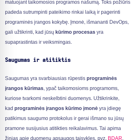
matuojant taikomosios programos našumą. Toks požiūris
padeda sutrumpinti pateikimo rinkai laiką ir pagerinti
programinės įrangos kokybę. Įmonė, išmananti DevOps,
gali užtikrinti, kad jūsų
kūrimo procesas
yra
supaprastintas ir veiksmingas.
Saugumas ir atitiktis
Saugumas yra svarbiausias rūpestis
programinės
įrangos kūrimas
, ypač taikomosioms programoms,
kuriose tvarkomi neskelbtini duomenys. Užtikrinkite,
kad
programinės įrangos kūrimo įmonė
yra įdiegę
patikimus saugumo protokolus ir gerai išmano su jūsų
pramone susijusius atitikties reikalavimus. Tai apima
žinias apie duomenų apsaugos taisykles, pvz.
BDAR
,