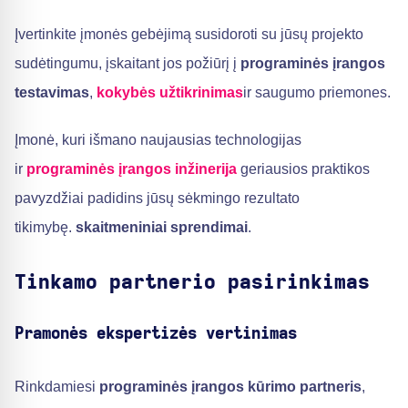
Įvertinkite įmonės gebėjimą susidoroti su jūsų projekto
sudėtingumu, įskaitant jos požiūrį į
programinės įrangos
testavimas
,
kokybės užtikrinimas
ir saugumo priemones.
Įmonė, kuri išmano naujausias technologijas
ir
programinės įrangos inžinerija
geriausios praktikos
pavyzdžiai padidins jūsų sėkmingo rezultato
tikimybę.
skaitmeniniai sprendimai
.
Tinkamo partnerio pasirinkimas
Pramonės ekspertizės vertinimas
Rinkdamiesi
programinės įrangos kūrimo partneris
,