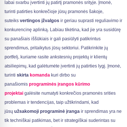
labai svarbu įvertinti jų patirtį pramonės srityje. Įmonė,
turinti patirties konkrečioje jūsų pramonės šakoje,
suteiks
vertingos įžvalgos
ir geriau suprasti reguliavimo ir
konkurencinę aplinką. Labiau tikėtina, kad jie yra susidūrę
su panašiais iššūkiais ir gali pasiūlyti patikrintus
sprendimus, pritaikytus jūsų sektoriui. Patikrinkite jų
portfelį, kuriame rasite ankstesnių projektų ir klientų
atsiliepimų, kad galėtumėte įvertinti jų patirties lygį. Įmonė,
turinti
skirta
komanda
kuri dirbo su
panašiomis
programinės įrangos kūrimo
projektai
galėsite numatyti konkrečios pramonės srities
problemas ir tendencijas, taip užtikrindami, kad
jūsų
užsakomoji programinė įranga
ir sprendimas yra ne
tik techniškai patikimas, bet ir strategiškai suderintas su