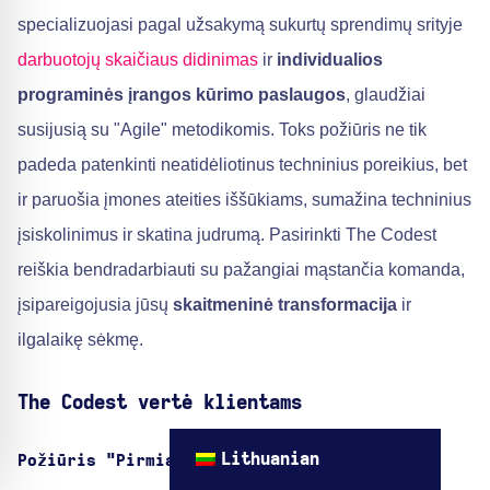
specializuojasi pagal užsakymą sukurtų sprendimų srityje
darbuotojų skaičiaus didinimas
ir
individualios
programinės įrangos kūrimo paslaugos
, glaudžiai
susijusią su "Agile" metodikomis. Toks požiūris ne tik
padeda patenkinti neatidėliotinus techninius poreikius, bet
ir paruošia įmones ateities iššūkiams, sumažina techninius
įsiskolinimus ir skatina judrumą. Pasirinkti The Codest
reiškia bendradarbiauti su pažangiai mąstančia komanda,
įsipareigojusia jūsų
skaitmeninė transformacija
ir
ilgalaikę sėkmę.
The Codest vertė klientams
Lithuanian
Požiūris "Pirmiausia žmonės