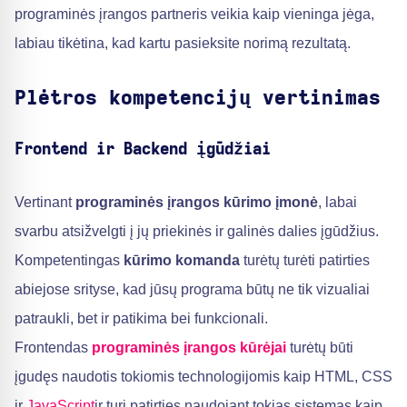
programinės įrangos partneris veikia kaip vieninga jėga,
labiau tikėtina, kad kartu pasieksite norimą rezultatą.
Plėtros kompetencijų vertinimas
Frontend ir Backend įgūdžiai
Vertinant
programinės įrangos kūrimo įmonė
, labai
svarbu atsižvelgti į jų priekinės ir galinės dalies įgūdžius.
Kompetentingas
kūrimo komanda
turėtų turėti patirties
abiejose srityse, kad jūsų programa būtų ne tik vizualiai
patraukli, bet ir patikima bei funkcionali.
Frontendas
programinės įrangos kūrėjai
turėtų būti
įgudęs naudotis tokiomis technologijomis kaip HTML, CSS
ir
JavaScript
ir turi patirties naudojant tokias sistemas kaip