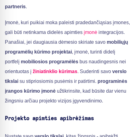
partneris
.
Įmonė, kuri puikiai moka paleisti pradedančiąsias įmones,
gali būti netinkama didelės apimties
įmonė
integracijos.
Panašiai, jei daugiausia dėmesio skiriate savo
mobiliųjų
programėlių kūrimo projektai
, įmonė, turinti didelį
portfelį
mobiliosios programėlės
bus naudingesnis nei
orientuotas į
žiniatinklio kūrimas
. Suderinti savo
verslo
tikslai
su stipriosiomis pusėmis ir patirtimi.
programinės
įrangos kūrimo įmonė
užtikrinsite, kad būsite dar vienu
žingsniu arčiau projekto vizijos įgyvendinimo.
Projekto apimties apibrėžimas
Nustatę savo
verslo tikslai
, kitas žingsnis - apibrėžti