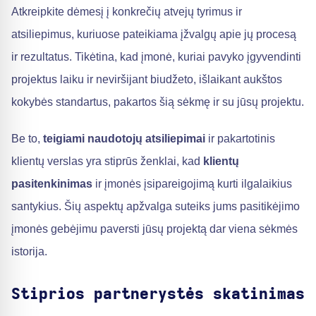
Atkreipkite dėmesį į konkrečių atvejų tyrimus ir
atsiliepimus, kuriuose pateikiama įžvalgų apie jų procesą
ir rezultatus. Tikėtina, kad įmonė, kuriai pavyko įgyvendinti
projektus laiku ir neviršijant biudžeto, išlaikant aukštos
kokybės standartus, pakartos šią sėkmę ir su jūsų projektu.
Be to,
teigiami naudotojų atsiliepimai
ir pakartotinis
klientų verslas yra stiprūs ženklai, kad
klientų
pasitenkinimas
ir įmonės įsipareigojimą kurti ilgalaikius
santykius. Šių aspektų apžvalga suteiks jums pasitikėjimo
įmonės gebėjimu paversti jūsų projektą dar viena sėkmės
istorija.
Stiprios partnerystės skatinimas