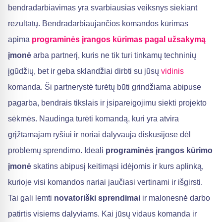
bendradarbiavimas yra svarbiausias veiksnys siekiant
rezultatų. Bendradarbiaujančios komandos kūrimas
apima
programinės įrangos kūrimas pagal užsakymą
įmonė
arba partnerį, kuris ne tik turi tinkamų techninių
įgūdžių, bet ir geba sklandžiai dirbti su jūsų
vidinis
komanda. Ši partnerystė turėtų būti grindžiama abipuse
pagarba, bendrais tikslais ir įsipareigojimu siekti projekto
sėkmės. Naudinga turėti komandą, kuri yra atvira
grįžtamajam ryšiui ir noriai dalyvauja diskusijose dėl
problemų sprendimo. Ideali
programinės įrangos kūrimo
įmonė
skatins abipusį keitimąsi idėjomis ir kurs aplinką,
kurioje visi komandos nariai jaučiasi vertinami ir išgirsti.
Tai gali lemti
novatoriški sprendimai
ir malonesnė darbo
patirtis visiems dalyviams. Kai jūsų vidaus komanda ir