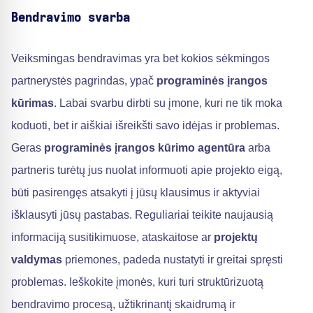
Bendravimo svarba
Veiksmingas bendravimas yra bet kokios sėkmingos
partnerystės pagrindas, ypač
programinės įrangos
kūrimas
. Labai svarbu dirbti su įmone, kuri ne tik moka
koduoti, bet ir aiškiai išreikšti savo idėjas ir problemas.
Geras
programinės įrangos kūrimo agentūra
arba
partneris turėtų jus nuolat informuoti apie projekto eigą,
būti pasirengęs atsakyti į jūsų klausimus ir aktyviai
išklausyti jūsų pastabas. Reguliariai teikite naujausią
informaciją susitikimuose, ataskaitose ar
projektų
valdymas
priemones, padeda nustatyti ir greitai spręsti
problemas. Ieškokite įmonės, kuri turi struktūrizuotą
bendravimo procesą, užtikrinantį skaidrumą ir