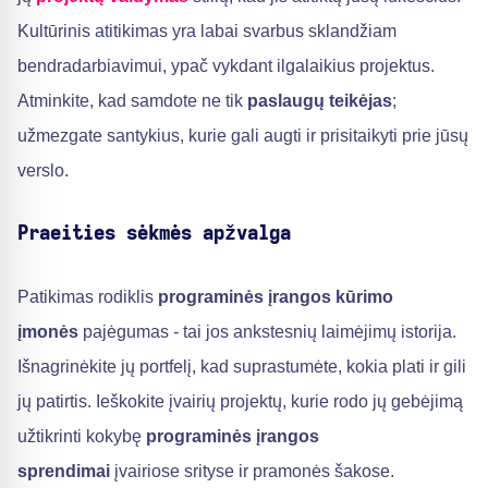
Kultūrinis atitikimas yra labai svarbus sklandžiam
bendradarbiavimui, ypač vykdant ilgalaikius projektus.
Atminkite, kad samdote ne tik
paslaugų teikėjas
;
užmezgate santykius, kurie gali augti ir prisitaikyti prie jūsų
verslo.
Praeities sėkmės apžvalga
Patikimas rodiklis
programinės įrangos kūrimo
įmonės
pajėgumas - tai jos ankstesnių laimėjimų istorija.
Išnagrinėkite jų portfelį, kad suprastumėte, kokia plati ir gili
jų patirtis. Ieškokite įvairių projektų, kurie rodo jų gebėjimą
užtikrinti kokybę
programinės įrangos
sprendimai
įvairiose srityse ir pramonės šakose.