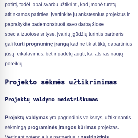
patirtį, todėl labai svarbu užtikrinti, kad įmonė turėtų
atitinkamos patirties. Įvertinkite jų ankstesnius projektus ir
paprašykite pademonstruoti savo darbą šiose
specializuotose srityse. Įvairių įgūdžių turintis partneris
gali
kurti programinę įrangą
kad ne tik atitiktų dabartinius
jūsų reikalavimus, bet ir padėtų augti, kai atsiras naujų
poreikių.
Projekto sėkmės užtikrinimas
Projektų valdymo meistriškumas
Projektų valdymas
yra pagrindinis veiksnys, užtikrinantis
sėkmingą
programinės įrangos kūrimas
projektas.
Vertinant potencialius partnerius ir
pasirinktinis