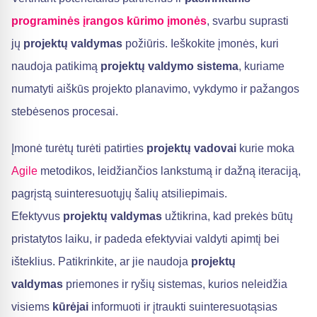
programinės įrangos kūrimo įmonės
, svarbu suprasti
jų
projektų valdymas
požiūris. Ieškokite įmonės, kuri
naudoja patikimą
projektų valdymo sistema
, kuriame
numatyti aiškūs projekto planavimo, vykdymo ir pažangos
stebėsenos procesai.
Įmonė turėtų turėti patirties
projektų vadovai
kurie moka
Agile
metodikos, leidžiančios lankstumą ir dažną iteraciją,
pagrįstą suinteresuotųjų šalių atsiliepimais.
Efektyvus
projektų valdymas
užtikrina, kad prekės būtų
pristatytos laiku, ir padeda efektyviai valdyti apimtį bei
išteklius. Patikrinkite, ar jie naudoja
projektų
valdymas
priemones ir ryšių sistemas, kurios neleidžia
visiems
kūrėjai
informuoti ir įtraukti suinteresuotąsias