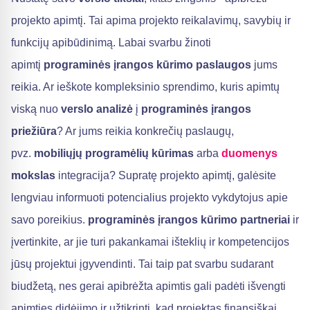
projekto apimtį. Tai apima projekto reikalavimų, savybių ir
funkcijų apibūdinimą. Labai svarbu žinoti
apimtį
programinės įrangos kūrimo paslaugos
jums
reikia. Ar ieškote kompleksinio sprendimo, kuris apimtų
viską nuo
verslo analizė
į
programinės įrangos
priežiūra
? Ar jums reikia konkrečių paslaugų,
pvz.
mobiliųjų programėlių kūrimas
arba
duomenys
mokslas
integracija? Supratę projekto apimtį, galėsite
lengviau informuoti potencialius projekto vykdytojus apie
savo poreikius.
programinės įrangos kūrimo partneriai
ir
įvertinkite, ar jie turi pakankamai išteklių ir kompetencijos
jūsų projektui įgyvendinti. Tai taip pat svarbu sudarant
biudžetą, nes gerai apibrėžta apimtis gali padėti išvengti
apimties didėjimo ir užtikrinti, kad projektas finansiškai