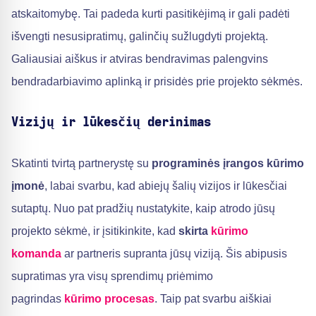
atskaitomybę. Tai padeda kurti pasitikėjimą ir gali padėti
išvengti nesusipratimų, galinčių sužlugdyti projektą.
Galiausiai aiškus ir atviras bendravimas palengvins
bendradarbiavimo aplinką ir prisidės prie projekto sėkmės.
Vizijų ir lūkesčių derinimas
Skatinti tvirtą partnerystę su
programinės įrangos kūrimo
įmonė
, labai svarbu, kad abiejų šalių vizijos ir lūkesčiai
sutaptų. Nuo pat pradžių nustatykite, kaip atrodo jūsų
projekto sėkmė, ir įsitikinkite, kad
skirta
kūrimo
komanda
ar partneris supranta jūsų viziją. Šis abipusis
supratimas yra visų sprendimų priėmimo
pagrindas
kūrimo procesas
. Taip pat svarbu aiškiai