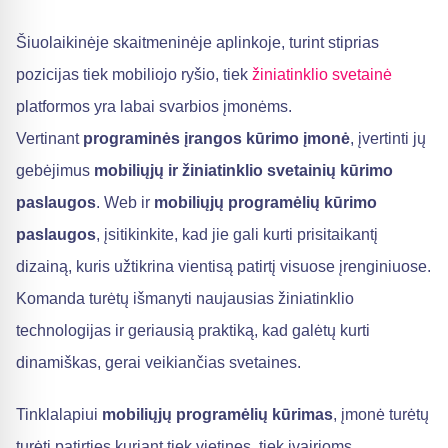
Šiuolaikinėje skaitmeninėje aplinkoje, turint stiprias
pozicijas tiek mobiliojo ryšio, tiek
žiniatinklio svetainė
platformos yra labai svarbios įmonėms.
Vertinant
programinės įrangos kūrimo įmonė
, įvertinti jų
gebėjimus
mobiliųjų ir žiniatinklio svetainių kūrimo
paslaugos
. Web ir
mobiliųjų programėlių kūrimo
paslaugos
, įsitikinkite, kad jie gali kurti prisitaikantį
dizainą, kuris užtikrina vientisą patirtį visuose įrenginiuose.
Komanda turėtų išmanyti naujausias žiniatinklio
technologijas ir geriausią praktiką, kad galėtų kurti
dinamiškas, gerai veikiančias svetaines.
Tinklalapiui
mobiliųjų programėlių kūrimas
, įmonė turėtų
turėti patirties kuriant tiek vietines, tiek įvairioms