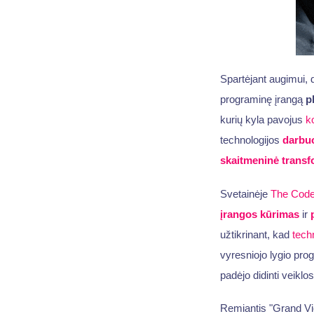
Spartėjant augimui, 
programinę įrangą
p
kurių kyla pavojus
k
technologijos
darbuo
skaitmeninė transf
Svetainėje
The Code
įrangos kūrimas
ir
užtikrinant, kad
techn
vyresniojo lygio pr
padėjo didinti veiklo
Remiantis "Grand Vi