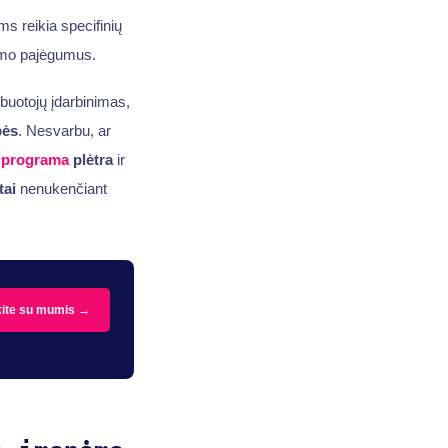
s reikia specifinių
ekimo pajėgumus.
arbuotojų įdarbinimas,
bės
. Nesvarbu, ar
o programa
plėtra
ir
tai
nenukenčiant
kite su mumis →