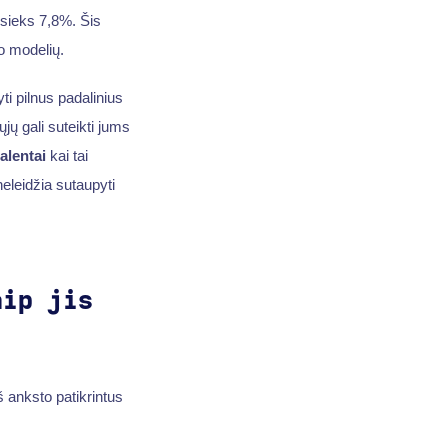
sieks 7,8%. Šis
o modelių.
ti pilnus padalinius
rųjų gali suteikti jums
alentai
kai tai
neleidžia sutaupyti
aip jis
š anksto patikrintus