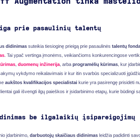
aff Augmentation tinka masteli
iga prie pasaulinių talentų
us didinimas
suteikia tiesioginę prieigą prie pasaulinės
talentų fond
as
. Tai ypač vertinga įmonėms, veikiančioms konkurencingose vertika
 kūrimas
,
duomenų inžinerija
, arba
programėlių kūrimas
, kur įdarb
kymų vykdymo reikalavimais ir kur itin svarbūs specializuoti įgūdžiai
me
aukštos kvalifikacijos specialistai
kurie yra pasirengę prisidėti 
ientai gali išvengti ilgų paieškos ir įsidarbinimo etapų, kurie būdingi
dinimas be ilgalaikių įsipareigojimų
inio įdarbinimo,
darbuotojų skaičiaus didinimas
leidžia padidinti sa