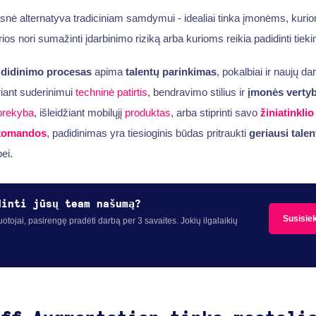
esnė alternatyva tradiciniam samdymui - idealiai tinka įmonėms, kuriom
rios nori sumažinti įdarbinimo riziką arba kurioms reikia padidinti ti
 didinimo procesas
apima
talentų parinkimas
, pokalbiai ir naujų d
iant suderinimui
techninė patirtis
, bendravimo stilius ir
įmonės verty
prekyba
, išleidžiant mobilųjį
produktas
, arba stiprinti savo
žiniatinkli
komandos
, padidinimas yra tiesioginis būdas pritraukti
geriausi talen
ei.
dinti jūsų team našumą?
Susisie
otojai, pasirengę pradėti darbą per 3 savaites. Jokių ilgalaikių