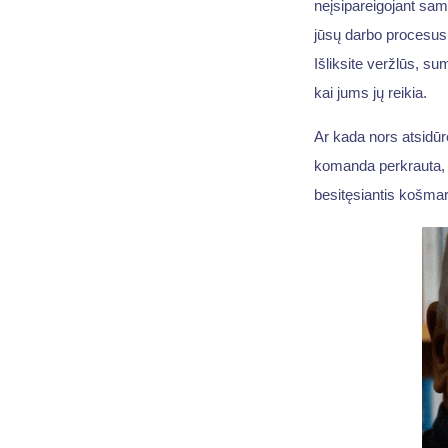
neįsipareigojant samd
jūsų darbo procesus, 
Išliksite veržlūs, su
kai jums jų reikia.
Ar kada nors atsidūrė
komanda perkrauta,
besitęsiantis košma