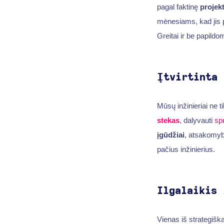
pagal faktinę
projekt
mėnesiams, kad jis 
Greitai ir be papild
Įtvirtinta 
Mūsų inžinieriai ne t
stekas
, dalyvauti
sp
įgūdžiai
, atsakomybę
pačius inžinierius.
Ilgalaikis 
Vienas iš strategišk