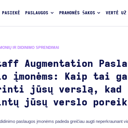
 PASIEKĖ
PASLAUGOS
PRAMONĖS ŠAKOS
VERTĖ UŽ
ĮMONIŲ IR DIDINIMO SPRENDIMAI
taff Augmentation Pasla
io įmonėms: Kaip tai ga
rinti jūsų verslą, kad
intų jūsų verslo poreik
 didinimo paslaugos įmonėms padeda greičiau augti neperkraunant vi