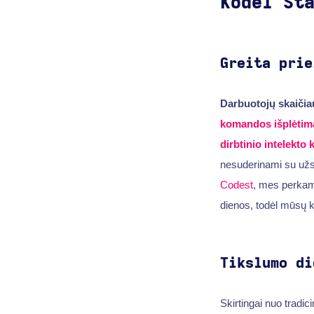
Kodėl St
Greita prie
Darbuotojų skaičia
komandos išplėtim
dirbtinio intelekto
nesuderinami su užsa
Codest
, mes perka
dienos, todėl mūsų kl
Tikslumo di
Skirtingai nuo tradic