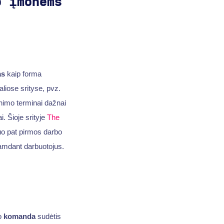
o įmonėms
as
kaip forma
liose srityse, pvz.
inimo terminai dažnai
. Šioje srityje
The
nuo pat pirmos darbo
 samdant darbuotojus.
vo
komanda
sudėtis