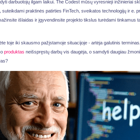
yti darbuotojų ilgam laikui. The Codest mūsų vyresnieji inžinieriai skl
suteikdami praktinės patirties FinTech, sveikatos technologijų ir e. p
mažinsite išlaidas ir įgyvendinsite projekto tikslus turėdami tinkamus t
te toje iki skausmo pažįstamoje situacijoje - artėja galutinis terminas
 o
produktas
neišspręstų darbų vis daugėja, o samdyti daugiau žmonių
ras?