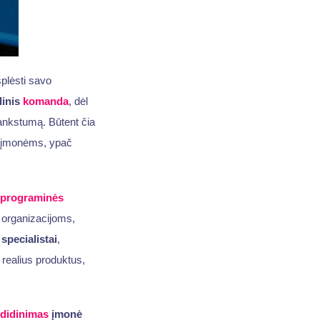
plėsti savo
dinis
komanda
, dėl
 lankstumą. Būtent čia
 įmonėms, ypač
programinės
 organizacijoms,
 specialistai
,
ė realius produktus,
 didinimas
įmonė