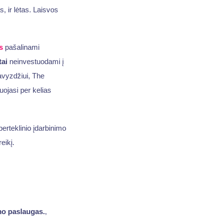
, ir lėtas. Laisvos
s
pašalinami
tai
neinvestuodami į
vyzdžiui, The
uojasi per kelias
erteklinio įdarbinimo
eikį.
mo paslaugas.
,