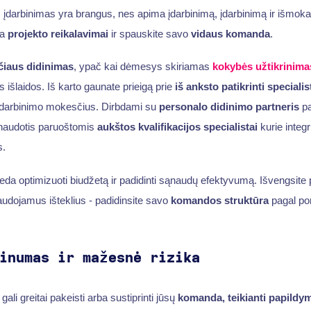
 įdarbinimas yra brangus, nes apima įdarbinimą, įdarbinimą ir išmokas
ka
projekto reikalavimai
ir spauskite savo
vidaus komanda
.
čiaus didinimas
, ypač kai dėmesys skiriamas
kokybės užtikrinima
s išlaidos. Iš karto gaunate prieigą prie
iš anksto patikrinti specialis
įdarbinimo mokesčius. Dirbdami su
personalo didinimo partneris
pa
i naudotis paruoštomis
aukštos kvalifikacijos specialistai
kurie integr
s.
eda optimizuoti biudžetą ir padidinti sąnaudų efektyvumą. Išvengsite p
udojamus išteklius - padidinsite savo
komandos struktūra
pagal por
inumas ir mažesnė rizika
li greitai pakeisti arba sustiprinti jūsų
komanda, teikianti papildy