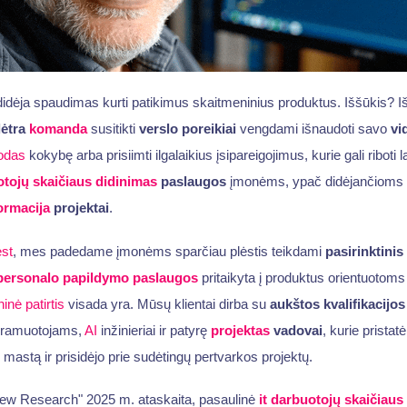
didėja spaudimas kurti patikimus skaitmeninius produktus. Iššūkis? Iš
lėtra
komanda
susitikti
verslo poreikiai
vengdami išnaudoti savo
vi
odas
kokybę arba prisiimti ilgalaikius įsipareigojimus, kurie gali riboti
tojų skaičiaus didinimas
paslaugos
įmonėms, ypač didėjančioms
ormacija
projektai
.
st
, mes padedame įmonėms sparčiau plėstis teikdami
pasirinktinis
personalo papildymo paslaugos
pritaikyta į produktus orientuotoms
inė patirtis
visada yra. Mūsų klientai dirba su
aukštos kvalifikacijos
ogramuotojams,
AI
inžinieriai ir patyrę
projektas
vadovai
, kurie pristat
s mastą ir prisidėjo prie sudėtingų pertvarkos projektų.
ew Research" 2025 m. ataskaita, pasaulinė
it darbuotojų skaičiaus