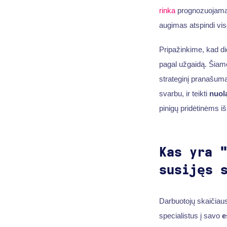
rinka
prognozuojama, 
augimas atspindi vis
Pripažinkime, kad di
pagal užgaidą. Šiam
strateginį pranašumą:
svarbu, ir teikti
nuol
pinigų pridėtinėms i
Kas yra 
susijęs 
Darbuotojų skaičiau
specialistus į savo
e