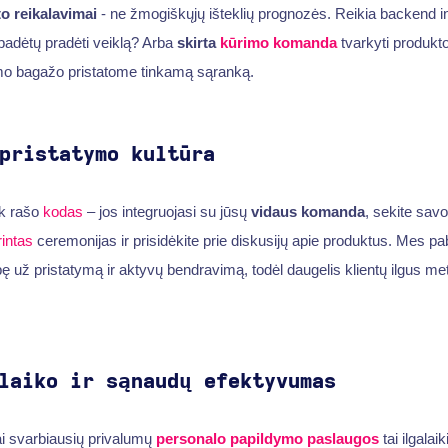
o reikalavimai
- ne žmogiškųjų išteklių prognozės. Reikia backend in
padėtų pradėti veiklą? Arba
skirta
kūrimo komanda
tvarkyti produkt
omo bagažo pristatome tinkamą sąranką.
pristatymo kultūra
ik rašo
kodas
– jos integruojasi su jūsų
vidaus komanda
, sekite sav
rintas
ceremonijas ir prisidėkite prie diskusijų apie produktus. Mes 
 už pristatymą ir aktyvų bendravimą, todėl daugelis klientų ilgus met
laiko ir sąnaudų efektyvumas
ai svarbiausių privalumų
personalo papildymo paslaugos
tai ilgalaik