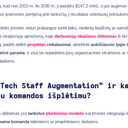
kad nuo 2023 m. iki 2030 m. ji pasieks $147,2 mlrd., o jos augimas 
os pramonės perėjimą prie lanksčių, į rezultatus orientuotų įsitraukim
delės įmonės neturi prabangos turėti laiko, neribotų biudžetų ar samdy
e straipsnyje aprašoma, kaip
darbuotojų skaičiaus didinimas
iš tik
 padėti atitikti
projektas
reikalavimai
, atneškite
aukščiausio lygio t
atinė parama
, ir visa tai nepadidina jūsų organizacinės struktūros ar 
šlaidoms.
"Tech Staff Augmentation" ir k
su komandos išplėtimu?
s didinimas yra
lankstus
įdarbinimo modelis
kai įmonės integruoja i
sama komanda
laikiniems ar projektiniams darbams.