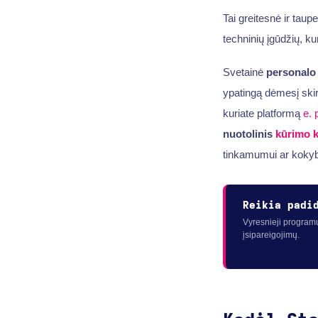
Tai greitesnė ir taup
techninių įgūdžių, ku
Svetainė
personalo
ypatingą dėmesį skir
kuriate platformą
e. 
nuotolinis
kūrimo 
tinkamumui ar kokyb
Reikia padi
Vyresnieji programu
įsipareigojimų.