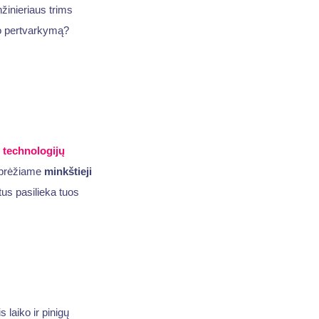
žinieriaus trims
o pertvarkymą?
o
technologijų
pabrėžiame
minkštieji
us pasilieka tuos
is laiko ir pinigų