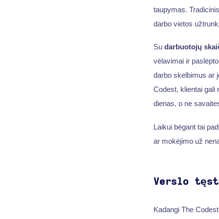
taupymas. Tradicinis
darbo vietos užtrun
Su
darbuotojų skai
vėlavimai ir paslėpto
darbo skelbimus ar 
Codest, klientai gal
dienas, o ne savaite
Laikui bėgant tai pad
ar mokėjimo už nena
Verslo tęst
Kadangi The Codest ga