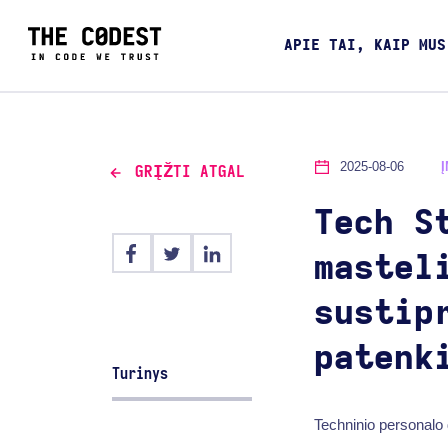
APIE TAI, KAIP MUS
2025-08-06
GRĮŽTI ATGAL
Tech S
mastel
sustip
patenk
Turinys
Techninio personalo