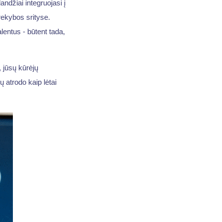
andžiai integruojasi į
rekybos srityse.
alentus - būtent tada,
, jūsų kūrėjų
 atrodo kaip lėtai