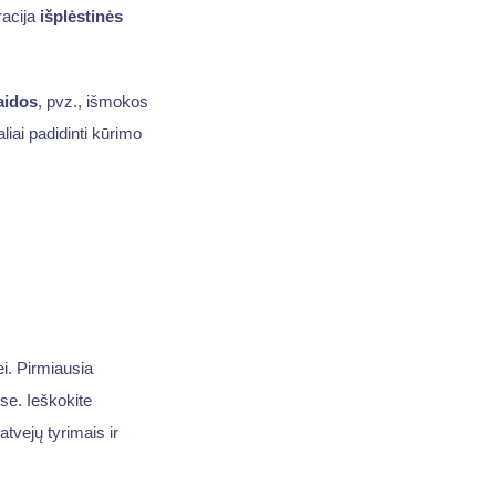
racija
išplėstinės
aidos
, pvz., išmokos
ai padidinti kūrimo
i. Pirmiausia
ose. Ieškokite
atvejų tyrimais ir