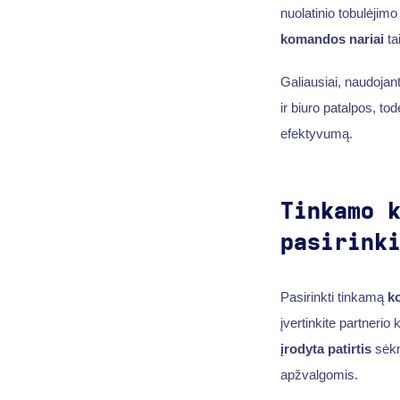
nuolatinio tobulėjim
komandos nariai
ta
Galiausiai, naudojan
ir biuro patalpos, tod
efektyvumą.
Tinkamo 
pasirink
Pasirinkti tinkamą
k
įvertinkite partnerio
įrodyta patirtis
sėkmi
apžvalgomis.