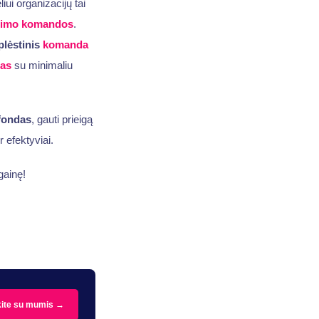
ui organizacijų tai
rimo komandos
.
plėstinis
komanda
as
su minimaliu
 fondas
, gauti prieigą
ir efektyviai.
gainę!
kite su mumis →