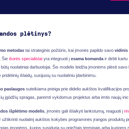
andos plėtinys?
imo metodas
tai strateginis požiūris, kai įmonės papildo savo
vidinis
. Šie
išorės specialistai
yra integruoti į
esama komanda
ir dirbti kart
ie būtų nuolatiniai darbuotojai. Šis modelis leidžia įmonėms plėsti savo
be pridėtinių išlaidų, susijusių su nuolatiniu įdarbinimu.
o paslaugos
suteikiama prieiga prie didelio aukštos kvalifikacijos pr
čių įgūdžių spragas, paremti vykdomus projektus arba imtis naujų inici
os išplėtimo modelis
, įmonės gali išlaikyti lankstumą, reaguoti į
ri
ir užtikrinti nuolatinį aukštos kokybės programinės įrangos produktų p
as įmonėms, kurios susiduria su griežtais terminais arba kurioms re