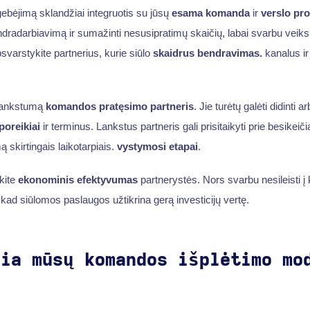
 gebėjimą sklandžiai integruotis su jūsų
esama komanda
ir
verslo pro
endradarbiavimą ir sumažinti nesusipratimų skaičių, labai svarbu veiks
psvarstykite partnerius, kurie siūlo
skaidrus bendravimas.
kanalus ir 
 lankstumą
komandos pratęsimo partneris
. Jie turėtų galėti didinti a
poreikiai
ir terminus. Lankstus partneris gali prisitaikyti prie besikeiči
ą skirtingais laikotarpiais.
vystymosi etapai
.
kite
ekonominis efektyvumas
partnerystės. Nors svarbu nesileisti 
, kad siūlomos paslaugos užtikrina gerą investicijų vertę.
kia mūsų komandos išplėtimo mo