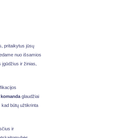
, pritaikytus jūsų
adedame nuo išsamios
s įgūdžius ir žinias,
fikacijos
s
komanda
glaudžiai
, kad būtų užtikrinta
čius ir
 atskaitomybės