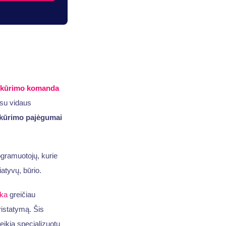
kūrimo komanda
u su vidaus
kūrimo pajėgumai
ogramuotojų, kurie
atyvų, būrio.
nka
greičiau
ristatymą. Šis
ikia specializuotų