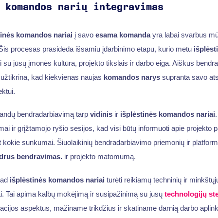
 komandos narių integravimas
tinės komandos nariai
į savo
esama komanda
yra labai svarbus m
 Šis procesas prasideda išsamiu įdarbinimo etapu, kurio metu
išplės
su jūsų įmonės kultūra, projekto tikslais ir darbo eiga. Aiškus bendra
užtikrina, kad kiekvienas naujas
komandos narys
supranta savo ats
ktui.
andų bendradarbiavimą tarp
vidinis
ir
išplėstinės komandos nariai
.
imai ir grįžtamojo ryšio sesijos, kad visi būtų informuoti apie projekto 
 kokie sunkumai. Šiuolaikinių bendradarbiavimo priemonių ir platfor
drus bendravimas.
ir projekto matomumą.
kad
išplėstinės komandos nariai
turėti reikiamų techninių ir minkštųj
jai. Tai apima kalbų mokėjimą ir susipažinimą su jūsų
technologijų st
racijos aspektus, mažiname trikdžius ir skatiname darnią darbo aplink