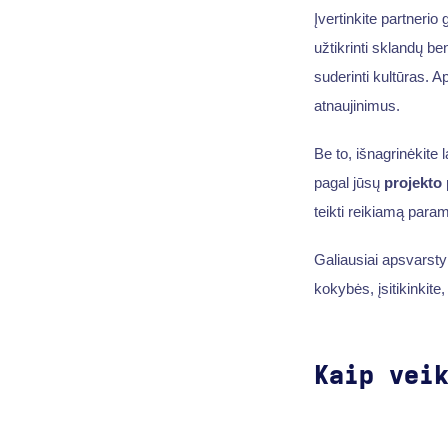
Įvertinkite partnerio
užtikrinti sklandų b
suderinti kultūras. A
atnaujinimus.
Be to, išnagrinėkite
pagal jūsų
projekto 
teikti reikiamą param
Galiausiai apsvarsty
kokybės, įsitikinkite
Kaip vei