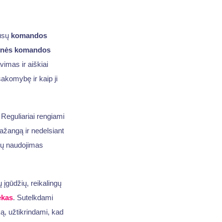
ūsų
komandos
tinės komandos
vimas ir aiškiai
akomybę ir kaip ji
 Reguliariai rengiami
pažangą ir nedelsiant
mų naudojimas
ų įgūdžių, reikalingų
ekas
. Sutelkdami
ą, užtikrindami, kad