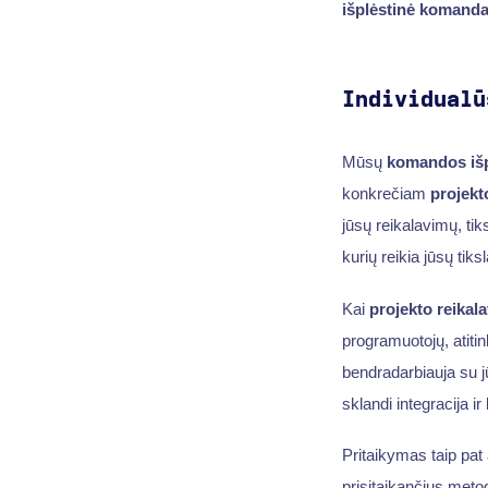
išplėstinė komand
Individualū
Mūsų
komandos išp
konkrečiam
projekt
jūsų reikalavimų, tik
kurių reikia jūsų tiks
Kai
projekto reikal
programuotojų, atitin
bendradarbiauja su 
sklandi integracija i
Pritaikymas taip pa
prisitaikančius met