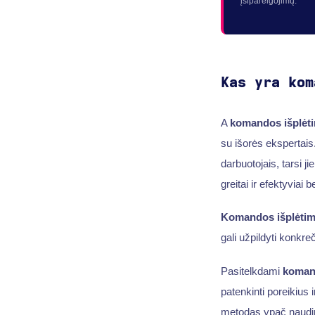
įsipareigojimų.
Kas yra kom
A
komandos išplėt
su išorės ekspertais
darbuotojais, tarsi j
greitai ir efektyviai 
Komandos išplėtim
gali užpildyti konkre
Pasitelkdami
komand
patenkinti poreikius 
metodas ypač nauding