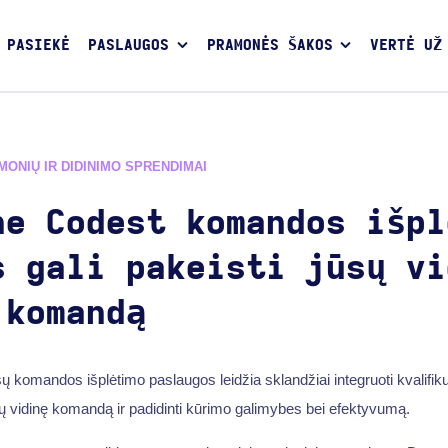
 PASIEKĖ
PASLAUGOS
PRAMONĖS ŠAKOS
VERTĖ UŽ
ĮMONIŲ IR DIDINIMO SPRENDIMAI
he Codest komandos išpl
s gali pakeisti jūsų vi
 komandą
ų komandos išplėtimo paslaugos leidžia sklandžiai integruoti kvalifik
ų vidinę komandą ir padidinti kūrimo galimybes bei efektyvumą.