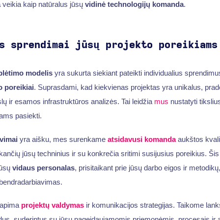
a
veikia kaip natūralus jūsų
vidinė technologijų komanda
.
s sprendimai jūsų projekto poreikiams
lėtimo modelis
yra sukurta siekiant pateikti individualius sprendimus
o poreikiai
. Suprasdami, kad kiekvienas projektas yra unikalus, pr
slų ir esamos infrastruktūros analizės. Tai leidžia
mus
nustatyti tiksliu
lams pasiekti.
avimai
yra aišku, mes surenkame
atsidavusi komanda
aukštos kvali
kančių jūsų techninius ir su konkrečia sritimi susijusius poreikius. Ši
jūsų
vidaus personalas
, prisitaikant prie jūsų darbo eigos ir metodikų
r bendradarbiavimas.
t apima
projektų valdymas
ir komunikacijos strategijas. Taikome lanks
odus, suderintus su jūsų pageidaujamomis priemonėmis, procesais ir