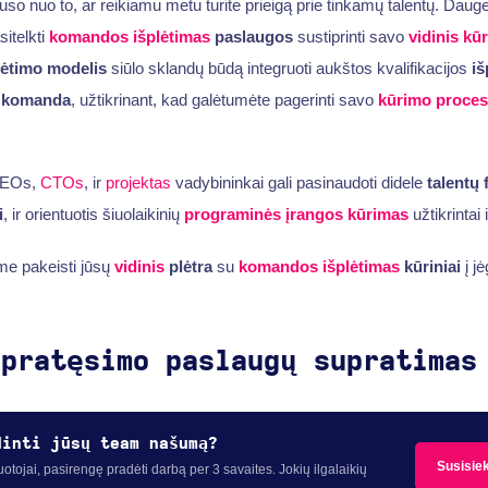
o nuo to, ar reikiamu metu turite prieigą prie tinkamų talentų. Daugeli
sitelkti
komandos išplėtimas
paslaugos
sustiprinti savo
vidinis
kū
lėtimo modelis
siūlo sklandų būdą integruoti aukštos kvalifikacijos
iš
 komanda
, užtikrinant, kad galėtumėte pagerinti savo
kūrimo proces
 CEOs,
CTOs
, ir
projektas
vadybininkai gali pasinaudoti didele
talentų
i
, ir orientuotis šiuolaikinių
programinės įrangos kūrimas
užtikrintai 
ime pakeisti jūsų
vidinis
plėtra
su
komandos išplėtimas
kūriniai
į jė
 pratęsimo paslaugų supratimas
dinti jūsų team našumą?
Susisie
otojai, pasirengę pradėti darbą per 3 savaites. Jokių ilgalaikių