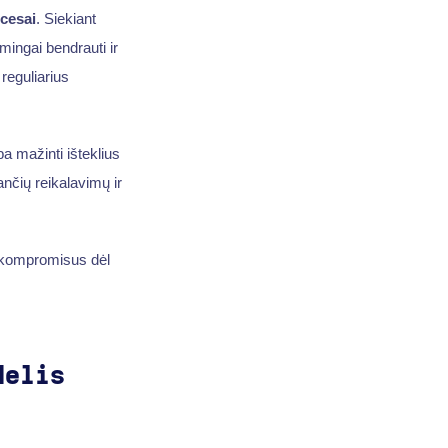
cesai
. Siekiant
mingai bendrauti ir
reguliarius
rba mažinti išteklius
ančių reikalavimų ir
į kompromisus dėl
delis