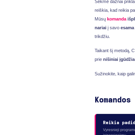
Sėkmė dažnai priklaus
reiškia, kad reikia pa
Mūsų
komanda
išp
nariai
į savo
esama
trikdžiu.
Taikant šį metodą,
prie
nišiniai įgūdžia
Sužinokite, kaip gal
Komandos
Reikia padi
Vyresnieji programu