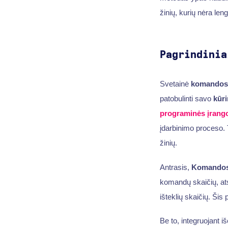
žinių, kurių nėra le
Pagrindinia
Svetainė
komandos 
patobulinti savo
kūr
programinės įrango
įdarbinimo proceso. T
žinių.
Antrasis,
Komandos 
komandų skaičių, at
išteklių skaičių. Šis
Be to, integruojant i