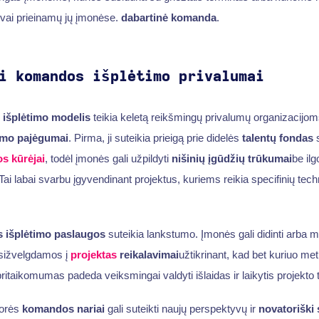
ngvai prieinamų jų įmonėse.
dabartinė komanda
.
i komandos išplėtimo privalumai
išplėtimo modelis
teikia keletą reikšmingų privalumų organizacijom
imo pajėgumai
. Pirma, ji suteikia prieigą prie didelės
talentų fondas
s
s kūrėjai
, todėl įmonės gali užpildyti
nišinių įgūdžių trūkumai
be ilg
ai labai svarbu įgyvendinant projektus, kuriems reikia specifinių tech
išplėtimo paslaugos
suteikia lankstumo. Įmonės gali didinti arba m
sižvelgdamos į
projektas
reikalavimai
užtikrinant, kad bet kuriuo met
 pritaikomumas padeda veiksmingai valdyti išlaidas ir laikytis projekto 
šorės
komandos nariai
gali suteikti naujų perspektyvų ir
novatoriški