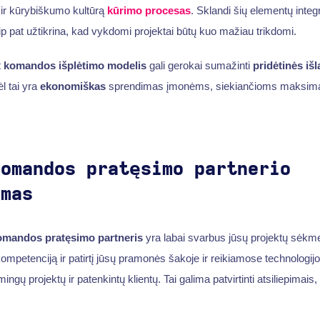
o ir kūrybiškumo kultūrą
kūrimo procesas
. Sklandi šių elementų integ
ip pat užtikrina, kad vykdomi projektai būtų kuo mažiau trikdomi.
t
komandos išplėtimo modelis
gali gerokai sumažinti
pridėtinės išl
ėl tai yra
ekonomiškas
sprendimas įmonėms, siekiančioms maksimali
komandos pratęsimo partnerio
imas
omandos pratęsimo partneris
yra labai svarbus jūsų projektų sėkme
 kompetenciją ir patirtį jūsų pramonės šakoje ir reikiamose technologij
ngų projektų ir patenkintų klientų. Tai galima patvirtinti atsiliepimais, 