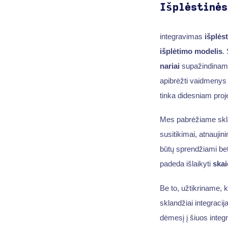
Išplėstinės
integravimas
išplės
išplėtimo modelis
.
nariai
supažindinami 
apibrėžti vaidmenys 
tinka didesniam proje
Mes pabrėžiame skl
susitikimai, atnaujin
būtų sprendžiami bet
padeda išlaikyti
skai
Be to, užtikriname, 
sklandžiai integraci
dėmesį į šiuos integ