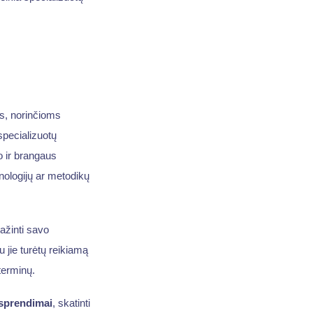
s, norinčioms
pecializuotų
o ir brangaus
nologijų ar metodikų
ažinti savo
u jie turėtų reikiamą
terminų.
 sprendimai
, skatinti