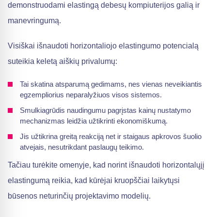
demonstruodami elastingą debesų kompiuterijos galią ir
manevringumą.
Visiškai išnaudoti horizontaliojo elastingumo potencialą
suteikia keletą aiškių privalumų:
Tai skatina atsparumą gedimams, nes vienas neveikiantis
egzempliorius neparalyžiuos visos sistemos.
Smulkiagrūdis naudingumu pagrįstas kainų nustatymo
mechanizmas leidžia užtikrinti ekonomiškumą.
Jis užtikrina greitą reakciją net ir staigaus apkrovos šuolio
atvejais, nesutrikdant paslaugų teikimo.
Tačiau turėkite omenyje, kad norint išnaudoti horizontalųjį
elastingumą reikia, kad kūrėjai kruopščiai laikytųsi
būsenos neturinčių projektavimo modelių.