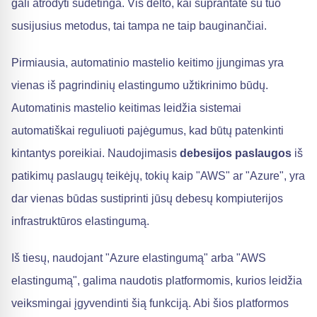
gali atrodyti sudėtinga. Vis dėlto, kai suprantate su tuo
susijusius metodus, tai tampa ne taip bauginančiai.
Pirmiausia, automatinio mastelio keitimo įjungimas yra
vienas iš pagrindinių elastingumo užtikrinimo būdų.
Automatinis mastelio keitimas leidžia sistemai
automatiškai reguliuoti pajėgumus, kad būtų patenkinti
kintantys poreikiai. Naudojimasis
debesijos paslaugos
iš
patikimų paslaugų teikėjų, tokių kaip "AWS" ar "Azure", yra
dar vienas būdas sustiprinti jūsų debesų kompiuterijos
infrastruktūros elastingumą.
Iš tiesų, naudojant "Azure elastingumą" arba "AWS
elastingumą", galima naudotis platformomis, kurios leidžia
veiksmingai įgyvendinti šią funkciją. Abi šios platformos