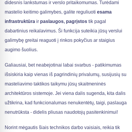
didesnis lankstumas ir verslo pritaikomumas. Turėdami
mastelio keitimo galimybes, galite reguliuoti
esama
infrastruktūra
ir
paslaugos, pagrįstos
tik pagal
dabartinius reikalavimus. Ši funkcija suteikia jūsų verslui
galimybę greitai reaguoti į rinkos pokyčius ar staigius
augimo šuolius.
Galiausiai, bet neabejotinai labai svarbus - patikimumas
išsiskiria kaip vienas iš pagrindinių privalumų, susijusių su
masteliavimo taktikos taikymu jūsų skaitmeninės
architektūros sistemoje. Jei viena dalis sugenda, kita dalis
užtikrina, kad funkcionalumas nenukentėtų, taigi, paslauga
nenutrūksta - didelis pliusas naudotojų pasitenkinimui!
Norint mėgautis šiais technikos darbo vaisiais, reikia tik