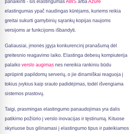
panaikinti - šis elastingumas
AWS
arba
Azure
elastingumas ypač naudingas kūrėjams, kuriems reikia
greitai sukurti gamybinių sąrankų kopijas naujoms
versijoms ar funkcijoms išbandyti.
Galiausiai, įmonės įgyja konkurencinį pranašumą dėl
greitesnio reagavimo laiko. Elastinga debesų kompiuterija
palaiko
verslo augimas
nes nereikia rankiniu būdu
aprūpinti papildomų serverių, o jie dinamiškai reaguoja į
tokius įvykius kaip srauto padidėjimas, todėl išvengiama
sistemos prastovų.
Taigi, prasmingas elastingumo panaudojimas yra dalis
patikimo požiūrio į verslo inovacijas ir tęstinumą. Kituose
skyriuose bus gilinamasi į elastingumo tipus ir pateikiamos