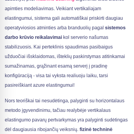
apimties modeliavimas. Veikiant vertikaliajam
elastingumui, sistema gali automatiškai priskirti daugiau
operatyviosios atminties arba branduolių pagal
sistemos
darbo krūvio reikalavimai
kol serverio našumas
stabilizuosis. Kai perteklinis spaudimas pasibaigus
užduočiai išsklaidomas, išteklių paskirstymas atitinkamai
sumažinamas, grąžinant esamą serverį į pradinę
konfigūraciją - visa tai vyksta realiuoju laiku, tarsi
pasireiškiant azure elastingumui!
Nors teoriškai tai nesudėtinga, palyginti su horizontalaus
metodo įgyvendinimu, tačiau realybėje vertikalaus
elastingumo pavarų pertvarkymas yra palyginti sudėtingas
dėl daugiausia ribojančių veiksnių.
fizinė techninė