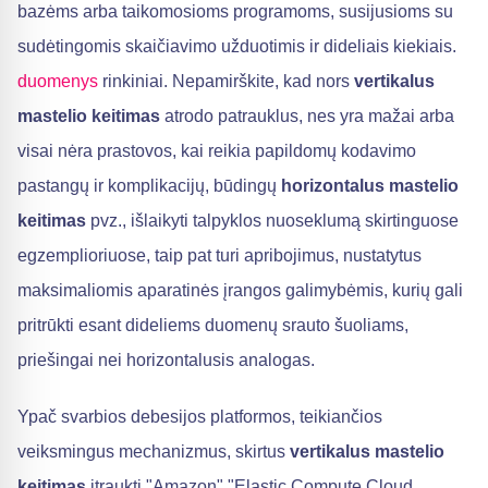
bazėms arba taikomosioms programoms, susijusioms su
sudėtingomis skaičiavimo užduotimis ir dideliais kiekiais.
duomenys
rinkiniai. Nepamirškite, kad nors
vertikalus
mastelio keitimas
atrodo patrauklus, nes yra mažai arba
visai nėra prastovos, kai reikia papildomų kodavimo
pastangų ir komplikacijų, būdingų
horizontalus mastelio
keitimas
pvz., išlaikyti talpyklos nuoseklumą skirtinguose
egzemplioriuose, taip pat turi apribojimus, nustatytus
maksimaliomis aparatinės įrangos galimybėmis, kurių gali
pritrūkti esant dideliems duomenų srauto šuoliams,
priešingai nei horizontalusis analogas.
Ypač svarbios debesijos platformos, teikiančios
veiksmingus mechanizmus, skirtus
vertikalus mastelio
keitimas
įtraukti "Amazon" "Elastic Compute Cloud