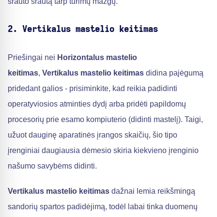
srauto srautą tarp turimų mazgų.
2. Vertikalus mastelio keitimas
Priešingai nei
Horizontalus mastelio
keitimas
,
Vertikalus mastelio keitimas
didina pajėgumą
pridedant galios - prisiminkite, kad reikia padidinti
operatyviosios atminties dydį arba pridėti papildomų
procesorių prie esamo kompiuterio (didinti mastelį). Taigi,
užuot dauginę aparatinės įrangos skaičių, šio tipo
įrenginiai daugiausia dėmesio skiria kiekvieno įrenginio
našumo savybėms didinti.
Vertikalus mastelio keitimas
dažnai lemia reikšmingą
sandorių spartos padidėjimą, todėl labai tinka duomenų