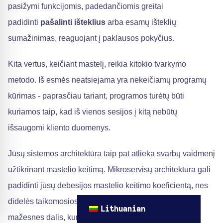
pasižymi funkcijomis, padedančiomis greitai
padidinti
pašalinti išteklius
arba esamų išteklių
sumažinimas, reaguojant į paklausos pokyčius.
Kita vertus, keičiant mastelį, reikia kitokio tvarkymo
metodo. Iš esmės neatsiejama yra nekeičiamų programų
kūrimas - paprasčiau tariant, programos turėtų būti
kuriamos taip, kad iš vienos sesijos į kitą nebūtų
išsaugomi kliento duomenys.
Jūsų sistemos architektūra taip pat atlieka svarbų vaidmenį
užtikrinant mastelio keitimą. Mikroservisų architektūra gali
padidinti jūsų debesijos mastelio keitimo koeficientą, nes
didelės taikomosios programos gali būti padalytos į
Lithuanian
mažesnes dalis, kurios veikia nepriklausomai.