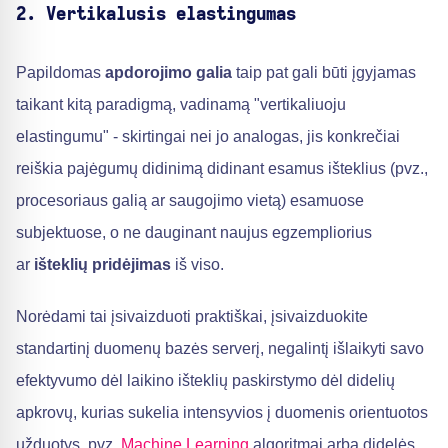
2. Vertikalusis elastingumas
Papildomas
apdorojimo galia
taip pat gali būti įgyjamas
taikant kitą paradigmą, vadinamą "vertikaliuoju
elastingumu" - skirtingai nei jo analogas, jis konkrečiai
reiškia pajėgumų didinimą didinant esamus išteklius (pvz.,
procesoriaus galią ar saugojimo vietą) esamuose
subjektuose, o ne dauginant naujus egzempliorius
ar
išteklių pridėjimas
iš viso.
Norėdami tai įsivaizduoti praktiškai, įsivaizduokite
standartinį duomenų bazės serverį, negalintį išlaikyti savo
efektyvumo dėl laikino išteklių paskirstymo dėl didelių
apkrovų, kurias sukelia intensyvios į duomenis orientuotos
užduotys, pvz.
Machine Learning
algoritmai arba didelės