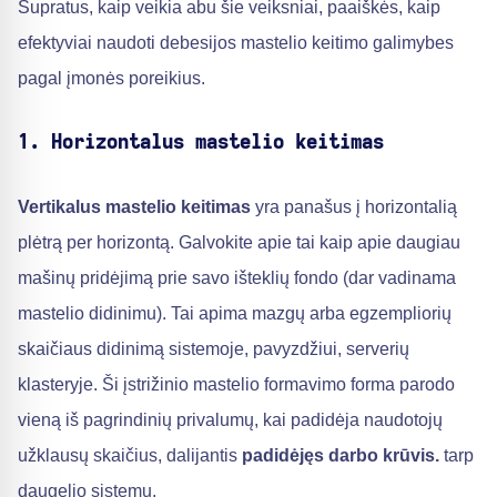
Supratus, kaip veikia abu šie veiksniai, paaiškės, kaip
efektyviai naudoti debesijos mastelio keitimo galimybes
pagal įmonės poreikius.
1. Horizontalus mastelio keitimas
Vertikalus mastelio keitimas
yra panašus į horizontalią
plėtrą per horizontą. Galvokite apie tai kaip apie daugiau
mašinų pridėjimą prie savo išteklių fondo (dar vadinama
mastelio didinimu). Tai apima mazgų arba egzempliorių
skaičiaus didinimą sistemoje, pavyzdžiui, serverių
klasteryje. Ši įstrižinio mastelio formavimo forma parodo
vieną iš pagrindinių privalumų, kai padidėja naudotojų
užklausų skaičius, dalijantis
padidėjęs darbo krūvis.
tarp
daugelio sistemų.