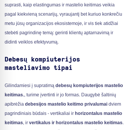
suprasti, kaip elastingumas ir mastelio keitimas veikia
pagal kiekvieną scenarijų, vyraujantį bet kuriuo konkrečiu
metu jūsų organizacijos ekosistemoje, ir vis tiek atidžiai
stebėti pagrindinę temą: gerinti klientų aptarnavimą ir
didinti veiklos efektyvumą.
Debesų kompiuterijos
masteliavimo tipai
Gilindamiesi į supratimą
debesų kompiuterijos mastelio
keitimas.
, turime įvertinti ir jo formas. Daugybė šaltinių
apibrėžia
debesijos mastelio keitimo privalumai
dviem
pagrindiniais būdais - vertikaliai ir
horizontalus mastelio
keitimas
, ir
vertikalus ir horizontalus mastelio keitimas
.