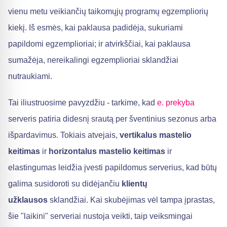
vienu metu veikiančių taikomųjų programų egzempliorių
kiekį. Iš esmės, kai paklausa padidėja, sukuriami
papildomi egzemplioriai; ir atvirkščiai, kai paklausa
sumažėja, nereikalingi egzemplioriai sklandžiai
nutraukiami.
Tai iliustruosime pavyzdžiu - tarkime, kad
e. prekyba
serveris patiria didesnį srautą per šventinius sezonus arba
išpardavimus. Tokiais atvejais,
vertikalus mastelio
keitimas
ir
horizontalus mastelio keitimas
ir
elastingumas leidžia įvesti papildomus serverius, kad būtų
galima susidoroti su didėjančiu
klientų
užklausos
sklandžiai. Kai skubėjimas vėl tampa įprastas,
šie "laikini" serveriai nustoja veikti, taip veiksmingai