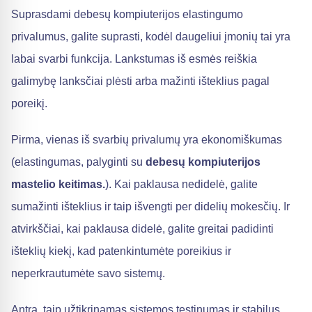
Suprasdami debesų kompiuterijos elastingumo
privalumus, galite suprasti, kodėl daugeliui įmonių tai yra
labai svarbi funkcija. Lankstumas iš esmės reiškia
galimybę lanksčiai plėsti arba mažinti išteklius pagal
poreikį.
Pirma, vienas iš svarbių privalumų yra ekonomiškumas
(elastingumas, palyginti su
debesų kompiuterijos
mastelio keitimas.
). Kai paklausa nedidelė, galite
sumažinti išteklius ir taip išvengti per didelių mokesčių. Ir
atvirkščiai, kai paklausa didelė, galite greitai padidinti
išteklių kiekį, kad patenkintumėte poreikius ir
neperkrautumėte savo sistemų.
Antra, taip užtikrinamas sistemos tęstinumas ir stabilus