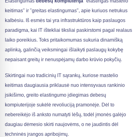
Elastingumas
debesų kompiuterija
"elastingas mastelio
keitimas" ir "greitas elastingumas", apie kuriuos netrukus
kalbėsiu. Iš esmės tai yra infrastruktūros kaip paslaugos
paradigma, kai IT ištekliai tiksliai paskirstomi pagal realaus
laiko poreikius. Toks pritaikomumas sukuria dinamišką
aplinką, galinčią veiksmingai išlaikyti paslaugų kokybę
nepaisant greitų ir nenuspėjamų darbo krūvio pokyčių.
Skirtingai nuo tradicinių IT sąrankų, kuriose mastelio
keitimas daugiausia priklausė nuo intensyvaus rankinio
įsikišimo, greito elastingumo įdiegimas debesų
kompiuterijoje sukėlė revoliuciją pramonėje. Dėl to
nebereikėjo iš anksto numatyti lėšų, todėl įmonės galėjo
daugiau dėmesio skirti naujovėms, o ne jaudintis dėl
techninės įrangos apribojimų.