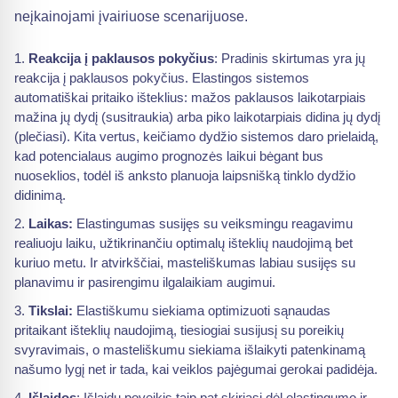
neįkainojami įvairiuose scenarijuose.
Reakcija į paklausos pokyčius
: Pradinis skirtumas yra jų
reakcija į paklausos pokyčius. Elastingos sistemos
automatiškai pritaiko išteklius: mažos paklausos laikotarpiais
mažina jų dydį (susitraukia) arba piko laikotarpiais didina jų dydį
(plečiasi). Kita vertus, keičiamo dydžio sistemos daro prielaidą,
kad potencialaus augimo prognozės laikui bėgant bus
nuoseklios, todėl iš anksto planuoja laipsnišką tinklo dydžio
didinimą.
Laikas:
Elastingumas susijęs su veiksmingu reagavimu
realiuoju laiku, užtikrinančiu optimalų išteklių naudojimą bet
kuriuo metu. Ir atvirkščiai, masteliškumas labiau susijęs su
planavimu ir pasirengimu ilgalaikiam augimui.
Tikslai:
Elastiškumu siekiama optimizuoti sąnaudas
pritaikant išteklių naudojimą, tiesiogiai susijusį su poreikių
svyravimais, o masteliškumu siekiama išlaikyti patenkinamą
našumo lygį net ir tada, kai veiklos pajėgumai gerokai padidėja.
Išlaidos
: Išlaidų poveikis taip pat skiriasi dėl elastingumo ir