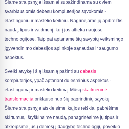
Šiame straipsnyje išsamiai supažindinama su dviem
svarbiausiomis debesų kompiuterijos sąvokomis -
elastingumu ir mastelio keitimu. Nagrinėjame jų apibrėžtis,
naudą, tipus ir vaidmenį, kurį jos atlieka naujose
technologijose. Taip pat aptariame šių savybių veiksmingo
įgyvendinimo debesijos aplinkoje sąnaudas ir saugumo
aspektus.
Sveiki atvykę į šią išsamią pažintį su
debesis
kompiuterijos, ypač aptariant du esminius aspektus -
elastingumą ir mastelio keitimą. Mūsų
skaitmeninė
transformacija
priklauso nuo šių pagrindinių sąvokų.
Šiame straipsnyje atskleisime, ką jos reiškia, pabrėšime
skirtumus, išryškinsime naudą, panagrinėsime jų tipus ir
atkreipsime jūsų dėmesį į daugybę technologijų poveikio