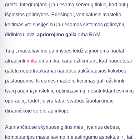
greitai integruojami į jau esamą serverių tinklą, kad būtų
išplėstos galimybės. Priešingai, vertikalusis mastelio
keitimas yra susijęs su jau esamos sistemos galimybių
didinimu, pvz.
apdorojimo galia
arba RAM.
Taigi, masteliavimo galimybės leidžia įmonėms nuolat
atnaujinti
rinka
dinamika, kartu užtikrinant, kad naudotojai
galėtų nepertraukiamai naudotis aukščiausios kokybės
paslaugomis. Iš esmės mastelio keitimas gali užtikrinti
tvarų augimą ir išteklių optimizavimą, nesutrikdant esminių
operacijų, todėl jis yra labai svarbus šiuolaikinėje
dinamiškoje verslo aplinkoje.
Ateinančiuose skyriuose gilinsimės į įvairius debesų
kompiuterijos masteliavimo ir elastingumo aspektus ir į tai,