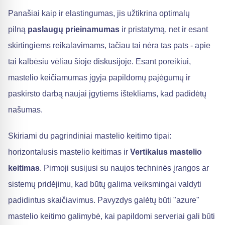
Panašiai kaip ir elastingumas, jis užtikrina optimalų
pilną
paslaugų prieinamumas
ir pristatymą, net ir esant
skirtingiems reikalavimams, tačiau tai nėra tas pats - apie
tai kalbėsiu vėliau šioje diskusijoje. Esant poreikiui,
mastelio keičiamumas įgyja papildomų pajėgumų ir
paskirsto darbą naujai įgytiems ištekliams, kad padidėtų
našumas.
Skiriami du pagrindiniai mastelio keitimo tipai:
horizontalusis mastelio keitimas ir
Vertikalus mastelio
keitimas
. Pirmoji susijusi su naujos techninės įrangos ar
sistemų pridėjimu, kad būtų galima veiksmingai valdyti
padidintus skaičiavimus. Pavyzdys galėtų būti "azure"
mastelio keitimo galimybė, kai papildomi serveriai gali būti