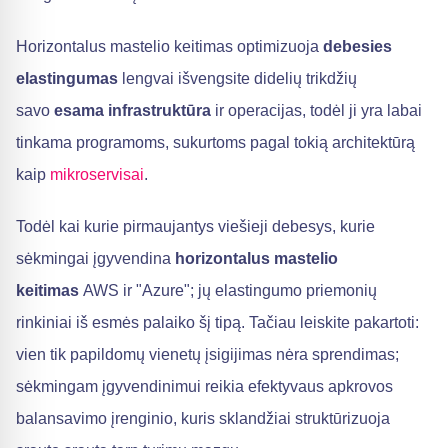
Horizontalus mastelio keitimas optimizuoja
debesies
elastingumas
lengvai išvengsite didelių trikdžių
savo
esama infrastruktūra
ir operacijas, todėl ji yra labai
tinkama programoms, sukurtoms pagal tokią architektūrą
kaip
mikroservisai
.
Todėl kai kurie pirmaujantys viešieji debesys, kurie
sėkmingai įgyvendina
horizontalus mastelio
keitimas
AWS ir "Azure"; jų elastingumo priemonių
rinkiniai iš esmės palaiko šį tipą. Tačiau leiskite pakartoti:
vien tik papildomų vienetų įsigijimas nėra sprendimas;
sėkmingam įgyvendinimui reikia efektyvaus apkrovos
balansavimo įrenginio, kuris sklandžiai struktūrizuoja