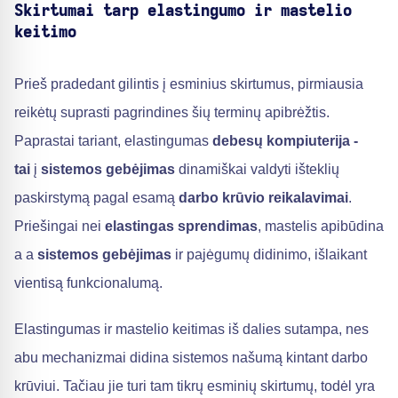
Skirtumai tarp elastingumo ir mastelio
keitimo
Prieš pradedant gilintis į esminius skirtumus, pirmiausia
reikėtų suprasti pagrindines šių terminų apibrėžtis.
Paprastai tariant, elastingumas
debesų kompiuterija -
tai
į
sistemos gebėjimas
dinamiškai valdyti išteklių
paskirstymą pagal esamą
darbo krūvio reikalavimai
.
Priešingai nei
elastingas sprendimas
, mastelis apibūdina
a a
sistemos gebėjimas
ir pajėgumų didinimo, išlaikant
vientisą funkcionalumą.
Elastingumas ir mastelio keitimas iš dalies sutampa, nes
abu mechanizmai didina sistemos našumą kintant darbo
krūviui. Tačiau jie turi tam tikrų esminių skirtumų, todėl yra