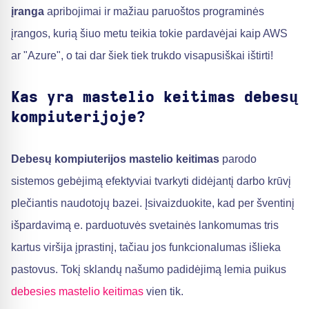
įranga
apribojimai ir mažiau paruoštos programinės
įrangos, kurią šiuo metu teikia tokie pardavėjai kaip AWS
ar "Azure", o tai dar šiek tiek trukdo visapusiškai ištirti!
Kas yra mastelio keitimas debesų
kompiuterijoje?
Debesų kompiuterijos mastelio keitimas
parodo
sistemos gebėjimą efektyviai tvarkyti didėjantį darbo krūvį
plečiantis naudotojų bazei. Įsivaizduokite, kad per šventinį
išpardavimą e. parduotuvės svetainės lankomumas tris
kartus viršija įprastinį, tačiau jos funkcionalumas išlieka
pastovus. Tokį sklandų našumo padidėjimą lemia puikus
debesies mastelio keitimas
vien tik.