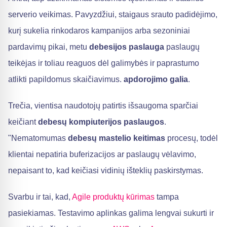
serverio veikimas. Pavyzdžiui, staigaus srauto padidėjimo,
kurį sukelia rinkodaros kampanijos arba sezoniniai
pardavimų pikai, metu
debesijos paslauga
paslaugų
teikėjas ir toliau reaguos dėl galimybės ir paprastumo
atlikti papildomus skaičiavimus.
apdorojimo galia
.
Trečia, vientisa naudotojų patirtis išsaugoma sparčiai
keičiant
debesų kompiuterijos paslaugos
.
"Nematomumas
debesų mastelio keitimas
procesų, todėl
klientai nepatiria buferizacijos ar paslaugų vėlavimo,
nepaisant to, kad keičiasi vidinių išteklių paskirstymas.
Svarbu ir tai, kad,
Agile
produktų kūrimas
tampa
pasiekiamas. Testavimo aplinkas galima lengvai sukurti ir