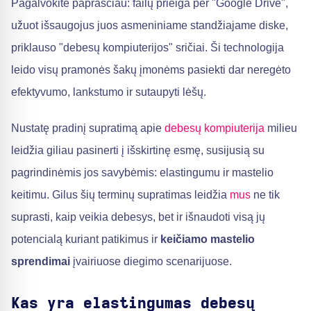
Pagalvokite paprasčiau: failų prieiga per "Google Drive",
užuot išsaugojus juos asmeniniame standžiajame diske,
priklauso "debesų kompiuterijos" sričiai. Ši technologija
leido visų pramonės šakų įmonėms pasiekti dar neregėto
efektyvumo, lankstumo ir sutaupyti lėšų.
Nustatę pradinį supratimą apie
debesų kompiuterija
milieu
leidžia giliau pasinerti į išskirtinę esmę, susijusią su
pagrindinėmis jos savybėmis: elastingumu ir mastelio
keitimu. Gilus šių terminų supratimas leidžia
mus
ne tik
suprasti, kaip veikia debesys, bet ir išnaudoti visą jų
potencialą kuriant patikimus ir
keičiamo mastelio
sprendimai
įvairiuose diegimo scenarijuose.
Kas yra elastingumas debesų