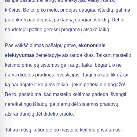
tampa pastebimai lengviau efektyviau valdyti darbo
krūvius. Be to, piko metu, pridėjus daugiau išteklių, galima
patenkinti padidėjusią paklausą daugiau išteklių. Dėl to
naudotojai patiria geresnį programų atsako laiką.
Pasivaikščiojimas pašalpų gatve,
ekonominis
efektyvumas
žemėlapyje atsiranda kitas. Taikant mastelio
keitimo principą sistemos gali augti laikui bėgant, o ne
daryti dideles pradines investicijas. Taigi mokate tik už tai,
ką naudojate ir ko jums reikia - jokio perteklinio bagažo!
Be to, pastebima, kad mastelio keitimas padeda išvengti
nereikalingų išlaidų, patiriamų dėl sistemos prastovų,
atsirandančių dėl didelio srauto.
Toliau mūsų kelionėje po mastelio keitimo privalumus -