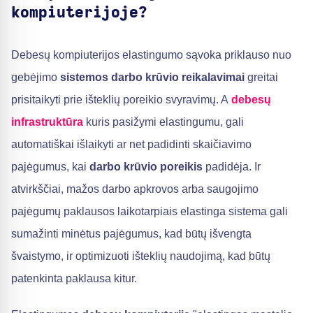
kompiuterijoje?
Debesų kompiuterijos elastingumo sąvoka priklauso nuo
gebėjimo
sistemos darbo krūvio reikalavimai
greitai
prisitaikyti prie išteklių poreikio svyravimų. A
debesų
infrastruktūra
kuris pasižymi elastingumu, gali
automatiškai išlaikyti ar net padidinti skaičiavimo
pajėgumus, kai
darbo krūvio poreikis
padidėja. Ir
atvirkščiai, mažos darbo apkrovos arba saugojimo
pajėgumų paklausos laikotarpiais elastinga sistema gali
sumažinti minėtus pajėgumus, kad būtų išvengta
švaistymo, ir optimizuoti išteklių naudojimą, kad būtų
patenkinta paklausa kitur.