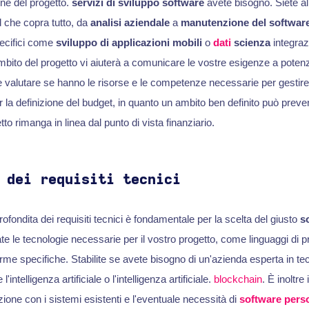
ne del progetto.
servizi di sviluppo software
avete bisogno. Siete all
 che copra tutto, da
analisi aziendale
a
manutenzione del softwar
pecifici come
sviluppo di applicazioni mobili
o
dati
scienza
integraz
bito del progetto vi aiuterà a comunicare le vostre esigenze a potenz
 valutare se hanno le risorse e le competenze necessarie per gestire 
 la definizione del budget, in quanto un ambito ben definito può preve
tto rimanga in linea dal punto di vista finanziario.
 dei requisiti tecnici
fondita dei requisiti tecnici è fondamentale per la scelta del giusto
s
te le tecnologie necessarie per il vostro progetto, come linguaggi di
rme specifiche. Stabilite se avete bisogno di un'azienda esperta in te
intelligenza artificiale o l'intelligenza artificiale.
blockchain
. È inoltre
zione con i sistemi esistenti e l'eventuale necessità di
software pers