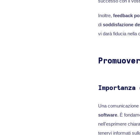
successo con il vost
Inoltre,
feedback pos
di
soddisfazione del
vi darà fiducia nella 
Promuove
Importanza 
Una comunicazione eff
software
. È fondame
nell'esprimere chia
tenervi informati sul