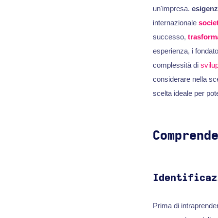
un'impresa.
esigenz
internazionale
socie
successo,
trasform
esperienza, i fondat
complessità di
svilu
considerare nella sc
scelta ideale per pot
Comprend
Identificaz
Prima di intraprender