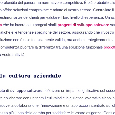
rofondita del panorama normativo e competitivo. È più probabile che
 offrire soluzioni comprovate e adatte al vostro settore. Controllate il l
testimonianze dei clienti per valutare il loro livello di esperienza. Un'
a
che ha lavorato su progetti simili
progetti di sviluppo software
sar
atiche e le tendenze specifiche del settore, assicurando che il vostro
luzione non è solo tecnicamente valida, ma anche strategicamente all
competenza può fare la differenza tra una soluzione funzionale
prodot
 vostra attività.
la cultura aziendale
età di sviluppo software
può avere un impatto significativo sul succ
 collaborare con un team i cui valori e la cui etica lavorativa siano in 
ove la collaborazione, l'innovazione e un approccio incentrato sul cl
il passo più lungo della gamba per soddisfare le vostre esigenze. Cons