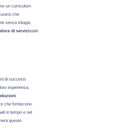
nno un curriculum
curarsi che
one senza intoppi,
itore di servizi
state
rd di successi
 loro esperienza.
oluzioni
nze che forniscono
ati in tempo e nel
cherà questo