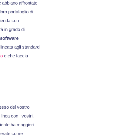
 abbiano affrontato
oro portafoglio di
azienda con
à in grado di
software
ineata agli standard
to
e che faccia
esso del vostro
linea con i vostri.
iente ha maggiori
iderate come