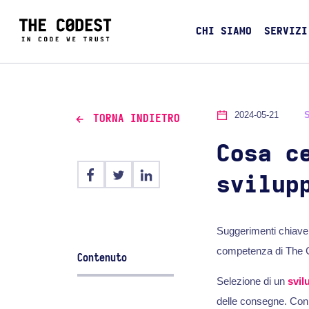
CHI SIAMO
SERVIZI
2024-05-21
TORNA INDIETRO
Cosa c
svilup
Suggerimenti chiave 
competenza di The 
Contenuto
Selezione di un
svil
delle consegne. Con l