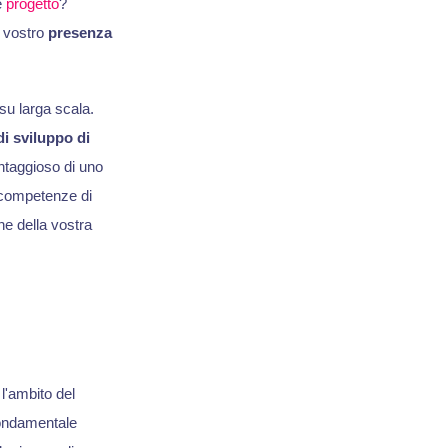
e
progetto
?
l vostro
presenza
su larga scala.
di sviluppo di
ntaggioso di uno
e competenze di
ne della vostra
l'ambito del
 fondamentale