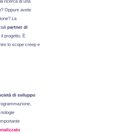
a ricerca di una
e
? Oppure avete
ione? La
iali
partner di
il progetto. È
nire lo scope creep e
ocietà di sviluppo
 programmazione,
cnologie
 importante
onalizzato