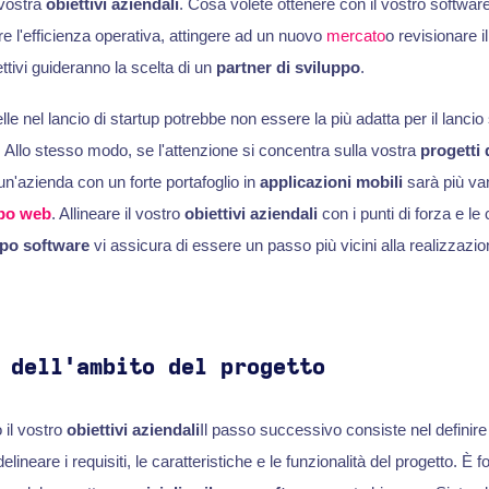
vostra
obiettivi aziendali
. Cosa volete ottenere con il vostro softwar
 l'efficienza operativa, attingere ad un nuovo
mercato
o revisionare i
ttivi guideranno la scelta di un
partner di sviluppo
.
e nel lancio di startup potrebbe non essere la più adatta per il lancio 
. Allo stesso modo, se l'attenzione si concentra sulla vostra
progetti 
un'azienda con un forte portafoglio in
applicazioni mobili
sarà più va
ppo web
. Allineare il vostro
obiettivi aziendali
con i punti di forza e l
ppo software
vi assicura di essere un passo più vicini alla realizzazio
 dell'ambito del progetto
 il vostro
obiettivi aziendali
Il passo successivo consiste nel definire 
 delineare i requisiti, le caratteristiche e le funzionalità del progetto. È