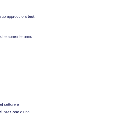
l suo approccio a
test
atiche aumenteranno
el settore è
ni preziose
e una