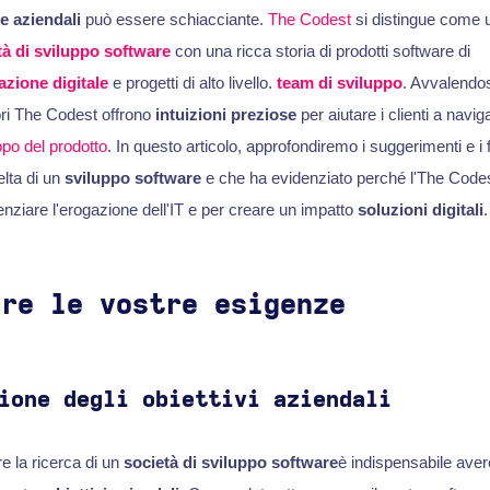
e aziendali
può essere schiacciante.
The Codest
si distingue come 
tà di sviluppo software
con una ricca storia di prodotti software di
azione digitale
e progetti di alto livello.
team di sviluppo
. Avvalendos
ori The Codest offrono
intuizioni preziose
per aiutare i clienti a naviga
ppo del prodotto
. In questo articolo, approfondiremo i suggerimenti e i f
elta di un
sviluppo software
e che ha evidenziato perché l'The Codes
enziare l'erogazione dell'IT e per creare un impatto
soluzioni digitali
.
ere le vostre esigenze
ione degli obiettivi aziendali
e la ricerca di un
società di sviluppo software
è indispensabile aver