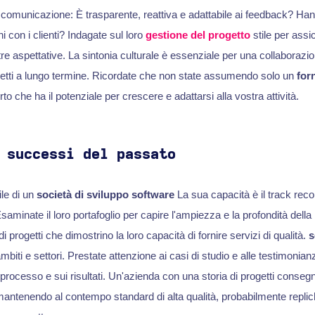
a comunicazione: È trasparente, reattiva e adattabile ai feedback? Ha
ni con i clienti? Indagate sul loro
gestione del progetto
stile per assi
re aspettative. La sintonia culturale è essenziale per una collaborazi
ogetti a lungo termine. Ricordate che non state assumendo solo un
forn
o che ha il potenziale per crescere e adattarsi alla vostra attività.
 successi del passato
ile di un
società di sviluppo software
La sua capacità è il track reco
Esaminate il loro portafoglio per capire l'ampiezza e la profondità della
 progetti che dimostrino la loro capacità di fornire servizi di qualità.
s
ambiti e settori. Prestate attenzione ai casi di studio e alle testimonia
 processo e sui risultati. Un'azienda con una storia di progetti consegn
 mantenendo al contempo standard di alta qualità, probabilmente repli