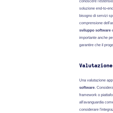
conoscere l'estensio
soluzione end-to-end
bisogno di servizi s
comprensione dell'am
sviluppo software
e
importante anche per
garantire che il proge
Valutazione
Una valutazione appro
software
. Considera
framework o piattafo
all'avanguardia come l'
considerare l'integra