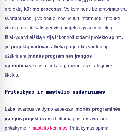
projektą.
kūrimo procesas
. Veiksmingas bendravimas yra
svarbiausias jų vaidmuo, nes jie turi informuoti ir įtraukti
visas projekto šalis per visą projekto gyvavimo ciklą.
Išlaikydami aiškią viziją ir kontroliuodami projekto apimtį,
jie
projektų vadovas
atlieka pagrindinį vaidmenį
užtikrinant
įmonės programinės įrangos
sprendimas
kuris atitinka organizacijos strateginius
tikslus.
Pritaikymo ir mastelio suderinimas
Labai svarbus valdymo aspektas
įmonės programinės
įrangos projektas
rasti tinkamą pusiausvyrą tarp
pritaikymo ir
mastelio keitimas
. Pritaikymas apima