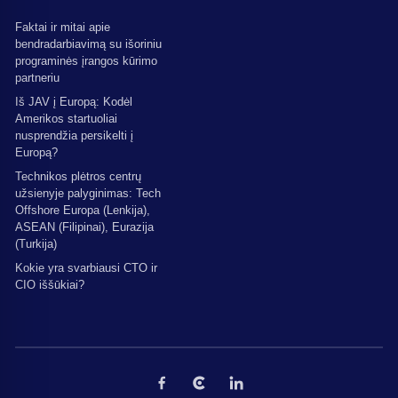
Faktai ir mitai apie
bendradarbiavimą su išoriniu
programinės įrangos kūrimo
partneriu
Iš JAV į Europą: Kodėl
Amerikos startuoliai
nusprendžia persikelti į
Europą?
Technikos plėtros centrų
užsienyje palyginimas: Tech
Offshore Europa (Lenkija),
ASEAN (Filipinai), Eurazija
(Turkija)
Kokie yra svarbiausi CTO ir
CIO iššūkiai?