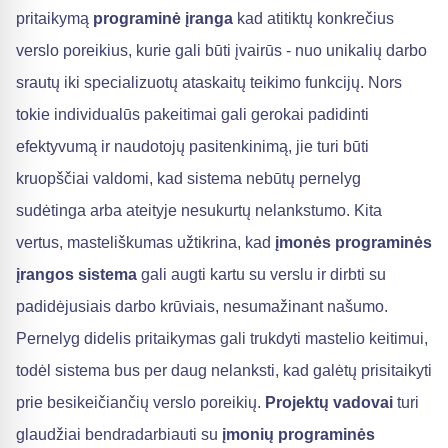
pritaikymą
programinė įranga
kad atitiktų konkrečius
verslo poreikius, kurie gali būti įvairūs - nuo unikalių darbo
srautų iki specializuotų ataskaitų teikimo funkcijų. Nors
tokie individualūs pakeitimai gali gerokai padidinti
efektyvumą ir naudotojų pasitenkinimą, jie turi būti
kruopščiai valdomi, kad sistema nebūtų pernelyg
sudėtinga arba ateityje nesukurtų nelankstumo. Kita
vertus, masteliškumas užtikrina, kad
įmonės programinės
įrangos sistema
gali augti kartu su verslu ir dirbti su
padidėjusiais darbo krūviais, nesumažinant našumo.
Pernelyg didelis pritaikymas gali trukdyti mastelio keitimui,
todėl sistema bus per daug nelanksti, kad galėtų prisitaikyti
prie besikeičiančių verslo poreikių.
Projektų vadovai
turi
glaudžiai bendradarbiauti su
įmonių programinės