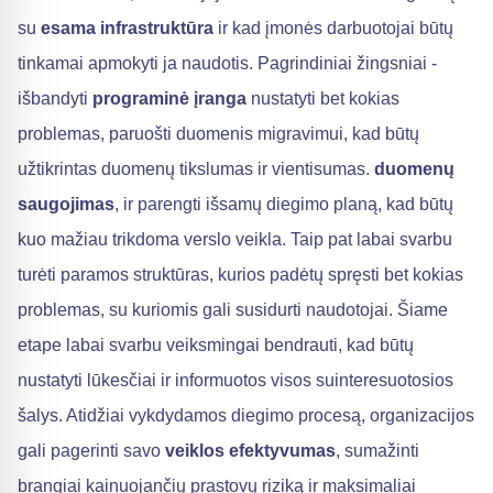
su
esama infrastruktūra
ir kad įmonės darbuotojai būtų
tinkamai apmokyti ja naudotis. Pagrindiniai žingsniai -
išbandyti
programinė įranga
nustatyti bet kokias
problemas, paruošti duomenis migravimui, kad būtų
užtikrintas duomenų tikslumas ir vientisumas.
duomenų
saugojimas
, ir parengti išsamų diegimo planą, kad būtų
kuo mažiau trikdoma verslo veikla. Taip pat labai svarbu
turėti paramos struktūras, kurios padėtų spręsti bet kokias
problemas, su kuriomis gali susidurti naudotojai. Šiame
etape labai svarbu veiksmingai bendrauti, kad būtų
nustatyti lūkesčiai ir informuotos visos suinteresuotosios
šalys. Atidžiai vykdydamos diegimo procesą, organizacijos
gali pagerinti savo
veiklos efektyvumas
, sumažinti
brangiai kainuojančių prastovų riziką ir maksimaliai