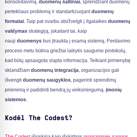
konsolidavimą.
duomenų šaltiniai
, sprendžiant duomenų
pertekliaus problemą ir standartizuojant
duomenų
formatai
. Taip pat svarbu atsižvelgti į ilgalaikes
duomenų
valdymas
strategiją, įskaitant tai, kaip
nauji
duomenys
bus įtraukta į esamą sistemą. Perdavimo
proceso metu būtina griežtai laikytis saugumo protokolų,
kad būtų apsaugota slapta informacija. Teikiant pirmenybę
sklandžiam
duomenų integracija
, organizacijos gali
išvengti
duomenų saugyklos
, pagerinti sprendimų
priėmimą ir padidinti bendrą jų veiksmingumą.
įmonių
sistemos
.
Kodėl The Codest?
The Codest
išsiskiria kaip išskirtinis
programinės įrangos