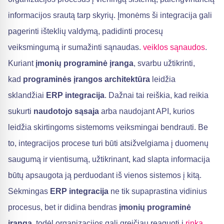
informacijos srautą tarp skyrių. Įmonėms ši integracija gali
pagerinti išteklių valdymą, padidinti procesų
veiksmingumą ir sumažinti sąnaudas.
veiklos sąnaudos
.
Kuriant
įmonių programinė įranga
, svarbu užtikrinti,
kad
programinės įrangos architektūra
leidžia
sklandžiai
ERP integracija
. Dažnai tai reiškia, kad reikia
sukurti
naudotojo sąsaja
arba naudojant API, kurios
leidžia skirtingoms sistemoms veiksmingai bendrauti. Be
to, integracijos procese turi būti atsižvelgiama į duomenų
saugumą ir vientisumą, užtikrinant, kad slapta informacija
būtų apsaugota ją perduodant iš vienos sistemos į kitą.
Sėkmingas
ERP integracija
ne tik supaprastina vidinius
procesus, bet ir didina bendras
įmonių programinė
įranga
, todėl organizacijos gali greičiau reaguoti į
rinka