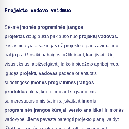
Projekto vadovo vaidmuo
Sėkmė
įmonės programinės įrangos
projektas
daugiausia priklauso nuo
projektų vadovas
.
Šis asmuo yra atsakingas už projekto organizavimą nuo
pat jo pradžios iki pabaigos, užtikrinant, kad jis atitiktų
visus tikslus, atsižvelgiant į laiko ir biudžeto apribojimus.
Įgudęs
projektų vadovas
padeda orientuotis
sudėtingose
įmonės programinės įrangos
produktas
plėtrą koordinuojant su įvairiomis
suinteresuotosiomis šalimis, įskaitant
įmonių
programinės įrangos kūrėjai
,
verslo analitikai
, ir įmonės
vadovybė. Jiems pavesta parengti projekto planą, valdyti
išteklius ir mažinti riziką, kuri gali kilti įgyvendinant