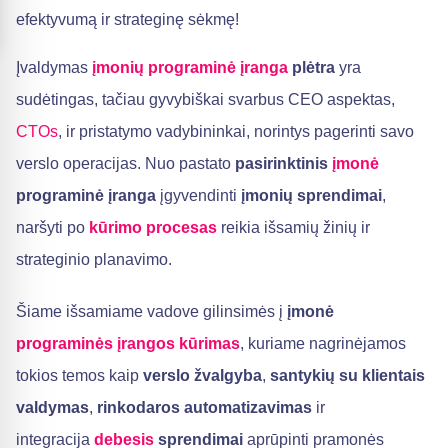
efektyvumą ir strateginę sėkmę!
Įvaldymas
įmonių programinė įranga
plėtra
yra
sudėtingas, tačiau gyvybiškai svarbus CEO aspektas,
CTOs
, ir pristatymo vadybininkai, norintys pagerinti savo
verslo operacijas. Nuo pastato
pasirinktinis
įmonė
programinė įranga
įgyvendinti
įmonių sprendimai
,
naršyti po
kūrimo procesas
reikia išsamių žinių ir
strateginio planavimo.
Šiame išsamiame vadove gilinsimės į
įmonė
programinės įrangos kūrimas
, kuriame nagrinėjamos
tokios temos kaip
verslo žvalgyba
,
santykių su klientais
valdymas
,
rinkodaros automatizavimas
ir
integracija
debesis
sprendimai
aprūpinti pramonės