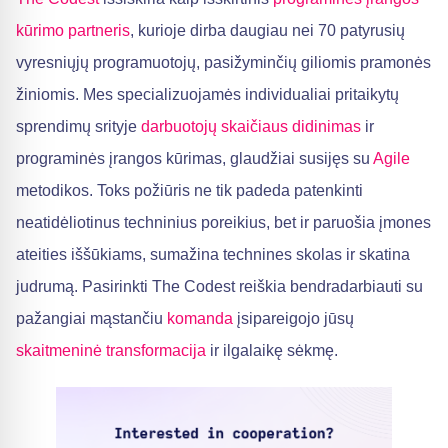
kūrimo partneris
, kurioje dirba daugiau nei 70 patyrusių
vyresniųjų programuotojų, pasižyminčių giliomis pramonės
žiniomis. Mes specializuojamės individualiai pritaikytų
sprendimų srityje
darbuotojų skaičiaus didinimas
ir
programinės įrangos kūrimas, glaudžiai susijęs su
Agile
metodikos. Toks požiūris ne tik padeda patenkinti
neatidėliotinus techninius poreikius, bet ir paruošia įmones
ateities iššūkiams, sumažina technines skolas ir skatina
judrumą. Pasirinkti The Codest reiškia bendradarbiauti su
pažangiai mąstančiu
komanda
įsipareigojo jūsų
skaitmeninė transformacija
ir ilgalaikę sėkmę.