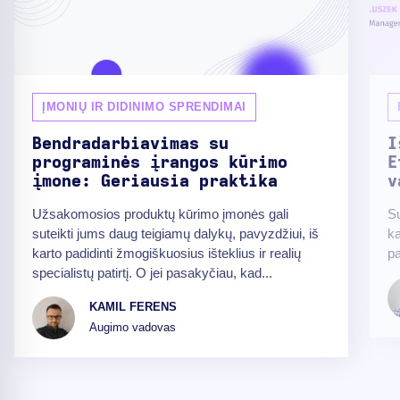
ĮMONIŲ IR DIDINIMO SPRENDIMAI
Bendradarbiavimas su
I
programinės įrangos kūrimo
E
įmone: Geriausia praktika
v
Užsakomosios produktų kūrimo įmonės gali
Su
suteikti jums daug teigiamų dalykų, pavyzdžiui, iš
ka
karto padidinti žmogiškuosius išteklius ir realių
pa
specialistų patirtį. O jei pasakyčiau, kad...
KAMIL FERENS
Augimo vadovas