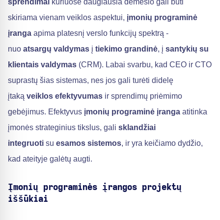
sprendimai
kuriuose daugiausia dėmesio gali būti
skiriama vienam veiklos aspektui,
įmonių programinė
įranga
apima platesnį verslo funkcijų spektrą -
nuo
atsargų valdymas
į
tiekimo grandinė
, į
santykių su
klientais valdymas
(CRM). Labai svarbu, kad CEO ir CTO
suprastų šias sistemas, nes jos gali turėti didelę
įtaką
veiklos efektyvumas
ir sprendimų priėmimo
gebėjimus. Efektyvus
įmonių programinė įranga
atitinka
įmonės strateginius tikslus, gali
sklandžiai
integruoti
su
esamos sistemos
, ir yra keičiamo dydžio,
kad ateityje galėtų augti.
Įmonių programinės įrangos projektų
iššūkiai