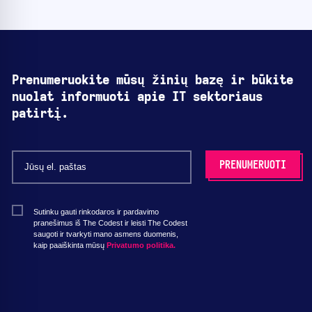
Prenumeruokite mūsų žinių bazę ir būkite
nuolat informuoti apie IT sektoriaus
patirtį.
Sutinku gauti rinkodaros ir pardavimo
pranešimus iš The Codest ir leisti The Codest
saugoti ir tvarkyti mano asmens duomenis,
kaip paaiškinta mūsų
Privatumo politika.