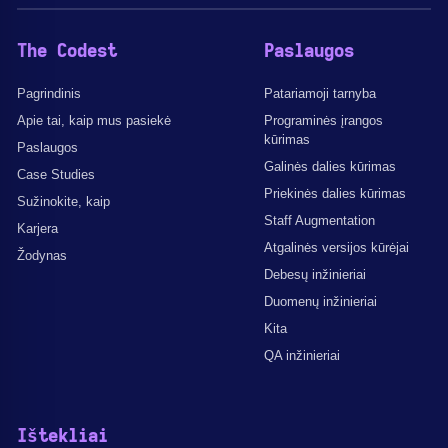
The Codest
Paslaugos
Pagrindinis
Patariamoji tarnyba
Apie tai, kaip mus pasiekė
Programinės įrangos
kūrimas
Paslaugos
Galinės dalies kūrimas
Case Studies
Priekinės dalies kūrimas
Sužinokite, kaip
Staff Augmentation
Karjera
Atgalinės versijos kūrėjai
Žodynas
Debesų inžinieriai
Duomenų inžinieriai
Kita
QA inžinieriai
Ištekliai