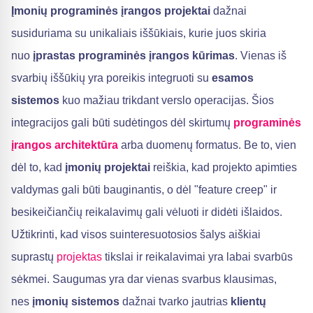
Įmonių programinės įrangos projektai
dažnai
susiduriama su unikaliais iššūkiais, kurie juos skiria
nuo
įprastas programinės įrangos kūrimas
. Vienas iš
svarbių iššūkių yra poreikis integruoti su
esamos
sistemos
kuo mažiau trikdant verslo operacijas. Šios
integracijos gali būti sudėtingos dėl skirtumų
programinės
įrangos architektūra
arba duomenų formatus. Be to, vien
dėl to, kad
įmonių projektai
reiškia, kad projekto apimties
valdymas gali būti bauginantis, o dėl "feature creep" ir
besikeičiančių reikalavimų gali vėluoti ir didėti išlaidos.
Užtikrinti, kad visos suinteresuotosios šalys aiškiai
suprastų
projektas
tikslai ir reikalavimai yra labai svarbūs
sėkmei. Saugumas yra dar vienas svarbus klausimas,
nes
įmonių sistemos
dažnai tvarko jautrias
klientų