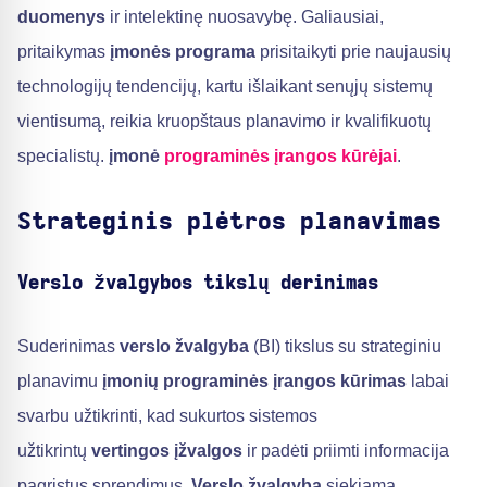
duomenys
ir intelektinę nuosavybę. Galiausiai,
pritaikymas
įmonės programa
prisitaikyti prie naujausių
technologijų tendencijų, kartu išlaikant senųjų sistemų
vientisumą, reikia kruopštaus planavimo ir kvalifikuotų
specialistų.
įmonė
programinės įrangos kūrėjai
.
Strateginis plėtros planavimas
Verslo žvalgybos tikslų derinimas
Suderinimas
verslo žvalgyba
(BI) tikslus su strateginiu
planavimu
įmonių programinės įrangos kūrimas
labai
svarbu užtikrinti, kad sukurtos sistemos
užtikrintų
vertingos įžvalgos
ir padėti priimti informacija
pagrįstus sprendimus.
Verslo žvalgyba
siekiama