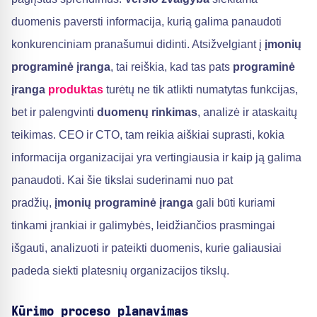
duomenis paversti informacija, kurią galima panaudoti
konkurenciniam pranašumui didinti. Atsižvelgiant į
įmonių
programinė įranga
, tai reiškia, kad tas pats
programinė
įranga
produktas
turėtų ne tik atlikti numatytas funkcijas,
bet ir palengvinti
duomenų rinkimas
, analizė ir ataskaitų
teikimas. CEO ir CTO, tam reikia aiškiai suprasti, kokia
informacija organizacijai yra vertingiausia ir kaip ją galima
panaudoti. Kai šie tikslai suderinami nuo pat
pradžių,
įmonių programinė įranga
gali būti kuriami
tinkami įrankiai ir galimybės, leidžiančios prasmingai
išgauti, analizuoti ir pateikti duomenis, kurie galiausiai
padeda siekti platesnių organizacijos tikslų.
Kūrimo proceso planavimas