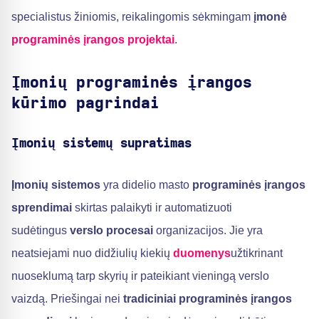
specialistus žiniomis, reikalingomis sėkmingam
įmonė
programinės įrangos projektai
.
Įmonių programinės įrangos
kūrimo pagrindai
Įmonių sistemų supratimas
Įmonių sistemos
yra didelio masto
programinės įrangos
sprendimai
skirtas palaikyti ir automatizuoti
sudėtingus
verslo procesai
organizacijos. Jie yra
neatsiejami nuo didžiulių kiekių
duomenys
užtikrinant
nuoseklumą tarp skyrių ir pateikiant vieningą verslo
vaizdą. Priešingai nei
tradiciniai programinės įrangos