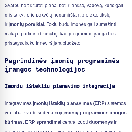
Svarbu ne tik turėti planą, bet ir lankstų vadovą, kuris gali
prisitaikyti prie pokyčių nepamirštant projekto tikslų
ir
įmonių poreikiai
. Tokiu būdu įmonės gali sumažinti
riziką ir padidinti tikimybę, kad programinė įranga bus
pristatyta laiku ir neviršijant biudžeto.
Pagrindinės įmonių programinės
įrangos technologijos
Įmonių išteklių planavimo integracija
integravimas
Įmonių išteklių planavimas
(
ERP
) sistemos
yra labai svarbi sudedamoji
įmonių programinės įrangos
kūrimas
.
ERP sprendimai
centralizuoti
duomenys
ir
organizacijos procesus į vieningą sistemą, palengvinančią