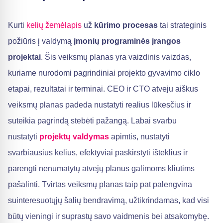
Kurti
kelių žemėlapis
už
kūrimo procesas
tai strateginis
požiūris į valdymą
įmonių programinės įrangos
projektai
. Šis veiksmų planas yra vaizdinis vaizdas,
kuriame nurodomi pagrindiniai projekto gyvavimo ciklo
etapai, rezultatai ir terminai. CEO ir CTO atveju aiškus
veiksmų planas padeda nustatyti realius lūkesčius ir
suteikia pagrindą stebėti pažangą. Labai svarbu
nustatyti
projektų valdymas
apimtis, nustatyti
svarbiausius kelius, efektyviai paskirstyti išteklius ir
parengti nenumatytų atvejų planus galimoms kliūtims
pašalinti. Tvirtas veiksmų planas taip pat palengvina
suinteresuotųjų šalių bendravimą, užtikrindamas, kad visi
būtų vieningi ir suprastų savo vaidmenis bei atsakomybę.