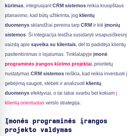
kūrimas
, integruojant
CRM sistemos
reikia kruopštaus
planavimo, kad būtų užtikrinta, jog
klientų
duomenys
sklandžiai pereina tarp
CRM
ir kiti
įmonių
sistemos
. Ši integracija leidžia susidaryti visapusiškesnį
vaizdą apie
sąveika su klientais
, dėl to padidėja klientų
pasitenkinimas ir lojalumas. Tinklalapyje
įmonė
programinės įrangos kūrimo projektai
, prioritetų
nustatymas
CRM sistemos
reiškia, kad reikia investuoti į
gebėjimą saugoti, stebėti ir analizuoti
klientų
duomenys
efektyviai, o tai labai svarbu bet kokiam
į
klientą orientuotas
verslo strategija.
Įmonės programinės įrangos
projekto valdymas