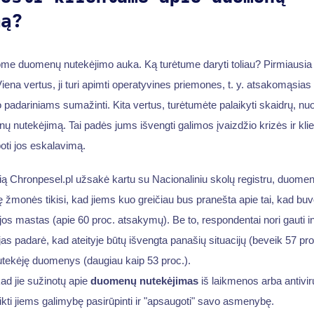
mą?
pome duomenų nutekėjimo auka. Ką turėtume daryti toliau? Pirmiausia
iena vertus, ji turi apimti operatyvines priemones, t. y. atsakomąsias
adariniams sumažinti. Kita vertus, turėtumėte palaikyti skaidrų, nuo
ų nutekėjimą. Tai padės jums išvengti galimos įvaizdžio krizės ir klie
oti jos eskalavimą.
rią Chronpesel.pl užsakė kartu su Nacionaliniu skolų registru, duom
 žmonės tikisi, kad jiems kuo greičiau bus pranešta apie tai, kad b
jos mastas (apie 60 proc. atsakymų). Be to, respondentai nori gauti in
 padarė, kad ateityje būtų išvengta panašių situacijų (beveik 57 proc.)
nutekėję duomenys (daugiau kaip 53 proc.).
ad jie sužinotų apie
duomenų nutekėjimas
iš laikmenos arba antivi
ikti jiems galimybę pasirūpinti ir "apsaugoti" savo asmenybę.