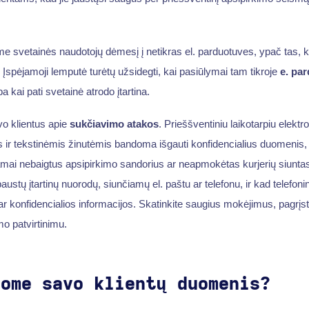
me svetainės naudotojų dėmesį į netikras el. parduotuves, ypač tas, 
Įspėjamoji lemputė turėtų užsidegti, kai pasiūlymai tam tikroje
e. pa
ba kai pati svetainė atrodo įtartina.
o klientus apie
sukčiavimo atakos
. Prieššventiniu laikotarpiu elektro
 ir tekstinėmis žinutėmis bandoma išgauti konfidencialius duomenis,
iamai nebaigtus apsipirkimo sandorius ar neapmokėtas kurjerių siunta
paustų įtartinų nuorodų, siunčiamų el. paštu ar telefonu, ir kad telefon
r konfidencialios informacijos. Skatinkite saugius mokėjimus, pagrįst
o patvirtinimu.
gome savo klientų duomenis?