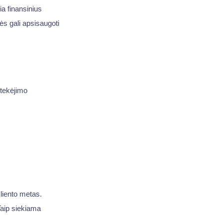
ia finansinius
nės gali apsisaugoti
utekėjimo
liento metas.
Taip siekiama