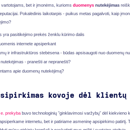
k vartotojams, bet ir įmonėms, kurioms
duomenys
nutekėjimas
reišk
 reputacijai. Pokalėdinis laikotarpis - puikus metas pagalvoti, kaip įmo
ėjimo?
 yra pasitikėjimo prekės ženklu kūrimo dalis
uomenis internete apsiperkant
mų ir infrastruktūros stebėsena - būdas apsisaugoti nuo duomenų n
nutekėjimas - pranešti ar nepranešti?
ientams apie duomenų nutekėjimą?
psipirkimas kovoje dėl klientų
s
e. prekyba
buvo technologinių "ginklavimosi varžybų" dėl kiekvieno k
apsiperkame internetu, bet ir patiriame asmeninę apsipirkimo patirtį. 
dyti mūsų pirkinių krepšelį ir paskatinti mus grįžti į svetainę ateityje.