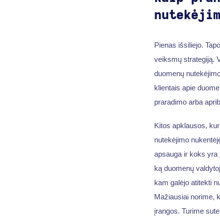
nutekėji
Pienas išsiliejo. Ta
veiksmų strategiją. V
duomenų nutekėjimo p
klientais apie duomen
praradimo arba aprib
Kitos apklausos, ku
nutekėjimo nukentėję
apsauga ir koks yra 
ką duomenų valdytojas
kam galėjo atitekti 
Mažiausiai norime, k
įrangos. Turime sute