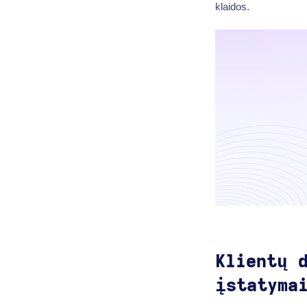
klaidos.
Klientų 
įstatyma