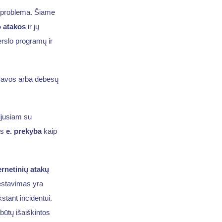
ra problema. Šiame
o atakos
ir jų
erslo programų ir
savos arba debesų
ijusiam su
us
e. prekyba
kaip
rnetinių atakų
testavimas yra
stant incidentui.
 būtų išaiškintos