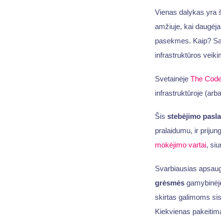
Vienas dalykas yra š
amžiuje, kai daugėj
pasekmes. Kaip? Savo
infrastruktūros veik
Svetainėje
The Code
infrastruktūroje (ar
Šis
stebėjimo pasl
pralaidumu, ir priju
mokėjimo vartai
, si
Svarbiausias apsaug
grėsmės
gamybinėje 
skirtas galimoms sist
Kiekvienas pakeitimas