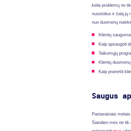
kelia problemų ne ti
nuostolius ir žalą jų
nuo duomenų nutek
Klientų saugumas
Kaip apsaugoti d
Taikomųjų progra
Klientų duomenų 
Kaip pranešti kl
Saugus a
Pastaraisiais metai
Šiandien mes ne tik 
palengvinti
mus
užpil