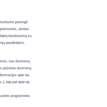
 turėtume parengti
 priemones, skirtas
latinį bendravimą su
ntų pasitikėjimo
enimis, nuo duomenų
uvo pažeista duomenų
formacijos apie tai,
, taip pat apie tai,
rusinės programinės