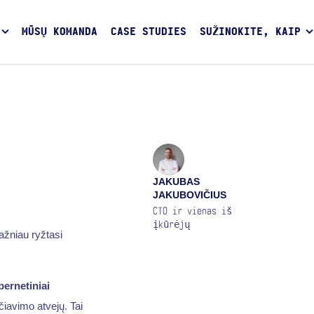
MŪSŲ KOMANDA
CASE STUDIES
SUŽINOKITE, KAIP
JAKUBAS
JAKUBOVIČIUS
CTO ir vienas iš
įkūrėjų
ažniau ryžtasi
bernetiniai
iavimo atvejų. Tai