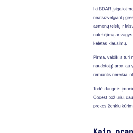
Iki BDAR įsigaliojim
neatsižvelgiant į gr
asmenų teisių ir lai
nutekėjimą ar vagyst
keletas klausimų.
Pirma, valdiklis turi 
naudotojų) arba jau
remiantis nereikia i
Todėl daugelis įmoni
Codest požiūriu, daug
prekės ženklu kūrim
Kaip pra