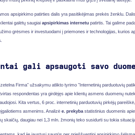
mos apsipirkimo patirties dalis yra pasitikėjimas prekės ženklu. Dalis
klientai galėtų saugiai
apsipirkimas internetu
patirtis. Tai galime pa
aužimo grėsmes ir investuodami į priemones ir technologijas, kurios 
s
.
entai gali apsaugoti savo duom
etelna Firma" užsakymu atlikto tyrimo "Internetinių parduotuvių pat
virtas respondentas yra girdėjęs apie klientų asmens duomenų nutek
udojosi. Kita vertus, 6 proc. internetinių parduotuvių pirkėjų pareišk
neįgaliotiems asmenims. Analizė
e. prekyba
statistinius duomenis apie
 skaičių, daugiau nei 1,3 mln. žmonių teko susidurti su tokia situacij
lientams, kad jie jaustųsi saugūs per prieššventinį apsipirkimo šėlsmą