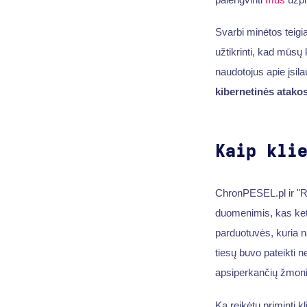
Svarbi minėtos teigia
užtikrinti, kad mūsų 
naudotojus apie įsil
kibernetinės atako
Kaip kli
ChronPESEL.pl ir "Rz
duomenimis, kas ket
parduotuvės, kuria na
tiesų buvo pateikti 
apsiperkančių žmonių
Ką reikėtų priminti k