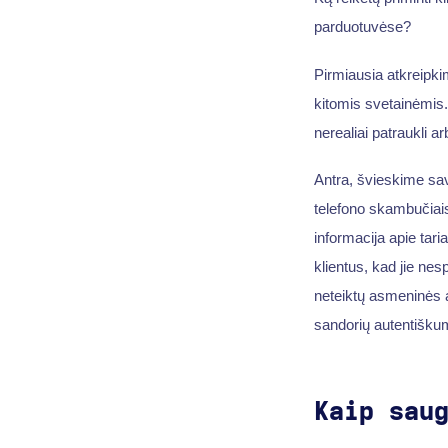
parduotuvėse?
Pirmiausia atkreipki
kitomis svetainėmis. 
nerealiai patraukli ar
Antra, švieskime sav
telefono skambučiais
informacija apie tar
klientus, kad jie nes
neteiktų asmeninės a
sandorių autentiškum
Kaip sau