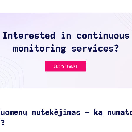
duomenų nutekėjimas - ką numat
i?