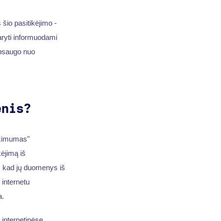
 šio pasitikėjimo -
daryti informuodami
apsaugo nuo
enis?
ikimumas"
ėjimą iš
ė, kad jų duomenys iš
 internetu
a.
 internetinėse