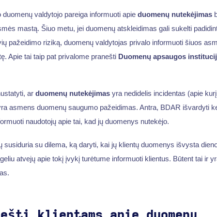
o duomenų valdytojo pareiga informuoti apie
duomenų nutekėjimas
b
ėsmės mastą. Šiuo metu, jei duomenų atskleidimas gali sukelti padidin
svių pažeidimo riziką, duomenų valdytojas privalo informuoti šiuos a
ę. Apie tai taip pat privalome pranešti
Duomenų apsaugos instituci
nustatyti, ar
duomenų nutekėjimas
yra nedidelis incidentas (apie kurį
 yra asmens duomenų saugumo pažeidimas. Antra, BDAR išvardyti keli
nformuoti naudotojų apie tai, kad jų duomenys nutekėjo.
ų susiduria su dilema, ką daryti, kai jų klientų duomenys išvysta dien
eliu atvejų apie tokį įvykį turėtume informuoti klientus. Būtent tai ir y
as.
nešti klientams apie duomenų