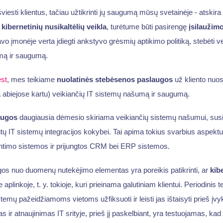
viesti klientus, tačiau užtikrinti jų saugumą mūsų svetainėje - atski
a
kibernetinių nusikaltėlių veikla
, turėtume būti pasirengę
įsilaužim
 įmonėje verta įdiegti ankstyvo grėsmių aptikimo politiką, stebėti v
imą ir saugumą.
st
, mes teikiame
nuolatinės stebėsenos paslaugos
už kliento nuo
ba abiejose kartu) veikiančių IT sistemų našumą ir saugumą.
augos
daugiausia dėmesio skiriama veikiančių sistemų našumui, sus
ngtų IT sistemų integracijos kokybei. Tai apima tokius svarbius aspekt
untimo sistemos ir prijungtos CRM bei ERP sistemos.
os nuo duomenų nutekėjimo elementas yra poreikis patikrinti, ar
kibe
aplinkoje, t. y. tokioje, kuri prieinama galutiniam klientui. Periodinis 
emų pažeidžiamoms vietoms užfiksuoti ir leisti jas ištaisyti prieš įvyk
 ir atnaujinimas IT srityje, prieš jį paskelbiant, yra testuojamas, kad