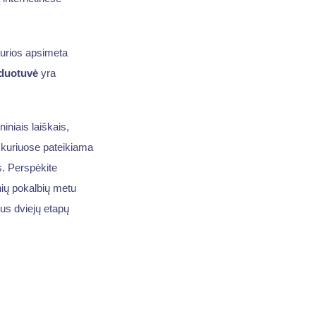
kurios apsimeta
rduotuvė
yra
niniais laiškais,
 kuriuose pateikiama
s. Perspėkite
inių pokalbių metu
us dviejų etapų