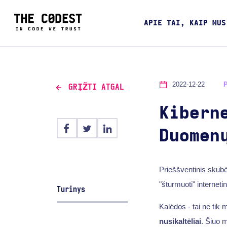
APIE TAI, KAIP MUS
2022-12-22
GRĮŽTI ATGAL
Kibern
Duomen
Prieššventinis skub
"šturmuoti" internet
Turinys
Kalėdos - tai ne ti
nusikaltėliai
. Šiuo m