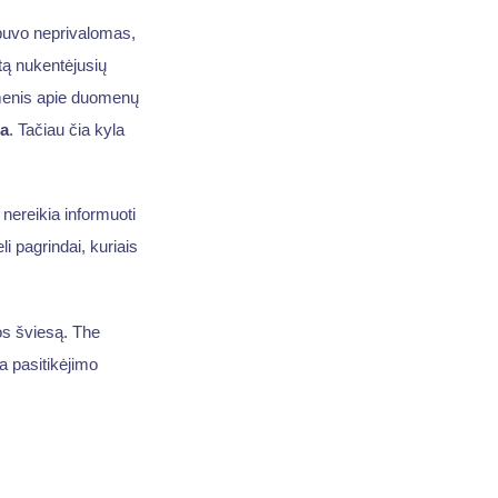
uvo neprivalomas,
tą nukentėjusių
smenis apie duomenų
ja
. Tačiau čia kyla
 nereikia informuoti
 pagrindai, kuriais
os šviesą. The
ra pasitikėjimo