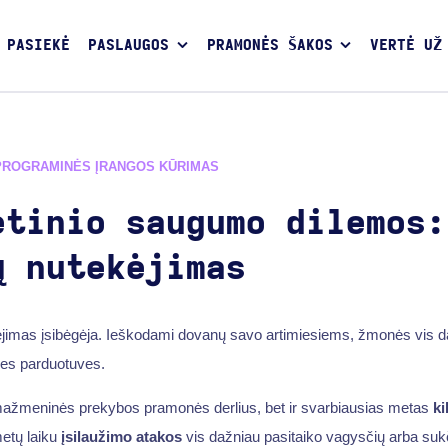
 PASIEKĖ
PASLAUGOS
PRAMONĖS ŠAKOS
VERTĖ UŽ
PROGRAMINĖS ĮRANGOS KŪRIMAS
etinio saugumo dilemos:
ų nutekėjimas
ėjimas įsibėgėja. Ieškodami dovanų savo artimiesiems, žmonės vis d
ines parduotuves.
k mažmeninės prekybos pramonės derlius, bet ir svarbiausias metas
ki
etų laiku
įsilaužimo atakos
vis dažniau pasitaiko vagysčių arba sukč