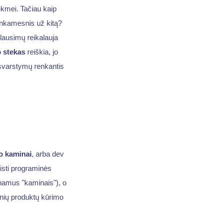
sėkmei. Tačiau kaip
inkamesnis už kitą?
klausimų reikalauja
o stekas
reiškia, jo
r svarstymų renkantis
mo kaminai
, arba dev
eisti programinės
inamus "kaminais"), o
inių produktų kūrimo