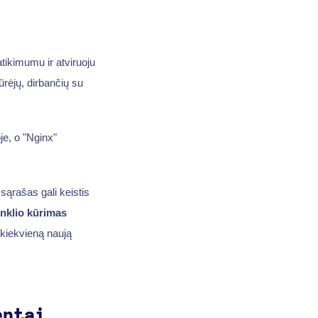
tikimumu ir atviruoju
rėjų, dirbančių su
je, o "Nginx"
ąrašas gali keistis
inklio kūrimas
 kiekvieną naują
entai