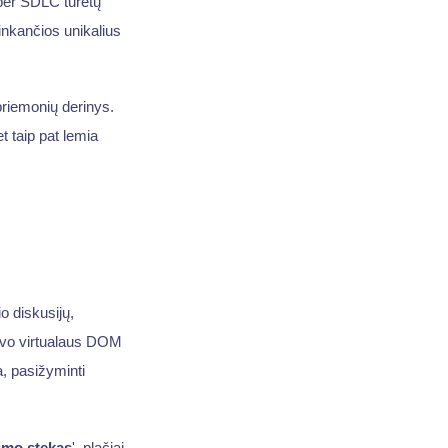
 per SDLC turėtų
inkančios unikalius
priemonių derinys.
et taip pat lemia
o diskusijų,
 savo virtualaus DOM
a, pasižyminti
rimo stekas
', plačiai