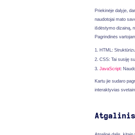
Priekinėje dalyje, 
naudotojai mato savo
išdėstymo dizainą, n
Pagrindinės vartoja
HTML: Struktūrizuo
CSS: Tai susiję s
JavaScript
: Naud
Kartu jie sudaro pagr
interaktyvias svetai
Atgalini
Atgalinė dalis, kitai