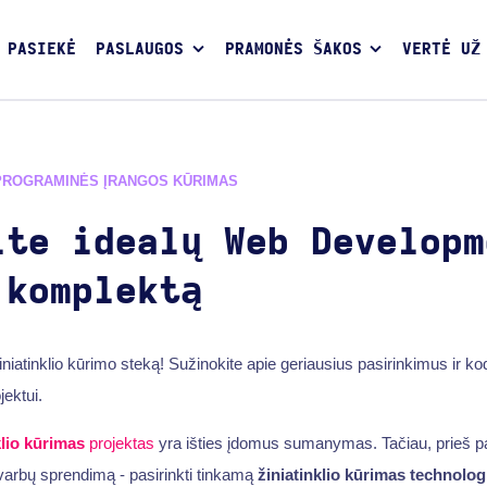
 PASIEKĖ
PASLAUGOS
PRAMONĖS ŠAKOS
VERTĖ UŽ
PROGRAMINĖS ĮRANGOS KŪRIMAS
ite idealų Web Developm
 komplektą
iniatinklio kūrimo steką! Sužinokite apie geriausius pasirinkimus ir kod
jektui.
klio kūrimas
projektas
yra išties įdomus sumanymas. Tačiau, prieš pa
 svarbų sprendimą - pasirinkti tinkamą
žiniatinklio kūrimas
technolog