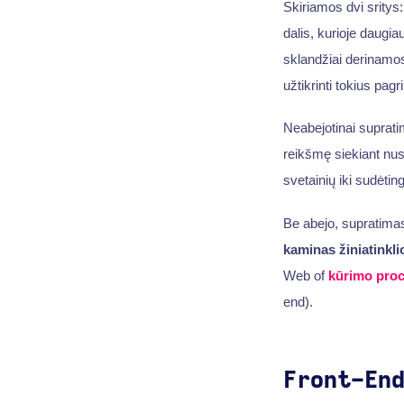
Skiriamos dvi sritys:
dalis, kurioje daugi
sklandžiai derinamos
užtikrinti tokius pag
Neabejotinai suprat
reikšmę siekiant nust
svetainių iki sudėtin
Be abejo, supratima
kaminas žiniatinkli
Web of
kūrimo pro
end).
Front-En