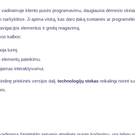
dar vadinamoje kliento pusės programavimu, daugiausia dėmesio skiri
 naršyklėse. Ji apima viską, kas daro įtaką svetainės ar programėlės 
avigacijos elementus ir greitą reagavimą.
mos kalbos:
ja turinį.
u elementų pateikimu.
ojamas interaktyvumui.
indinę priekinės versijos dalį.
technologijų stekas
reikalingi norint su
nes.
s
p vadinama žiniatinklio serverio atgalinės pusės kodavimu, yra labiau 