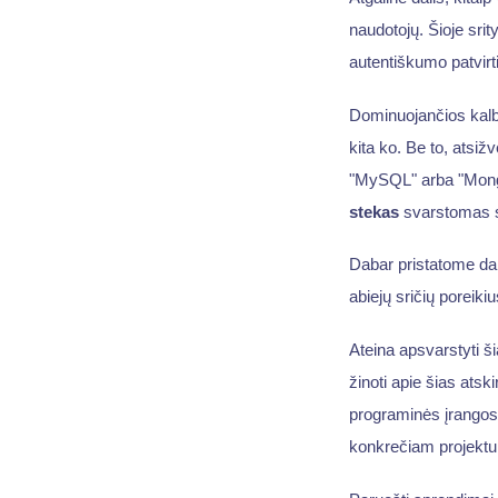
naudotojų. Šioje srit
autentiškumo patvirti
Dominuojančios kalbo
kita ko. Be to, atsi
"MySQL" arba "Mong
stekas
svarstomas 
Dabar pristatome dar
abiejų sričių poreikiu
Ateina apsvarstyti ši
žinoti apie šias atski
programinės įrangos
konkrečiam projektui