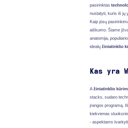
pasirinktas
technolo
nustatyti, kuris iš jų 
Kaip jūsų pasirinki
aiškumo. Šiame įžvalg
anatomija, populiari
idealų
žiniatinklio 
Kas yra 
A
žiniatinklio kūri
stacks, sudaro techn
įrangos programą. Iš
kiekvienas sluoksnis 
- aspektams tvarkyti