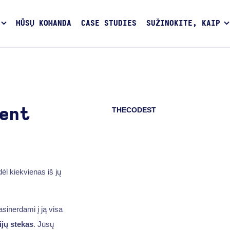
MŪSŲ KOMANDA
CASE STUDIES
SUŽINOKITE, KAIP
THECODEST
ent
ėl kiekvienas iš jų
sinerdami į ją visa
ijų stekas
. Jūsų