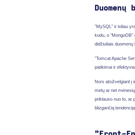
Duomenų 
"MySQL" ir toliau yra
kodu, o "MongoDB" d
didžiuliais duomenų 
"Tomcat Apache Server
patikimai ir efektyviai
Nors atsižvelgiant į
metų ar net mėnesių 
priklauso nuo to, ar 
blizgančią tendenciją
"Front-E