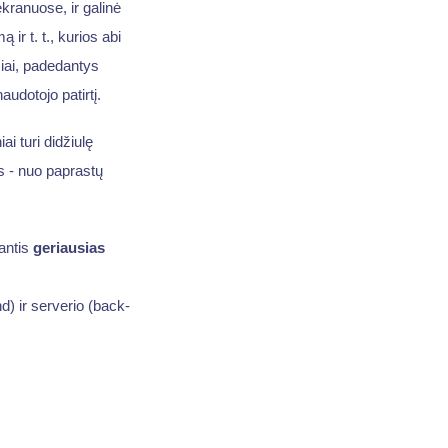
ekranuose, ir galinė
 ir t. t., kurios abi
iai, padedantys
audotojo patirtį.
iai turi didžiulę
us - nuo paprastų
antis
geriausias
) ir serverio (back-