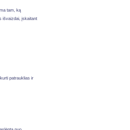
ama tam, ką
išvaizdai, įskaitant
kurti patrauklias ir
paslėpta nuo