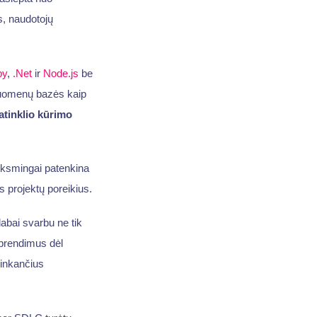
s, naudotojų
by
,
.Net
ir
Node.js
be
 duomenų bazės kaip
atinklio kūrimo
iksmingai patenkina
us projektų poreikius.
labai svarbu ne tik
 sprendimus dėl
tinkančius