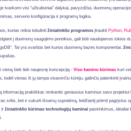
yje tvarkomi visi "užkulisiniai" dalykai, pavyzdžiui, duomenų operacijo
nimas, serverio konfigūracija ir programų logika.
s, kurias reikia tobulinti
žiniatinklio programos
įtraukti
Python
,
Ru
žvelgiant į duomenų saugojimo poreikius, gali būti naudojamos tokios
oDB". Tai yra svarbūs bet kurios duomenų bazės komponentai.
žini
sąrašas.
 vieną šiek tiek naujesnę koncepciją -
Viso kamino kūrimas
kuri ve
s, todėl vienas iš jų tampa visaverčiu kūrėju, galinčiu patenkinti įvairi
ą informaciją praktiškai; renkantis geriausius kaminus savo projektui 
ras sritis, bet ir sukurti išsamų supratimą, leidžiantį priimti pagrįstus
 ir
žiniatinklio kūrimas
technologijų kaminai
pasirinkimus, idealiai 
.