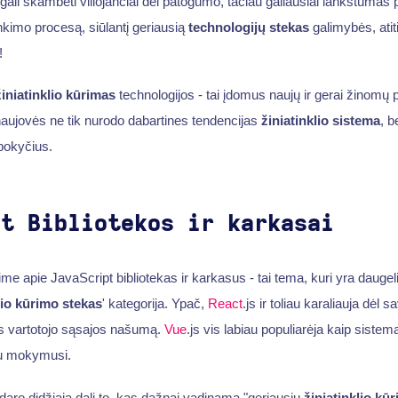
gali skambėti viliojančiai dėl patogumo, tačiau galiausiai lankstumas
inkimo procesą, siūlantį geriausią
technologijų stekas
galimybės, atit
!
žiniatinklio kūrimas
technologijos - tai įdomus naujų ir gerai žinomų 
aujovės ne tik nurodo dabartines tendencijas
žiniatinklio sistema
, b
okyčius.
pt Bibliotekos ir karkasai
e apie JavaScript bibliotekas ir karkasus - tai tema, kuri yra daugeli
lio kūrimo stekas
' kategorija. Ypač,
React
.js ir toliau karaliauja dėl
os vartotojo sąsajos našumą.
Vue
.js vis labiau populiarėja kaip sistem
vu mokymusi.
aro didžiąją dalį to, kas dažnai vadinama "geriausiu
žiniatinklio kū