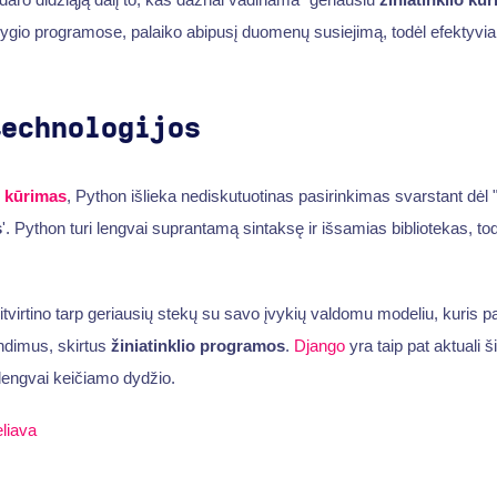
ygio programose, palaiko abipusį duomenų susiejimą, todėl efektyvia
technologijos
 kūrimas
, Python išlieka nediskutuotinas pasirinkimas svarstant dėl 
s
'. Python turi lengvai suprantamą sintaksę ir išsamias bibliotekas, tod
įsitvirtino tarp geriausių stekų su savo įvykių valdomu modeliu, kuris p
ndimus, skirtus
žiniatinklio programos
.
Django
yra taip pat aktuali 
n lengvai keičiamo dydžio.