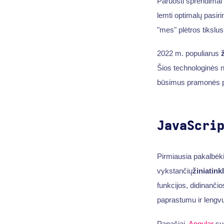
Paruošti sprendimai 
lemti optimalų pasir
"mes" plėtros tikslus
2022 m. populiarus
Šios technologinės n
būsimus pramonės p
JavaScri
Pirmiausia pakalbėkim
vykstančių
žiniatink
funkcijos, didinanči
paprastumu ir leng
Panašiai,
Angular
sud