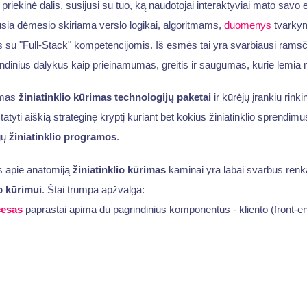
 priekinė dalis, susijusi su tuo, ką naudotojai interaktyviai mato savo 
ausia dėmesio skiriama verslo logikai, algoritmams,
duomenys
tvarkymą
 su "Full-Stack" kompetencijomis. Iš esmės tai yra svarbiausi ramsč
rindinius dalykus kaip prieinamumas, greitis ir saugumas, kurie lemia n
imas
žiniatinklio kūrimas
technologijų paketai
ir kūrėjų įrankių rinkin
atyti aiškią strateginę kryptį kuriant bet kokius žiniatinklio sprendim
gų
žiniatinklio programos
.
s apie anatomiją
žiniatinklio kūrimas
kaminai yra labai svarbūs renk
o kūrimui
. Štai trumpa apžvalga:
cesas
paprastai apima du pagrindinius komponentus - kliento (front-end
d