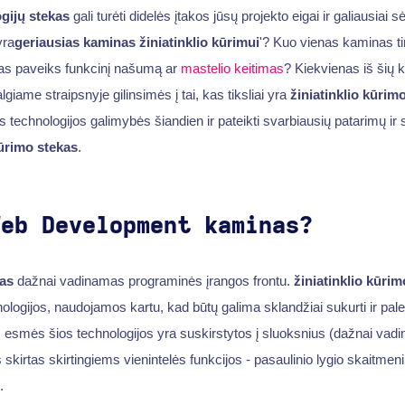
gijų stekas
gali turėti didelės įtakos jūsų projekto eigai ir galiausiai 
yra
geriausias kaminas žiniatinklio kūrimui
'? Kuo vienas kaminas t
mas paveiks funkcinį našumą ar
mastelio keitimas
? Kiekvienas iš šių 
iame straipsnyje gilinsimės į tai, kas tiksliai yra
žiniatinklio kūrim
os technologijos galimybės šiandien ir pateikti svarbiausių patarimų i
kūrimo stekas
.
Web Development kaminas?
mas
dažnai vadinamas programinės įrangos frontu.
žiniatinklio kūri
ologijos, naudojamos kartu, kad būtų galima sklandžiai sukurti ir pal
 esmės šios technologijos yra suskirstytos į sluoksnius (dažnai vad
skirtas skirtingiems vienintelės funkcijos - pasaulinio lygio skaitmen
.