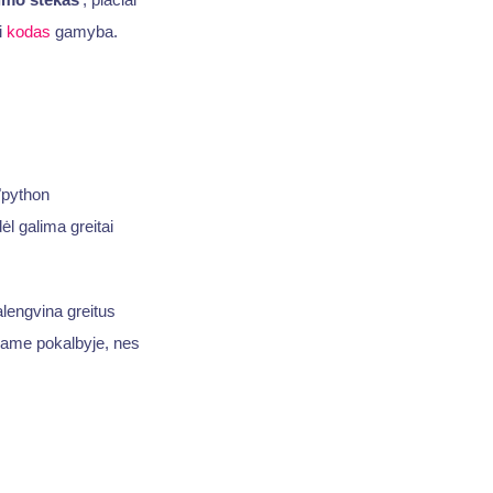
i
kodas
gamyba.
"python
ėl galima greitai
alengvina greitus
šiame pokalbyje, nes