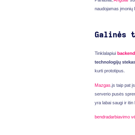
naudojamas įmonių l
Galinės 
Tinklalapiui
backend
technologijų steka
kurti prototipus.
Mazgas
.js taip pat 
serverio pusės spre
yra labai saugi ir iti