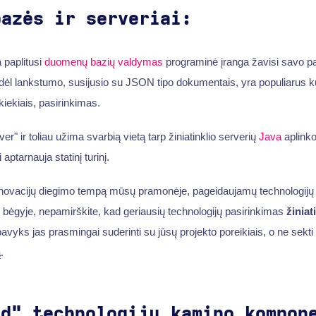
bazės ir serveriai:
 paplitusi
duomenų bazių valdymas
programinė įranga žavisi savo pa
ėl lankstumo, susijusio su JSON tipo dokumentais, yra populiarus kū
kiekiais, pasirinkimas.
" ir toliau užima svarbią vietą tarp žiniatinklio serverių
Java
aplinko
 aptarnauja statinį turinį.
 inovacijų diegimo tempą mūsų pramonėje, pageidaujamų technologijų s
bėgyje, nepamirškite, kad geriausių technologijų pasirinkimas
žiniat
pavyks jas prasmingai suderinti su jūsų projekto poreikiais, o ne sekti
.
nd" technologijų kamino kompon