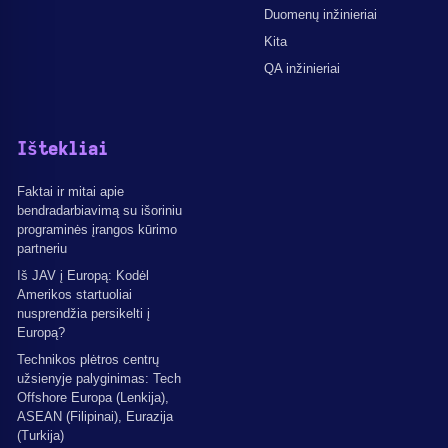
Duomenų inžinieriai
Kita
QA inžinieriai
Ištekliai
Faktai ir mitai apie
bendradarbiavimą su išoriniu
programinės įrangos kūrimo
partneriu
Iš JAV į Europą: Kodėl
Amerikos startuoliai
nusprendžia persikelti į
Europą?
Technikos plėtros centrų
užsienyje palyginimas: Tech
Offshore Europa (Lenkija),
ASEAN (Filipinai), Eurazija
(Turkija)