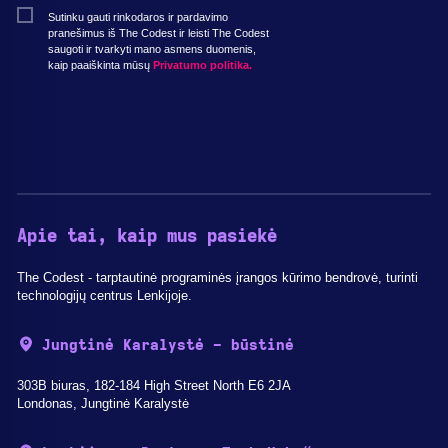
Sutinku gauti rinkodaros ir pardavimo
pranešimus iš The Codest ir leisti The Codest
saugoti ir tvarkyti mano asmens duomenis,
kaip paaiškinta mūsų
Privatumo politika.
Apie tai, kaip mus pasiekė
The Codest - tarptautinė programinės įrangos kūrimo bendrovė, turinti
technologijų centrus Lenkijoje.
Jungtinė Karalystė - būstinė
303B biuras, 182-184 High Street North E6 2JA
Londonas, Jungtinė Karalystė