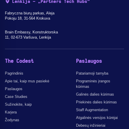
Lenkija – „Partners Tech Hubs“
Fabryczna biurų parkas, Aleja
Pokoju 18, 31-564 Krokuva
Brain Embassy, Konstruktorska
11, 02-673 Varšuva, Lenkija
The Codest
Paslaugos
Pagrindinis
Patariamoji tarnyba
Apie tai, kaip mus pasiekė
Programinės įrangos
kūrimas
Paslaugos
Galinės dalies kūrimas
Case Studies
Priekinės dalies kūrimas
Sužinokite, kaip
Staff Augmentation
Karjera
Atgalinės versijos kūrėjai
Žodynas
Debesų inžinieriai