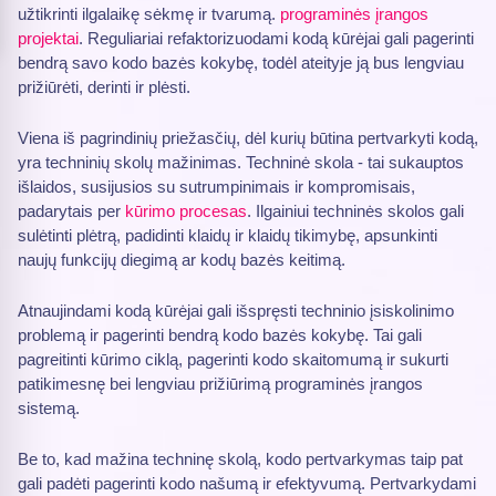
užtikrinti ilgalaikę sėkmę ir tvarumą.
programinės įrangos
projektai
. Reguliariai refaktorizuodami kodą kūrėjai gali pagerinti
bendrą savo kodo bazės kokybę, todėl ateityje ją bus lengviau
prižiūrėti, derinti ir plėsti.
Viena iš pagrindinių priežasčių, dėl kurių būtina pertvarkyti kodą,
yra techninių skolų mažinimas. Techninė skola - tai sukauptos
išlaidos, susijusios su sutrumpinimais ir kompromisais,
padarytais per
kūrimo procesas
. Ilgainiui techninės skolos gali
sulėtinti plėtrą, padidinti klaidų ir klaidų tikimybę, apsunkinti
naujų funkcijų diegimą ar kodų bazės keitimą.
Atnaujindami kodą kūrėjai gali išspręsti techninio įsiskolinimo
problemą ir pagerinti bendrą kodo bazės kokybę. Tai gali
pagreitinti kūrimo ciklą, pagerinti kodo skaitomumą ir sukurti
patikimesnę bei lengviau prižiūrimą programinės įrangos
sistemą.
Be to, kad mažina techninę skolą, kodo pertvarkymas taip pat
gali padėti pagerinti kodo našumą ir efektyvumą. Pertvarkydami