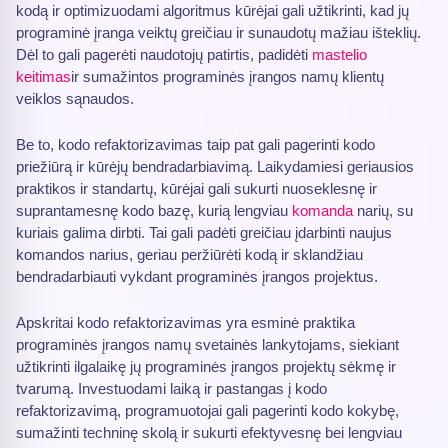
kodą ir optimizuodami algoritmus kūrėjai gali užtikrinti, kad jų
programinė įranga veiktų greičiau ir sunaudotų mažiau išteklių.
Dėl to gali pagerėti naudotojų patirtis, padidėti
mastelio
keitimas
ir sumažintos programinės įrangos namų klientų
veiklos sąnaudos.
Be to, kodo refaktorizavimas taip pat gali pagerinti kodo
priežiūrą ir kūrėjų bendradarbiavimą. Laikydamiesi geriausios
praktikos ir standartų, kūrėjai gali sukurti nuoseklesnę ir
suprantamesnę kodo bazę, kurią lengviau
komanda
narių, su
kuriais galima dirbti. Tai gali padėti greičiau įdarbinti naujus
komandos narius, geriau peržiūrėti kodą ir sklandžiau
bendradarbiauti vykdant programinės įrangos projektus.
Apskritai kodo refaktorizavimas yra esminė praktika
programinės įrangos namų svetainės lankytojams, siekiant
užtikrinti ilgalaikę jų programinės įrangos projektų sėkmę ir
tvarumą. Investuodami laiką ir pastangas į kodo
refaktorizavimą, programuotojai gali pagerinti kodo kokybę,
sumažinti techninę skolą ir sukurti efektyvesnę bei lengviau