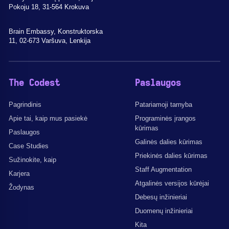
Pokoju 18, 31-564 Krokuva
Brain Embassy, Konstruktorska
11, 02-673 Varšuva, Lenkija
The Codest
Paslaugos
Pagrindinis
Patariamoji tarnyba
Apie tai, kaip mus pasiekė
Programinės įrangos
kūrimas
Paslaugos
Galinės dalies kūrimas
Case Studies
Priekinės dalies kūrimas
Sužinokite, kaip
Staff Augmentation
Karjera
Atgalinės versijos kūrėjai
Žodynas
Debesų inžinieriai
Duomenų inžinieriai
Kita