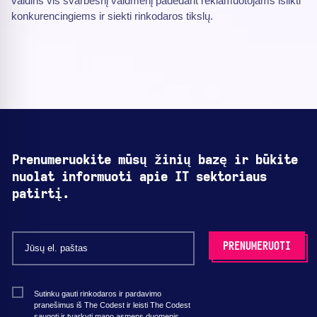
vaidins vis svarbesnį vaidmenį padedant reklamuotojams išlikti
konkurencingiems ir siekti rinkodaros tikslų.
Prenumeruokite mūsų žinių bazę ir būkite
nuolat informuoti apie IT sektoriaus
patirtį.
Sutinku gauti rinkodaros ir pardavimo
pranešimus iš The Codest ir leisti The Codest
saugoti ir tvarkyti mano asmens duomenis,