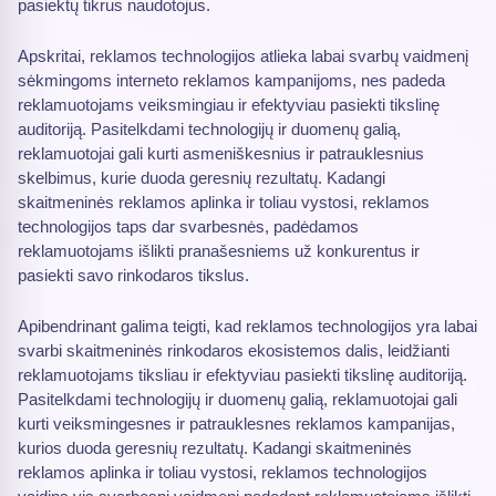
pasiektų tikrus naudotojus.
Apskritai, reklamos technologijos atlieka labai svarbų vaidmenį
sėkmingoms interneto reklamos kampanijoms, nes padeda
reklamuotojams veiksmingiau ir efektyviau pasiekti tikslinę
auditoriją. Pasitelkdami technologijų ir duomenų galią,
reklamuotojai gali kurti asmeniškesnius ir patrauklesnius
skelbimus, kurie duoda geresnių rezultatų. Kadangi
skaitmeninės reklamos aplinka ir toliau vystosi, reklamos
technologijos taps dar svarbesnės, padėdamos
reklamuotojams išlikti pranašesniems už konkurentus ir
pasiekti savo rinkodaros tikslus.
Apibendrinant galima teigti, kad reklamos technologijos yra labai
svarbi skaitmeninės rinkodaros ekosistemos dalis, leidžianti
reklamuotojams tiksliau ir efektyviau pasiekti tikslinę auditoriją.
Pasitelkdami technologijų ir duomenų galią, reklamuotojai gali
kurti veiksmingesnes ir patrauklesnes reklamos kampanijas,
kurios duoda geresnių rezultatų. Kadangi skaitmeninės
reklamos aplinka ir toliau vystosi, reklamos technologijos