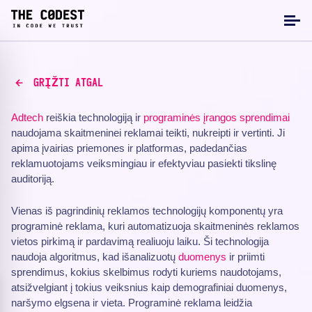
GRĮŽTI ATGAL
Adtech
reiškia technologiją ir
programinės įrangos sprendimai
naudojama skaitmeninei reklamai teikti, nukreipti ir vertinti. Ji
apima įvairias priemones ir platformas, padedančias
reklamuotojams veiksmingiau ir efektyviau pasiekti tikslinę
auditoriją.
Vienas iš pagrindinių reklamos technologijų komponentų yra
programinė reklama, kuri automatizuoja skaitmeninės reklamos
vietos pirkimą ir pardavimą realiuoju laiku. Ši technologija
naudoja algoritmus, kad išanalizuotų
duomenys
ir priimti
sprendimus, kokius skelbimus rodyti kuriems naudotojams,
atsižvelgiant į tokius veiksnius kaip demografiniai duomenys,
naršymo elgsena ir vieta. Programinė reklama leidžia