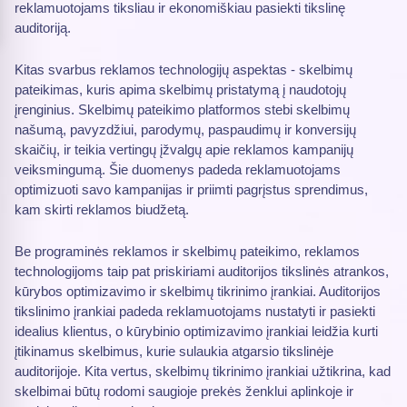
reklamuotojams tiksliau ir ekonomiškiau pasiekti tikslinę
auditoriją.
Kitas svarbus reklamos technologijų aspektas - skelbimų
pateikimas, kuris apima skelbimų pristatymą į naudotojų
įrenginius. Skelbimų pateikimo platformos stebi skelbimų
našumą, pavyzdžiui, parodymų, paspaudimų ir konversijų
skaičių, ir teikia vertingų įžvalgų apie reklamos kampanijų
veiksmingumą. Šie duomenys padeda reklamuotojams
optimizuoti savo kampanijas ir priimti pagrįstus sprendimus,
kam skirti reklamos biudžetą.
Be programinės reklamos ir skelbimų pateikimo, reklamos
technologijoms taip pat priskiriami auditorijos tikslinės atrankos,
kūrybos optimizavimo ir skelbimų tikrinimo įrankiai. Auditorijos
tikslinimo įrankiai padeda reklamuotojams nustatyti ir pasiekti
idealius klientus, o kūrybinio optimizavimo įrankiai leidžia kurti
įtikinamus skelbimus, kurie sulaukia atgarsio tikslinėje
auditorijoje. Kita vertus, skelbimų tikrinimo įrankiai užtikrina, kad
skelbimai būtų rodomi saugioje prekės ženklui aplinkoje ir