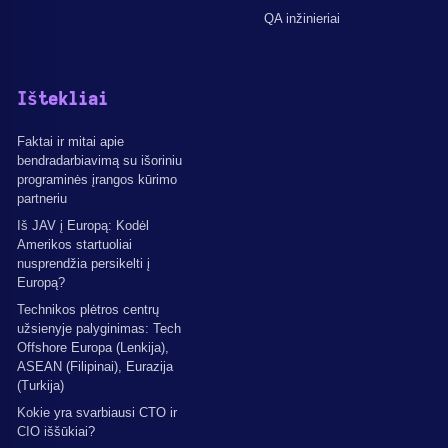
QA inžinieriai
Ištekliai
Faktai ir mitai apie
bendradarbiavimą su išoriniu
programinės įrangos kūrimo
partneriu
Iš JAV į Europą: Kodėl
Amerikos startuoliai
nusprendžia persikelti į
Europą?
Technikos plėtros centrų
užsienyje palyginimas: Tech
Offshore Europa (Lenkija),
ASEAN (Filipinai), Eurazija
(Turkija)
Kokie yra svarbiausi CTO ir
CIO iššūkiai?