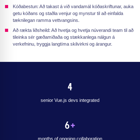
Kóðabestun: Að takast á við vandamál kóðaskriftunar, auka
getu kóðans og staðla venjur og mynstur til að einfalda
tæknilegan ramma vettvangsins.
Að rækta liðsheild: Að hvetja og hvetja núverandi team til að
tileinka sér gæðamiðaða og stækkanlega nálgun á
verkefninu, tryggja langtíma skilvirkni og árangur.
4
senior Vue.js devs integrated
6
+
months of ongoing collaboration