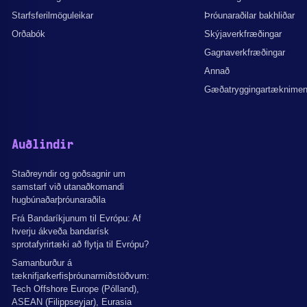
Starfsferilmöguleikar
Þróunaraðilar bakhliðar
Orðabók
Skýjaverkfræðingar
Gagnaverkfræðingar
Annað
Gæðatryggingartæknime
Auðlindir
Staðreyndir og goðsagnir um
samstarf við utanaðkomandi
hugbúnaðarþróunaraðila
Frá Bandaríkjunum til Evrópu: Af
hverju ákveða bandarísk
sprotafyrirtæki að flytja til Evrópu?
Samanburður á
tæknifjarkerfisþróunarmiðstöðvum:
Tech Offshore Europe (Pólland),
ASEAN (Filippseyjar), Eurasia