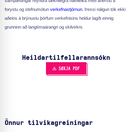
samþættingar reyndra tæknilegra hæfileika með áherslu á
forystu og stefnumótun
verkefnastjórnun
. Þessi nálgun tók ekki
aðeins á brýnustu þörfum verkefnisins heldur lagði einnig
grunninn að langtímaárangri og skilvirkni.
Heildartilfella­rannsókn
SÆKJA PDF
Önnur tilvikagreiningar