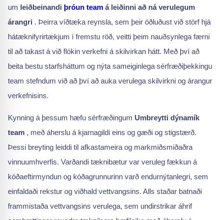
um
leiðbeinandi
þróun team
á leiðinni að ná verulegum
árangri
. Þeirra víðtæka reynsla, sem þeir öðluðust við störf hjá
hátæknifyrirtækjum í fremstu röð, veitti þeim nauðsynlega færni
til að takast á við flókin verkefni á skilvirkan hátt. Með því að
beita bestu starfsháttum og nýta sameiginlega sérfræðiþekkingu
team stefndum við að því að auka verulega skilvirkni og árangur
verkefnisins.
Kynning á þessum hæfu sérfræðingum
Umbreytti dýnamík
team
, með áherslu á kjarnagildi eins og gæði og stigstærð.
Þessi breyting leiddi til afkastameira og markmiðsmiðaðra
vinnuumhverfis. Varðandi tæknibætur var veruleg fækkun á
kóðaeftirmyndun og kóðagrunnurinn varð endurnýtanlegri, sem
einfaldaði rekstur og viðhald vettvangsins. Alls staðar batnaði
frammistaða vettvangsins verulega, sem undirstrikar áhrif