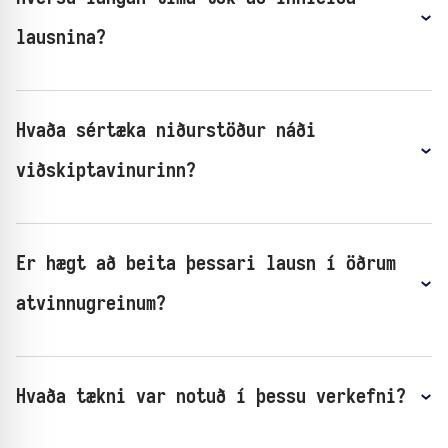
lausnina?
Hvaða sértæka niðurstöður náði
viðskiptavinurinn?
Er hægt að beita þessari lausn í öðrum
atvinnugreinum?
Hvaða tækni var notuð í þessu verkefni?