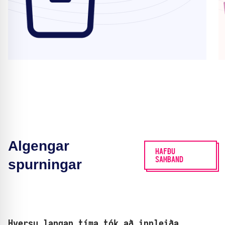
Algengar
HAFÐU
SAMBAND
spurningar
Hversu langan tíma tók að innleiða