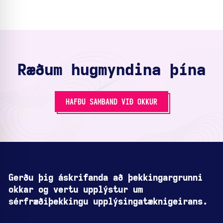
Ræðum hugmyndina þína
HAFÐU SAMBAND VIÐ OKKUR
Gerðu þig áskrifanda að þekkingargrunni
okkar og vertu upplýstur um
sérfræðiþekkingu upplýsingatæknigeirans.