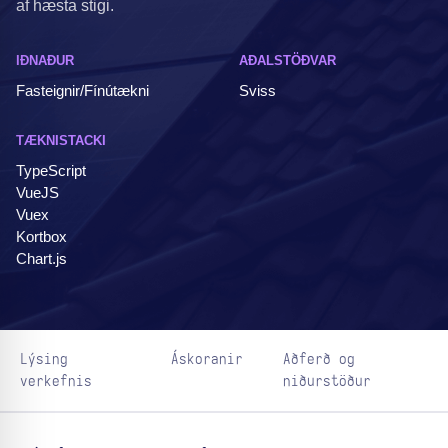
af hæsta stigi.
IÐNAÐUR
AÐALSTÖÐVAR
Fasteignir/Fínútækni
Sviss
TÆKNISTACKI
TypeScript
VueJS
Vuex
Kortbox
Chart.js
Lýsing
Áskoranir
Aðferð og
verkefnis
niðurstöður