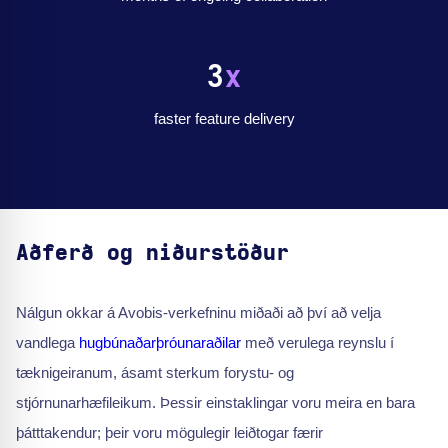
3
x
faster feature delivery
Aðferð og niðurstöður
Nálgun okkar á Avobis-verkefninu miðaði að því að velja
vandlega
hugbúnaðarþróunaraðilar
með verulega reynslu í
tæknigeiranum, ásamt sterkum forystu- og
stjórnunarhæfileikum. Þessir einstaklingar voru meira en bara
þátttakendur; þeir voru mögulegir leiðtogar færir