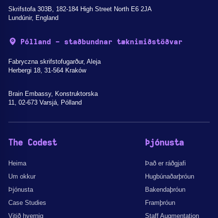
Skrifstofa 303B, 182-184 High Street North E6 2JA
Lundúnir, England
Pólland - staðbundnar tæknimiðstöðvar
Fabryczna skrifstofugarður, Aleja
Herbergi 18, 31-564 Kraków
Brain Embassy, Konstruktorska
11, 02-673 Varsjá, Pólland
The Codest
Þjónusta
Heima
Það er ráðgjafi
Um okkur
Hugbúnaðarþróun
Þjónusta
Bakendaþróun
Case Studies
Framþróun
Vitið hvernig
Staff Augmentation