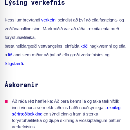
Lýsing verkefnis
Þessi umbreytandi
verkefni
beindist að því að efla fasteigna- og
veðlánapallinn sinn. Markmiðið var að ráða tæknitalenta með
forystuhæfileika,
bæta heildargæði vettvangsins, einfalda
kóði
hagkvæmni og efla
a
lið
andi sem miðar að því að efla gæði verkefnisins og
Stigstærð
.
Áskoranir
Að ráða rétt hæfileika: Að bera kennsl á og taka tæknifólk
inn í vinnuna sem ekki aðeins hafði nauðsynlega
tæknileg
sérfræðiþekking
en sýndi einnig fram á sterka
forystuhæfileika og djúpa skilning á viðskiptalegum þáttum
verkefnisins.