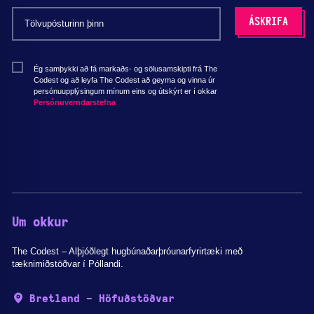
Ég samþykki að fá markaðs- og sölusamskipti frá The
Codest og að leyfa The Codest að geyma og vinna úr
persónuupplýsingum mínum eins og útskýrt er í okkar
Persónuverndarstefna
Um okkur
The Codest – Alþjóðlegt hugbúnaðarþróunarfyrirtæki með
tæknimiðstöðvar í Póllandi.
Bretland - Höfuðstöðvar