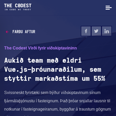
FARÐU AFTUR
The Codest Virði fyrir viðskiptavininn
Aukið team með eldri
Vue.js-þróunaraðilum, sem
styttir markaðstíma um 55%
Svissneskt fyrirtæki sem býður viðskiptavinum sínum
fjármálaþjónustu í fasteignum. Það þróar snjallar lausnir til
notkunar í fasteignageiranum, byggðar á traustum gögnum