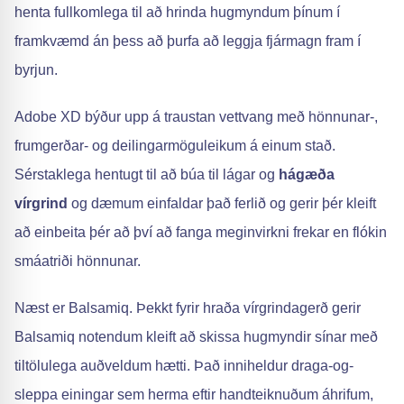
henta fullkomlega til að hrinda hugmyndum þínum í
framkvæmd án þess að þurfa að leggja fjármagn fram í
byrjun.
Adobe XD býður upp á traustan vettvang með hönnunar-,
frumgerðar- og deilingarmöguleikum á einum stað.
Sérstaklega hentugt til að búa til lágar og
hágæða
vírgrind
og dæmum einfaldar það ferlið og gerir þér kleift
að einbeita þér að því að fanga meginvirkni frekar en flókin
smáatriði hönnunar.
Næst er Balsamiq. Þekkt fyrir hraða vírgrindagerð gerir
Balsamiq notendum kleift að skissa hugmyndir sínar með
tiltölulega auðveldum hætti. Það inniheldur draga-og-
sleppa einingar sem herma eftir handteiknuðum áhrifum,