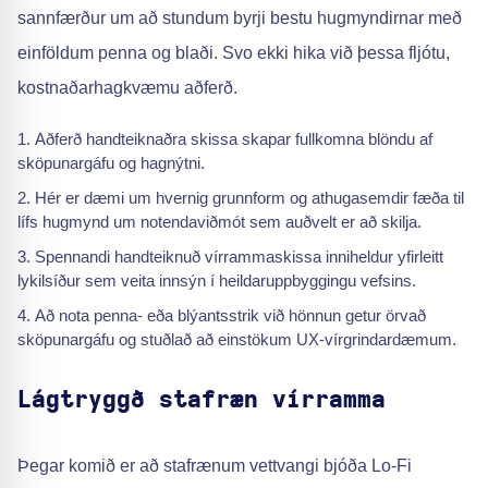
sannfærður um að stundum byrji bestu hugmyndirnar með
einföldum penna og blaði. Svo ekki hika við þessa fljótu,
kostnaðarhagkvæmu aðferð.
Aðferð handteiknaðra skissa skapar fullkomna blöndu af
sköpunargáfu og hagnýtni.
Hér er dæmi um hvernig grunnform og athugasemdir fæða til
lífs hugmynd um notendaviðmót sem auðvelt er að skilja.
Spennandi handteiknuð vírrammaskissa inniheldur yfirleitt
lykilsíður sem veita innsýn í heildaruppbyggingu vefsins.
Að nota penna- eða blýantsstrik við hönnun getur örvað
sköpunargáfu og stuðlað að einstökum UX-vírgrindardæmum.
Lágtryggð stafræn vírramma
Þegar komið er að stafrænum vettvangi bjóða Lo-Fi