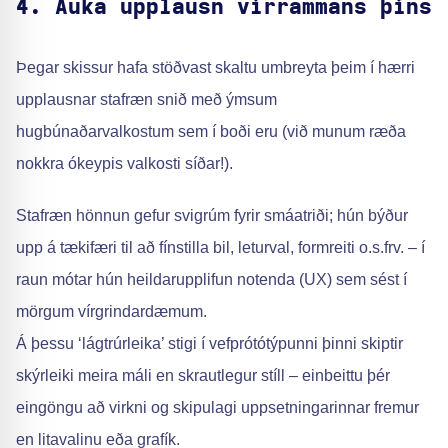
4. Auka upplausn vírrammans þíns
Þegar skissur hafa stöðvast skaltu umbreyta þeim í hærri
upplausnar stafræn snið með ýmsum
hugbúnaðarvalkostum sem í boði eru (við munum ræða
nokkra ókeypis valkosti síðar!).
Stafræn hönnun gefur svigrúm fyrir smáatriði; hún býður
upp á tækifæri til að fínstilla bil, leturval, formreiti o.s.frv. – í
raun mótar hún heildarupplifun notenda (UX) sem sést í
mörgum vírgrindardæmum.
Á þessu ‘lágtrúrleika’ stigi í vefprótótýpunni þinni skiptir
skýrleiki meira máli en skrautlegur stíll – einbeittu þér
eingöngu að virkni og skipulagi uppsetningarinnar fremur
en litavalinu eða grafík.