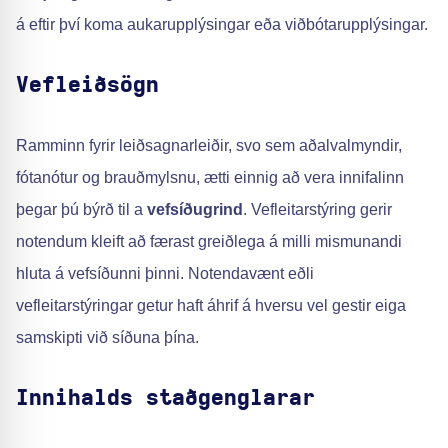
á eftir því koma aukarupplýsingar eða viðbótarupplýsingar.
Vefleiðsögn
Ramminn fyrir leiðsagnarleiðir, svo sem aðalvalmyndir,
fótanótur og brauðmylsnu, ætti einnig að vera innifalinn
þegar þú býrð til a
vefsíðugrind
. Vefleitarstýring gerir
notendum kleift að færast greiðlega á milli mismunandi
hluta á vefsíðunni þinni. Notendavænt eðli
vefleitarstýringar getur haft áhrif á hversu vel gestir eiga
samskipti við síðuna þína.
Innihalds staðgenglarar