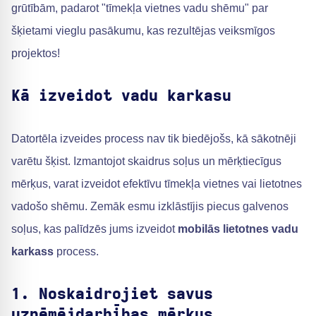
grūtībām, padarot "tīmekļa vietnes vadu shēmu" par
šķietami vieglu pasākumu, kas rezultējas veiksmīgos
projektos!
Kā izveidot vadu karkasu
Datortēla izveides process nav tik biedējošs, kā sākotnēji
varētu šķist. Izmantojot skaidrus soļus un mērķtiecīgus
mērķus, varat izveidot efektīvu tīmekļa vietnes vai lietotnes
vadošo shēmu. Zemāk esmu izklāstījis piecus galvenos
soļus, kas palīdzēs jums izveidot
mobilās lietotnes vadu
karkass
process.
1. Noskaidrojiet savus
uzņēmējdarbības mērķus