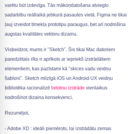
varētu būt izdevīga. Tās mākoņdatošana atvieglo
sadarbību reāllaikā jebkurā pasaules vietā. Figma ne tikai
ļauj izveidot tīmekļa prototipu paraugus, bet arī nodrošina
augstas kvalitātes vektoru dizainu.
Visbeidzot, mums ir "Sketch". Šis tikai Mac datoriem
paredzētais rīks ir aprīkots ar iepriekš izstrādātiem
elementiem, kas pazīstami kā "skices vadu veidņu
šabloni". Sketch milzīgā iOS un Android UX veidņu
bibliotēka racionalizē
lietotņu izstrāde
vienlaikus
nodrošinot dizaina konsekvenci.
Rezumējot,
- Adobe XD : ideāli piemērots, lai izstrādātu zemas