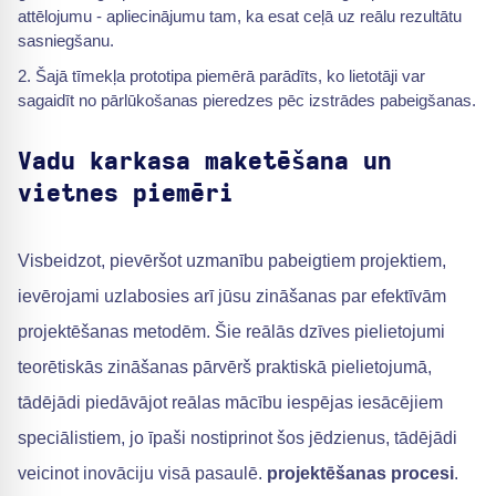
attēlojumu - apliecinājumu tam, ka esat ceļā uz reālu rezultātu
sasniegšanu.
Šajā tīmekļa prototipa piemērā parādīts, ko lietotāji var
sagaidīt no pārlūkošanas pieredzes pēc izstrādes pabeigšanas.
Vadu karkasa maketēšana un
vietnes piemēri
Visbeidzot, pievēršot uzmanību pabeigtiem projektiem,
ievērojami uzlabosies arī jūsu zināšanas par efektīvām
projektēšanas metodēm. Šie reālās dzīves pielietojumi
teorētiskās zināšanas pārvērš praktiskā pielietojumā,
tādējādi piedāvājot reālas mācību iespējas iesācējiem
speciālistiem, jo īpaši nostiprinot šos jēdzienus, tādējādi
veicinot inovāciju visā pasaulē.
projektēšanas procesi
.