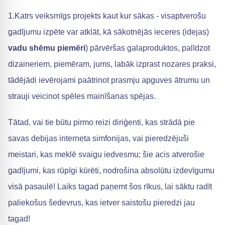
1.Katrs veiksmīgs projekts kaut kur sākas - visaptverošu
gadījumu izpēte var atklāt, kā sākotnējās ieceres (idejas)
vadu shēmu piemēri
) pārvēršas galaproduktos, palīdzot
dizaineriem, piemēram, jums, labāk izprast nozares praksi,
tādējādi ievērojami paātrinot prasmju apguves ātrumu un
strauji veicinot spēles mainīšanas spējas.
Tātad, vai tie būtu pirmo reizi diriģenti, kas strādā pie
savas debijas interneta simfonijas, vai pieredzējuši
meistari, kas meklē svaigu iedvesmu; šie acis atverošie
gadījumi, kas rūpīgi kūrēti, nodrošina absolūtu izdevīgumu
visā pasaulē! Laiks tagad paņemt šos rīkus, lai sāktu radīt
paliekošus šedevrus, kas ietver saistošu pieredzi jau
tagad!