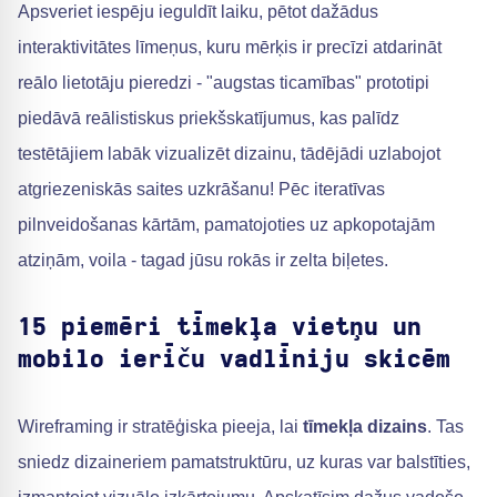
Apsveriet iespēju ieguldīt laiku, pētot dažādus
interaktivitātes līmeņus, kuru mērķis ir precīzi atdarināt
reālo lietotāju pieredzi - "augstas ticamības" prototipi
piedāvā reālistiskus priekšskatījumus, kas palīdz
testētājiem labāk vizualizēt dizainu, tādējādi uzlabojot
atgriezeniskās saites uzkrāšanu! Pēc iteratīvas
pilnveidošanas kārtām, pamatojoties uz apkopotajām
atziņām, voila - tagad jūsu rokās ir zelta biļetes.
15 piemēri tīmekļa vietņu un
mobilo ierīču vadlīniju skicēm
Wireframing ir stratēģiska pieeja, lai
tīmekļa dizains
. Tas
sniedz dizaineriem pamatstruktūru, uz kuras var balstīties,