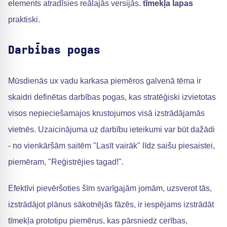
elements atradīsies reālajās versijās.
tīmekļa lapas
praktiski.
Darbības pogas
Mūsdienās ux vadu karkasa piemēros galvenā tēma ir
skaidri definētas darbības pogas, kas stratēģiski izvietotas
visos nepieciešamajos krustojumos visā izstrādājamās
vietnēs. Uzaicinājuma uz darbību ieteikumi var būt dažādi
- no vienkāršām saitēm "Lasīt vairāk" līdz saišu piesaistei,
piemēram, "Reģistrējies tagad!".
Efektīvi pievēršoties šīm svarīgajām jomām, uzsverot tās,
izstrādājot plānus sākotnējās fāzēs, ir iespējams izstrādāt
tīmekļa prototipu piemērus, kas pārsniedz cerības,