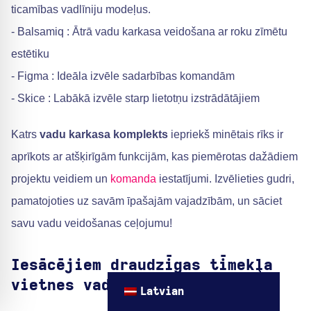
ticamības vadlīniju modeļus.
- Balsamiq : Ātrā vadu karkasa veidošana ar roku zīmētu
estētiku
- Figma : Ideāla izvēle sadarbības komandām
- Skice : Labākā izvēle starp lietotņu izstrādātājiem
Katrs
vadu karkasa komplekts
iepriekš minētais rīks ir
aprīkots ar atšķirīgām funkcijām, kas piemērotas dažādiem
projektu veidiem un
komanda
iestatījumi. Izvēlieties gudri,
pamatojoties uz savām īpašajām vajadzībām, un sāciet
savu vadu veidošanas ceļojumu!
Iesācējiem draudzīgas tīmekļa
vietnes vadu karkasa veidnes
Latvian