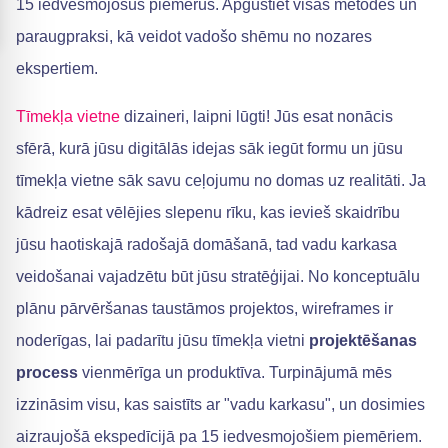
15 iedvesmojošus piemērus. Apgūstiet visas metodes un
paraugpraksi, kā veidot vadošo shēmu no nozares
ekspertiem.
Tīmekļa vietne
dizaineri, laipni lūgti! Jūs esat nonācis
sfērā, kurā jūsu digitālās idejas sāk iegūt formu un jūsu
tīmekļa vietne sāk savu ceļojumu no domas uz realitāti. Ja
kādreiz esat vēlējies slepenu rīku, kas ievieš skaidrību
jūsu haotiskajā radošajā domāšanā, tad vadu karkasa
veidošanai vajadzētu būt jūsu stratēģijai. No konceptuālu
plānu pārvēršanas taustāmos projektos, wireframes ir
noderīgas, lai padarītu jūsu tīmekļa vietni
projektēšanas
process
vienmērīga un produktīva. Turpinājumā mēs
izzināsim visu, kas saistīts ar "vadu karkasu", un dosimies
aizraujošā ekspedīcijā pa 15 iedvesmojošiem piemēriem.