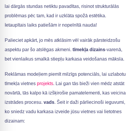
lai dārgās stundas netiktu pavadītas, risinot strukturālās
problēmas pēc tam, kad ir uzklāta spožā estētika.
Ietaupītais laiks patiešām ir nopelnītā nauda!
Palieciet apkārt, jo mēs atklāsim vēl vairāk pārsteidzošu
aspektu par šo atslēgas akmeni.
tīmekļa dizains
-varenā,
bet vienlaikus smalkā stiepļu karkasa veidošanas māksla.
Reklāmas modeļiem piemīt milzīgs potenciāls, lai uzlabotu
tīmekļa vietnes
projekts
. Lai gan tās bieži vien mēdz atstāt
novārtā, tās kalpo kā izšķirošie pamatelementi, kas veicina
izstrādes procesu.
vads
. Šeit ir daži pārliecinoši ieguvumi,
ko sniedz vadu karkasa izveide jūsu vietnes vai lietotnes
dizainam: