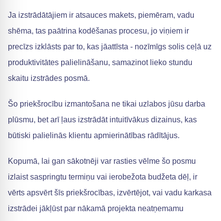
Ja izstrādātājiem ir atsauces makets, piemēram, vadu
shēma, tas paātrina kodēšanas procesu, jo viņiem ir
precīzs izklāsts par to, kas jāattīsta - nozīmīgs solis ceļā uz
produktivitātes palielināšanu, samazinot lieko stundu
skaitu izstrādes posmā.
Šo priekšrocību izmantošana ne tikai uzlabos jūsu darba
plūsmu, bet arī ļaus izstrādāt intuitīvākus dizainus, kas
būtiski palielinās klientu apmierinātības rādītājus.
Kopumā, lai gan sākotnēji var rasties vēlme šo posmu
izlaist saspringtu termiņu vai ierobežota budžeta dēļ, ir
vērts apsvērt šīs priekšrocības, izvērtējot, vai vadu karkasa
izstrādei jākļūst par nākamā projekta neatņemamu