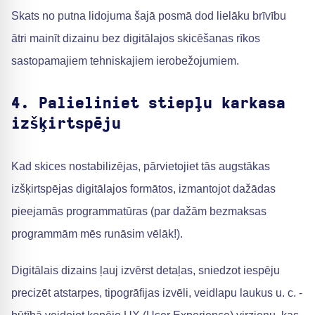
Skats no putna lidojuma šajā posmā dod lielāku brīvību
ātri mainīt dizainu bez digitālajos skicēšanas rīkos
sastopamajiem tehniskajiem ierobežojumiem.
4. Palieliniet stiepļu karkasa
izšķirtspēju
Kad skices nostabilizējas, pārvietojiet tās augstākas
izšķirtspējas digitālajos formātos, izmantojot dažādas
pieejamās programmatūras (par dažām bezmaksas
programmām mēs runāsim vēlāk!).
Digitālais dizains ļauj izvērst detaļas, sniedzot iespēju
precizēt atstarpes, tipogrāfijas izvēli, veidlapu laukus u. c. -