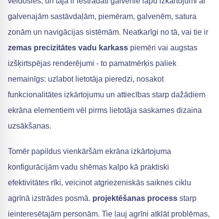
veidosies, un tajā ir iestrādāti galvenie lapu izkārtojumi ar
galvenajām sastāvdaļām, piemēram, galvenēm, satura
zonām un navigācijas sistēmām. Neatkarīgi no tā, vai tie ir
zemas precizitātes vadu karkass
piemēri vai augstas
izšķirtspējas renderējumi - to pamatmērķis paliek
nemainīgs: uzlabot lietotāja pieredzi, nosakot
funkcionalitātes izkārtojumu un attiecības starp dažādiem
ekrāna elementiem vēl pirms lietotāja saskarnes dizaina
uzsākšanas.
Tomēr papildus vienkāršām ekrāna izkārtojuma
konfigurācijām vadu shēmas kalpo kā praktiski
efektivitātes rīki, veicinot atgriezeniskās saiknes ciklu
agrīnā izstrādes posmā.
projektēšanas process
starp
ieinteresētajām personām. Tie ļauj agrīni atklāt problēmas,