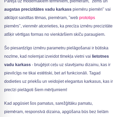
Pāreja uz modernākiem terminiem, piemēram, "zems un
augstas precizitātes vadu karkass
piemēru piemēri" vai
atklājot saistītas tēmas, piemēram, "web
prototips
piemērs", vienmēr atcerieties, ka precīza izmēru precizitāte
atšķir vērtīgas formas no vienkāršiem skiču paraugiem.
Šo piesardzīgo izmēru parametru pielāgošanai ir būtiska
nozīme, kad nolemjat izveidot tīmekļa vietni vai
lietotnes
vadu karkass
- bruģējot ceļu uz slavējamu dizainu, kas ir
pievilcīgs ne tikai estētiski, bet arī funkcionāli. Tagad
dodieties uz priekšu un veidojiet elegantus karkasus, kas ir
precīzi pielāgoti šiem mērījumiem!
Kad apgūsiet šos pamatus, sarežģītāku pamatu,
piemēram, responsīvā dizaina, apgūšana būs bez lielām