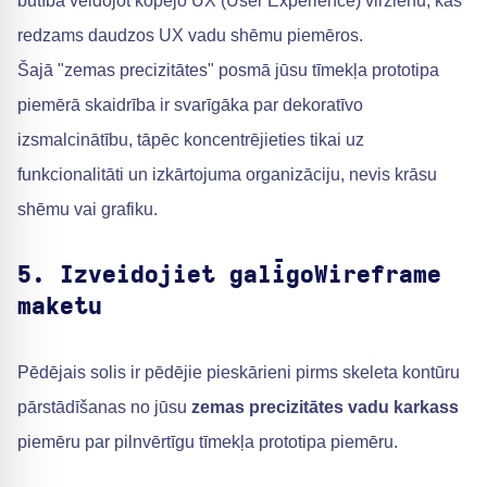
būtībā veidojot kopējo UX (User Experience) virzienu, kas
redzams daudzos UX vadu shēmu piemēros.
Šajā "zemas precizitātes" posmā jūsu tīmekļa prototipa
piemērā skaidrība ir svarīgāka par dekoratīvo
izsmalcinātību, tāpēc koncentrējieties tikai uz
funkcionalitāti un izkārtojuma organizāciju, nevis krāsu
shēmu vai grafiku.
5. Izveidojiet galīgoWireframe
maketu
Pēdējais solis ir pēdējie pieskārieni pirms skeleta kontūru
pārstādīšanas no jūsu
zemas precizitātes vadu karkass
piemēru par pilnvērtīgu tīmekļa prototipa piemēru.