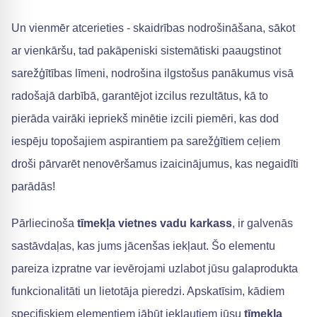
Un vienmēr atcerieties - skaidrības nodrošināšana, sākot
ar vienkāršu, tad pakāpeniski sistemātiski paaugstinot
sarežģītības līmeni, nodrošina ilgstošus panākumus visā
radošajā darbībā, garantējot izcilus rezultātus, kā to
pierāda vairāki iepriekš minētie izcili piemēri, kas dod
iespēju topošajiem aspirantiem pa sarežģītiem ceļiem
droši pārvarēt nenovēršamus izaicinājumus, kas negaidīti
parādās!
Pārliecinoša
tīmekļa vietnes vadu karkass
, ir galvenās
sastāvdaļas, kas jums jācenšas iekļaut. Šo elementu
pareiza izpratne var ievērojami uzlabot jūsu galaprodukta
funkcionalitāti un lietotāja pieredzi. Apskatīsim, kādiem
specifiskiem elementiem jābūt iekļautiem jūsu
tīmekļa