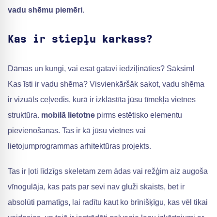
vadu shēmu piemēri
.
Kas ir stiepļu karkass?
Dāmas un kungi, vai esat gatavi iedziļināties? Sāksim!
Kas īsti ir vadu shēma? Visvienkāršāk sakot, vadu shēma
ir vizuāls ceļvedis, kurā ir izklāstīta jūsu tīmekļa vietnes
struktūra.
mobilā lietotne
pirms estētisko elementu
pievienošanas. Tas ir kā jūsu vietnes vai
lietojumprogrammas arhitektūras projekts.
Tas ir ļoti līdzīgs skeletam zem ādas vai režģim aiz augoša
vīnogulāja, kas pats par sevi nav gluži skaists, bet ir
absolūti pamatīgs, lai radītu kaut ko brīnišķīgu, kas vēl tikai