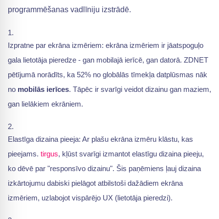
programmēšanas vadlīniju izstrādē.
Izpratne par ekrāna izmēriem: ekrāna izmēriem ir jāatspoguļo
gala lietotāja pieredze - gan mobilajā ierīcē, gan datorā. ZDNET
pētījumā norādīts, ka 52% no globālās tīmekļa datplūsmas nāk
no
mobilās ierīces
. Tāpēc ir svarīgi veidot dizainu gan maziem,
gan lielākiem ekrāniem.
Elastīga dizaina pieeja: Ar plašu ekrāna izmēru klāstu, kas
pieejams.
tirgus
, kļūst svarīgi izmantot elastīgu dizaina pieeju,
ko dēvē par "responsīvo dizainu". Šis paņēmiens ļauj dizaina
izkārtojumu dabiski pielāgot atbilstoši dažādiem ekrāna
izmēriem, uzlabojot vispārējo UX (lietotāja pieredzi).