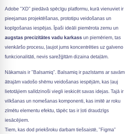
Adobe "XD" piedāvā spēcīgu platformu, kurā vienuviet ir
pieejamas projektēšanas, prototipu veidošanas un
kopīgošanas iespējas. Īpaši ideāli piemērota zemu un
augstas precizitātes vadu karkass
un piemēriem, tas
vienkāršo procesu, ļaujot jums koncentrēties uz galveno
funkcionalitāti, nevis sarežģītām dizaina detaļām.
Nākamais ir "Balsamiq". Balsamiq ir pazīstams ar savām
ātrajām vadošo shēmu veidošanas iespējām, kas ļauj
lietotājiem salīdzinoši viegli ieskicēt savas idejas. Tajā ir
vilkšanas un nomešanas komponenti, kas imitē ar roku
zīmētu elementu efektu, tāpēc tas ir ļoti draudzīgs
iesācējiem.
Tiem, kas dod priekšroku darbam tiešsaistē, "Figma"