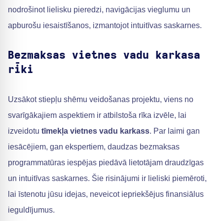
nodrošinot lielisku pieredzi, navigācijas vieglumu un
apburošu iesaistīšanos, izmantojot intuitīvas saskarnes.
Bezmaksas vietnes vadu karkasa
rīki
Uzsākot stiepļu shēmu veidošanas projektu, viens no
svarīgākajiem aspektiem ir atbilstoša rīka izvēle, lai
izveidotu
tīmekļa vietnes vadu karkass
. Par laimi gan
iesācējiem, gan ekspertiem, daudzas bezmaksas
programmatūras iespējas piedāvā lietotājam draudzīgas
un intuitīvas saskarnes. Šie risinājumi ir lieliski piemēroti,
lai īstenotu jūsu idejas, neveicot iepriekšējus finansiālus
ieguldījumus.