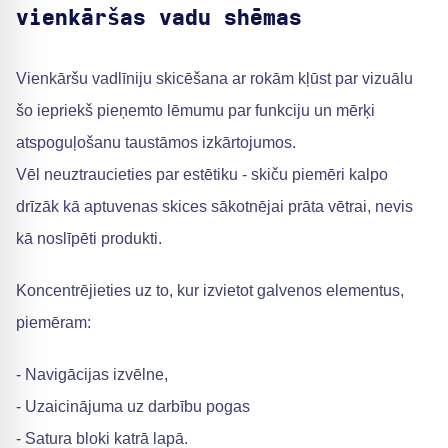
vienkāršas vadu shēmas
Vienkāršu vadlīniju skicēšana ar rokām kļūst par vizuālu
šo iepriekš pieņemto lēmumu par funkciju un mērķi
atspoguļošanu taustāmos izkārtojumos.
Vēl neuztraucieties par estētiku - skiču piemēri kalpo
drīzāk kā aptuvenas skices sākotnējai prāta vētrai, nevis
kā noslīpēti produkti.
Koncentrējieties uz to, kur izvietot galvenos elementus,
piemēram:
- Navigācijas izvēlne,
- Uzaicinājuma uz darbību pogas
- Satura bloki katrā lapā.