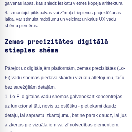
galvenās lapas, kas sniedz ieskatu vietnes kopējā arhitektūrā.
Izmantojot pildspalvas vai zīmuļa triepienus projektēšanas
laikā, var stimulēt radošumu un veicināt unikālus UX vadu
shēmu piemērus.
Zemas precizitātes digitālā
stieples shēma
Pārejot uz digitālajām platformām, zemas precizitātes (Lo-
Fi) vadu shēmas piedāvā skaidru vizuālu attēlojumu, taču
bez sarežģītām detaļām.
1. Lo-Fi digitālās vadu shēmas galvenokārt koncentrējas
uz funkcionalitāti, nevis uz estētiku - pietiekami daudz
detaļu, lai saprastu izkārtojumu, bet ne pārāk daudz, lai jūs
aizķertos pie vizuālajiem vai zīmolvedības elementiem.