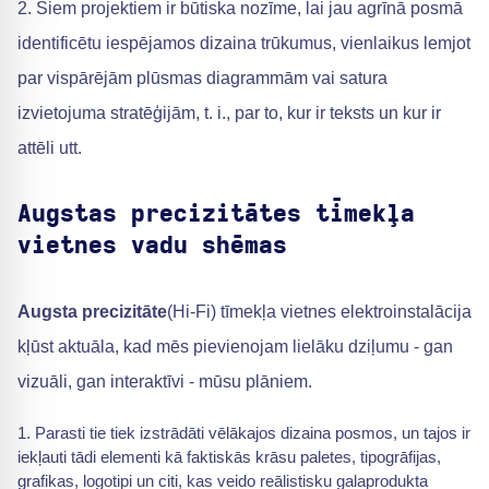
2. Šiem projektiem ir būtiska nozīme, lai jau agrīnā posmā
identificētu iespējamos dizaina trūkumus, vienlaikus lemjot
par vispārējām plūsmas diagrammām vai satura
izvietojuma stratēģijām, t. i., par to, kur ir teksts un kur ir
attēli utt.
Augstas precizitātes tīmekļa
vietnes vadu shēmas
Augsta precizitāte
(Hi-Fi) tīmekļa vietnes elektroinstalācija
kļūst aktuāla, kad mēs pievienojam lielāku dziļumu - gan
vizuāli, gan interaktīvi - mūsu plāniem.
Parasti tie tiek izstrādāti vēlākajos dizaina posmos, un tajos ir
iekļauti tādi elementi kā faktiskās krāsu paletes, tipogrāfijas,
grafikas, logotipi un citi, kas veido reālistisku galaprodukta