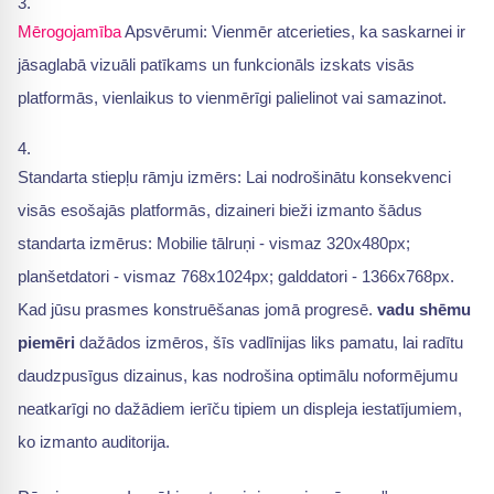
Mērogojamība
Apsvērumi: Vienmēr atcerieties, ka saskarnei ir
jāsaglabā vizuāli patīkams un funkcionāls izskats visās
platformās, vienlaikus to vienmērīgi palielinot vai samazinot.
Standarta stiepļu rāmju izmērs: Lai nodrošinātu konsekvenci
visās esošajās platformās, dizaineri bieži izmanto šādus
standarta izmērus: Mobilie tālruņi - vismaz 320x480px;
planšetdatori - vismaz 768x1024px; galddatori - 1366x768px.
Kad jūsu prasmes konstruēšanas jomā progresē.
vadu shēmu
piemēri
dažādos izmēros, šīs vadlīnijas liks pamatu, lai radītu
daudzpusīgus dizainus, kas nodrošina optimālu noformējumu
neatkarīgi no dažādiem ierīču tipiem un displeja iestatījumiem,
ko izmanto auditorija.