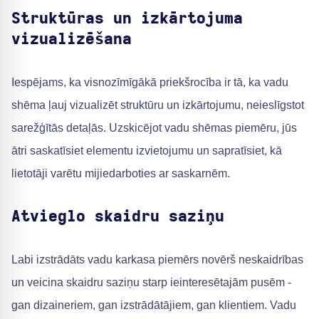
Struktūras un izkārtojuma
vizualizēšana
Iespējams, ka visnozīmīgākā priekšrocība ir tā, ka vadu
shēma ļauj vizualizēt struktūru un izkārtojumu, neieslīgstot
sarežģītās detaļās. Uzskicējot vadu shēmas piemēru, jūs
ātri saskatīsiet elementu izvietojumu un sapratīsiet, kā
lietotāji varētu mijiedarboties ar saskarnēm.
Atvieglo skaidru saziņu
Labi izstrādāts vadu karkasa piemērs novērš neskaidrības
un veicina skaidru saziņu starp ieinteresētajām pusēm -
gan dizaineriem, gan izstrādātājiem, gan klientiem. Vadu