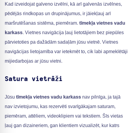
Kad izveidojat galveno izvēlni, kā arī galvenās izvēlnes,
pēdējās rindkopas un drupinājumus, ir jāiekļauj arī
maršrutēšanas sistēma, piemēram.
tīmekļa vietnes vadu
karkass
. Vietnes navigācija ļauj lietotājiem bez piepūles
pārvietoties pa dažādām sadaļām jūsu vietnē. Vietnes
navigācijas lietojamība var ietekmēt to, cik labi apmeklētāji
mijiedarbojas ar jūsu vietni.
Satura vietrāži
Jūsu
tīmekļa vietnes vadu karkass
nav pilnīga, ja tajā
nav izvietojumu, kas rezervēti svarīgākajam saturam,
piemēram, attēliem, videoklipiem vai tekstiem. Šīs vietas
ļauj gan dizaineriem, gan klientiem vizualizēt, kur katrs