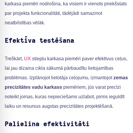
karkasa piemēri nodrošina, ka visiem ir vienots priekšstats
par projekta funkcionalitāti, tādējādi samazinot
neatbilstības vēlāk.
Efektīva testēšana
Treškārt,
UX
stiepļu karkasa piemēri paver efektīvus ceļus,
lai jau dizaina cikla sākumā pārbaudītu lietojamības
problēmas. Izplānojot lietotāja ceļojumu, izmantojot
zemas
precizitātes vadu karkass
piemēriem, jūs varat precīzi
noteikt jomas, kuras nepieciešams uzlabot, pirms ieguldīt
laiku un resursus augstas precizitātes projektēšanā.
Palielina efektivitāti