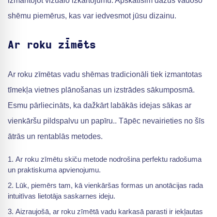
izmantojot vizuālo izkārtojumu. Apskatīsim dažus vadošo
shēmu piemērus, kas var iedvesmot jūsu dizainu.
Ar roku zīmēts
Ar roku zīmētas vadu shēmas tradicionāli tiek izmantotas
tīmekļa vietnes plānošanas un izstrādes sākumposmā.
Esmu pārliecināts, ka dažkārt labākās idejas sākas ar
vienkāršu pildspalvu un papīru.. Tāpēc nevairieties no šīs
ātrās un rentablās metodes.
Ar roku zīmētu skiču metode nodrošina perfektu radošuma
un praktiskuma apvienojumu.
Lūk, piemērs tam, kā vienkāršas formas un anotācijas rada
intuitīvas lietotāja saskarnes ideju.
Aizraujošā, ar roku zīmētā vadu karkasā parasti ir iekļautas