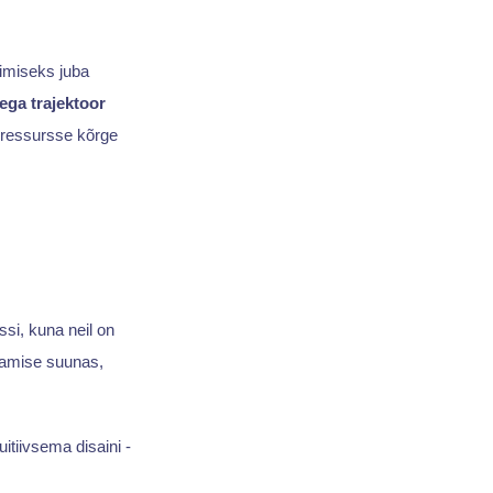
timiseks juba
ga trajektoor
a ressursse kõrge
si, kuna neil on
damise suunas,
itiivsema disaini -