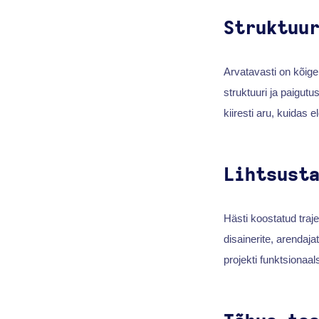
Struktuu
Arvatavasti on kõige
struktuuri ja paigut
kiiresti aru, kuidas 
Lihtsust
Hästi koostatud traj
disainerite, arendaja
projekti funktsionaa