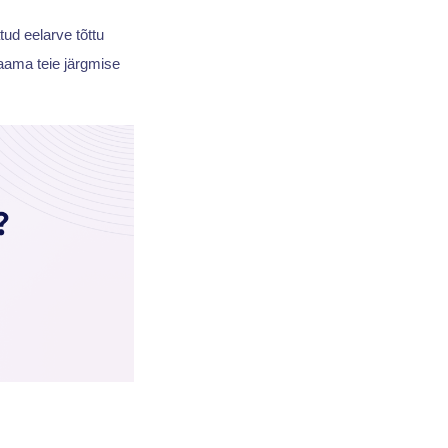
tud eelarve tõttu
saama teie järgmise