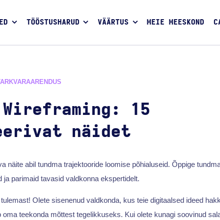
ED
TÖÖSTUSHARUD
VÄÄRTUS
MEIE MEESKOND
C
TARKVARAARENDUS
 Wireframing: 15
eerivat näidet
va näite abil tundma trajektooride loomise põhialuseid. Õppige tundma 
 ja parimaid tavasid valdkonna ekspertidelt.
e tulemast! Olete sisenenud valdkonda, kus teie digitaalsed ideed ha
ab oma teekonda mõttest tegelikkuseks. Kui olete kunagi soovinud sala