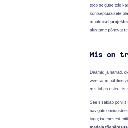
toob selguse teie ka
kontseptuaalsete pla
muutmisel
projekte
alustame põnevat ret
Mis on t
Daamid ja härrad, ol
wireframe põhiline v
mis tahes esteetilis
See sisaldab põhilis
navigatsioonisüsteem
taga; iseenesest mitt
madala tõepärasuse