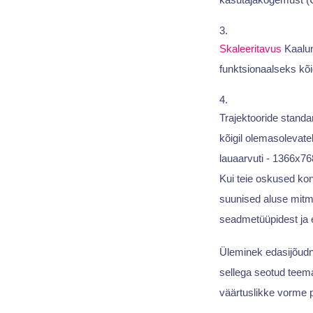
Skaleeritavus
Kaalum
funktsionaalseks kõig
Trajektooride standa
kõigil olemasolevate
lauaarvuti - 1366x76
Kui teie oskused ko
suunised aluse mitm
seadmetüüpidest ja e
Üleminek edasijõudn
sellega seotud teem
väärtuslikke vorme pe