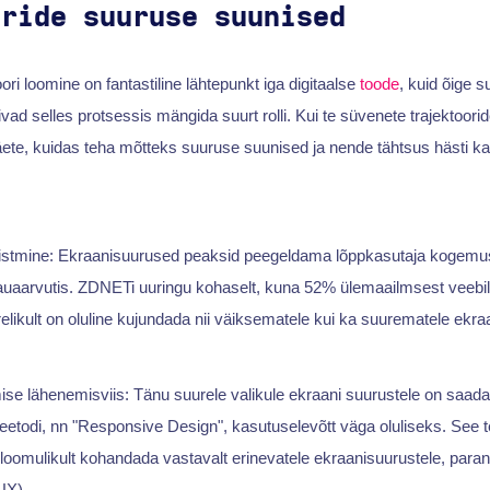
oride suuruse suunised
ri loomine on fantastiline lähtepunkt iga digitaalse
toode
, kuid õige 
ivad selles protsessis mängida suurt rolli. Kui te süvenete trajektoor
 näete, kuidas teha mõtteks suuruse suunised ja nende tähtsus hästi 
tmine: Ekraanisuurused peaksid peegeldama lõppkasutaja kogemust 
auaarvutis. ZDNETi uuringu kohaselt, kuna 52% ülemaailmsest veebili
relikult on oluline kujundada nii väiksematele kui ka suurematele ekra
mise lähenemisviis: Tänu suurele valikule ekraani suurustele on saad
eetodi, nn "Responsive Design", kasutuselevõtt väga oluliseks. See 
loomulikult kohandada vastavalt erinevatele ekraanisuurustele, paran
UX).