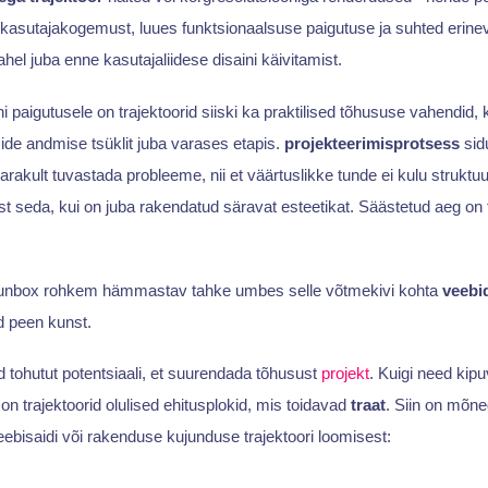
asutajakogemust, luues funktsionaalsuse paigutuse ja suhted erine
el juba enne kasutajaliidese disaini käivitamist.
i paigutusele on trajektoorid siiski ka praktilised tõhususe vahendid,
de andmise tsüklit juba varases etapis.
projekteerimisprotsess
sid
akult tuvastada probleeme, nii et väärtuslikke tunde ei kulu struktu
 seda, kui on juba rakendatud säravat esteetikat. Säästetud aeg on 
 unbox rohkem hämmastav tahke umbes selle võtmekivi kohta
veebi
d peen kunst.
tohutut potentsiaali, et suurendada tõhusust
projekt
. Kuigi need kipu
on trajektoorid olulised ehitusplokid, mis toidavad
traat
. Siin on mõne
eebisaidi või rakenduse kujunduse trajektoori loomisest: