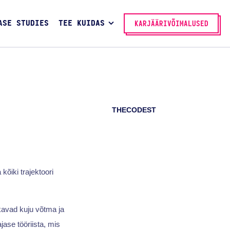
ASE STUDIES
TEE KUIDAS
KARJÄÄRIVÕIMALUSED
THECODEST
kõiki trajektoori
kkavad kuju võtma ja
jase tööriista, mis