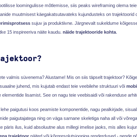
ootilisse loomingulisse mõtlemisse, siis peaks wireframing olema teie 
anide muutmisest käegakatsutavateks kujundusteks on trajektoorid ol
erimisprotsess
sujuv ja produktiivne. Järgnevalt sukeldume kõigesse "
ke 15 inspireeriva näite kaudu.
näide trajektooride kohta
.
rajektoor?
ete valmis süvenema? Alustame! Mis on siis täpselt trajektoor? Kõige
isuaalne juhend, mis kujutab endast teie veebilehe struktuuri või
mobi
te elementide lisamist. See on nagu teie veebisaidi või rakenduse arhi
i lehe paigutusi koos peamiste komponentide, nagu pealkirjade, sisual
ide paigutajatega ning on väga sarnane skeletiga naha all või võreg
e päris ilus, kuid absoluutne alus millegi imelise jaoks, mis alles kuj
ga trajektoor
näited või kõrgresolutsiooniga renderdused - nende 