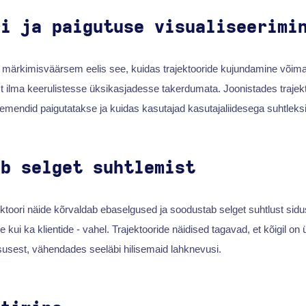
ri ja paigutuse visualiseerimi
 märkimisväärsem eelis see, kuidas trajektooride kujundamine võima
ust ilma keerulistesse üksikasjadesse takerdumata. Joonistades trajekt
elemendid paigutatakse ja kuidas kasutajad kasutajaliidesega suhtleksi
ab selget suhtlemist
ektoori näide kõrvaldab ebaselgused ja soodustab selget suhtlust sidu
te kui ka klientide - vahel. Trajektooride näidised tagavad, et kõigil on
lsusest, vähendades seeläbi hilisemaid lahknevusi.