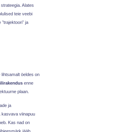
strateegia. Alates
ulised teie veebi
trajektoori" ja
 lihtsamalt öeldes on
ilirakendus
enne
tektuurne plaan.
ade ja
a kasvava viinapuu
uneb. Kas nad on
põhieesmärk jääb