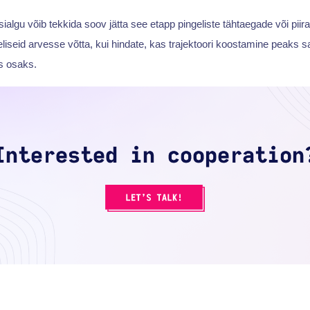
ialgu võib tekkida soov jätta see etapp pingeliste tähtaegade või piira
eliseid arvesse võtta, kui hindate, kas trajektoori koostamine peaks 
s osaks.