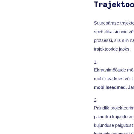
Trajekto
Suurepärase trajektoo
spetsifikatsioonid võ
protsessi, siis siin
trajektooride jaoks.
Ekraanimõõtude mõis
mobiilseadmes või l
mobiilseadmed
. Jä
Paindlik projekteeri
paindliku kujundusm
kujunduse paigutust 
kasutajakogemust (