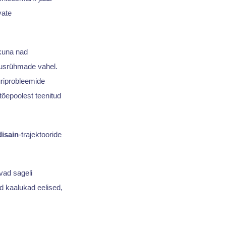
vate
 kuna nad
usrühmade vahel.
uriprobleemide
tõepoolest teenitud
disain
-trajektooride
vad sageli
d kaalukad eelised,