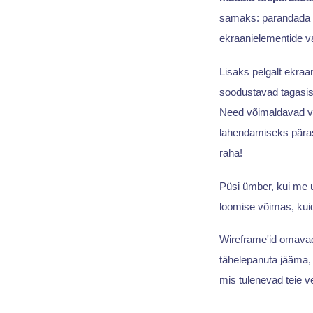
samaks: parandada k
ekraanielementide vah
Lisaks pelgalt ekraan
soodustavad tagasisi
Need võimaldavad var
lahendamiseks pärast
raha!
Püsi ümber, kui me
loomise võimas, kui
Wireframe'id omavad 
tähelepanuta jääma, 
mis tulenevad teie v