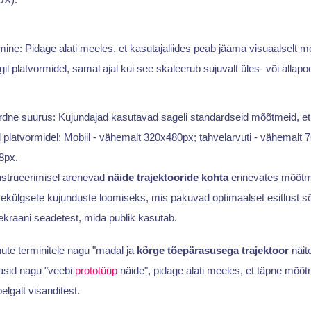
ine: Pidage alati meeles, et kasutajaliides peab jääma visuaalselt m
il platvormidel, samal ajal kui see skaleerub sujuvalt üles- või allapoo
rdne suurus: Kujundajad kasutavad sageli standardseid mõõtmeid, et
l platvormidel: Mobiil - vähemalt 320x480px; tahvelarvuti - vähemalt
8px.
nstrueerimisel arenevad
näide trajektooride kohta
erinevates mõõtm
ekülgsete kujunduste loomiseks, mis pakuvad optimaalset esitlust sõ
kraani seadetest, mida publik kasutab.
ute terminitele nagu "madal ja
kõrge tõepärasusega trajektoor
näit
asid nagu "veebi
prototüüp
näide", pidage alati meeles, et täpne mõõt
lgalt visanditest.