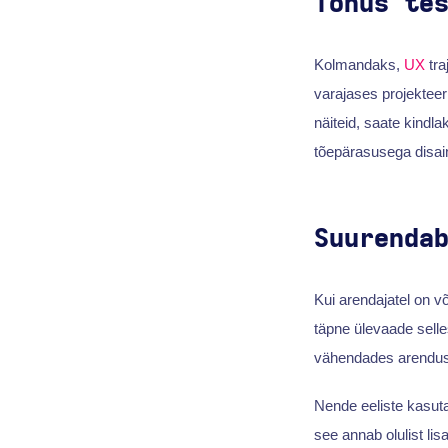
Tõhus te
Kolmandaks,
UX
tra
varajases projekteer
näiteid, saate kindl
tõepärasusega disai
Suurenda
Kui arendajatel on v
täpne ülevaade sell
vähendades arendusfa
Nende eeliste kasutam
see annab olulist lisa