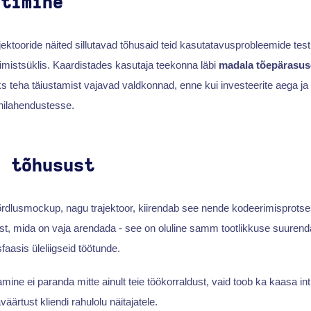
stimine
jektooride näited sillutavad tõhusaid teid kasutatavusprobleemide tes
imistsüklis. Kaardistades kasutaja teekonna läbi
madala tõepärasuse
aks teha täiustamist vajavad valdkonnad, enne kui investeerite aega j
nilahendustesse.
b tõhusust
õrdlusmockup, nagu trajektoor, kiirendab see nende kodeerimisprotses
est, mida on vaja arendada - see on oluline samm tootlikkuse suuren
asis üleliigseid töötunde.
ine ei paranda mitte ainult teie töökorraldust, vaid toob ka kaasa intu
väärtust kliendi rahulolu näitajatele.