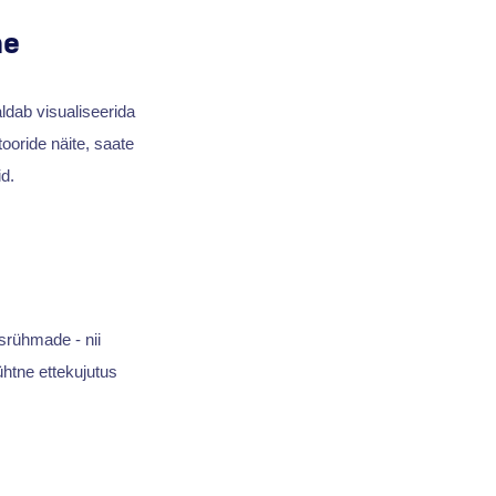
ne
ldab visualiseerida
ooride näite, saate
d.
srühmade - nii
 ühtne ettekujutus