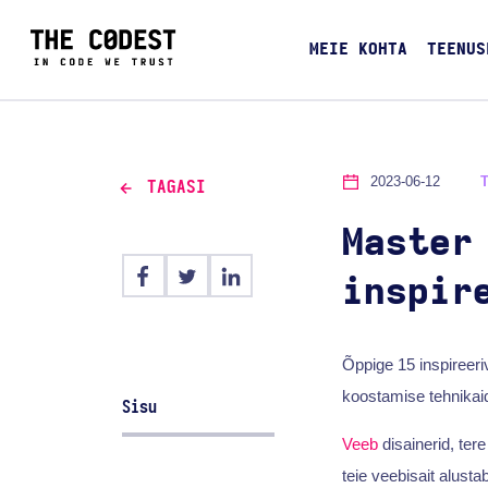
MEIE KOHTA
TEENUS
2023-06-12
TAGASI
Master
inspir
Õppige 15 inspireeri
koostamise tehnikaid
Sisu
Veeb
disainerid, ter
teie veebisait alust