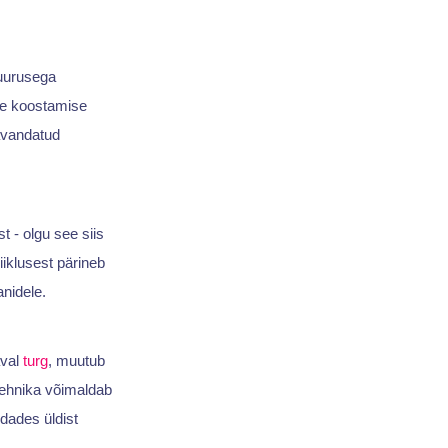
suurusega
ide koostamise
kavandatud
- olgu see siis
iklusest pärineb
anidele.
aval
turg
, muutub
tehnika võimaldab
dades üldist