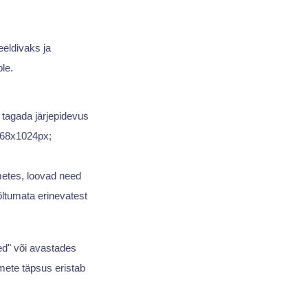
eeldivaks ja
le.
 tagada järjepidevus
 768x1024px;
etes, loovad need
ltumata erinevatest
ed" või avastades
mete täpsus eristab