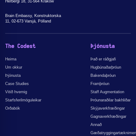
Herbergi 18, 31-564 Kraków
Brain Embassy, Konstruktorska
11, 02-673 Varsjá, Pólland
The Codest
Þjónusta
Heima
Það er ráðgjafi
Um okkur
Hugbúnaðarþróun
Þjónusta
Bakendaþróun
Case Studies
Framþróun
Vitið hvernig
Staff Augmentation
Starfsferilmöguleikar
Þróunaraðilar bakhliðar
Orðabók
Skýjaverkfræðingar
Gagnaverkfræðingar
Annað
Gæðatryggingartæknime