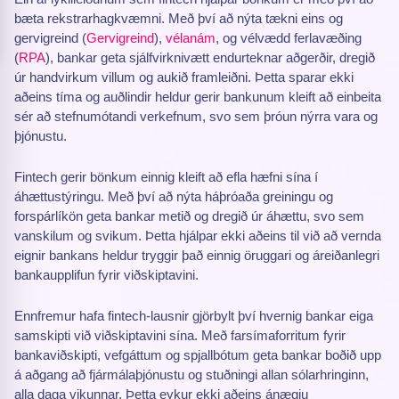
bæta rekstrarhagkvæmni. Með því að nýta tækni eins og
gervigreind (
Gervigreind
),
vélanám
, og vélvædd ferlavæðing
(
RPA
), bankar geta sjálfvirknivætt endurteknar aðgerðir, dregið
úr handvirkum villum og aukið framleiðni. Þetta sparar ekki
aðeins tíma og auðlindir heldur gerir bankunum kleift að einbeita
sér að stefnumótandi verkefnum, svo sem þróun nýrra vara og
þjónustu.
Fintech gerir bönkum einnig kleift að efla hæfni sína í
áhættustýringu. Með því að nýta háþróaða greiningu og
forspárlíkön geta bankar metið og dregið úr áhættu, svo sem
vanskilum og svikum. Þetta hjálpar ekki aðeins til við að vernda
eignir bankans heldur tryggir það einnig öruggari og áreiðanlegri
bankaupplifun fyrir viðskiptavini.
Ennfremur hafa fintech-lausnir gjörbylt því hvernig bankar eiga
samskipti við viðskiptavini sína. Með farsímaforritum fyrir
bankaviðskipti, vefgáttum og spjallbótum geta bankar boðið upp
á aðgang að fjármálaþjónustu og stuðningi allan sólarhringinn,
alla daga vikunnar. Þetta eykur ekki aðeins ánægju