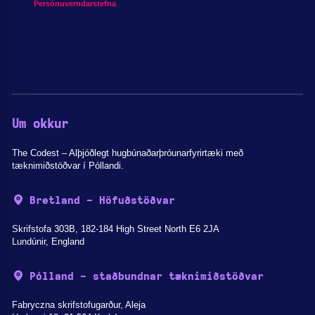
Persónuverndarstefna
Um okkur
The Codest – Alþjóðlegt hugbúnaðarþróunarfyrirtæki með
tæknimiðstöðvar í Póllandi.
Bretland - Höfuðstöðvar
Skrifstofa 303B, 182-184 High Street North E6 2JA
Lundúnir, England
Pólland - staðbundnar tæknimiðstöðvar
Fabryczna skrifstofugarður, Aleja