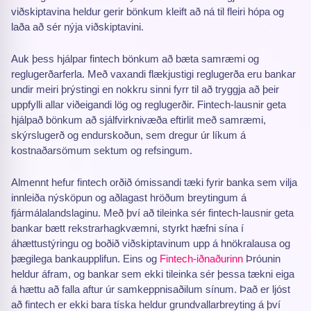
viðskiptavina heldur gerir bönkum kleift að ná til fleiri hópa og
laða að sér nýja viðskiptavini.
Auk þess hjálpar fintech bönkum að bæta samræmi og
reglugerðarferla. Með vaxandi flækjustigi reglugerða eru bankar
undir meiri þrýstingi en nokkru sinni fyrr til að tryggja að þeir
uppfylli allar viðeigandi lög og reglugerðir. Fintech-lausnir geta
hjálpað bönkum að sjálfvirknivæða eftirlit með samræmi,
skýrslugerð og endurskoðun, sem dregur úr líkum á
kostnaðarsömum sektum og refsingum.
Almennt hefur fintech orðið ómissandi tæki fyrir banka sem vilja
innleiða nýsköpun og aðlagast hröðum breytingum á
fjármálalandslaginu. Með því að tileinka sér fintech-lausnir geta
bankar bætt rekstrarhagkvæmni, styrkt hæfni sína í
áhættustýringu og boðið viðskiptavinum upp á hnökralausa og
þægilega bankaupplifun. Eins og
Fintech-iðnaðurinn
Þróunin
heldur áfram, og bankar sem ekki tileinka sér þessa tækni eiga
á hættu að falla aftur úr samkeppnisaðilum sínum. Það er ljóst
að fintech er ekki bara tíska heldur grundvallarbreyting á því