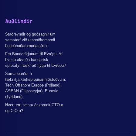
Auðlindir
Staðreyndir og goðsagnir um
samstarf við utanaðkomandi
hugbúnaðarþróunaraðila
Frá Bandaríkjunum til Evrópu: Af
hverju ákveða bandarísk
sprotafyrirtæki að flytja til Evrópu?
Samanburður á
tæknifjarkerfisþróunarmiðstöðvum:
Tech Offshore Europe (Pólland),
ASEAN (Filippseyjar), Eurasia
(Tyrkland)
Hvert eru helstu áskoranir CTO-a
og CIO-a?