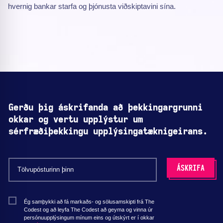
hvernig bankar starfa og þjónusta viðskiptavini sína.
Gerðu þig áskrifanda að þekkingargrunni
okkar og vertu upplýstur um
sérfræðiþekkingu upplýsingatæknigeirans.
Ég samþykki að fá markaðs- og sölusamskipti frá The
Codest og að leyfa The Codest að geyma og vinna úr
persónuupplýsingum mínum eins og útskýrt er í okkar