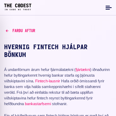
FARÐU AFTUR
HVERNIG FINTECH HJÁLPAR
BÖNKUM
Á undanförnum árum hefur fjármálatækni (
fjártækni
) iðnaðurinn
hefur byltingarkennt hvernig bankar starfa og þjónusta
viðskiptavini sína.
Fintech-lausnir
Hafa orðið ómissandi fyrir
banka sem vilja halda samkeppnishæfni í sífellt stafrænni
veröld. Frá því að einfalda rekstur til að bæta upplifun
viðskiptavina hefur fintech reynst byltingarkennd fyrir
hefðbundna
bankastarfsemi
stofnanir.
Ein af lykilleiðunum sem fintech hjálpar bönkum er með því að