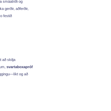
a smáatriði og
a gerðir, aðferðir,
o festið
 að skilja
ðum,
svartaboxapróf
gingu—líkt og að