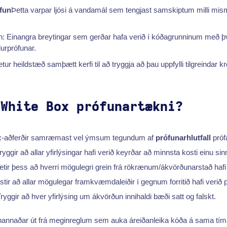
fun
Þetta varpar ljósi á vandamál sem tengjast samskiptum milli mi
un: Einangra breytingar sem gerðar hafa verið í kóðagrunninum með 
durprófunar.
tur heildstæð samþætt kerfi til að tryggja að þau uppfylli tilgreindar kr
 White Box prófunartækni?
box-aðferðir samræmast vel ýmsum tegundum af
prófunarhlutfall
próf
ryggir að allar yfirlýsingar hafi verið keyrðar að minnsta kosti einu sinn
ætir þess að hverri mögulegri grein frá rökrænum/ákvörðunarstað hafi
stir að allar mögulegar framkvæmdaleiðir í gegnum forritið hafi verið p
ryggir að hver yfirlýsing um ákvörðun innihaldi bæði satt og falskt.
 hannaðar út frá meginreglum sem auka áreiðanleika kóða á sama tím