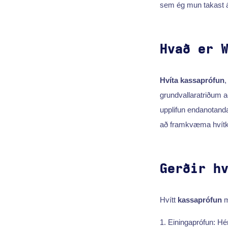
sem ég mun takast á
Hvað er 
Hvíta kassaprófun
,
grundvallaratriðum að
upplifun endanotanda 
að framkvæma hvítkas
Gerðir h
Hvítt
kassaprófun
m
Einingaprófun: Hér 