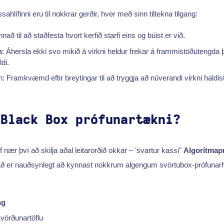
ahlífinni eru til nokkrar gerðir, hver með sinn tiltekna tilgang:
nað til að staðfesta hvort kerfið starfi eins og búist er við.
n
: Áhersla ekki svo mikið á virkni heldur frekar á frammistöðutengda
di.
n: Framkvæmd eftir breytingar til að tryggja að núverandi virkni haldis
 Black Box prófunartækni?
f nær því að skilja aðal leitarorðið okkar – ’svartur kassi"
Algorítmap
ð er nauðsynlegt að kynnast nokkrum algengum svörtubox-prófunar
ng
vörðunartöflu