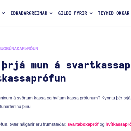
IÐNAÐARGREINAR
GILDI FYRIR
TEYMIÐ OKKAR
HUGBÚNAÐARÞRÓUN
 þrjá mun á svartkassap
tkassaprófun
 muninum á svörtum kassa og hvítum kassa prófunum? Kynntu þér þrjá 
funarferlinu þínu!
ófun
, tvær nálganir eru frumstæðar:
svartaboxapróf
og
hvítkassapr