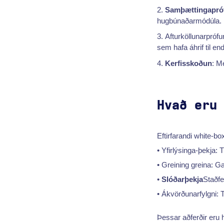
Samþættingapró
hugbúnaðarmódúla.
Afturköllunarpróf
sem hafa áhrif til en
Kerfisskoðun
: Me
Hvað eru
Eftirfarandi white-
• Yfirlýsinga-þekja: T
• Greining greina: G
•
Slóðarþekja
Staðfe
• Ákvörðunarfylgni: T
Þessar aðferðir eru