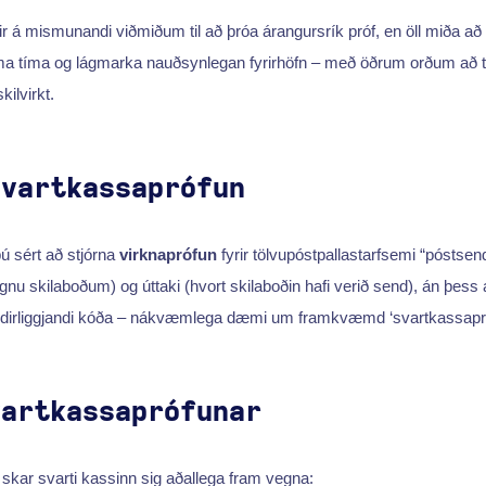
r á mismunandi viðmiðum til að þróa árangursrík próf, en öll miða a
ama tíma og lágmarka nauðsynlegan fyrirhöfn – með öðrum orðum að t
kilvirkt.
svartkassaprófun
 sért að stjórna
virknaprófun
fyrir tölvupóstpallastarfsemi “póstsend
egnu skilaboðum) og úttaki (hvort skilaboðin hafi verið send), án þess að t
ndirliggjandi kóða – nákvæmlega dæmi um framkvæmd ‘svartkassapró
vartkassaprófunar
kar svarti kassinn sig aðallega fram vegna: