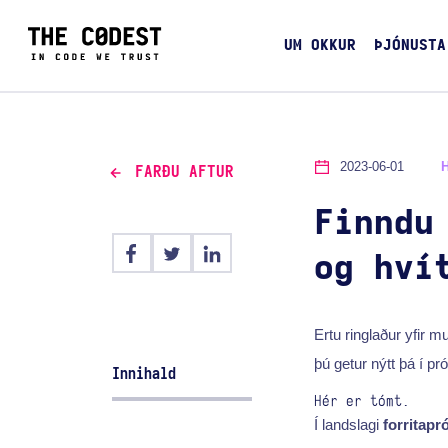
UM OKKUR
ÞJÓNUSTA
2023-06-01
FARÐU AFTUR
Finndu
og hví
Ertu ringlaður yfir
þú getur nýtt þá í pró
Innihald
Hér er tómt.
Í landslagi
forritapr