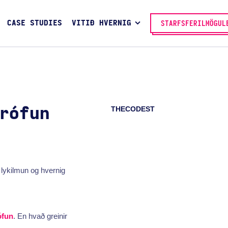
CASE STUDIES
VITIÐ HVERNIG
STARFSFERILMÖGUL
THECODEST
rófun
lykilmun og hvernig
ófun
. En hvað greinir