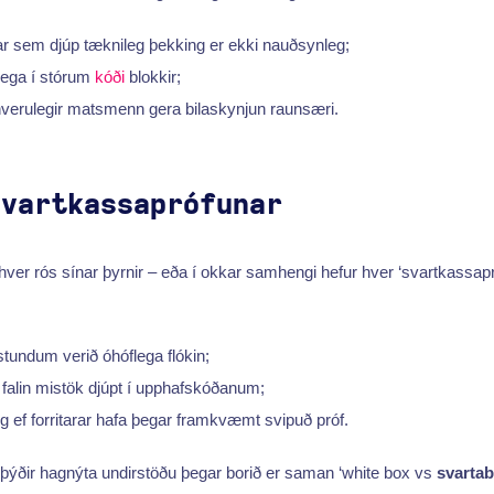
 þar sem djúp tæknileg þekking er ekki nauðsynleg;
klega í stórum
kóði
blokkir;
verulegir matsmenn gera bilaskynjun raunsæri.
svartkassaprófunar
hver rós sínar þyrnir – eða í okkar samhengi hefur hver ‘svartkassap
 stundum verið óhóflega flókin;
a falin mistök djúpt í upphafskóðanum;
g ef forritarar hafa þegar framkvæmt svipuð próf.
þýðir hagnýta undirstöðu þegar borið er saman ‘white box vs
svarta