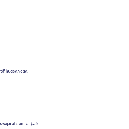
róf’ hugsanlega
boxapróf
‘sem er það