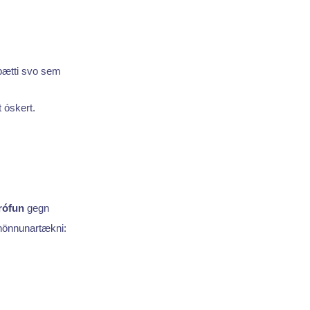
 þætti svo sem
t óskert.
rófun
gegn
hönnunartækni: