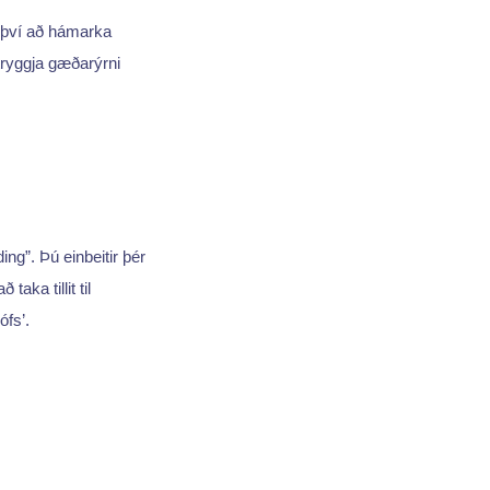
ð því að hámarka
ryggja gæðarýrni
ing”. Þú einbeitir þér
aka tillit til
fs’.