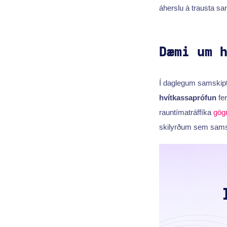
áherslu á trausta sa
Dæmi um 
Í daglegum samskiptu
hvítkassaprófun
fer
rauntímatráffíka
gög
skilyrðum sem sams