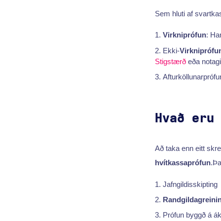
Sem hluti af svartkass
Virkniprófun
: Han
Ekki-
Virkniprófu
Stigstærð
eða notagil
Afturköllunarprófu
Hvað eru
Að taka enn eitt skre
hvítkassaprófun
.Þa
Jafngildisskipting
Randgildagreini
Prófun byggð á ák