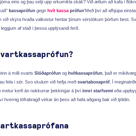
jóma eins og þau setji upp orkumikla skák? Við ætlum að kafa í flókn
okað"
kassaprófun
gegn
hvít kassa
prófun
‘Með því að afhjúpa einstak
m við skýra hvaða valkostur hentar þínum sérstökum þörfum best. Sv
ð leggjum af stað í þessa upplýsandi ferð.
svartkassaprófun?
inn á milli svarts
Slóðaprófun
og
hvítkassaprófun
, það er mikilvægt
 fela í sér. Svo skulum við hefja með
svartaboxapróf
. Í meginatri
 metur kerfi án nokkurrar þekkingar á því
innri starfsemi
eða uppbyg
ví hvernig töfrabragð virkar án þess að hafa aðgang bak við tjöldin.
vartkassaprófana