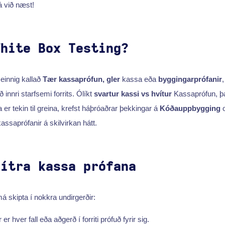
 við næst!
White Box Testing?
 einnig kallað
Tær kassaprófun, gler
kassa eða
byggingarprófanir
,
 innri starfsemi forrits. Ólíkt
svartur kassi vs hvítur
Kassaprófun, þ
er tekin til greina, krefst háþróaðrar þekkingar á
Kóðauppbygging
o
saprófanir á skilvirkan hátt.
vítra kassa prófana
á skipta í nokkra undirgerðir:
er hver fall eða aðgerð í forriti prófuð fyrir sig.