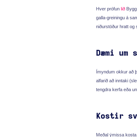
Hver prófun
lið
Byggi
galla-greiningu á s
niðurstöður hratt og s
Dæmi um 
Ímyndum okkur að þú
alfarið að inntaki (sl
tengdra kerfa eða u
Kostir s
Meðal ýmissa kosta s