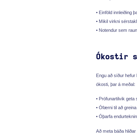
• Einföld innleiðing
• Mikil virkni sérsta
• Notendur sem raun
Ókostir 
Engu að síður hefur 
ókosti, þar á meðal:
• Prófunartilvik geta
• Ófærni til að grein
• Óþarfa endurteknin
Að meta báða hliðar 