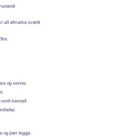
smunandi
því að afmarka svæði
öfur.
ara og senna:
i.
 verið kannað.
rófaðar.
a og þær leggja