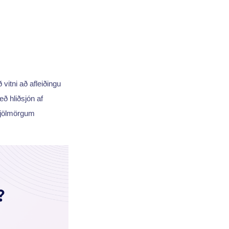
itni að afleiðingu
eð hliðsjón af
fjölmörgum