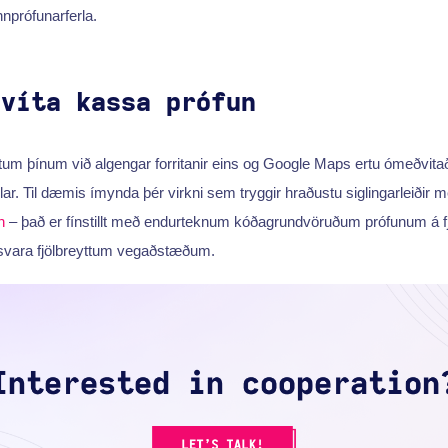
nnprófunarferla.
hvíta kassa prófun
m þínum við algengar forritanir eins og Google Maps ertu ómeðvitað v
lar. Til dæmis ímynda þér virkni sem tryggir hraðustu siglingarleiðir m
n
– það er fínstillt með endurteknum kóðagrundvöruðum prófunum á 
vara fjölbreyttum vegaðstæðum.