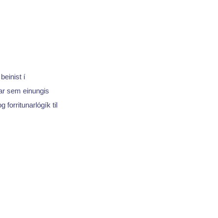
 beinist í
ar sem einungis
g forritunarlógík til