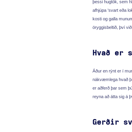
þessi hugtök, sem hl
afhjúpa ‘svart eða l
kosti og galla munu
öryggisbeltið, því vi
Hvað er 
Áður en rýnt er í mun
nákvæmlega hvað þau
er aðferð þar sem þú
reyna að átta sig á þ
Gerðir s