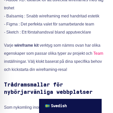
trohet
- Balsamiq : Snabb wireframing med handritad estetik
- Figma : Det perfekta valet för samarbetande team
- Sketch : Ett förstahandsval bland apputvecklare
Varje
wireframe kit
verktyg som nämns ovan har olika
egenskaper som passar olika typer av projekt och
Team
inställningar. Välj klokt baserat på dina specifika behov
och kickstarta din wireframing-resa!
Trådramsmallar för
nybörjarvänliga webbplatser
Swedish
Som nykomling inom området
webbdesign
kanske du