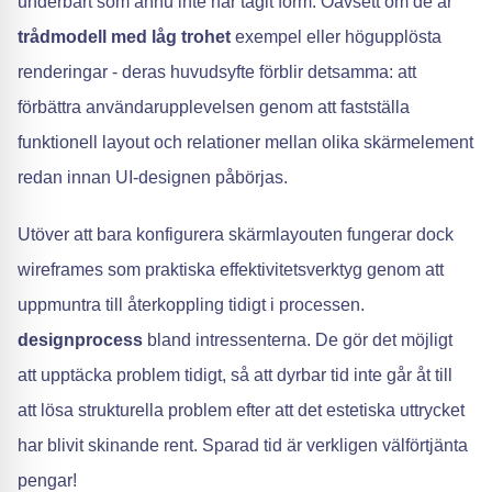
underbart som ännu inte har tagit form. Oavsett om de är
trådmodell med låg trohet
exempel eller högupplösta
renderingar - deras huvudsyfte förblir detsamma: att
förbättra användarupplevelsen genom att fastställa
funktionell layout och relationer mellan olika skärmelement
redan innan UI-designen påbörjas.
Utöver att bara konfigurera skärmlayouten fungerar dock
wireframes som praktiska effektivitetsverktyg genom att
uppmuntra till återkoppling tidigt i processen.
designprocess
bland intressenterna. De gör det möjligt
att upptäcka problem tidigt, så att dyrbar tid inte går åt till
att lösa strukturella problem efter att det estetiska uttrycket
har blivit skinande rent. Sparad tid är verkligen välförtjänta
pengar!