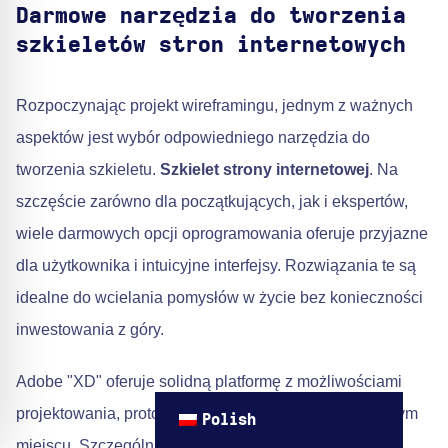
Darmowe narzędzia do tworzenia
szkieletów stron internetowych
Rozpoczynając projekt wireframingu, jednym z ważnych
aspektów jest wybór odpowiedniego narzędzia do
tworzenia szkieletu.
Szkielet strony internetowej
. Na
szczęście zarówno dla początkujących, jak i ekspertów,
wiele darmowych opcji oprogramowania oferuje przyjazne
dla użytkownika i intuicyjne interfejsy. Rozwiązania te są
idealne do wcielania pomysłów w życie bez konieczności
inwestowania z góry.
Adobe "XD" oferuje solidną platformę z możliwościami
projektowania, prototypowania i udostępniania w jednym
Polish
miejscu. Szczególnie idealna do tworzenia
Szkielet o