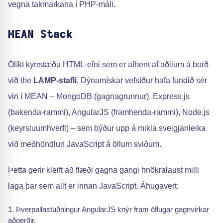
vegna takmarkana í PHP-máli.
MEAN Stack
Ólíkt kyrrstæðu HTML-efni sem er afhent af aðilum á borð
við the
LAMP-stafli
, Dýnamískar vefsíður hafa fundið sér
vin í MEAN – MongoDB (gagnagrunnur), Express.js
(bakenda-rammi), AngularJS (framhenda-rammi), Node.js
(keyrsluumhverfi) – sem býður upp á mikla sveigjanleika
við meðhöndlun JavaScript á öllum sviðum.
Þetta gerir kleift að flæði gagna gangi hnökralaust milli
laga þar sem allt er innan JavaScript. Áhugavert:
Þverpallastuðningur AngularJS knýr fram öflugar gagnvirkar
aðgerðir.