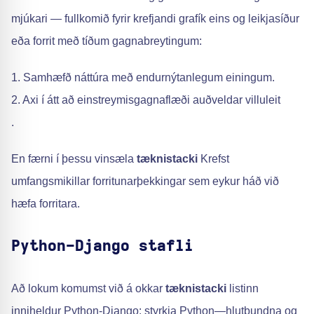
mjúkari — fullkomið fyrir krefjandi grafík eins og leikjasíður
eða forrit með tíðum gagnabreytingum:
1. Samhæfð náttúra með endurnýtanlegum einingum.
2. Axi í átt að einstreymisgagnaflæði auðveldar villuleit
.
En færni í þessu vinsæla
tæknistacki
Krefst
umfangsmikillar forritunarþekkingar sem eykur háð við
hæfa forritara.
Python-Django stafli
Að lokum komumst við á okkar
tæknistacki
listinn
inniheldur Python-Django: styrkja Python—hlutbundna og