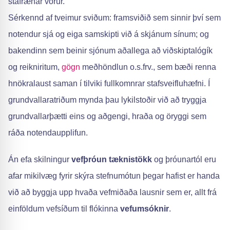
stafrænar vörur.
Sérkennd af tveimur sviðum: framsviðið sem sinnir því sem
notendur sjá og eiga samskipti við á skjánum sínum; og
bakendinn sem beinir sjónum aðallega að viðskiptalógík
og reikniritum,
gögn
meðhöndlun o.s.frv., sem bæði renna
hnökralaust saman í tilviki fullkomnrar stafsveifluhæfni. Í
grundvallaratriðum mynda þau lykilstoðir við að tryggja
grundvallarþætti eins og aðgengi, hraða og öryggi sem
ráða notendaupplifun.
Án efa skilningur
vefþróun
tæknistökk
og þróunartól eru
afar mikilvæg fyrir skýra stefnumótun þegar hafist er handa
við að byggja upp hvaða vefmiðaða lausnir sem er, allt frá
einföldum vefsíðum til flókinna
vefumsóknir
.