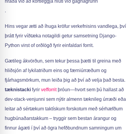
hraða við að kortleggja hluti við gagnagrunn
.
Hins vegar ætti að íhuga kröfur verkefnisins vandlega, því
þrátt fyrir víðtæka notagildi getur samsetning Django-
Python virst of orðlögð fyrir einfaldari forrit.
Gætileg ákvörðun, sem tekur þessa þætti til greina með
hliðsjón af lykilatriðum eins og færniúrræðum og
fjárhagsmörkum, mun leiða þig að því að velja það besta.
tæknistacki
fyrir
vefforrit
þróun—hvort sem þú hallast að
dev-stack-venjunni sem nýtir almenn tæknileg úrræði eða
leitar að sértækum taktískum forskotum með sérhæfðum
hugbúnaðarstakkum – tryggir sem bestan árangur og
finnur ágæti í því að ögra hefðbundnum samningum um