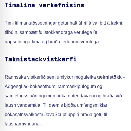
Tímalína verkefnisins
Tími til markaðssetningar getur haft áhrif á val þitt á tækni:
tilbúin, samþætt fullstokkar draga verulega úr
uppsetningartíma og hraða ferlunum verulega.
Tæknistackvistkerfi
Rannsaka vistkerfið sem umlykur möguleika
tæknistökk
–
Aðgengi að bókasöfnum, rammaskipulögum og
samfélagsstuðningi mun auka notendavæni og hraða við
lausn vandamála. Til dæmis bjóða umfangsmiklar
bókasafnsvalkostir JavaScript upp á hraða getu til
lausnarmyndunar.