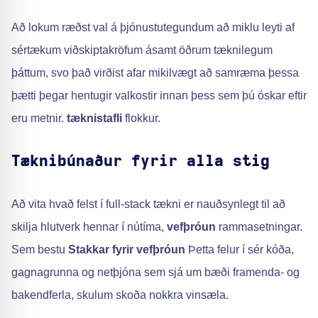
Að lokum ræðst val á þjónustutegundum að miklu leyti af
sértækum viðskiptakröfum ásamt öðrum tæknilegum
þáttum, svo það virðist afar mikilvægt að samræma þessa
þætti þegar hentugir valkostir innan þess sem þú óskar eftir
eru metnir.
tæknistafli
flokkur.
Tæknibúnaður fyrir alla stig
Að vita hvað felst í full-stack tækni er nauðsynlegt til að
skilja hlutverk hennar í nútíma,
vefþróun
rammasetningar.
Sem bestu
Stakkar fyrir vefþróun
Þetta felur í sér kóða,
gagnagrunna og netþjóna sem sjá um bæði framenda- og
bakendferla, skulum skoða nokkra vinsæla.