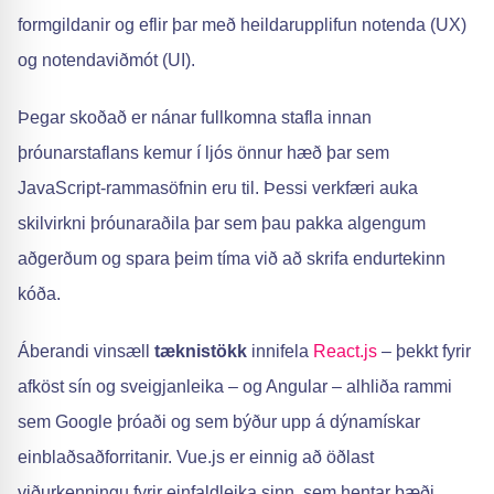
formgildanir og eflir þar með heildarupplifun notenda (UX)
og notendaviðmót (UI).
Þegar skoðað er nánar fullkomna stafla innan
þróunarstaflans kemur í ljós önnur hæð þar sem
JavaScript-rammasöfnin eru til. Þessi verkfæri auka
skilvirkni þróunaraðila þar sem þau pakka algengum
aðgerðum og spara þeim tíma við að skrifa endurtekinn
kóða.
Áberandi vinsæll
tæknistökk
innifela
React.js
– þekkt fyrir
afköst sín og sveigjanleika – og Angular – alhliða rammi
sem Google þróaði og sem býður upp á dýnamískar
einblaðsaðforritanir. Vue.js er einnig að öðlast
viðurkenningu fyrir einfaldleika sinn, sem hentar bæði