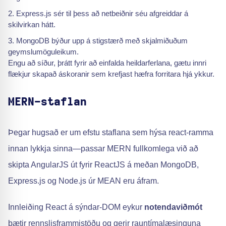
Express.js sér til þess að netbeiðnir séu afgreiddar á
skilvirkan hátt.
MongoDB býður upp á stigstærð með skjalmiðuðum
geymslumöguleikum.
Engu að síður, þrátt fyrir að einfalda heildarferlana, gætu innri
flækjur skapað áskoranir sem krefjast hæfra forritara hjá ykkur.
MERN-staflan
Þegar hugsað er um efstu staflana sem hýsa react-ramma
innan lykkja sinna—passar MERN fullkomlega við að
skipta AngularJS út fyrir ReactJS á meðan MongoDB,
Express.js og Node.js úr MEAN eru áfram.
Innleiðing React á sýndar-DOM eykur
notendaviðmót
bætir rennslisframmistöðu og gerir rauntímalæsinguna