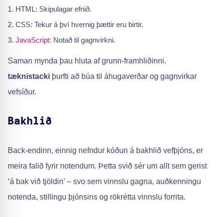
HTML: Skipulagar efnið.
CSS: Tekur á því hvernig þættir eru birtir.
JavaScript
: Notað til gagnvirkni.
Saman mynda þau hluta af grunn-framhliðinni.
tæknistacki
þurfti að búa til áhugaverðar og gagnvirkar
vefsíður.
Bakhlið
Back-endinn, einnig nefndur kóðun á bakhlið vefþjóns, er
meira falið fyrir notendum. Þetta svið sér um allt sem gerist
‘á bak við tjöldin’ – svo sem vinnslu gagna, auðkenningu
notenda, stillingu þjónsins og rökrétta vinnslu forrita.