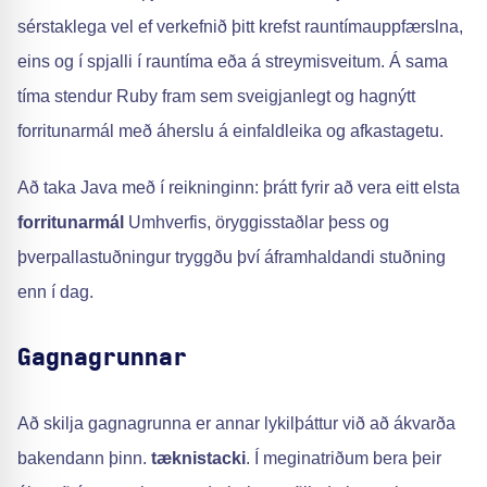
sérstaklega vel ef verkefnið þitt krefst rauntímauppfærslna,
eins og í spjalli í rauntíma eða á streymisveitum. Á sama
tíma stendur Ruby fram sem sveigjanlegt og hagnýtt
forritunarmál með áherslu á einfaldleika og afkastagetu.
Að taka Java með í reikninginn: þrátt fyrir að vera eitt elsta
forritunarmál
Umhverfis, öryggisstaðlar þess og
þverpallastuðningur tryggðu því áframhaldandi stuðning
enn í dag.
Gagnagrunnar
Að skilja gagnagrunna er annar lykilþáttur við að ákvarða
bakendann þinn.
tæknistacki
. Í meginatriðum bera þeir