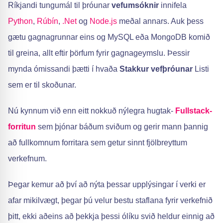
Ríkjandi tungumál til þróunar
vefumsóknir
innifela
Python
,
Rúbín
,
.Net
og
Node.js
meðal annars. Auk þess
gætu gagnagrunnar eins og MySQL eða MongoDB komið
til greina, allt eftir þörfum fyrir gagnageymslu. Þessir
mynda ómissandi þætti í hvaða
Stakkur vefþróunar
Listi
sem er til skoðunar.
Nú kynnum við enn eitt nokkuð nýlegra hugtak-
Fullstack-
forritun
sem þjónar báðum sviðum og gerir mann þannig
að fullkomnum forritara sem getur sinnt fjölbreyttum
verkefnum.
Þegar kemur að því að nýta þessar upplýsingar í verki er
afar mikilvægt, þegar þú velur bestu staflana fyrir verkefnið
þitt, ekki aðeins að þekkja þessi ólíku svið heldur einnig að