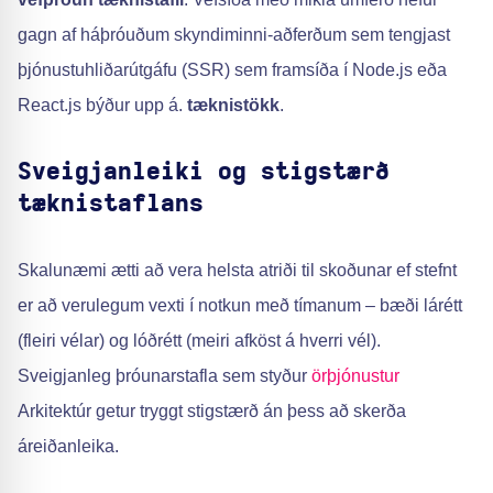
gagn af háþróuðum skyndiminni-aðferðum sem tengjast
þjónustuhliðarútgáfu (SSR) sem framsíða í Node.js eða
React.js býður upp á.
tæknistökk
.
Sveigjanleiki og stigstærð
tæknistaflans
Skalunæmi ætti að vera helsta atriði til skoðunar ef stefnt
er að verulegum vexti í notkun með tímanum – bæði lárétt
(fleiri vélar) og lóðrétt (meiri afköst á hverri vél).
Sveigjanleg þróunarstafla sem styður
örþjónustur
Arkitektúr getur tryggt stigstærð án þess að skerða
áreiðanleika.