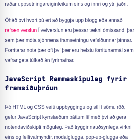
raðar uppsetningareiginleikum eins og innri og ytri jaðri.
Óháð því hvort þú ert að byggja upp blogg eða annað
rafræn verslun
Í vefverslun eru þessar tækni ómissandi þar
sem þær móta sjónræna framsetningu vefsíðunnar þinnar.
Forritarar nota þær oft því þær eru helstu forritunarmál sem
vafrar geta túlkað án fyrirhafnar.
JavaScript Rammaskipulag fyrir
framsíðuþróun
Þó HTML og CSS veiti uppbyggingu og stíl í sömu röð,
gefur JavaScript kyrrstæðum þáttum líf með því að gera
notendaviðskipti möguleg. Það tryggir nauðsynlega virkni
eins og fellivalmyndir, modalglugga, pop-up-glugga eða