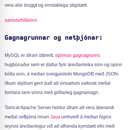
vera afar öruggt og einstaklega stigstætt.
Gagnagrunnar og netþjónar:
MySQL er áfram útbreitt.
stjórnun gagnagrunns
hugbúnaður sem er dáður fyrir áreiðanleika sinn og opinn
kóða sinn, á meðan sveigjanleiki MongoDB með JSON-
líkum skjölum gerir það að vinsælum valkosti meðal
forritara sem vinna með gríðarleg gagna­magn.
Tomcat Apache Server heldur áfram að vera áberandi
meðal vefþjóna innan
Java
umhverfi á meðan Nginx
reynist áreiðanlegur við að afhenda kyrrstætt efni með