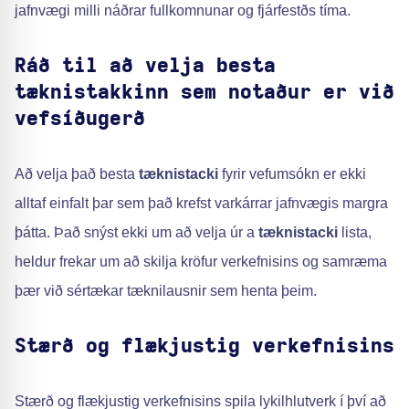
jafnvægi milli náðrar fullkomnunar og fjárfestðs tíma.
Ráð til að velja besta
tæknistakkinn sem notaður er við
vefsíðugerð
Að velja það besta
tæknistacki
fyrir vefumsókn er ekki
alltaf einfalt þar sem það krefst varkárrar jafnvægis margra
þátta. Það snýst ekki um að velja úr a
tæknistacki
lista,
heldur frekar um að skilja kröfur verkefnisins og samræma
þær við sértækar tæknilausnir sem henta þeim.
Stærð og flækjustig verkefnisins
Stærð og flækjustig verkefnisins spila lykilhlutverk í því að