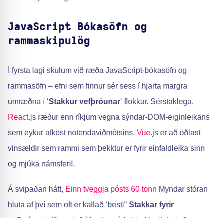
JavaScript Bókasöfn og
rammaskipulög
Í fyrsta lagi skulum við ræða JavaScript-bókasöfn og
rammasöfn – efni sem finnur sér sess í hjarta margra
umræðna í ‘
Stakkur vefþróunar
‘ flokkur. Sérstaklega,
React
.js ræður enn ríkjum vegna sýndar-DOM-eiginleikans
sem eykur afköst notendaviðmótsins.
Vue
.js er að öðlast
vinsældir sem rammi sem þekktur er fyrir einfaldleika sinn
og mjúka námsferil.
Á svipaðan hátt,
Einn tveggja pósts 60 tonn
Myndar stóran
hluta af því sem oft er kallað ‘besti"
Stakkar fyrir