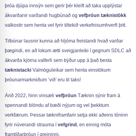
þróa djúpa innsýn sem gerir þér kleift að taka upplýstar
ákvarðanir varðandi hugbúnað og
vefþróun
tæknistökk
valkostir sem henta vel fyrir tiltekið verkefnisumhverfi þitt.
Tilbúnar lausnir kunna að hljóma freistandi hvað varðar
þægindi, en að lokum ætti sveigjanleiki í gegnum SDLC að
ákvarða kjörna valferli sem býður upp á það besta
tæknistacki
Valmöguleikar sem henta einstökum
þróunarmarkmiðum ‘við’ eru til taks!
Árið 2022, hinn vinsæli
vefþróun
Tæknin sýnir fram á
spennandi blöndu af bæði nýjum og vel þekktum
verkfærum. Þessar tækniframfarir setja ekki aðeins tóninn
fyrir núverandi strauma í
vefgrind
, en einnig móta
framtíðarþróun í greininni.