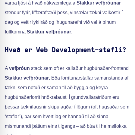
varpa ljósi á hvað nákvæmlega a
Stakkur vefþróunar
stendur fyrir, líffærafræði þess, vinsælar tækni valkostir í
dag og veitir lykilráð og íhugunarefni við val á þínum
fullkomna
Stakkur vefþróunar
.
Hvað er Web Development-stafli?
A
vefþróun
stack sem oft er kallaður hugbúnaðar-frontend
Stakkar vefþróunar
, Eða forritunarstaflar samanstanda af
tækni sem notuð er saman til að byggja og keyra
hugbúnaðarforrit hnökralaust. Í grundvallaratriðum eru
þessar tæknilausnir skipulagðar í lögum (oft hugsaðar sem
‘staflar’), þar sem hvert lag er hannað til að sinna
mismunandi þáttum eins tilgangs – að búa til heimsflokka