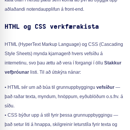
aðlaðandi notendaupplifun á front-end.
HTML og CSS verkfærakista
HTML (HyperText Markup Language) og CSS (Cascading
Style Sheets) mynda kjarnagerð hvers vefsíðu á
internetinu, svo þau ættu að vera í forgangi í öllu
Stakkur
vefþróunar
listi. Til að útskýra nánar:
• HTML sér um að búa til grunnuppbyggingu
vefsíður
—
það raðar texta, myndum, hnöppum, eyðublöðum o.s.frv. á
síðu.
• CSS býður upp á stíl fyrir þessa grunnuppbyggingu —
það setur liti á hnappa, skilgreinir leturstíla fyrir texta og