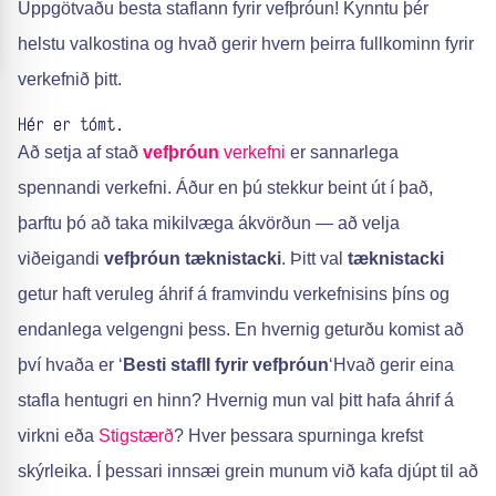
Uppgötvaðu besta staflann fyrir vefþróun! Kynntu þér
helstu valkostina og hvað gerir hvern þeirra fullkominn fyrir
verkefnið þitt.
Hér er tómt.
Að setja af stað
vefþróun
verkefni
er sannarlega
spennandi verkefni. Áður en þú stekkur beint út í það,
þarftu þó að taka mikilvæga ákvörðun — að velja
viðeigandi
vefþróun
tæknistacki
. Þitt val
tæknistacki
getur haft veruleg áhrif á framvindu verkefnisins þíns og
endanlega velgengni þess. En hvernig geturðu komist að
því hvaða er ‘
Besti stafll fyrir vefþróun
‘Hvað gerir eina
stafla hentugri en hinn? Hvernig mun val þitt hafa áhrif á
virkni eða
Stigstærð
? Hver þessara spurninga krefst
skýrleika. Í þessari innsæi grein munum við kafa djúpt til að