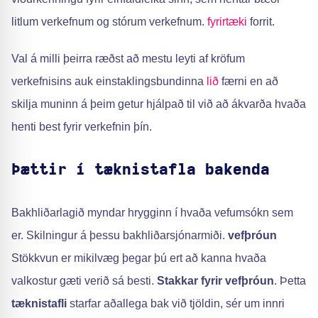
litlum verkefnum og stórum verkefnum.
fyrirtæki
forrit.
Val á milli þeirra ræðst að mestu leyti af kröfum
verkefnisins auk einstaklingsbundinna
lið
færni en að
skilja muninn á þeim getur hjálpað til við að ákvarða hvaða
henti best fyrir verkefnin þín.
Þættir í tæknistafla bakenda
Bakhliðarlagið myndar hrygginn í hvaða vefumsókn sem
er. Skilningur á þessu bakhliðarsjónarmiði.
vefþróun
Stökkvun er mikilvæg þegar þú ert að kanna hvaða
valkostur gæti verið sá besti.
Stakkar fyrir vefþróun
. Þetta
tæknistafli
starfar aðallega bak við tjöldin, sér um innri