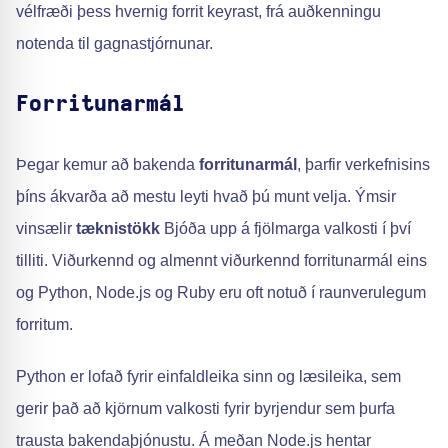
vélfræði þess hvernig forrit keyrast, frá auðkenningu
notenda til gagnastjórnunar.
Forritunarmál
Þegar kemur að bakenda
forritunarmál
, þarfir verkefnisins
þíns ákvarða að mestu leyti hvað þú munt velja. Ýmsir
vinsælir
tæknistökk
Bjóða upp á fjölmarga valkosti í því
tilliti. Viðurkennd og almennt viðurkennd forritunarmál eins
og Python, Node.js og Ruby eru oft notuð í raunverulegum
forritum.
Python er lofað fyrir einfaldleika sinn og læsileika, sem
gerir það að kjörnum valkosti fyrir byrjendur sem þurfa
trausta bakendaþjónustu. Á meðan Node.js hentar