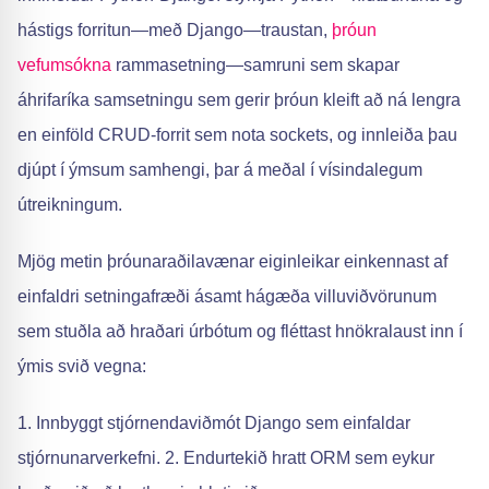
hástigs forritun—með Django—traustan,
þróun
vefumsókna
rammasetning—samruni sem skapar
áhrifaríka samsetningu sem gerir þróun kleift að ná lengra
en einföld CRUD-forrit sem nota sockets, og innleiða þau
djúpt í ýmsum samhengi, þar á meðal í vísindalegum
útreikningum.
Mjög metin þróunaraðilavænar eiginleikar einkennast af
einfaldri setningafræði ásamt hágæða villuviðvörunum
sem stuðla að hraðari úrbótum og fléttast hnökralaust inn í
ýmis svið vegna:
1. Innbyggt stjórnendaviðmót Django sem einfaldar
stjórnunarverkefni. 2. Endurtekið hratt ORM sem eykur