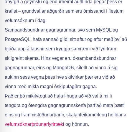
ábyrgð á geymslu og endurheimt auðlinda þegar þess er
krafist – grundvallar aðgerðir sem eru ómissandi í flestum
vefumsóknum í dag.
Sambandsbundnar gagnagrunnar, svo sem MySQL og
PostgreSQL, hafa sannað gildi sitt aftur og aftur með því að
bjóða upp á lausnir sem tryggja samræmi við fyrirfram
skilgreint skema. Hins vegar eru ó-sambandsbundnar
gagnagrunnar, eins og MongoDB, sífellt að vinna á sig
aukinn sess vegna þess hve skilvirkar þær eru við að
vinna með mikla magni óskipulagðra gagna.
Það er þó mikilvægt að hafa í huga að við val á milli
tengdra og ótengdra gagnagrunnskerfa þarf að meta þætti
eins og frammistöðunarþarfir, skalanleikamörk og heildar a
vefumsóknarþróunarfyrirtæki
og hönnun.