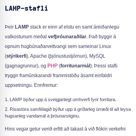
LAMP-stafli
Þeir
LAMP
stack er einn af elstu en samt áreiðanlegu
valkostunum meðal
vefþróunaraðilar
. Það byggir á
opnum hugbúnaðarvettvangi sem sameinar Linux
(
stýrikerfi
), Apache (þjónustustjórnun), MySQL
(gagnagrunnur), og
PHP
(
forritunarmál
). Þessi stafli
tryggir framúrskarandi frammistöðu ásamt einfaldri
uppsetningu. Ennfremur:
LAMP býður upp á sveigjanlegt umhverfi fyrir forritara.
Risastóra samfélagið býður upp á gríðarleg úrræði til að leysa
hugsanleg vandamál á þróunarstiginu.
Hins vegar getur verið erfitt að takast á við flókin verkefni