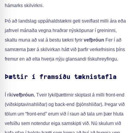
hámarks skilvirkni.
Þó að landslag uppáhaldstækni geti sveiflast milli ára eða
jafnvel mánaða vegna hraðrar nýsköpunar í greininni,
skaltu muna að val á bestu tækni fyrir
vefþróun
Fer í að
samræma þær á skilvirkan hátt við þarfir verkefnisins þíns
fremur en að elta hverja nýju glansandi tískuhreyfingu.
Þættir í framsíðu tæknistafla
Í ríki
vefþróun
, Tveir lykilþættirnir skiptast á milli front-end
(viðskiptavinahliðar) og back-end (þjónshliðar). Þegar við
tölum um “front-end” erum við í raun að tala um þær hluta
vefsíðu sem notendur eiga samskipti við. Nú skulum við
kafa ofan í helstu þætti sem koma að því að byggja upp