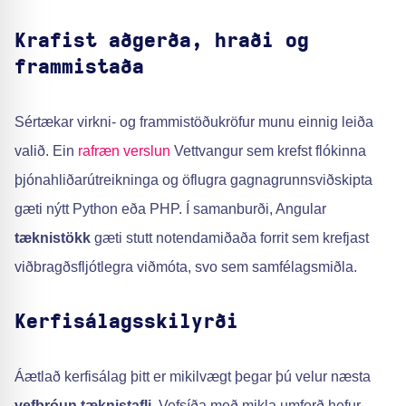
Krafist aðgerða, hraði og
frammistaða
Sértækar virkni- og frammistöðukröfur munu einnig leiða
valið. Ein
rafræn verslun
Vettvangur sem krefst flókinna
þjónahliðarútreikninga og öflugra gagnagrunnsviðskipta
gæti nýtt Python eða PHP. Í samanburði, Angular
tæknistökk
gæti stutt notendamiðaða forrit sem krefjast
viðbragðsfljótlegra viðmóta, svo sem samfélagsmiðla.
Kerfisálagsskilyrði
Áætlað kerfisálag þitt er mikilvægt þegar þú velur næsta
vefþróun
tæknistafli
. Vefsíða með mikla umferð hefur