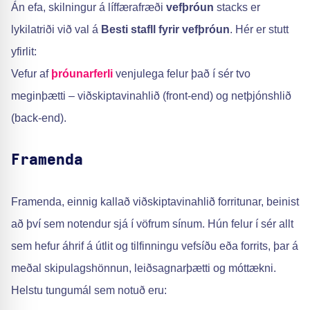
Án efa, skilningur á líffærafræði
vefþróun
stacks er
lykilatriði við val á
Besti stafll fyrir vefþróun
. Hér er stutt
yfirlit:
Vefur af
þróunarferli
venjulega felur það í sér tvo
meginþætti – viðskiptavinahlið (front-end) og netþjónshlið
(back-end).
Framenda
Framenda, einnig kallað viðskiptavinahlið forritunar, beinist
að því sem notendur sjá í vöfrum sínum. Hún felur í sér allt
sem hefur áhrif á útlit og tilfinningu vefsíðu eða forrits, þar á
meðal skipulagshönnun, leiðsagnarþætti og móttækni.
Helstu tungumál sem notuð eru: