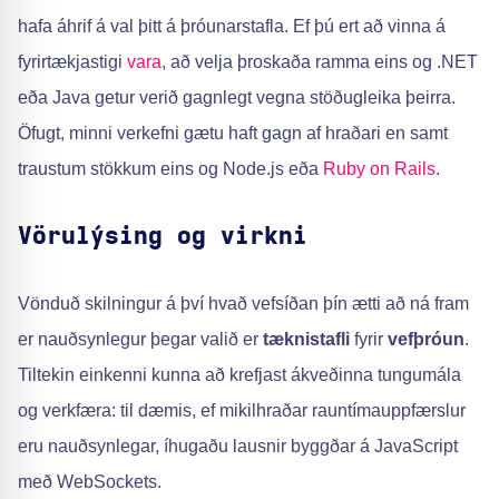
hafa áhrif á val þitt á þróunarstafla. Ef þú ert að vinna á
fyrirtækjastigi
vara
, að velja þroskaða ramma eins og .NET
eða Java getur verið gagnlegt vegna stöðugleika þeirra.
Öfugt, minni verkefni gætu haft gagn af hraðari en samt
traustum stökkum eins og Node.js eða
Ruby on Rails
.
Vörulýsing og virkni
Vönduð skilningur á því hvað vefsíðan þín ætti að ná fram
er nauðsynlegur þegar valið er
tæknistafli
fyrir
vefþróun
.
Tiltekin einkenni kunna að krefjast ákveðinna tungumála
og verkfæra: til dæmis, ef mikilhraðar rauntímauppfærslur
eru nauðsynlegar, íhugaðu lausnir byggðar á JavaScript
með WebSockets.