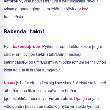
vefþróun
‘, víða notað í forritum á fyrirtækjastigi, styður
tvíátta gagnatengingu sem leiðir til skilvirkrar
kóði
framleiðsla.
Bakenda tækni
Fyrir
bakendaþróun
, Python er óumdeildur kostur þegar
rætt er um ‘python
tæknistafli
‘Búinn læsilegri
setningafræði og umfangsmiklum bókasöfnum gerir Python
kleift að búa til hraðar frumgerðir.
Knútur
.js hefur einnig fest sig í sessi meðal efstu stafla með
atburðadrifnu líkani sem auðveldar hraðar
þjónustuhliðarlausnir fyrir
vefumsóknir
.
Django
er jafn
viðeigandi í þessari umræðu, og nýtur vinsælda fyrir að