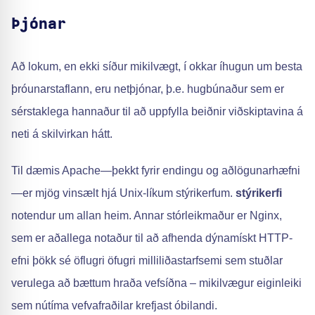
Þjónar
Að lokum, en ekki síður mikilvægt, í okkar íhugun um besta
þróunarstaflann, eru netþjónar, þ.e. hugbúnaður sem er
sérstaklega hannaður til að uppfylla beiðnir viðskiptavina á
neti á skilvirkan hátt.
Til dæmis Apache—þekkt fyrir endingu og aðlögunarhæfni
—er mjög vinsælt hjá Unix-líkum stýrikerfum.
stýrikerfi
notendur um allan heim. Annar stórleikmaður er Nginx,
sem er aðallega notaður til að afhenda dýnamískt HTTP-
efni þökk sé öflugri öfugri milliliðastarfsemi sem stuðlar
verulega að bættum hraða vefsíðna – mikilvægur eiginleiki
sem nútíma vefvafraðilar krefjast óbilandi.